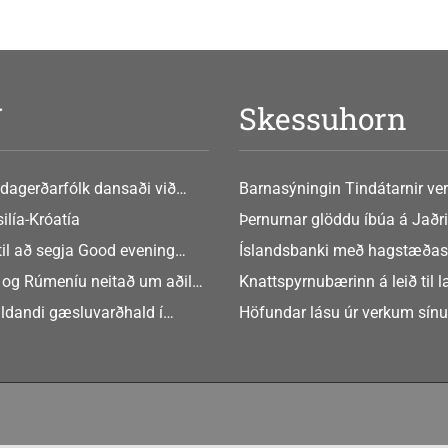
V
Skessuhorn
dagerðarfólk dansaði við
Barnasýningin Tindátarnir ver
Bókasafni Akraness í dag ? tó
ilía-Króatía
Þernurnar glöddu íbúa á Jaðri
eftir Soffíu Björg
til að segja Good evening
Íslandsbanki með hagstæðas
tilboðið
 og Rúmeníu neitað um aðild
Knattspyrnubærinn á leið til 
ngen
ldandi gæsluvarðhald í
Höfundar lásu úr verkum sín
rkamáli