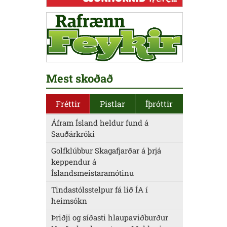
Mest skoðað
Fréttir
Pistlar
Íþróttir
Áfram Ísland heldur fund á
Sauðárkróki
Golfklúbbur Skagafjarðar á þrjá
keppendur á
Íslandsmeistaramótinu
Tindastólsstelpur fá lið ÍA í
heimsókn
Þriðji og síðasti hlaupaviðburður