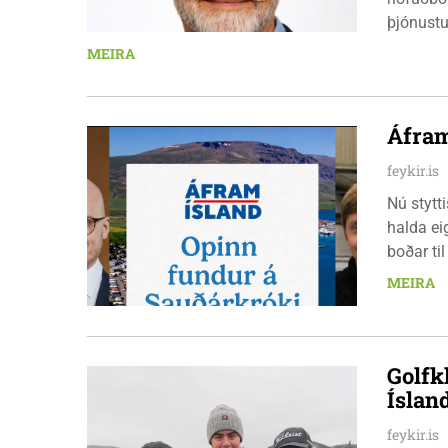
þjónustu
landbúna
MEIRA
sjávarút
orkuverk
Áfram
feykir.is
Nú stytt
halda ei
boðar ti
laugarda
MEIRA
er nauðs
Golfk
Íslan
feykir.is