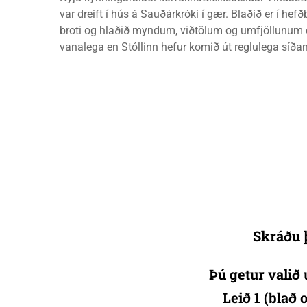
var dreift í hús á Sauðárkróki í gær. Blaðið er í he
broti og hlaðið myndum, viðtölum og umfjöllunum 
vanalega en Stóllinn hefur komið út reglulega síðan
Skráðu þ
Þú getur valið 
Leið 1 (blað