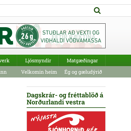
verk
Ljósmyndir
Matgæðingar
inn
Velkomin heim
Ég og gæludýrið
Dagskrár- og fréttablöð á
Norðurlandi vestra