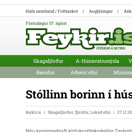
Hafa samband / Fréttaskot
Auglýsingar
Áskr
föstudagur 07. ágúst
Skagafjörður
A-Húnavatnssýsla
V
Bændur
Aðsent efni
Minning
Stóllinn borinn í h
feykir.is
Skagafjörður, Íþróttir, Lokað efni
27.11.2
Nýju kynningarblaði körfuknattleiksdeildar Tindast