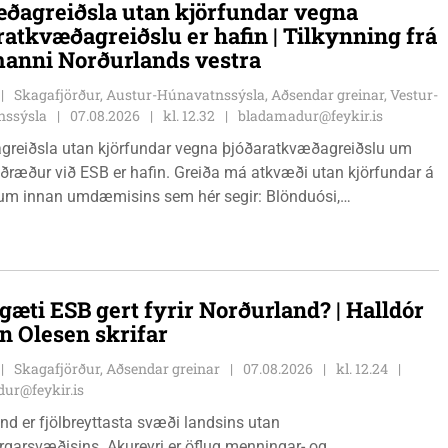
ðagreiðsla utan kjörfundar vegna
ratkvæðagreiðslu er hafin | Tilkynning frá
anni Norðurlands vestra
Skagafjörður, Austur-Húnavatnssýsla, Aðsendar greinar, Vestur-
nssýsla
07.08.2026
kl. 12.32
bladamadur@feykir.is
greiðsla utan kjörfundar vegna þjóðaratkvæðagreiðslu um
ið ESB er hafin. Greiða má atkvæði utan kjörfundar á
m innan umdæmisins sem hér segir: Blönduósi,
fstofu, Hnjúkabyggð 33, Blönduósi, virka daga, kl. 09:00 -
auðárkróki, sýsluskrifstofu, Suðurgötu 1, Sauðárkróki, virka
. 09:00 - 15:00. Hvammstanga, ráðhúsi Húnaþings vestra að
angabraut 5, Hvammstanga, mánudaga - fimmtudaga kl.
gæti ESB gert fyrir Norðurland? | Halldór
14:00 og föstudaga kl. 10:00 - 12:00. Skagaströnd,
n Olesen skrifar
sluhúsi að Túnbraut 1-3, Skagaströnd, mánudaga -
ga kl. 09:00 - 12:00 og 13:00 - 15:00, frá og með
Skagafjörður, Aðsendar greinar
07.08.2026
kl. 12.24
inum 17. ágúst 2026.
ur@feykir.is
nd er fjölbreyttasta svæði landsins utan
garsvæðisins. Akureyri er öflug menningar- og