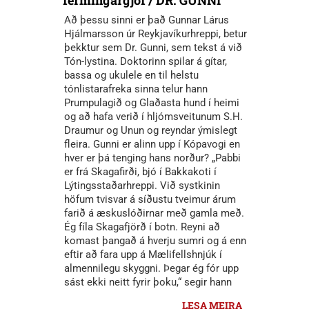
fermingargjöf / DR. GUNNI
Að þessu sinni er það Gunnar Lárus
Hjálmarsson úr Reykjavíkurhreppi, betur
þekktur sem Dr. Gunni, sem tekst á við
Tón-lystina. Doktorinn spilar á gítar,
bassa og ukulele en til helstu
tónlistarafreka sinna telur hann
Prumpulagið og Glaðasta hund í heimi
og að hafa verið í hljómsveitunum S.H.
Draumur og Unun og reyndar ýmislegt
fleira. Gunni er alinn upp í Kópavogi en
hver er þá tenging hans norður? „Pabbi
er frá Skagafirði, bjó í Bakkakoti í
Lýtingsstaðarhreppi. Við systkinin
höfum tvisvar á síðustu tveimur árum
farið á æskuslóðirnar með gamla með.
Ég fíla Skagafjörð í botn. Reyni að
komast þangað á hverju sumri og á enn
eftir að fara upp á Mælifellshnjúk í
almennilegu skyggni. Þegar ég fór upp
sást ekki neitt fyrir þoku,“ segir hann
LESA MEIRA