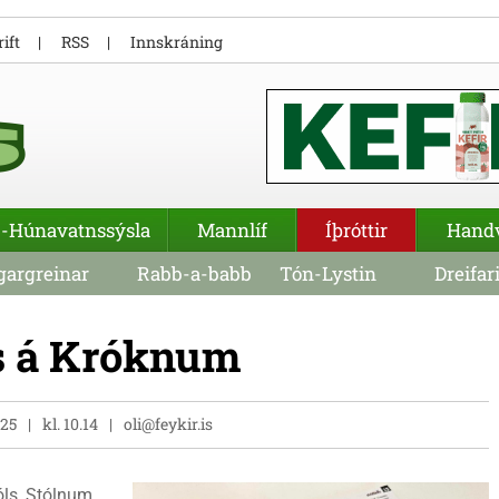
ift
RSS
Innskráning
-Húnavatnssýsla
Mannlíf
Íþróttir
Hand
argreinar
Rabb-a-babb
Tón-Lystin
Dreifar
ús á Króknum
025
kl. 10.14
oli@feykir.is
óls, Stólnum,