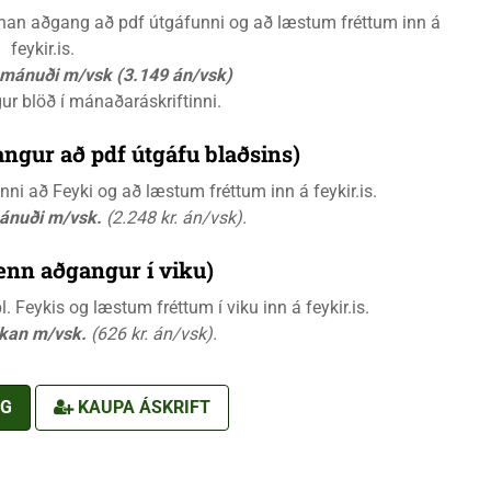
rænan aðgang að pdf útgáfunni og að læstum fréttum inn á
feykir.is.
á mánuði m/vsk (3.149 án/vsk)
gur blöð í mánaðaráskriftinni.
ngur að pdf útgáfu blaðsins)
i að Feyki og að læstum fréttum inn á feykir.is.
mánuði m/vsk.
(2.248 kr. án/vsk).
ænn aðgangur í viku)
 Feykis og læstum fréttum í viku inn á feykir.is.
ikan m/vsk.
(626 kr. án/vsk).
NG
KAUPA ÁSKRIFT