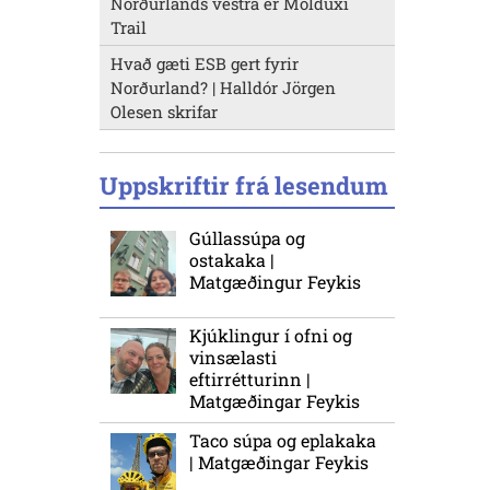
Norðurlands vestra er Molduxi
Trail
Hvað gæti ESB gert fyrir
Norðurland? | Halldór Jörgen
Olesen skrifar
Uppskriftir frá lesendum
Gúllassúpa og
ostakaka |
Matgæðingur Feykis
Kjúklingur í ofni og
vinsælasti
eftirrétturinn |
Matgæðingar Feykis
Taco súpa og eplakaka
| Matgæðingar Feykis