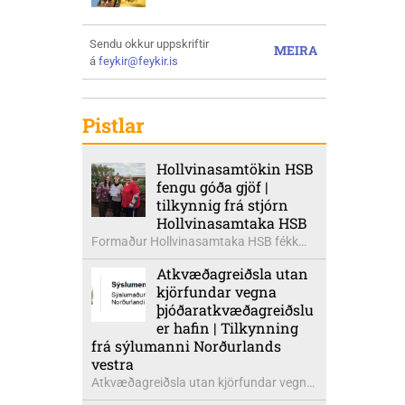
Sendu okkur uppskriftir
MEIRA
á
feykir@feykir.is
Pistlar
Hollvinasamtökin HSB
fengu góða gjöf |
tilkynnig frá stjórn
Hollvinasamtaka HSB
Formaður Hollvinasamtaka HSB fékk
heldur betur góða heimsók þann 5.
Atkvæðagreiðsla utan
ágúst síðastliðinn. Þarna voru mættar
kjörfundar vegna
þær Ingibjörg á Auðólfsstöðum
þjóðaratkvæðagreiðslu
formaður Kvenfélags
er hafin | Tilkynning
Bólstaðarhlíðarhrepps og Guðrún á
frá sýlumanni Norðurlands
Auðkúlu formaður Kvenfélags
vestra
Svínavatnshrepps. Afhentu þær
Atkvæðagreiðsla utan kjörfundar vegna
Sigurlaugu Þóru gjafabréf að upphæð
þjóðaratkvæðagreiðslu um
kr: 737.800 upp í kaup á höggbylgjutæki