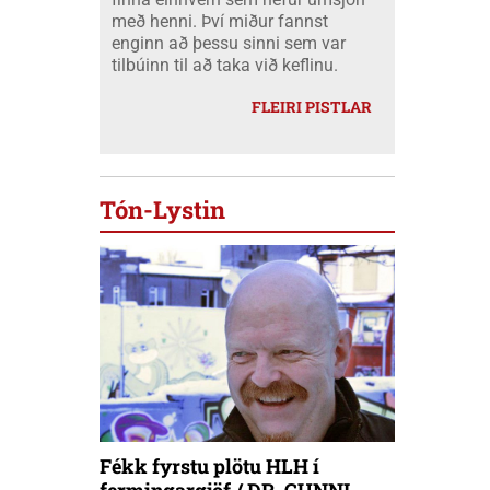
með henni. Því miður fannst
enginn að þessu sinni sem var
tilbúinn til að taka við keflinu.
FLEIRI PISTLAR
Tón-Lystin
Fékk fyrstu plötu HLH í