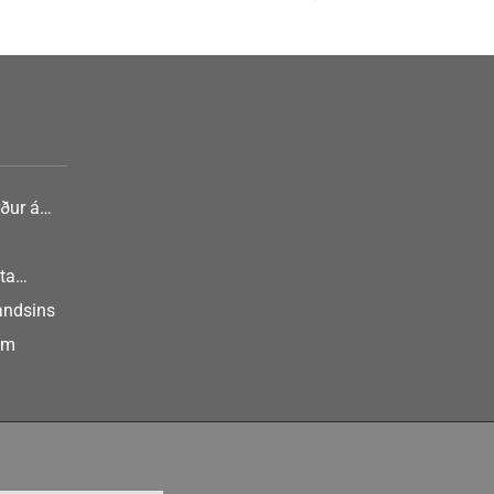
ður á
nlist
ta
landsins
um