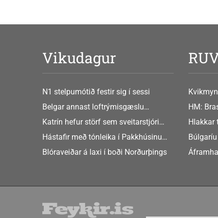
Vikudagur
RU
N1 stelpumótið festir sig í sessi
Kvikmyn
GusGus
Belgar annast loftrýmisgæslu
HM: Bras
Atlandshafsbandalagsins
Katrín hefur störf sem sveitarstjóri
Hlakkar 
Þingeyjarsveitar
Europe
Hástafir með tónleika í Pakkhúsinu
Búlgaríu
Hafnarstræti 19
að Sche
Blóraveiðar á laxi í boði Norðurþings
Áframha
hryðjuve