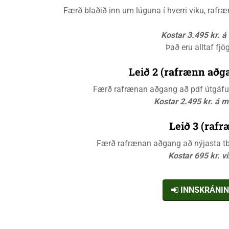
Færð blaðið inn um lúguna í hverri viku, raf
Kostar 3.495 kr. 
Það eru alltaf fjö
Leið 2 (rafrænn aðga
Færð rafrænan aðgang að pdf útgáfunn
Kostar 2.495 kr. á 
Leið 3 (rafr
Færð rafrænan aðgang að nýjasta tbl.
Kostar 695 kr. v
INNSKRÁNI