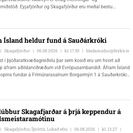
miðstöð. Eyjafjörður og Skagafjörður eru meðal bestu
ðarsvæða landsins. Dalvík, Siglufjörður og Húsavík byggja á
vegi og ferðaþjónustu. Og víða á svæðinu er verið að þróa
efni og nýsköpun.
 Ísland heldur fund á Sauðárkróki
Skagafjörður
06.08.2026
kl. 17.55
bladamadur@feykir.is
ist í þjóðaratkvæðagreiðslu þar sem kosið eru um hvort að
gi áfram aðildarviðræðum við Evrópusambandið. Áfram Ísland
l opins fundar á Frímúrarasalnum Borgarmýri 1 á Sauðarkróki,
ginn 8. ágúst kl. 17:30. Fundurinn er öllum opinn en skráning
ynleg.
lúbbur Skagafjarðar á þrjá keppendur á
dsmeistaramótinu
Skagafjörður, Íþróttir, Lokað efni
06.08.2026
kl. 13.27