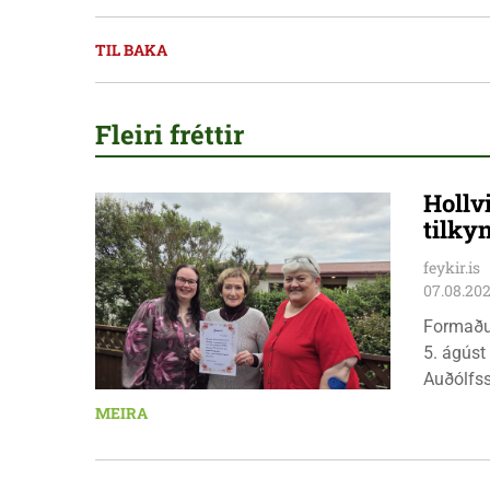
TIL BAKA
Fleiri fréttir
Hollv
tilky
feykir.is
07.08.20
Formaðu
5. ágúst
Auðólfs
á Auðkú
MEIRA
Sigurlau
höggbylg