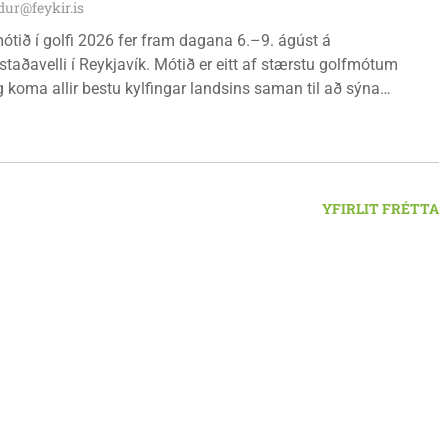
ur@feykir.is
ótið í golfi 2026 fer fram dagana 6.–9. ágúst á
staðavelli í Reykjavík. Mótið er eitt af stærstu golfmótum
g koma allir bestu kylfingar landsins saman til að sýna
 sína. Golfklúbbur Skagafjarðar sendir þrjár stelpur til leiks í
Önnu Karen Hjartardóttir, Dagbjörtu Sísí Einarsdóttur, sem er
r klúbbmeistari GSS, og Unu Karen Guðmundsdóttur.
YFIRLIT FRÉTTA