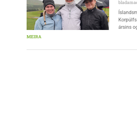
bladamad
Íslandsm
Korpúlfs
ársins o
hæfileika
MEIRA
ár: þær 
nýkrýndu