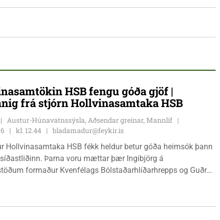
inasamtökin HSB fengu góða gjöf |
nnig frá stjórn Hollvinasamtaka HSB
Austur-Húnavatnssýsla, Aðsendar greinar, Mannlíf
26
kl. 12.44
bladamadur@feykir.is
r Hollvinasamtaka HSB fékk heldur betur góða heimsók þann
 síðastliðinn. Þarna voru mættar þær Ingibjörg á
stöðum formaður Kvenfélags Bólstaðarhlíðarhrepps og Guðrún
lu formaður Kvenfélags Svínavatnshrepps. Afhentu þær
gu Þóru gjafabréf að upphæð kr: 737.800 upp í kaup á
jutæki í aðstöðu sjúkraþjálfara.