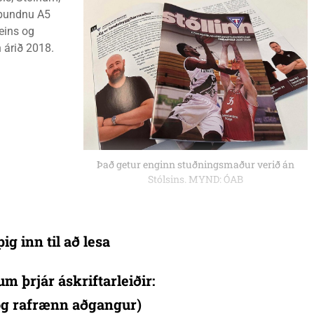
fðbundnu A5
eins og
 árið 2018.
Það getur enginn stuðningsmaður verið án
Stólsins. MYND: ÓAB
ig inn til að lesa
um þrjár áskriftarleiðir:
 og rafrænn aðgangur)