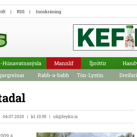
ift
RSS
Innskráning
-Húnavatnssýsla
Mannlíf
Íþróttir
Hand
argreinar
Rabb-a-babb
Tón-Lystin
Dreifar
tadal
04.07.2025
kl. 10.55
oli@feykir.is
 2009 á