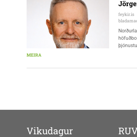
Jörge
stjórnsý
fimmtuda
feykir.is
mánudeg
bladamad
Norðurla
höfuðbor
þjónustu
landbúna
MEIRA
sjávarút
orkuverk
Vikudagur
RU