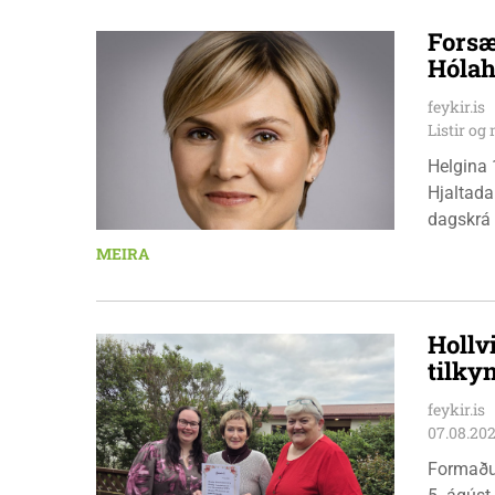
Forsæ
Hólah
feykir.is
Listir o
Helgina 
Hjaltada
dagskrá 
æskulýðs
MEIRA
Hollv
tilky
feykir.is
07.08.20
Formaðu