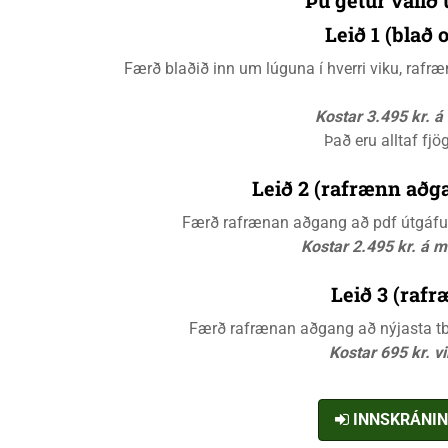
Leið 1 (blað
Færð blaðið inn um lúguna í hverri viku, raf
Kostar 3.495 kr. 
Það eru alltaf fjö
Leið 2 (rafrænn aðga
Færð rafrænan aðgang að pdf útgáfunn
Kostar 2.495 kr. á 
Leið 3 (rafr
Færð rafrænan aðgang að nýjasta tbl.
Kostar 695 kr. v
INNSKRÁNI