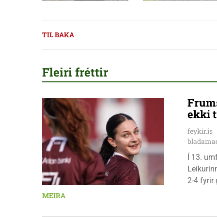
TIL BAKA
Fleiri fréttir
Frums
ekki t
feykir.is
bladamad
Í 13. um
Leikurin
2-4 fyri
leikmenn
MEIRA
Pedersen