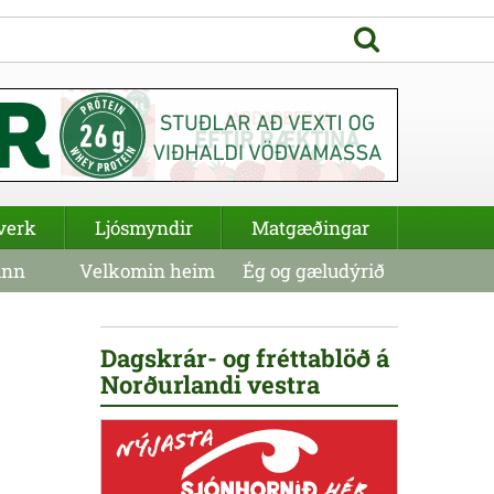
verk
Ljósmyndir
Matgæðingar
inn
Velkomin heim
Ég og gæludýrið
Dagskrár- og fréttablöð á
Norðurlandi vestra