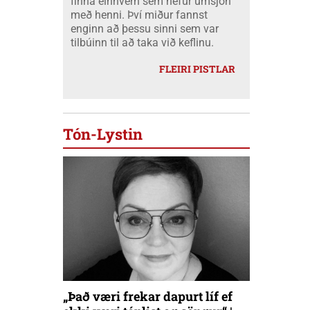
finna einhvern sem hefur umsjón
með henni. Því miður fannst
enginn að þessu sinni sem var
tilbúinn til að taka við keflinu.
FLEIRI PISTLAR
Tón-Lystin
„Það væri frekar dapurt líf ef