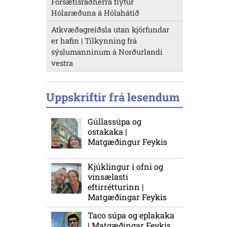
Forsætisráðherra flytur
Hólaræðuna á Hólahátíð
Atkvæðagreiðsla utan kjörfundar
er hafin | Tilkynning frá
sýslumanninum á Norðurlandi
vestra
Uppskriftir frá lesendum
Gúllassúpa og
ostakaka |
Matgæðingur Feykis
Kjúklingur í ofni og
vinsælasti
eftirrétturinn |
Matgæðingar Feykis
Taco súpa og eplakaka
| Matgæðingar Feykis