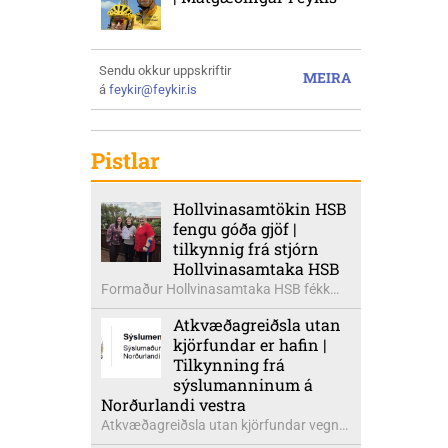
Sendu okkur uppskriftir
MEIRA
á
feykir@feykir.is
Pistlar
Hollvinasamtökin HSB
fengu góða gjöf |
tilkynnig frá stjórn
Hollvinasamtaka HSB
Formaður Hollvinasamtaka HSB fékk
heldur betur góða heimsók þann 5.
Atkvæðagreiðsla utan
ágúst síðastliðinn. Þarna voru mættar
kjörfundar er hafin |
þær Ingibjörg á Auðólfsstöðum
Tilkynning frá
formaður Kvenfélags
sýslumanninum á
Bólstaðarhlíðarhrepps og Guðrún á
Norðurlandi vestra
Auðkúlu formaður Kvenfélags
Atkvæðagreiðsla utan kjörfundar vegna
Svínavatnshrepps. Afhentu þær
þjóðaratkvæðagreiðslu um