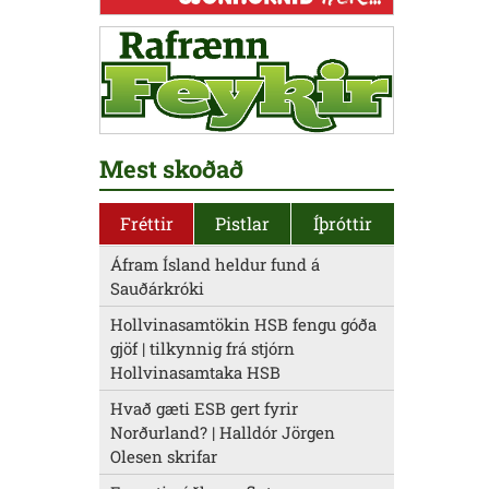
Mest skoðað
Fréttir
Pistlar
Íþróttir
Áfram Ísland heldur fund á
Sauðárkróki
Hollvinasamtökin HSB fengu góða
gjöf | tilkynnig frá stjórn
Hollvinasamtaka HSB
Hvað gæti ESB gert fyrir
Norðurland? | Halldór Jörgen
Olesen skrifar