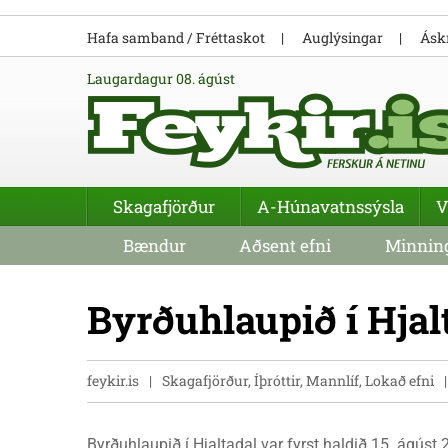
Hafa samband / Fréttaskot
Auglýsingar
Áskr
laugardagur 08. ágúst
Skagafjörður
A-Húnavatnssýsla
V
Bændur
Aðsent efni
Minning
Byrðuhlaupið í Hjal
feykir.is
Skagafjörður, Íþróttir, Mannlíf, Lokað efni
Byrðuhlaupið í Hjaltadal var fyrst haldið 15. ágúst