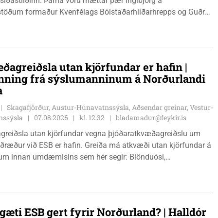
 síðastliðinn. Þarna voru mættar þær Ingibjörg á
stöðum formaður Kvenfélags Bólstaðarhlíðarhrepps og Guðrún
lu formaður Kvenfélags Svínavatnshrepps. Afhentu þær
gu Þóru gjafabréf að upphæð kr: 737.800 upp í kaup á
jutæki í aðstöðu sjúkraþjálfara.
ðagreiðsla utan kjörfundar er hafin |
nning frá sýslumanninum á Norðurlandi
a
Skagafjörður, Austur-Húnavatnssýsla, Aðsendar greinar, Vestur-
nssýsla
07.08.2026
kl. 12.32
bladamadur@feykir.is
greiðsla utan kjörfundar vegna þjóðaratkvæðagreiðslu um
ið ESB er hafin. Greiða má atkvæði utan kjörfundar á
m innan umdæmisins sem hér segir: Blönduósi,
fstofu, Hnjúkabyggð 33, Blönduósi, virka daga, kl. 09:00 -
auðárkróki, sýsluskrifstofu, Suðurgötu 1, Sauðárkróki, virka
. 09:00 - 15:00. Hvammstanga, ráðhúsi Húnaþings vestra að
angabraut 5, Hvammstanga, mánudaga - fimmtudaga kl.
gæti ESB gert fyrir Norðurland? | Halldór
14:00 og föstudaga kl. 10:00 - 12:00. Skagaströnd,