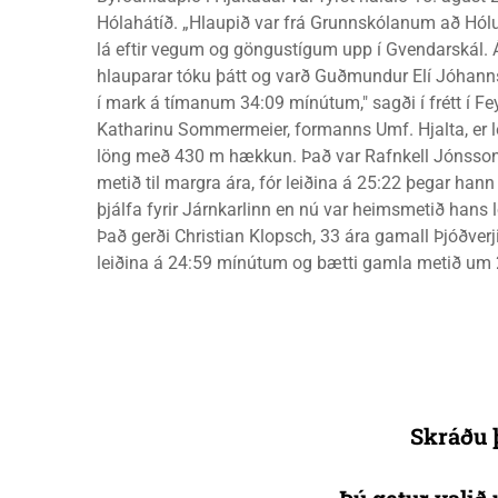
Hólahátíð. „Hlaupið var frá Grunnskólanum að Hól
lá eftir vegum og göngustígum upp í Gvendarskál. 
hlauparar tóku þátt og varð Guðmundur Elí Jóhann
í mark á tímanum 34:09 mínútum," sagði í frétt í Fe
Katharinu Sommermeier, formanns Umf. Hjalta, er l
löng með 430 m hækkun. Það var Rafnkell Jónsson
metið til margra ára, fór leiðina á 25:22 þegar hann
þjálfa fyrir Járnkarlinn en nú var heimsmetið hans l
Það gerði Christian Klopsch, 33 ára gamall Þjóðverj
leiðina á 24:59 mínútum og bætti gamla metið um 
Skráðu þ
Þú getur valið 