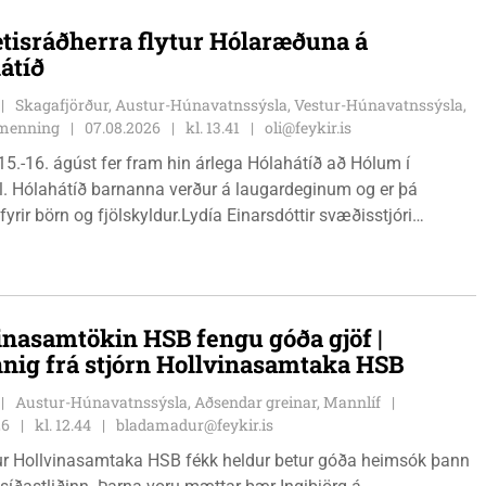
tisráðherra flytur Hólaræðuna á
átíð
Skagafjörður, Austur-Húnavatnssýsla, Vestur-Húnavatnssýsla,
g menning
07.08.2026
kl. 13.41
oli@feykir.is
15.-16. ágúst fer fram hin árlega Hólahátíð að Hólum í
l. Hólahátíð barnanna verður á laugardeginum og er þá
fyrir börn og fjölskyldur.Lydía Einarsdóttir svæðisstjóri
mála og Karl Lúðvíksson íþróttakennari sjá um dagskrána.
inasamtökin HSB fengu góða gjöf |
nnig frá stjórn Hollvinasamtaka HSB
Austur-Húnavatnssýsla, Aðsendar greinar, Mannlíf
26
kl. 12.44
bladamadur@feykir.is
r Hollvinasamtaka HSB fékk heldur betur góða heimsók þann