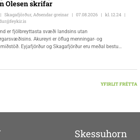
n Olesen skrifar
sluhúsi að Túnbraut 1-3, Skagaströnd, mánudaga -
ga kl. 09:00 - 12:00 og 13:00 - 15:00, frá og með
Skagafjörður, Aðsendar greinar
07.08.2026
kl. 12.24
inum 17. ágúst 2026.
ur@feykir.is
nd er fjölbreyttasta svæði landsins utan
garsvæðisins. Akureyri er öflug menningar- og
miðstöð. Eyjafjörður og Skagafjörður eru meðal bestu
ðarsvæða landsins. Dalvík, Siglufjörður og Húsavík byggja á
vegi og ferðaþjónustu. Og víða á svæðinu er verið að þróa
efni og nýsköpun.
YFIRLIT FRÉTTA
V
Skessuhorn