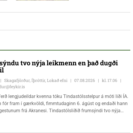
ýndu tvo nýja leikmenn en það dugði
il
Skagafjörður, Íþróttir, Lokað efni
07.08.2026
kl. 17.06
ur@feykir.is
ferð lengjudeildar kvenna tóku Tindastólsstelpur á móti liði ÍA.
n fór fram í gærkvöldi, fimmtudaginn 6. ágúst og endaði hann
r gestunum frá Akranesi. Tindastólsliðið frumsýndi tvo nýja
 en þær dönsku Cecilie Lillesoe Esbak Pedersen og Sandra
 eru tvíburar.