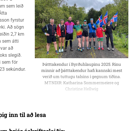
um sem leið
Átta
sson fyrstur
yki. Að sögn
eiðin 2,7 km
 sem átti
 var að
oks slegið.
i sem fór
Þátttakendur í Byrðuhlaupinu 2025. Rinu
23 sekúndur.
minnir að þátttakendur hafi kannski mest
verið um tuttugu talsins í gegnum tíðina.
MTNDIR: Katharina Sommermeiere og
Christine Hellwig
ig inn til að lesa
um þrjár áskriftarleiðir: