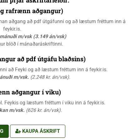
 og rafrænn aðgangur)
rænan aðgang að pdf útgáfunni og að læstum fréttum inn á
feykir.is.
á mánuði m/vsk (3.149 án/vsk)
gur blöð í mánaðaráskriftinni.
ngur að pdf útgáfu blaðsins)
i að Feyki og að læstum fréttum inn á feykir.is.
mánuði m/vsk.
(2.248 kr. án/vsk).
ænn aðgangur í viku)
 Feykis og læstum fréttum í viku inn á feykir.is.
ikan m/vsk.
(626 kr. án/vsk).
NG
KAUPA ÁSKRIFT