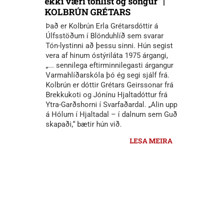
ekki væri tónlist og söngur“ |
KOLBRÚN GRÉTARS
Það er Kolbrún Erla Grétarsdóttir á
Úlfsstöðum í Blönduhlíð sem svarar
Tón-lystinni að þessu sinni. Hún segist
vera af hinum óstýriláta 1975 árgangi,
„... sennilega eftirminnilegasti árgangur
Varmahlíðarskóla þó ég segi sjálf frá.
Kolbrún er dóttir Grétars Geirssonar frá
Brekkukoti og Jónínu Hjaltadóttur frá
Ytra-Garðshorni í Svarfaðardal. „Alin upp
á Hólum í Hjaltadal – í dalnum sem Guð
skapaði,“ bætir hún við.
LESA MEIRA