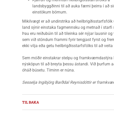
landsbyggðinni til að auka færni þeirra í að s
einstökum börnum.
Mikilvægt er að undirstrika að heilbrigðisstarfsfólk 
land sýnir einstaka fagmennsku og metnað í starfi 
Þau eru reiðubúin til að tileinka sér nýjar lausnir
sem við stöndum frammi fyrir tengjast fyrst og fr
ekki vilja eða getu heilbrigðisstarfsfólks til að vei
Sem móðir einstakrar stelpu og framkvæmdastýra Dr
nýsköpun til að breyta þessu ástandi. Við þurfum að 
óháð búsetu. Tíminn er núna.
Sesselja Ingibjörg Barðdal Reynisdóttir er framkvæ
TIL BAKA