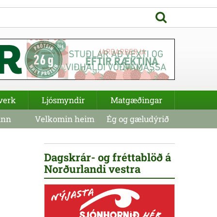
verk
Ljósmyndir
Matgæðingar
inn
Velkomin heim
Ég og gæludýrið
Dagskrár- og fréttablöð á
Norðurlandi vestra