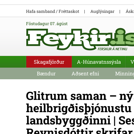
Hafa samband / Fréttaskot
Auglýsingar
Áskr
föstudagur 07. ágúst
Skagafjörður
A-Húnavatnssýsla
V
Bændur
Aðsent efni
Minning
Glitrum saman – ný
heilbrigðisþjónustu 
landsbyggðinni | Ses
Reynisdóttir skrifar