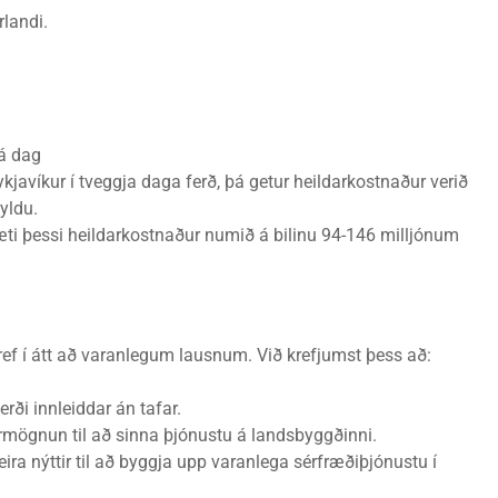
rlandi.
 á dag
ykjavíkur í tveggja daga ferð, þá getur heildarkostnaður verið
yldu.
gæti þessi heildarkostnaður numið á bilinu 94-146 milljónum
kref í átt að varanlegum lausnum. Við krefjumst þess að:
rði innleiddar án tafar.
rmögnun til að sinna þjónustu á landsbyggðinni.
ira nýttir til að byggja upp varanlega sérfræðiþjónustu í