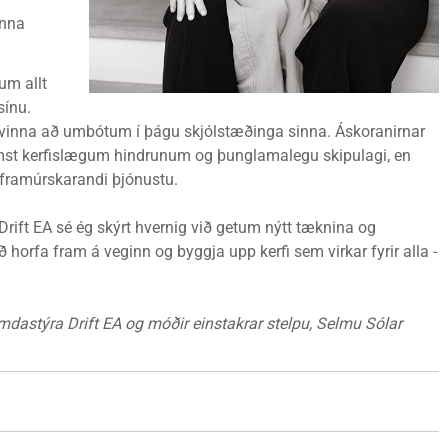
inna
um allt
sínu.
 og vinna að umbótum í þágu skjólstæðinga sinna. Áskoranirnar
emst kerfislægum hindrunum og þunglamalegu skipulagi, en
ta framúrskarandi þjónustu.
ift EA sé ég skýrt hvernig við getum nýtt tæknina og
horfa fram á veginn og byggja upp kerfi sem virkar fyrir alla -
mdastýra Drift EA og móðir einstakrar stelpu, Selmu Sólar