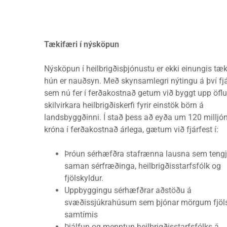
Tækifæri í nýsköpun
Nýsköpun í heilbrigðisþjónustu er ekki einungis tæk
hún er nauðsyn. Með skynsamlegri nýtingu á því f
sem nú fer í ferðakostnað getum við byggt upp öfl
skilvirkara heilbrigðiskerfi fyrir einstök börn á
landsbyggðinni. Í stað þess að eyða um 120 millj
króna í ferðakostnað árlega, gætum við fjárfest í:
Þróun sérhæfðra stafrænna lausna sem teng
saman sérfræðinga, heilbrigðisstarfsfólk og
fjölskyldur.
Uppbyggingu sérhæfðrar aðstöðu á
svæðissjúkrahúsum sem þjónar mörgum fjöl
samtímis
Þjálfun og menntun heilbrigðisstarfsfólks á