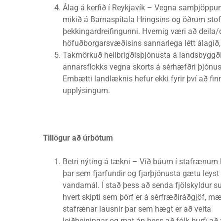
Álag á kerfið í Reykjavík – Vegna samþjöppu
mikið á Barnaspítala Hringsins og öðrum sto
þekkingardreifingunni. Hvernig væri að deila/
höfuðborgarsvæðisins sannarlega létt álagið, st
Takmörkuð heilbrigðisþjónusta á landsbyggði
annarsflokks vegna skorts á sérhæfðri þjónus
Embætti landlæknis hefur ekki fyrir því að fi
upplýsingum.
Tillögur að úrbótum
Betri nýting á tækni – Við búum í stafrænum
þar sem fjarfundir og fjarþjónusta gætu leys
vandamál. Í stað þess að senda fjölskyldur su
hvert skipti sem þörf er á sérfræðiráðgjöf, mæ
stafrænar lausnir þar sem hægt er að veita
leiðbeiningar og mat án þess að fólk þurfi að 