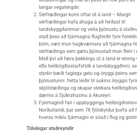
langar vegalengdir.
Sérfræðingar komi oftar út á land – Margir
sérfræðingar hafa áhuga á að ferðast til
landsbyggðarinnar og veita þjónustu á staðn
stað þess að fjármagna flugferðir fyrir foreld
börn, væri mun hagkvæmara að fjármagna fe
sérfræðinga sem gætu þjónustað mun fleiri í 
Með því að færa þekkingu út á land er einnig 
efla heilbrigðisstarfsfólk á landsbyggðinni, s
styrkir bæði faglega getu og öryggi þeirra se
þjónustunni. Þetta leiðir til aukins öryggis fyri
skjólstæðinga og skapar sterkara heilbrigðisnet
dæmis á Sjúkrahúsinu á Akureyri.
Fjármagnið fari í uppbyggingu heilbrigðisinn
Norðurlandi, þar sem 78 fjölskyldur þurfa að
hversu miklu fjármagni er sóað í flug og gis
Tölulegar staðreyndir