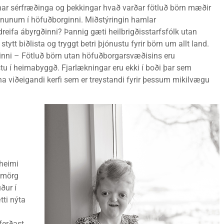
nar sérfræðinga og þekkingar hvað varðar fötluð börn mæðir
fnunum í höfuðborginni. Miðstýringin hamlar
dreifa ábyrgðinni? Þannig gæti heilbrigðisstarfsfólk utan
ytt biðlista og tryggt betri þjónustu fyrir börn um allt land.
nni – Fötluð börn utan höfuðborgarsvæðisins eru
tu í heimabyggð. Fjarlækningar eru ekki í boði þar sem
nna viðeigandi kerfi sem er treystandi fyrir þessum mikilvægu
 heimi
t mörg
ður í
tti nýta
ferðast