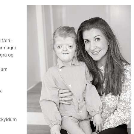
ifæri -
jármagni
ugra og
ónum
ja
skyldum