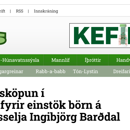
ift
RSS
Innskráning
-Húnavatnssýsla
Mannlíf
Íþróttir
Hand
argreinar
Rabb-a-babb
Tón-Lystin
Dreifar
sköpun í
fyrir einstök börn á
selja Ingibjörg Barðdal