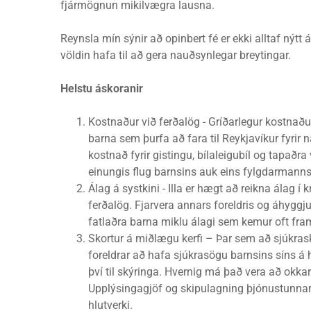
fjármögnun mikilvægra lausna.
Reynsla mín sýnir að opinbert fé er ekki alltaf nýtt
völdin hafa til að gera nauðsynlegar breytingar.
Helstu áskoranir
Kostnaður við ferðalög - Gríðarlegur kostnaður
barna sem þurfa að fara til Reykjavíkur fyrir 
kostnað fyrir gistingu, bílaleigubíl og tapað
einungis flug barnsins auk eins fylgdarmanns
Álag á systkini - Illa er hægt að reikna álag í
ferðalög. Fjarvera annars foreldris og áhygg
fatlaðra barna miklu álagi sem kemur oft fram
Skortur á miðlægu kerfi – Þar sem að sjúkrask
foreldrar að hafa sjúkrasögu barnsins síns á
því til skýringa. Hvernig má það vera að okkar
Upplýsingagjöf og skipulagning þjónustunnar e
hlutverki.