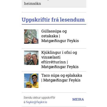
heimsókn
Uppskriftir frá lesendum
Gúllassúpa og
ostakaka |
Matgæðingur Feykis
Kjúklingur í ofni og
vinsælasti
eftirrétturinn |
Matgæðingar Feykis
Taco súpa og eplakaka
| Matgæðingar Feykis
Sendu okkur uppskriftir
MEIRA
á
feykir@feykir.is