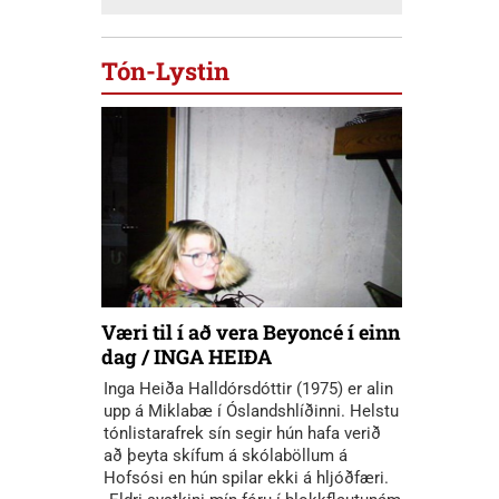
Tón-Lystin
Væri til í að vera Beyoncé í einn
dag / INGA HEIÐA
Inga Heiða Halldórsdóttir (1975) er alin
upp á Miklabæ í Óslandshlíðinni. Helstu
tónlistarafrek sín segir hún hafa verið
að þeyta skífum á skólaböllum á
Hofsósi en hún spilar ekki á hljóðfæri.