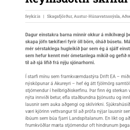
feykir.is
Skagafjörður, Austur-Húnavatnssýsla, Aðs
Dagur einstakra barna minnir okkur á mikilvægi þ
skapa jöfn tækifæri fyrir öll börn, óháð búsetu. Má
mér sérstaklega hugleikið þar sem ég á sjálf eins
sem hefur kennt mér ómetanlega mikið og gefið 
til að sjá lífið frá nýju sjónarhorni.
Í starfi mínu sem framkvæmdastýra Drift EA – mið
nýsköpunar á Akureyri – hef ég átt fjölmörg samtöl
stjórnendur í heilbrigðiskerfinu. Þar finn ég sterkan vi
nýta innviði betur, efla staðbundna þjónustu og innl
lausnir sem auka aðgengi og skilvirkni. Sjúkrahúsið
væri kjörinn vettvangur til að prófa nýjar lausnir s
íbúum sem búa fjarri Landspítalanum. En líkt og að
frumkvöðlar mæta stjórnendur oft hindrunum þega