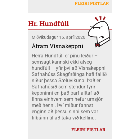
létu sig ekki vanta þangað og fóru átta
Mobeck kl. 15:00. Auk þess verður boðið
FLEIRI PISTLAR
peningum. Væri ekki nær að nota þá
skátar úr okkar félagi á mótið ásamt
upp á þátttökugjörninginn
fjármuni hér innanlands?
tveimur farastjórum þeim Hildi og Emil.
JÖKLAMJÓLK; krydd í straumi eftir
Við áttum einnig fólk í fjölskyldubúðum,
Borghildi Óskarsdóttur, Ósk
Hr. Hundfúll
fengum aukahendur til að aðstoða í
Vilhjálmsdóttur og Huldu Ragnhildi
"matartjaldinu" og síðan komu margir úr
Hjálmarsdóttur, kl.16:00.
Miðvikudagur 15. apríl 2026
félaginu okkar í heimsókn til okkar á
opna deginum. Landsmót skáta er
Áfram Vísnakeppni
stærsti viðburður skátahreyfingarinnar
Herra Hundfúll er pínu leiður –
og voru að þessu sinni um 1100
semsagt kannski ekki alveg
þátttakendur frá fjöldamörgum þjóðum
hundfúll – yfir því að Vísnakeppni
en flestir af erlendu skátunum komu frá
Safnahúss Skagfirðinga hafi fallið
Kanada eða um 400 skátar.
niður þessa Sæluvikuna. Það er
Safnahúsið sem stendur fyrir
keppninni en það þarf alltaf að
finna einhvern sem hefur umsjón
með henni. Því miður fannst
enginn að þessu sinni sem var
tilbúinn til að taka við keflinu.
FLEIRI PISTLAR