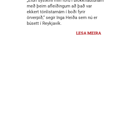
„Eldri systkini mín fóru í blokkflautunám
með þeim afleiðingum að það var
ekkert tónlistarnám í boði fyrir
örverpið,“ segir Inga Heiða sem nú er
búsett í Reykjavík.
LESA MEIRA