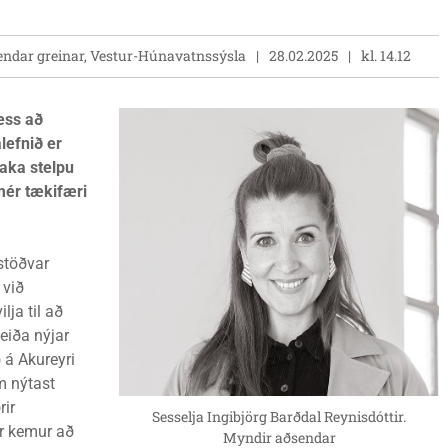
endar greinar, Vestur-Húnavatnssýsla
28.02.2025
kl. 14.12
ess að
lefnið er
taka stelpu
mér tækifæri
stöðvar
 við
lja til að
eiða nýjar
 á Akureyri
em nýtast
rir
Sesselja Ingibjörg Barðdal Reynisdóttir.
r kemur að
Myndir aðsendar