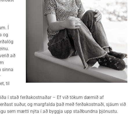
um. Í
ra og
rðalög
einu.
verið að
em
m sinna
r
, til
viða í stað ferðakostnaðar – Ef við tökum dæmið af
 ferðast suður, og margfalda það með ferðakostnaði, sjáum við
tingu sem mætti nýta í að byggja upp staðbundna þjónustu.