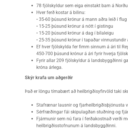
78 fjölskyldur sem eiga einstakt barn á Norðu
Hver ferð kostar á bilinu:
• 35-60 þúsund krónur á mann aðra leið í flug
• 15-25 þúsund krónur á nótt í gistingu
• 15-20 þúsund krónur á dag í bílaleigu
• 25-35 þúsund krónur í tapaðar vinnustundir
Ef hver fjölskylda fer fimm sinnum á ári til Re
450-700 þúsund krónur á ári fyrir hverja fjölsk
Fyrir allar 209 fjölskyldur á landsbyggðinni 
króna árlega.
Skýr krafa um aðgerðir
Það er löngu tímabært að heilbrigðisyfirvöld taki s
Stafrænar lausnir og fjarheilbrigðisþjónusta ve
Sérfræðingar fái skipulagðan stuðning og fjá
Fjármunir sem nú fara í ferðakostnað verði me
heilbrigðisstofnunum á landsbyggðinni.