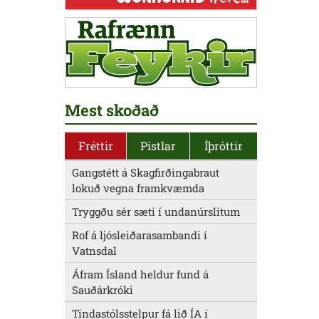
Mest skoðað
Fréttir
Pistlar
Íþróttir
Gangstétt á Skagfirðingabraut
lokuð vegna framkvæmda
Tryggðu sér sæti í undanúrslitum
Rof á ljósleiðarasambandi í
Vatnsdal
Áfram Ísland heldur fund á
Sauðárkróki
Tindastólsstelpur fá lið ÍA í