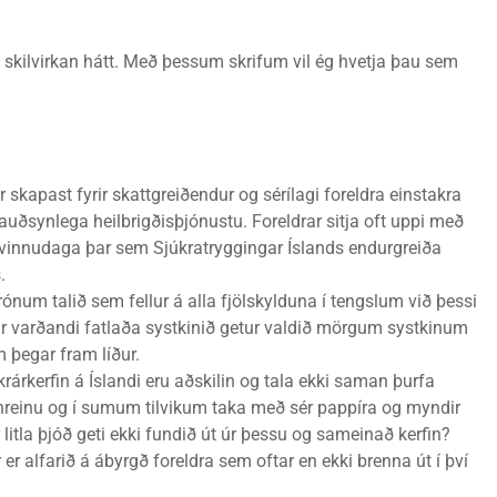
 á skilvirkan hátt. Með þessum skrifum vil ég hvetja þau sem
 skapast fyrir skattgreiðendur og sérílagi foreldra einstakra
nauðsynlega heilbrigðisþjónustu. Foreldrar sitja oft uppi með
ra vinnudaga þar sem Sjúkratryggingar Íslands endurgreiða
.
 krónum talið sem fellur á alla fjölskylduna í tengslum við þessi
jur varðandi fatlaða systkinið getur valdið mörgum systkinum
 þegar fram líður.
rárkerfin á Íslandi eru aðskilin og tala ekki saman þurfa
 hreinu og í sumum tilvikum taka með sér pappíra og myndir
 litla þjóð geti ekki fundið út úr þessu og sameinað kerfin?
r alfarið á ábyrgð foreldra sem oftar en ekki brenna út í því