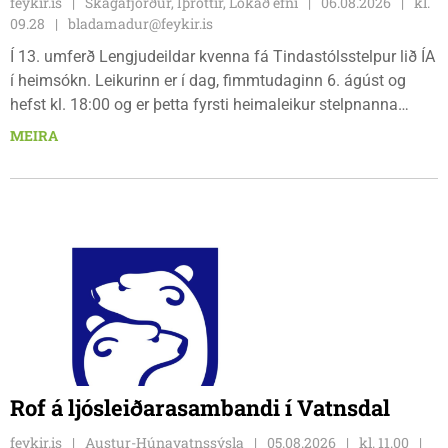
feykir.is
Skagafjörður, Íþróttir, Lokað efni
06.08.2026
kl.
09.28
bladamadur@feykir.is
Í 13. umferð Lengjudeildar kvenna fá Tindastólsstelpur lið ÍA
í heimsókn. Leikurinn er í dag, fimmtudaginn 6. ágúst og
hefst kl. 18:00 og er þetta fyrsti heimaleikur stelpnanna
síðan 18. júlí. Spáin fyrir leikinn er fín, lítil háttar rigning og
MEIRA
tíu gráðu hiti, þannig að það er um að gera að klæða sig eftir
veðri og skella sér á völlinn.
Rof á ljósleiðarasambandi í Vatnsdal
feykir.is
Austur-Húnavatnssýsla
05.08.2026
kl. 11.00