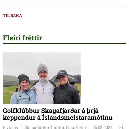
TIL BAKA
Fleiri fréttir
Golfklúbbur Skagafjarðar á þrjá
keppendur á Íslandsmeistaramótinu
feykir.is
Skagafjörður, Íþróttir, Lokað efni
06.08.2026
kl.