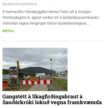
bladamadur@feykir.is
Á heimasíðu Húnabyggðar kemur fram að á morgun
fimmtudaginn 6. ágúst verður rof á ljósleiðarasambandi í
Vatnsdal vegna tengingar nýrrar ljósleiðaralagnar.
Ljósleiðarasambandið verður rofið á morgun fimmtudag
MEIRA
klukkan 9:00 í vestanverðum Vatnsdal.
Gangstétt á Skagfirðingabraut á
Sauðárkróki lokuð vegna framkvæmda