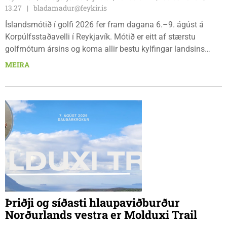
13.27
bladamadur@feykir.is
Íslandsmótið í golfi 2026 fer fram dagana 6.–9. ágúst á
Korpúlfsstaðavelli í Reykjavík. Mótið er eitt af stærstu
golfmótum ársins og koma allir bestu kylfingar landsins
saman til að sýna hæfileika sína. Golfklúbbur Skagafjarðar
MEIRA
sendir þrjár stelpur til leiks í ár: þær Önnu Karen Hjartardóttir,
Dagbjörtu Sísí Einarsdóttur, sem er nýkrýndur klúbbmeistari
GSS, og Unu Karen Guðmundsdóttur.
Þriðji og síðasti hlaupaviðburður
Norðurlands vestra er Molduxi Trail