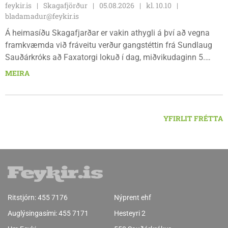
feykir.is
Skagafjörður
05.08.2026
kl. 10.10
bladamadur@feykir.is
Á heimasíðu Skagafjarðar er vakin athygli á því að vegna
framkvæmda við fráveitu verður gangstéttin frá Sundlaug
Sauðárkróks að Faxatorgi lokuð í dag, miðvikudaginn 5.
ágúst, og á morgun, fimmtudaginn 6. ágúst.
MEIRA
YFIRLIT FRÉTTA
Ritstjórn:
455 7176
Nýprent ehf
Auglýsingasími:
455 7171
Hesteyri 2