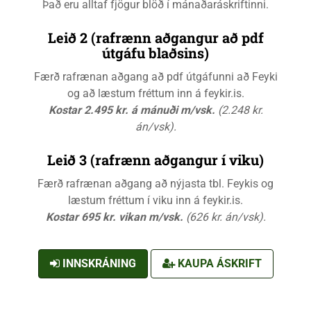
Það eru alltaf fjögur blöð í mánaðaráskriftinni.
Leið 2 (rafrænn aðgangur að pdf
útgáfu blaðsins)
Færð rafrænan aðgang að pdf útgáfunni að Feyki
og að læstum fréttum inn á feykir.is.
Kostar 2.495 kr. á mánuði m/vsk.
(2.248 kr.
án/vsk).
Leið 3 (rafrænn aðgangur í viku)
Færð rafrænan aðgang að nýjasta tbl. Feykis og
læstum fréttum í viku inn á feykir.is.
Kostar 695 kr. vikan m/vsk.
(626 kr. án/vsk).
INNSKRÁNING
KAUPA ÁSKRIFT