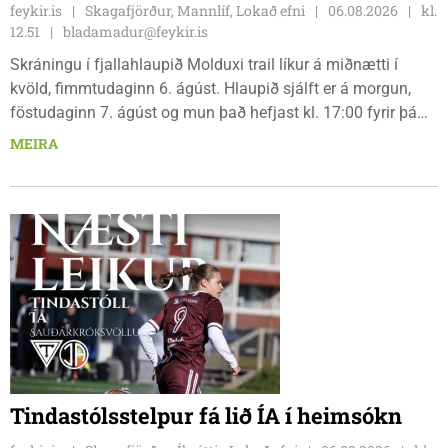
feykir.is
Skagafjörður, Mannlíf, Lokað efni
06.08.2026
kl.
12.51
bladamadur@feykir.is
Skráningu í fjallahlaupið Molduxi trail líkur á miðnætti í
kvöld, fimmtudaginn 6. ágúst. Hlaupið sjálft er á morgun,
föstudaginn 7. ágúst og mun það hefjast kl. 17:00 fyrir þá
keppendur sem ætla sér 20 km em kl. 18:00 fyrir 12 km
MEIRA
hlauparana. Rásmarkið er fyrir aftan heimavist
fjölbrautaskólans en þar er líka komið í mark þannig
bæjarbúar og aðrir gestir eru hvött til þess að kíkja við og
styðja hlauparana áfram.
Tindastólsstelpur fá lið ÍA í heimsókn