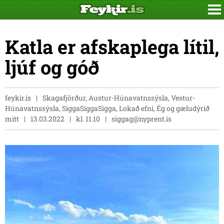
Katla er afskaplega lítil,
ljúf og góð
feykir.is
Skagafjörður, Austur-Húnavatnssýsla, Vestur-
Húnavatnssýsla, SiggaSiggaSigga, Lokað efni, Ég og gæludýrið
mitt
13.03.2022
kl. 11.10
siggag@nyprent.is