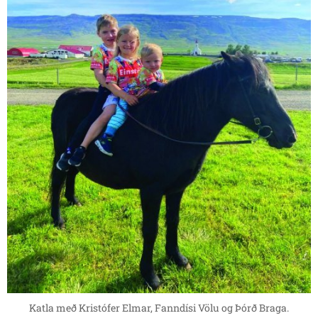
Katla með Kristófer Elmar, Fanndísi Völu og Þórð Braga.