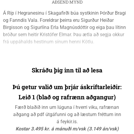
AÐSEND MYND
Á Ríp í Hegranesinu í Skagafirði búa systkinin Þórður Bragi
og Fanndís Vala. Foreldrar þeirra eru Sigurður Heiðar
Birgisson og Sigurlína Erla Magnúsdóttir og eiga þau lítinn
bróður sem heitir Kristófer Elmar. Þau ætla að segja okkur
frá uppáhalds hestinum sínum henni Kötlu.
Skráðu þig inn til að lesa
Þú getur valið um þrjár áskriftarleiðir:
Leið 1 (blað og rafrænn aðgangur)
Færð blaðið inn um lúguna í hverri viku, rafrænan
aðgang að pdf útgáfunni og að læstum fréttum inn
á feykir.is.
Kostar 3.495 kr. á mánuði m/vsk (3.149 án/vsk)