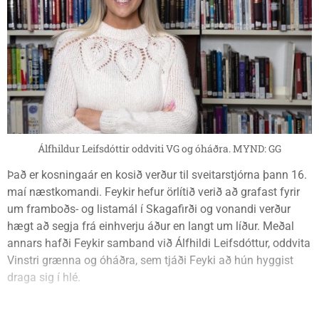
Álfhildur Leifsdóttir oddviti VG og óháðra. MYND: GG
Það er kosningaár en kosið verður til sveitarstjórna þann 16.
maí næstkomandi. Feykir hefur örlítið verið að grafast fyrir
um framboðs- og listamál í Skagafirði og vonandi verður
hægt að segja frá einhverju áður en langt um líður. Meðal
annars hafði Feykir samband við Álfhildi Leifsdóttur, oddvita
Vinstri grænna og óháðra, sem tjáði Feyki að hún hyggist
draga sig í hlé.