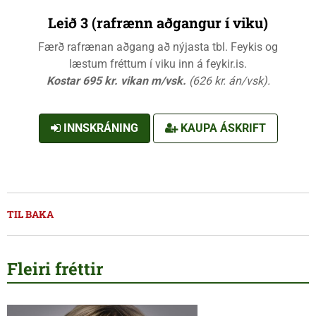
Leið 3 (rafrænn aðgangur í viku)
Færð rafrænan aðgang að nýjasta tbl. Feykis og
læstum fréttum í viku inn á feykir.is.
Kostar 695 kr. vikan m/vsk.
(626 kr. án/vsk).
INNSKRÁNING
KAUPA ÁSKRIFT
TIL BAKA
Fleiri fréttir