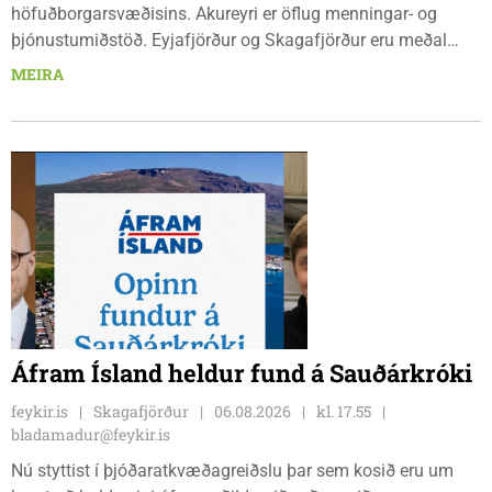
höfuðborgarsvæðisins. Akureyri er öflug menningar- og
þjónustumiðstöð. Eyjafjörður og Skagafjörður eru meðal
bestu landbúnaðarsvæða landsins. Dalvík, Siglufjörður og
MEIRA
Húsavík byggja á sjávarútvegi og ferðaþjónustu. Og víða á
svæðinu er verið að þróa orkuverkefni og nýsköpun.
Áfram Ísland heldur fund á Sauðárkróki
feykir.is
Skagafjörður
06.08.2026
kl. 17.55
bladamadur@feykir.is
Nú styttist í þjóðaratkvæðagreiðslu þar sem kosið eru um