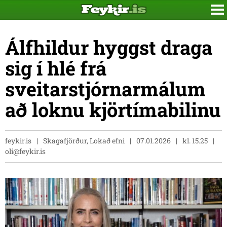
Álfhildur hyggst draga
sig í hlé frá
sveitarstjórnarmálum
að loknu kjörtímabilinu
feykir.is
Skagafjörður, Lokað efni
07.01.2026
kl. 15.25
oli@feykir.is