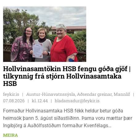
Hollvinasamtökin HSB fengu góða gjöf |
tilkynnig frá stjórn Hollvinasamtaka
HSB
feykir.is
Austur-Húnavatnssýsla, Aðsendar greinar, Mannlíf
07.08.2026
kl. 12.44
bladamadur@feykir.is
Formaður Hollvinasamtaka HSB fékk heldur betur góða
heimsók þann 5. ágúst síðastliðinn. Þarna voru mættar þær
Ingibjörg á Auðólfsstöðum formaður Kvenfélags
Bólstaðarhlíðarhrepps og Guðrún á Auðkúlu formaður
MEIRA