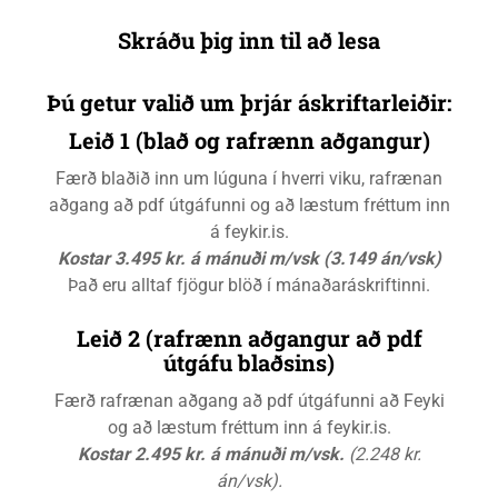
Skráðu þig inn til að lesa
Þú getur valið um þrjár áskriftarleiðir:
Leið 1 (blað og rafrænn aðgangur)
Færð blaðið inn um lúguna í hverri viku, rafrænan
aðgang að pdf útgáfunni og að læstum fréttum inn
á feykir.is.
Kostar 3.495 kr. á mánuði m/vsk (3.149 án/vsk)
Það eru alltaf fjögur blöð í mánaðaráskriftinni.
Leið 2 (rafrænn aðgangur að pdf
útgáfu blaðsins)
Færð rafrænan aðgang að pdf útgáfunni að Feyki
og að læstum fréttum inn á feykir.is.
Kostar 2.495 kr. á mánuði m/vsk.
(2.248 kr.
án/vsk).