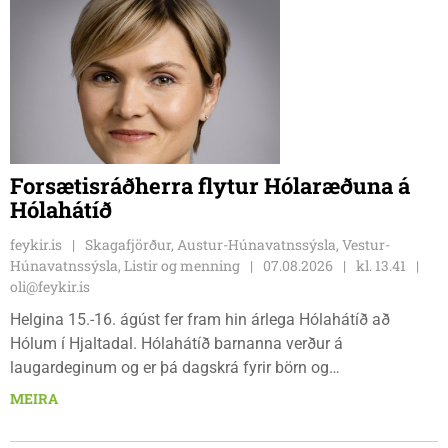
Forsætisráðherra flytur Hólaræðuna á
Hólahátíð
feykir.is
Skagafjörður, Austur-Húnavatnssýsla, Vestur-
Húnavatnssýsla, Listir og menning
07.08.2026
kl. 13.41
oli@feykir.is
Helgina 15.-16. ágúst fer fram hin árlega Hólahátíð að
Hólum í Hjaltadal. Hólahátíð barnanna verður á
laugardeginum og er þá dagskrá fyrir börn og
fjölskyldur.Lydía Einarsdóttir svæðisstjóri æskulýðsmála og
MEIRA
Karl Lúðvíksson íþróttakennari sjá um dagskrána.