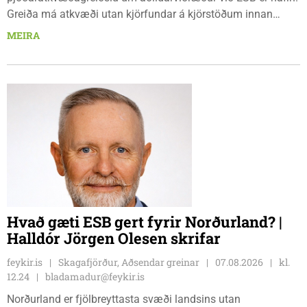
Greiða má atkvæði utan kjörfundar á kjörstöðum innan
umdæmisins sem hér segir: Blönduósi, aðalskrifstofu,
MEIRA
Hnjúkabyggð 33, Blönduósi, virka daga, kl. 09:00 - 15:00.
Sauðárkróki, sýsluskrifstofu, Suðurgötu 1, Sauðárkróki, virka
daga, kl. 09:00 - 15:00. Hvammstanga, ráðhúsi Húnaþings
vestra að Hvammstangabraut 5, Hvammstanga, mánudaga -
fimmtudaga kl. 10:00 - 14:00 og föstudaga kl. 10:00 - 12:00.
Skagaströnd, stjórnsýsluhúsi að Túnbraut 1-3, Skagaströnd,
mánudaga - fimmtudaga kl. 09:00 - 12:00 og 13:00 - 15:00,
frá og með mánudeginum 17. ágúst 2026.
Hvað gæti ESB gert fyrir Norðurland? |
Halldór Jörgen Olesen skrifar
feykir.is
Skagafjörður, Aðsendar greinar
07.08.2026
kl.
12.24
bladamadur@feykir.is
Norðurland er fjölbreyttasta svæði landsins utan