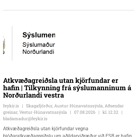
Kvenfélags Svínavatnshrepps. Afhentu þær Sigurlaugu Þóru
gjafabréf að upphæð kr: 737.800 upp í kaup á
höggbylgjutæki í aðstöðu sjúkraþjálfara.
Atkvæðagreiðsla utan kjörfundar er
hafin | Tilkynning frá sýslumanninum á
Norðurlandi vestra
feykir.is
Skagafjörður, Austur-Húnavatnssýsla, Aðsendar
greinar, Vestur-Húnavatnssýsla
07.08.2026
kl. 12.32
bladamadur@feykir.is
Atkvæðagreiðsla utan kjörfundar vegna
þjóðaratkvæðagreiðslu um aðildarviðræður við ESB er hafin.