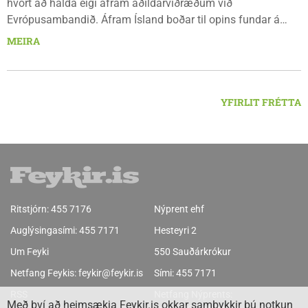
hvort að halda eigi áfram aðildarviðræðum við
Evrópusambandið. Áfram Ísland boðar til opins fundar á
Frímúrarasalnum Borgarmýri 1 á Sauðarkróki, laugardaginn
MEIRA
8. ágúst kl. 17:30. Fundurinn er öllum opinn en skráning er
nauðsynleg.
YFIRLIT FRÉTTA
Ritstjórn:
455 7176
Nýprent ehf
Auglýsingasími:
455 7171
Hesteyri 2
Um Feyki
550 Sauðárkrókur
Netfang Feykis:
feykir@feykir.is
Sími:
455 7171
RSS
Netfang Nýprents:
Með því að heimsækja Feykir.is okkar samþykkir þú notkun