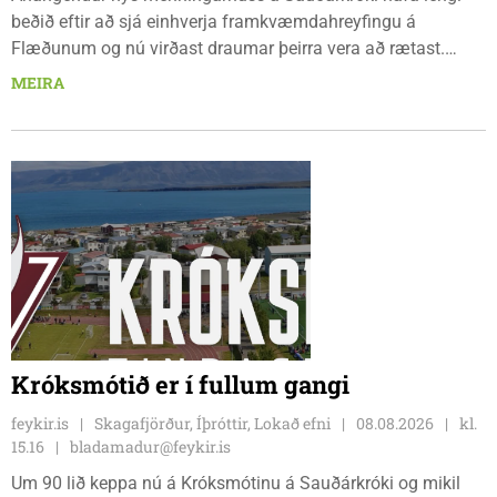
beðið eftir að sjá einhverja framkvæmdahreyfingu á
Flæðunum og nú virðast draumar þeirra vera að rætast.
Þórður Hansen mætti með tæki og tól og hóf
MEIRA
jarðvegsframkvæmdir vegna menningarhúss nú fyrir helgina
og sagði Magnús Barðdal sveitarstjóri það vera virkilega
ánægjulegt að sjá að loksins sé farið að vinna á svæðinu,
þegar Feykir spurði hann út í málið.
Króksmótið er í fullum gangi
feykir.is
Skagafjörður, Íþróttir, Lokað efni
08.08.2026
kl.
15.16
bladamadur@feykir.is
Um 90 lið keppa nú á Króksmótinu á Sauðárkróki og mikil