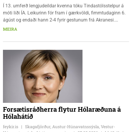
Í 13. umferð lengjudeildar kvenna tóku Tindastólsstelpur á
móti liði ÍA. Leikurinn fór fram í gærkvöldi, fimmtudaginn 6.
ágúst og endaði hann 2-4 fyrir gestunum frá Akranesi.
Tindastólsliðið frumsýndi tvo nýja leikmenn en þær dönsku
MEIRA
Cecilie Lillesoe Esbak Pedersen og Sandra Pedersen eru
tvíburar.
Forsætisráðherra flytur Hólaræðuna á
Hólahátíð
feykir.is
Skagafjörður, Austur-Húnavatnssýsla, Vestur-