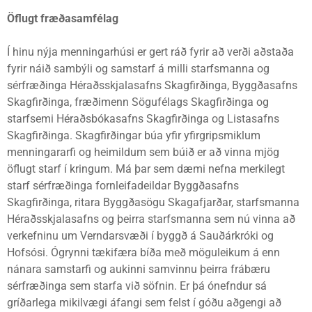
Öflugt fræðasamfélag
Í hinu nýja menningarhúsi er gert ráð fyrir að verði aðstaða
fyrir náið sambýli og samstarf á milli starfsmanna og
sérfræðinga Héraðsskjalasafns Skagfirðinga, Byggðasafns
Skagfirðinga, fræðimenn Sögufélags Skagfirðinga og
starfsemi Héraðsbókasafns Skagfirðinga og Listasafns
Skagfirðinga. Skagfirðingar búa yfir yfirgripsmiklum
menningararfi og heimildum sem búið er að vinna mjög
öflugt starf í kringum. Má þar sem dæmi nefna merkilegt
starf sérfræðinga fornleifadeildar Byggðasafns
Skagfirðinga, ritara Byggðasögu Skagafjarðar, starfsmanna
Héraðsskjalasafns og þeirra starfsmanna sem nú vinna að
verkefninu um Verndarsvæði í byggð á Sauðárkróki og
Hofsósi. Ógrynni tækifæra bíða með möguleikum á enn
nánara samstarfi og aukinni samvinnu þeirra frábæru
sérfræðinga sem starfa við söfnin. Er þá ónefndur sá
gríðarlega mikilvægi áfangi sem felst í góðu aðgengi að