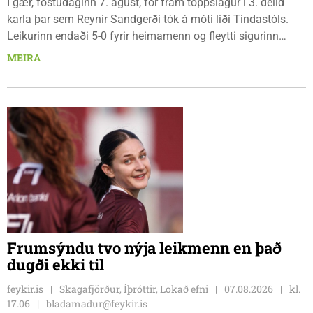
Í gær, föstudaginn 7. ágúst, fór fram toppslagur í 3. deild
karla þar sem Reynir Sandgerði tók á móti liði Tindastóls.
Leikurinn endaði 5-0 fyrir heimamenn og fleytti sigurinn
Reynismönnum á topp deildarinnar en Stólunum í annað
MEIRA
sætið. Tindastólsliðið frumsýndi jafnframt nýjan leikmann í
leiknum.
Frumsýndu tvo nýja leikmenn en það
dugði ekki til
feykir.is
Skagafjörður, Íþróttir, Lokað efni
07.08.2026
kl.
17.06
bladamadur@feykir.is