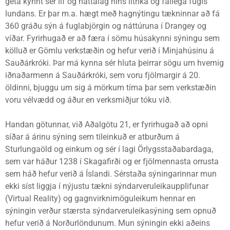
geta kynnt sér líf og hátta­lag hins litríka og fallega fugls
lundans. Er þar m.a. hægt með hagnýtingu tækninnar að fá
360 gráðu sýn á fugla­björg­in og nátt­úr­una í Drangey og
víðar. Fyrirhugað er að færa í sömu húsakynni sýningu sem
kölluð er Gömlu verkstæðin og hefur verið í Minjahúsinu á
Sauðárkróki. Þar má kynna sér hluta þeirrar sögu um hvernig
iðnaðarmenn á Sauðárkróki, sem voru fjölmargir á 20.
öldinni, bjuggu um sig á mörkum tíma þar sem verkstæðin
voru vélvædd og áður en verksmiðjur tóku við.
Handan götunnar, við Aðalgötu 21, er fyrirhugað að opni
síðar á árinu sýning sem tileinkuð er atburðum á
Sturlungaöld og einkum og sér í lagi Örlygsstaðabardaga,
sem var háður 1238 í Skagafirði og er fjölmennasta orrusta
sem háð hefur verið á Íslandi. Sérstaða sýningarinnar mun
ekki síst liggja í nýjustu tækni sýndarveruleikaupplifunar
(Virtual Reality) og gagnvirknimöguleikum hennar en
sýningin verður stærsta sýndarveruleikasýning sem opnuð
hefur verið á Norðurlöndunum. Mun sýningin ekki aðeins