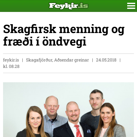
Skagfirsk menning og
fræði í öndvegi
feykir.is
Skagafjörður, Aðsendar greinar
24.05.2018
kl. 08.28