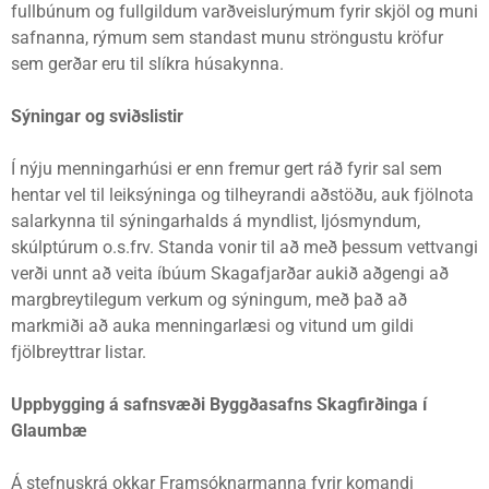
fullbúnum og fullgildum varðveislurýmum fyrir skjöl og muni
safnanna, rýmum sem standast munu ströngustu kröfur
sem gerðar eru til slíkra húsakynna.
Sýningar og sviðslistir
Í nýju menningarhúsi er enn fremur gert ráð fyrir sal sem
hentar vel til leiksýninga og tilheyrandi aðstöðu, auk fjölnota
salarkynna til sýningarhalds á myndlist, ljósmyndum,
skúlptúrum o.s.frv. Standa vonir til að með þessum vettvangi
verði unnt að veita íbúum Skagafjarðar aukið aðgengi að
margbreytilegum verkum og sýningum, með það að
markmiði að auka menningarlæsi og vitund um gildi
fjölbreyttrar listar.
Uppbygging á safnsvæði Byggðasafns Skagfirðinga í
Glaumbæ
Á stefnuskrá okkar Framsóknarmanna fyrir komandi