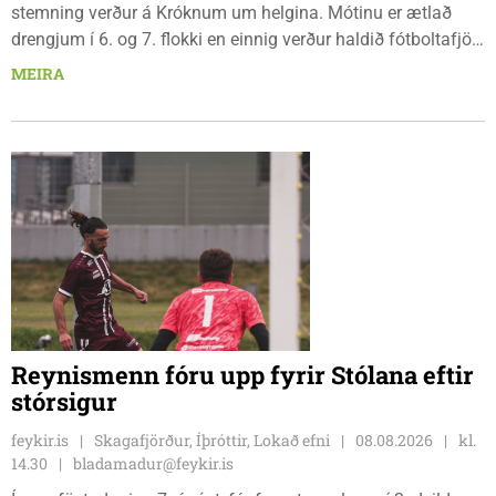
stemning verður á Króknum um helgina. Mótinu er ætlað
drengjum í 6. og 7. flokki en einnig verður haldið fótboltafjör
fyrir yngri systkini. Mótið hófst í gær, föstudaginn 7. ágúst
MEIRA
og því lýkur á morgun, sunnudaginn 9. ágúst.
Reynismenn fóru upp fyrir Stólana eftir
stórsigur
feykir.is
Skagafjörður, Íþróttir, Lokað efni
08.08.2026
kl.
14.30
bladamadur@feykir.is