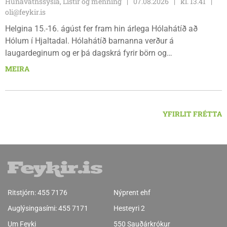
Húnavatnssýsla, Listir og menning
07.08.2026
kl. 13.41
oli@feykir.is
Helgina 15.-16. ágúst fer fram hin árlega Hólahátíð að
Hólum í Hjaltadal. Hólahátíð barnanna verður á
laugardeginum og er þá dagskrá fyrir börn og
fjölskyldur.Lydía Einarsdóttir svæðisstjóri æskulýðsmála og
MEIRA
Karl Lúðvíksson íþróttakennari sjá um dagskrána.
YFIRLIT FRÉTTA
Ritstjórn:
455 7176
Nýprent ehf
Auglýsingasími:
455 7171
Hesteyri 2
Um Feyki
550 Sauðárkrókur