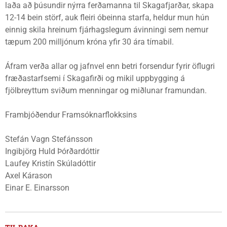
laða að þúsundir nýrra ferðamanna til Skagafjarðar, skapa
12-14 bein störf, auk fleiri óbeinna starfa, heldur mun hún
einnig skila hreinum fjárhagslegum ávinningi sem nemur
tæpum 200 milljónum króna yfir 30 ára tímabil.
Áfram verða allar og jafnvel enn betri forsendur fyrir öflugri
fræðastarfsemi í Skagafirði og mikil uppbygging á
fjölbreyttum sviðum menningar og miðlunar framundan.
Frambjóðendur Framsóknarflokksins
Stefán Vagn Stefánsson
Ingibjörg Huld Þórðardóttir
Laufey Kristín Skúladóttir
Axel Kárason
Einar E. Einarsson