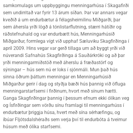
samkomulags um uppbyggingu menningarhúsa í Skagafirði
sem undirritað var fyrir 13 árum síðan. Þar var annars vegar
kveðið á um endurbætur á félagsheimilinu Miðgarði, þar
sem áhersla yrði lögð á tónlistarflutning, stærri hátíðir og
ráðstefnuhald og var endurbætt hús, Menningarhúsið
Miðgarður, formlega vígt við upphaf Sæluviku Skagfirðinga í
apríl 2009. Hins vegar var gerð tillaga um að byggt yrði við
núverandi Safnahús Skagfirðinga á Sauðárkróki og að þar
yrði menningarmiðstöð með áherslu á fræðastörf og
sýningar – hús sem nú er loks í sjónmáli. Mun það hús
sinna öðrum þáttum menningar en Menningarhúsið
Miðgarður gerir í dag og styðja bæði hús þannig við öfluga
menningarstarfsemi í firðinum, hvort með sínum hætti.
Ganga Skagfirðingar þannig í þessum efnum ekki ólíkan veg
og Ísfirðingar sem vörðu sínu framlagi til menningarhúss í
endurbætur þriggja húsa, hvert með sína sérhæfingu, og
íbúar Fljótsdalshéraðs sem verja því til endurbóta á tveimur
húsum með ólíka starfsemi.