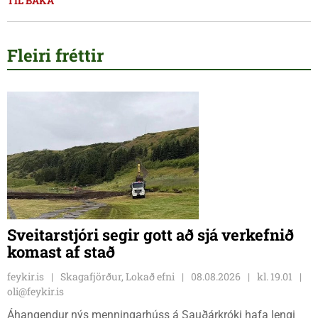
TIL BAKA
Fleiri fréttir
Sveitarstjóri segir gott að sjá verkefnið
komast af stað
feykir.is
Skagafjörður, Lokað efni
08.08.2026
kl. 19.01
oli@feykir.is
Áhangendur nýs menningarhúss á Sauðárkróki hafa lengi