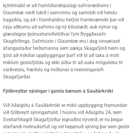
kjörtímabil er að framtíðarskipulagi safnsvæðisins í
Glaumbæ verði lokið í samvinnu og samráði við helstu
hagaðila, og að í framhaldinu hefjist framkvæmdir þar við
nýja aðkomu að safninu og ný bílastæði, auk nýrrar og
glæsilegrar þjónustumiðstöðvar fyrir Byggðasafn
Skagfirðinga. Safnhúsin í Glaumbæ eru í dag vinsælasti
áfangastaður ferðamanna sem sækja Skagafjörð heim og
ljóst að mikillar uppbyggingar þarf við til að taka á móti
miklum gestafjölda og ekki síður til að auka möguleika til
varðveislu, fræðslu og miðlunar á menningararfi
Skagafjarðar.
Fjölbreyttar sýningar í gamla bænum á Sauðárkróki
Við Aðalgötu á Sauðárkróki er mikil uppbygging framundan
við fjölbreytt sýningarhald. Í húsinu við Aðalgötu 24, sem
Sveitarfélagið Skagafjörður eignaðist nýverið, er nú þegar
starfandi metnaðarfull og vel heppnuð sýning þar sem gestir