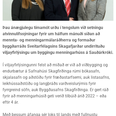
Þau ánægjulegu tímamót urðu í tengslum við setningu
atvinnulífssýningar fyrir um hálfum mánuði síðan að
mennta- og menningarmálaráðherra og formaður
byggðarráðs Sveitarfélagsins Skagafjarðar undirrituðu
viljayfirlýsingu um byggingu menningarhúss á Sauðárkróki.
Í viljayfirlýsingunni felst að miðað er við að viðbygging og
endurbætur á Safnahúsi Skagfirðinga rúmi bókasafn,
skjalasafn og aðstöðu fyrir fræðastarfsemi, auk listasafns,
leikhússaðstöðu og langþráðs varðveislurýmis fyrir
fyrrgreind söfn, auk Byggðasafns Skagfirðinga. Er gert ráð
fyrir að menningarhúsið geti verið tilbúið árið 2022 – eða
eftir 4 ár.
Með þessum áfanga sér loks til lands með fullnustu