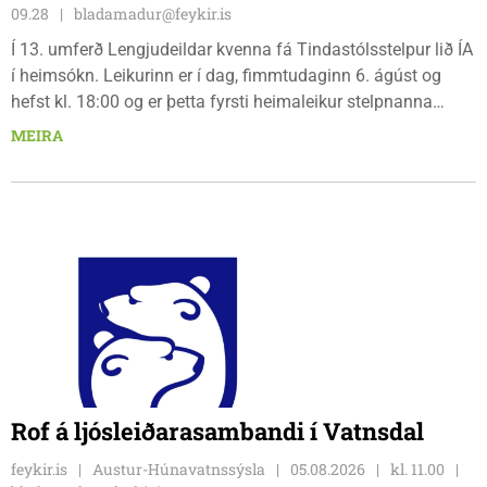
09.28
bladamadur@feykir.is
Í 13. umferð Lengjudeildar kvenna fá Tindastólsstelpur lið ÍA
í heimsókn. Leikurinn er í dag, fimmtudaginn 6. ágúst og
hefst kl. 18:00 og er þetta fyrsti heimaleikur stelpnanna
síðan 18. júlí. Spáin fyrir leikinn er fín, lítil háttar rigning og
MEIRA
tíu gráðu hiti, þannig að það er um að gera að klæða sig eftir
veðri og skella sér á völlinn.
Rof á ljósleiðarasambandi í Vatnsdal
feykir.is
Austur-Húnavatnssýsla
05.08.2026
kl. 11.00