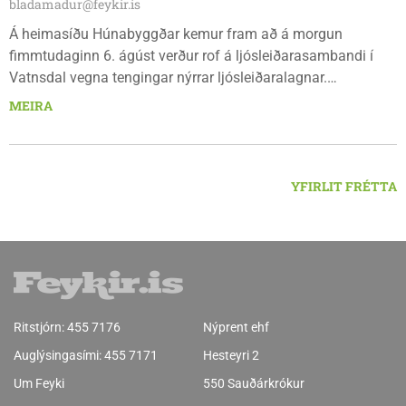
bladamadur@feykir.is
Á heimasíðu Húnabyggðar kemur fram að á morgun
fimmtudaginn 6. ágúst verður rof á ljósleiðarasambandi í
Vatnsdal vegna tengingar nýrrar ljósleiðaralagnar.
Ljósleiðarasambandið verður rofið á morgun fimmtudag
MEIRA
klukkan 9:00 í vestanverðum Vatnsdal.
YFIRLIT FRÉTTA
Ritstjórn:
455 7176
Nýprent ehf
Auglýsingasími:
455 7171
Hesteyri 2
Um Feyki
550 Sauðárkrókur