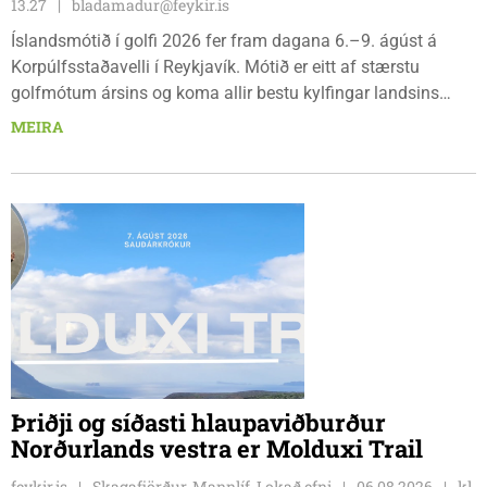
13.27
bladamadur@feykir.is
Íslandsmótið í golfi 2026 fer fram dagana 6.–9. ágúst á
Korpúlfsstaðavelli í Reykjavík. Mótið er eitt af stærstu
golfmótum ársins og koma allir bestu kylfingar landsins
saman til að sýna hæfileika sína. Golfklúbbur Skagafjarðar
MEIRA
sendir þrjár stelpur til leiks í ár: þær Önnu Karen Hjartardóttir,
Dagbjörtu Sísí Einarsdóttur, sem er nýkrýndur klúbbmeistari
GSS, og Unu Karen Guðmundsdóttur.
Þriðji og síðasti hlaupaviðburður
Norðurlands vestra er Molduxi Trail
feykir.is
Skagafjörður, Mannlíf, Lokað efni
06.08.2026
kl.