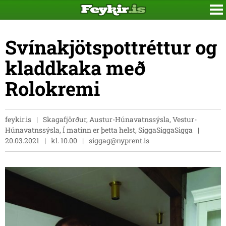
Svínakjötspottréttur og
kladdkaka með
Rolokremi
feykir.is
Skagafjörður, Austur-Húnavatnssýsla, Vestur-
Húnavatnssýsla, Í matinn er þetta helst, SiggaSiggaSigga
20.03.2021
kl. 10.00
siggag@nyprent.is