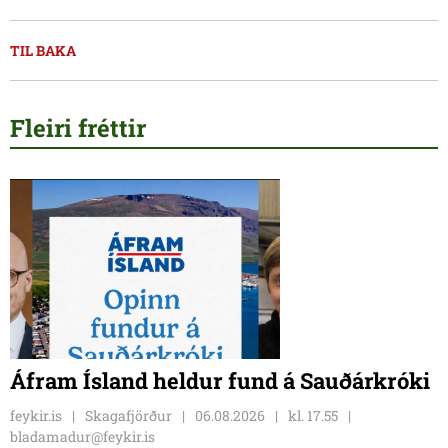
TIL BAKA
Fleiri fréttir
Áfram Ísland heldur fund á Sauðárkróki
feykir.is
Skagafjörður
06.08.2026
kl. 17.55
bladamadur@feykir.is