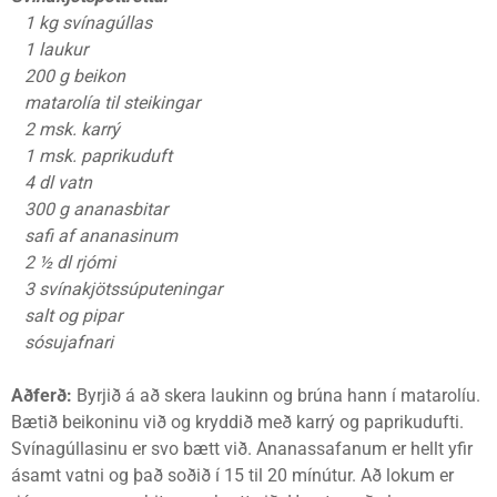
1 kg svínagúllas
1 laukur
200 g beikon
matarolía til steikingar
2 msk. karrý
1 msk. paprikuduft
4 dl vatn
300 g ananasbitar
safi af ananasinum
2 ½ dl rjómi
3 svínakjötssúputeningar
salt og pipar
sósujafnari
Aðferð:
Byrjið á að skera laukinn og brúna hann í matarolíu.
Bætið beikoninu við og kryddið með karrý og paprikudufti.
Svínagúllasinu er svo bætt við. Ananassafanum er hellt yfir
ásamt vatni og það soðið í 15 til 20 mínútur. Að lokum er