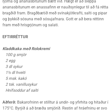
rjóma og ananasbitunum bætt við. Hægt er að sleppa
ananasbitunum en anassafinn er nauðsynlegur til að fá rétta
bragðið fram. Bragðbætið með svínakjötkrafti, salti og pipar
og þykkið sósuna með sósujafnara. Gott er að bera réttinn
fram með hrísgrjónum og salati.
EFTIRRÉTTUR
Kladdkaka með Rolokremi
100 g smjör
2 egg
3 dl sykur
1½ dl hveiti
5 msk. kakó
2 tsk. vanillusykur
Hnífsoddur af salti
Aðferð:
Bakarofninn er stilltur á undir- og yfirhita og hitaður í
175°C. Byrjið á að bræða smjörið. Restin af hráefninu er svo