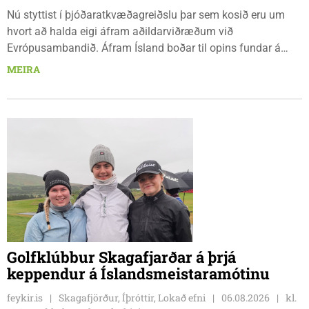
Nú styttist í þjóðaratkvæðagreiðslu þar sem kosið eru um
hvort að halda eigi áfram aðildarviðræðum við
Evrópusambandið. Áfram Ísland boðar til opins fundar á
Frímúrarasalnum Borgarmýri 1 á Sauðarkróki, laugardaginn
MEIRA
8. ágúst kl. 17:30. Fundurinn er öllum opinn en skráning er
nauðsynleg.
Golfklúbbur Skagafjarðar á þrjá
keppendur á Íslandsmeistaramótinu
feykir.is
Skagafjörður, Íþróttir, Lokað efni
06.08.2026
kl.