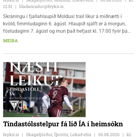
12.51
bladamadur@feykir.is
Skráningu í fjallahlaupið Molduxi trail líkur á miðnætti í
kvöld, fimmtudaginn 6. ágúst. Hlaupið sjálft er á morgun,
föstudaginn 7. ágúst og mun það hefjast kl. 17:00 fyrir þá
keppendur sem ætla sér 20 km em kl. 18:00 fyrir 12 km
MEIRA
hlauparana. Rásmarkið er fyrir aftan heimavist
fjölbrautaskólans en þar er líka komið í mark þannig
bæjarbúar og aðrir gestir eru hvött til þess að kíkja við og
styðja hlauparana áfram.
Tindastólsstelpur fá lið ÍA í heimsókn
feykir.is
Skagafjörður, Íþróttir, Lokað efni
06.08.2026
kl.