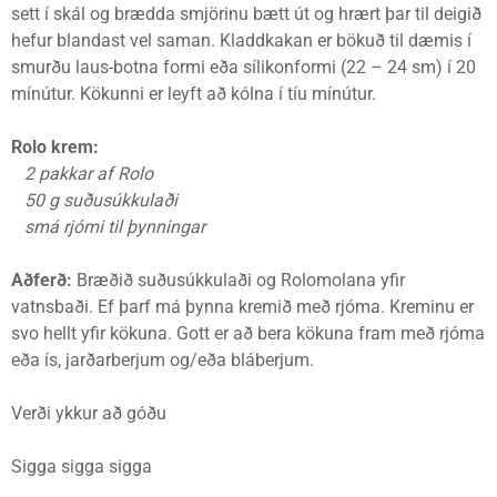
sett í skál og brædda smjörinu bætt út og hrært þar til deigið
hefur blandast vel saman. Kladdkakan er bökuð til dæmis í
smurðu laus-botna formi eða sílikonformi (22 – 24 sm) í 20
mínútur. Kökunni er leyft að kólna í tíu mínútur.
Rolo krem:
2 pakkar af Rolo
50 g suðusúkkulaði
smá rjómi til þynningar
Aðferð:
Bræðið suðusúkkulaði og Rolomolana yfir
vatnsbaði. Ef þarf má þynna kremið með rjóma. Kreminu er
svo hellt yfir kökuna. Gott er að bera kökuna fram með rjóma
eða ís, jarðarberjum og/eða bláberjum.
Verði ykkur að góðu
Sigga sigga sigga