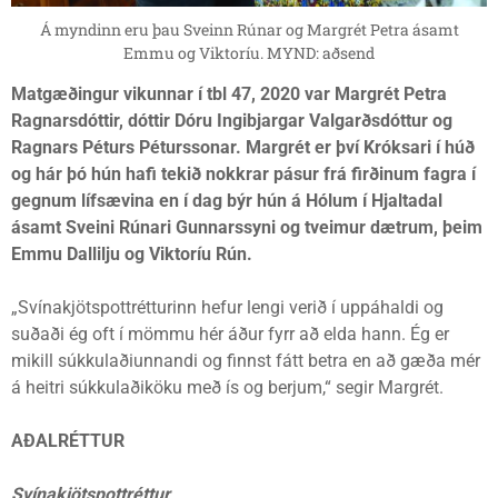
Á myndinn eru þau Sveinn Rúnar og Margrét Petra ásamt
Emmu og Viktoríu. MYND: aðsend
Matgæðingur vikunnar í tbl 47, 2020 var Margrét Petra
Ragnarsdóttir, dóttir Dóru Ingibjargar Valgarðsdóttur og
Ragnars Péturs Péturssonar. Margrét er því Króksari í húð
og hár þó hún hafi tekið nokkrar pásur frá firðinum fagra í
gegnum lífsævina en í dag býr hún á Hólum í Hjaltadal
ásamt Sveini Rúnari Gunnarssyni og tveimur dætrum, þeim
Emmu Dallilju og Viktoríu Rún.
„Svínakjötspottrétturinn hefur lengi verið í uppáhaldi og
suðaði ég oft í mömmu hér áður fyrr að elda hann. Ég er
mikill súkkulaðiunnandi og finnst fátt betra en að gæða mér
á heitri súkkulaðiköku með ís og berjum,“ segir Margrét.
AÐALRÉTTUR
Svínakjötspottréttur