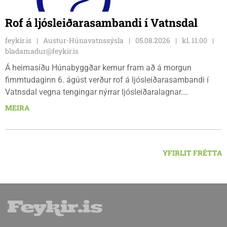
Rof á ljósleiðarasambandi í Vatnsdal
feykir.is
Austur-Húnavatnssýsla
05.08.2026
kl. 11.00
bladamadur@feykir.is
Á heimasíðu Húnabyggðar kemur fram að á morgun
fimmtudaginn 6. ágúst verður rof á ljósleiðarasambandi í
Vatnsdal vegna tengingar nýrrar ljósleiðaralagnar.
Ljósleiðarasambandið verður rofið á morgun fimmtudag
MEIRA
klukkan 9:00 í vestanverðum Vatnsdal.
YFIRLIT FRÉTTA