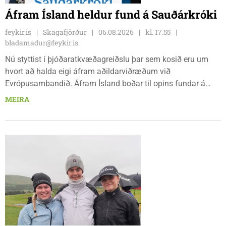
Áfram Ísland heldur fund á Sauðárkróki
feykir.is
Skagafjörður
06.08.2026
kl. 17.55
bladamadur@feykir.is
Nú styttist í þjóðaratkvæðagreiðslu þar sem kosið eru um
hvort að halda eigi áfram aðildarviðræðum við
Evrópusambandið. Áfram Ísland boðar til opins fundar á
Frímúrarasalnum Borgarmýri 1 á Sauðarkróki, laugardaginn
MEIRA
8. ágúst kl. 17:30. Fundurinn er öllum opinn en skráning er
nauðsynleg.