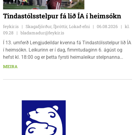
Tindastólsstelpur fá lið ÍA í heimsókn
feykir.is
Skagafjörður, Íþróttir, Lokað efni
06.08.2026
kl.
09.28
bladamadur@feykir.is
Í 13. umferð Lengjudeildar kvenna fá Tindastólsstelpur lið ÍA
í heimsókn. Leikurinn er í dag, fimmtudaginn 6. ágúst og
hefst kl. 18:00 og er þetta fyrsti heimaleikur stelpnanna
síðan 18. júlí. Spáin fyrir leikinn er fín, lítil háttar rigning og
MEIRA
tíu gráðu hiti, þannig að það er um að gera að klæða sig eftir
veðri og skella sér á völlinn.