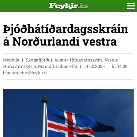
Þjóðhátíðardagsskráin
á Norðurlandi vestra
feykir.is
Skagafjörður, Austur-Húnavatnssýsla, Vestur-
Húnavatnssýsla, Mannlíf, Lokað efni
14.06.2025
kl. 14.00
bladamadur@feykir.is