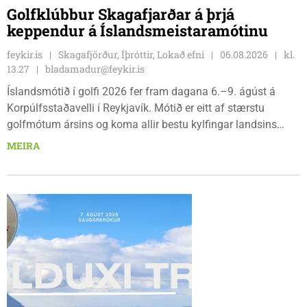
Golfklúbbur Skagafjarðar á þrjá
keppendur á Íslandsmeistaramótinu
feykir.is
Skagafjörður, Íþróttir, Lokað efni
06.08.2026
kl.
13.27
bladamadur@feykir.is
Íslandsmótið í golfi 2026 fer fram dagana 6.–9. ágúst á
Korpúlfsstaðavelli í Reykjavík. Mótið er eitt af stærstu
golfmótum ársins og koma allir bestu kylfingar landsins
saman til að sýna hæfileika sína. Golfklúbbur Skagafjarðar
MEIRA
sendir þrjár stelpur til leiks í ár: þær Önnu Karen Hjartardóttir,
Dagbjörtu Sísí Einarsdóttur, sem er nýkrýndur klúbbmeistari
GSS, og Unu Karen Guðmundsdóttur.