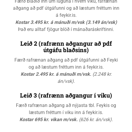
Færð blaðið inn um lúguna í hverri viku, rafrænan
aðgang að pdf útgáfunni og að læstum fréttum inn
á feykir.is.
Kostar 3.495 kr. á mánuði m/vsk (3.149 án/vsk)
Það eru alltaf fjögur blöð í mánaðaráskriftinni.
Leið 2 (rafrænn aðgangur að pdf
útgáfu blaðsins)
Færð rafrænan aðgang að pdf útgáfunni að Feyki
og að læstum fréttum inn á feykir.is.
Kostar 2.495 kr. á mánuði m/vsk.
(2.248 kr.
án/vsk).
Leið 3 (rafrænn aðgangur í viku)
Færð rafrænan aðgang að nýjasta tbl. Feykis og
læstum fréttum í viku inn á feykir.is.
Kostar 695 kr. vikan m/vsk.
(626 kr. án/vsk).