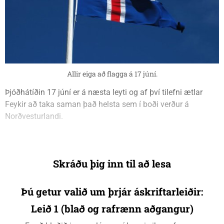
Allir eiga að flagga á 17 júní.
Þjóðhátíðin 17 júní er á næsta leyti og af því tilefni ætlar
Feykir að taka saman það helsta sem í boði verður á
Norðvesturlandi.
Skráðu þig inn til að lesa
Þú getur valið um þrjár áskriftarleiðir:
Leið 1 (blað og rafrænn aðgangur)