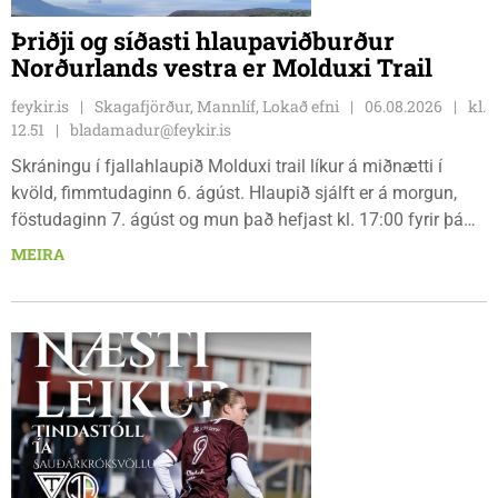
Þriðji og síðasti hlaupaviðburður
Norðurlands vestra er Molduxi Trail
feykir.is
Skagafjörður, Mannlíf, Lokað efni
06.08.2026
kl.
12.51
bladamadur@feykir.is
Skráningu í fjallahlaupið Molduxi trail líkur á miðnætti í
kvöld, fimmtudaginn 6. ágúst. Hlaupið sjálft er á morgun,
föstudaginn 7. ágúst og mun það hefjast kl. 17:00 fyrir þá
keppendur sem ætla sér 20 km em kl. 18:00 fyrir 12 km
MEIRA
hlauparana. Rásmarkið er fyrir aftan heimavist
fjölbrautaskólans en þar er líka komið í mark þannig
bæjarbúar og aðrir gestir eru hvött til þess að kíkja við og
styðja hlauparana áfram.