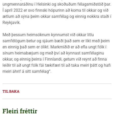
ungmennaráðinu í Helsinki og skoðuðum félagsmiðstöð þar.
Í apríl 2022 er svo finnski hópurinn að koma til okkar og við
ætlum að sýna þeim okkar samfélag og einnig nokkra staði í
Reykjavík.
Með þessum heimsóknum kynnumst við okkar litlu
samfélögum betur og sjáum bæði það sem er líkt með þeim
en einnig það sem er ólíkt. Markmiðið er að efla ungt fólk í
sínum heimabæjum og með því að kynnast samfélaginu
okkar, og einnig þeirra í Finnlandi, getum við reynt að finna
leiðir til að ungt fólk fái tækifæri til að taka meiri þátt og hafi
meiri áhrif á sitt samfélag“.
TIL BAKA
Fleiri fréttir