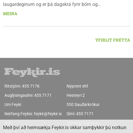
laugardeginum og er þá dagskrá fyrir börn og
fjölskyldur.Lydía Einarsdóttir svæðisstjóri æskulýðsmála og
MEIRA
Karl Lúðvíksson íþróttakennari sjá um dagskrána.
YFIRLIT FRÉTTA
Ritstjórn:
455 7176
Nýprent ehf
Auglýsingasími:
455 7171
Hesteyri 2
Um Feyki
550 Sauðárkrókur
Netfang Feykis:
feykir@feykir.is
Sími:
455 7171
RSS
Netfang Nýprents:
Með því að heimsækja Feykir.is okkar samþykkir þú notkun
nyprent@nyprent.is
Auglýsingar