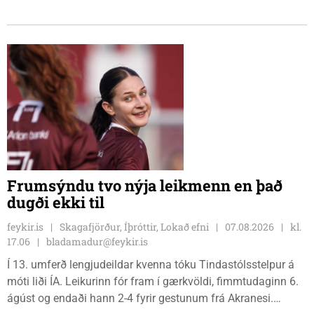
sætið. Tindastólsliðið frumsýndi jafnframt nýjan leikmann í
leiknum.
Frumsýndu tvo nýja leikmenn en það
dugði ekki til
feykir.is
Skagafjörður, Íþróttir, Lokað efni
07.08.2026
kl.
17.06
bladamadur@feykir.is
Í 13. umferð lengjudeildar kvenna tóku Tindastólsstelpur á
móti liði ÍA. Leikurinn fór fram í gærkvöldi, fimmtudaginn 6.
ágúst og endaði hann 2-4 fyrir gestunum frá Akranesi.