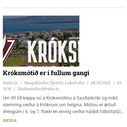
jarðvegsframkvæmdir vegna menningarhúss nú fyrir helgina
og sagði Magnús Barðdal sveitarstjóri það vera virkilega
ánægjulegt að sjá að loksins sé farið að vinna á svæðinu,
þegar Feykir spurði hann út í málið.
Króksmótið er í fullum gangi
feykir.is
Skagafjörður, Íþróttir, Lokað efni
08.08.2026
kl.
15.16
bladamadur@feykir.is
Um 90 lið keppa nú á Króksmótinu á Sauðárkróki og mikil
stemning verður á Króknum um helgina. Mótinu er ætlað
drengjum í 6. og 7. flokki en einnig verður haldið fótboltafjör
fyrir yngri systkini. Mótið hófst í gær, föstudaginn 7. ágúst
MEIRA
og því lýkur á morgun, sunnudaginn 9. ágúst.