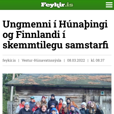
Ungmenni í Húnaþingi
og Finnlandi í
skemmtilegu samstarfi
feykir.is
Vestur-Húnavatnssýsla
08.03.2022
kl. 08.37