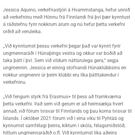
Jessica Aquino, verkefnastjóri á Hvammstanga, hefur unnið
að verkefninu með Hönnu frá Finnlandi frá því þær kynntust
á ráðstefnu fyrir nokkrum árum og nú hefur þetta verkefni
orðið að veruleika.
„Við kynntumst þessu verkefni þegar það var kynnt fyrir
ungmennaráði í Húnaþings vestra og okkur var boðið að
taka þátt í því. Sem við vildum náttúrulega gera,“ segja
ungmennin. Jessica er einnig stofnandi Húnaklúbbsins en
nokkur ungmenni úr þeim klúbbi eru líka þátttakendur í
verkefninu.
„Við fengum styrk frá Erasmus+ til þess að framkvæma
þetta verkefni. Það sem við gerum er að heimsækja hvert
annað, við förum tvisvar til Finnlands og þau koma tvisvar til
Íslands. Í október 2021 fórum við í eina viku til Pyhtää og
kynnumst samfélagi þeirra, kíktum í skóla, félagsmiðstöð,
hittum ungmennaráðið o.fl. Við kynntumst líka aðeins