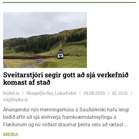
Sveitarstjóri segir gott að sjá verkefnið
komast af stað
feykir.is
Skagafjörður, Lokað efni
08.08.2026
kl. 19.01
oli@feykir.is
Áhangendur nýs menningarhúss á Sauðárkróki hafa lengi
beðið eftir að sjá einhverja framkvæmdahreyfingu á
Flæðunum og nú virðast draumar þeirra vera að rætast.
Þórður Hansen mætti með tæki og tól og hóf
MEIRA