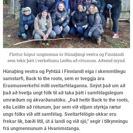
Flottur hópur ungmenna úr Húnaþingi vestra og Finnlandi
sem tekir þátt í verkefninu Leiðin að rótunum. Aðsend mynd.
Húnaþing vestra og Pyhtää í Finnlandi eiga í skemmtilegu
samstarfi, Back to the roots, sem er tveggja ára
Erasmusverkefni milli sveitarfélaganna. Snýst það um að
það að hvetja ungt fólk til að taka þátt í samfélagslegum
umræðum og ákvarðanatöku. „Það heitir Back to the roots,
eða Leiðin að rótunum, þar sem við viljum styrkja rætur
ungs fólks við sitt samfélag. Sveitarfélögin okkar eru
frekar lík, bæði lítil, út á landi og við sjó,“ segir í tilkynningu
frá ungmennunum á Hvammstanga.