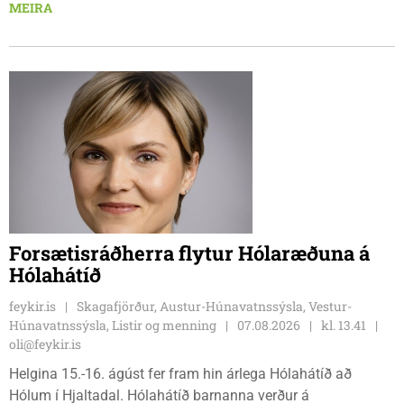
Tindastólsliðið frumsýndi tvo nýja leikmenn en þær dönsku
MEIRA
Cecilie Lillesoe Esbak Pedersen og Sandra Pedersen eru
tvíburar.
Forsætisráðherra flytur Hólaræðuna á
Hólahátíð
feykir.is
Skagafjörður, Austur-Húnavatnssýsla, Vestur-
Húnavatnssýsla, Listir og menning
07.08.2026
kl. 13.41
oli@feykir.is
Helgina 15.-16. ágúst fer fram hin árlega Hólahátíð að
Hólum í Hjaltadal. Hólahátíð barnanna verður á