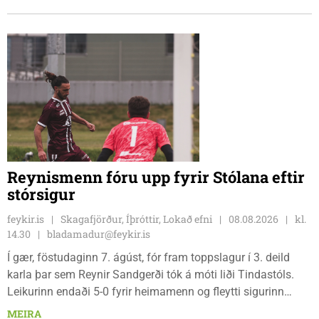
Reynismenn fóru upp fyrir Stólana eftir
stórsigur
feykir.is
Skagafjörður, Íþróttir, Lokað efni
08.08.2026
kl.
14.30
bladamadur@feykir.is
Í gær, föstudaginn 7. ágúst, fór fram toppslagur í 3. deild
karla þar sem Reynir Sandgerði tók á móti liði Tindastóls.
Leikurinn endaði 5-0 fyrir heimamenn og fleytti sigurinn
Reynismönnum á topp deildarinnar en Stólunum í annað
MEIRA