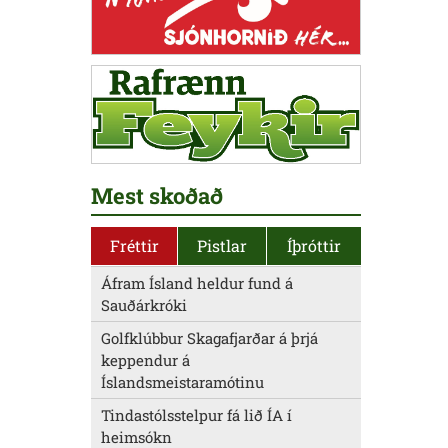
Mest skoðað
Fréttir
Pistlar
Íþróttir
Áfram Ísland heldur fund á
Sauðárkróki
Golfklúbbur Skagafjarðar á þrjá
keppendur á
Íslandsmeistaramótinu
Tindastólsstelpur fá lið ÍA í
heimsókn