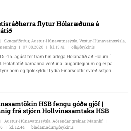
 eru tvíburar.
tisráðherra flytur Hólaræðuna á
átíð
Skagafjörður, Austur-Húnavatnssýsla, Vestur-Húnavatnssýsla,
g menning
07.08.2026
kl. 13.41
oli@feykir.is
15.-16. ágúst fer fram hin árlega Hólahátíð að Hólum í
l. Hólahátíð barnanna verður á laugardeginum og er þá
fyrir börn og fjölskyldur.Lydía Einarsdóttir svæðisstjóri
mála og Karl Lúðvíksson íþróttakennari sjá um dagskrána.
inasamtökin HSB fengu góða gjöf |
nnig frá stjórn Hollvinasamtaka HSB
Austur-Húnavatnssýsla, Aðsendar greinar, Mannlíf
26
kl. 12.44
bladamadur@feykir.is