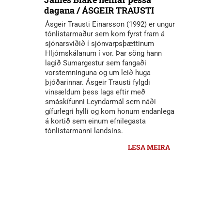
dagana / ÁSGEIR TRAUSTI
Ásgeir Trausti Einarsson (1992) er ungur
tónlistarmaður sem kom fyrst fram á
sjónarsviðið í sjónvarpsþættinum
Hljómskálanum í vor. Þar söng hann
lagið Sumargestur sem fangaði
vorstemninguna og um leið huga
þjóðarinnar. Ásgeir Trausti fylgdi
vinsældum þess lags eftir með
smáskífunni Leyndarmál sem náði
gífurlegri hylli og kom honum endanlega
á kortið sem einum efnilegasta
tónlistarmanni landsins.
LESA MEIRA