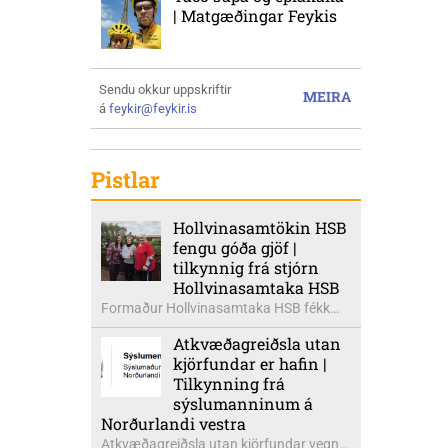
| Matgæðingar Feykis
Sendu okkur uppskriftir
MEIRA
á
feykir@feykir.is
Pistlar
Hollvinasamtökin HSB
fengu góða gjöf |
tilkynnig frá stjórn
Hollvinasamtaka HSB
Formaður Hollvinasamtaka HSB fékk
heldur betur góða heimsók þann 5.
Atkvæðagreiðsla utan
ágúst síðastliðinn. Þarna voru mættar
kjörfundar er hafin |
þær Ingibjörg á Auðólfsstöðum
Tilkynning frá
formaður Kvenfélags
sýslumanninum á
Bólstaðarhlíðarhrepps og Guðrún á
Norðurlandi vestra
Auðkúlu formaður Kvenfélags
Atkvæðagreiðsla utan kjörfundar vegna