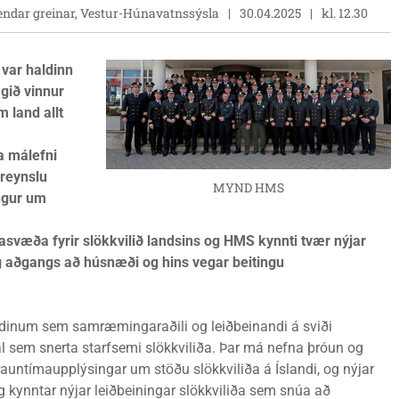
endar greinar, Vestur-Húnavatnssýsla
30.04.2025
kl. 12.30
 var haldinn
agið vinnur
 land allt
a málefni
 reynslu
MYND HMS
ingur um
væða fyrir slökkvilið landsins og HMS kynnti tvær nýjar
s og aðgangs að húsnæði og hins vegar beitingu
undinum sem samræmingaraðili og leiðbeinandi á sviði
l sem snerta starfsemi slökkviliða. Þar má nefna þróun og
rauntímaupplýsingar um stöðu slökkviliða á Íslandi, og nýjar
nig kynntar nýjar leiðbeiningar slökkviliða sem snúa að