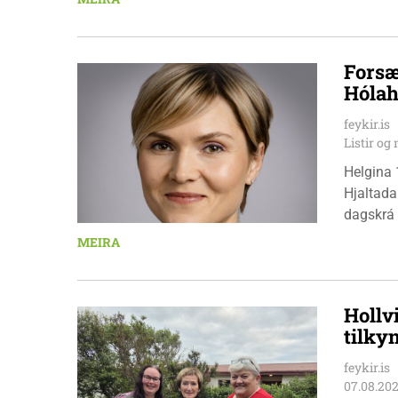
Pedersen
Forsæ
Hólah
feykir.is
Listir o
Helgina 
Hjaltada
dagskrá 
æskulýðs
MEIRA
Hollv
tilky
feykir.is
07.08.20