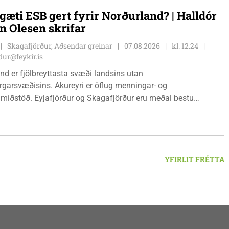
angabraut 5, Hvammstanga, mánudaga - fimmtudaga kl.
gæti ESB gert fyrir Norðurland? | Halldór
14:00 og föstudaga kl. 10:00 - 12:00. Skagaströnd,
n Olesen skrifar
sluhúsi að Túnbraut 1-3, Skagaströnd, mánudaga -
ga kl. 09:00 - 12:00 og 13:00 - 15:00, frá og með
Skagafjörður, Aðsendar greinar
07.08.2026
kl. 12.24
inum 17. ágúst 2026.
ur@feykir.is
nd er fjölbreyttasta svæði landsins utan
garsvæðisins. Akureyri er öflug menningar- og
miðstöð. Eyjafjörður og Skagafjörður eru meðal bestu
ðarsvæða landsins. Dalvík, Siglufjörður og Húsavík byggja á
vegi og ferðaþjónustu. Og víða á svæðinu er verið að þróa
efni og nýsköpun.
YFIRLIT FRÉTTA