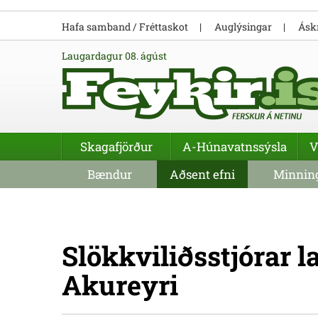
Hafa samband / Fréttaskot
Auglýsingar
Áskr
laugardagur 08. ágúst
Skagafjörður
A-Húnavatnssýsla
V
Bændur
Aðsent efni
Minning
Slökkviliðsstjórar 
Akureyri