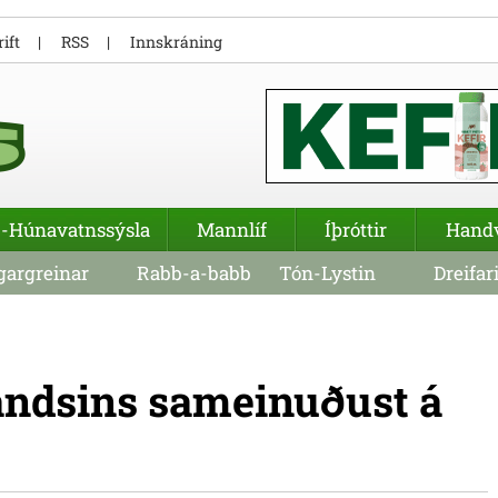
ift
RSS
Innskráning
-Húnavatnssýsla
Mannlíf
Íþróttir
Hand
argreinar
Rabb-a-babb
Tón-Lystin
Dreifar
landsins sameinuðust á