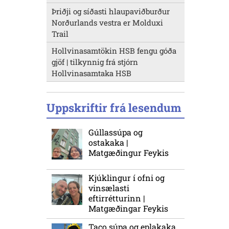
Þriðji og síðasti hlaupaviðburður
Norðurlands vestra er Molduxi
Trail
Hollvinasamtökin HSB fengu góða
gjöf | tilkynnig frá stjórn
Hollvinasamtaka HSB
Uppskriftir frá lesendum
Gúllassúpa og
ostakaka |
Matgæðingur Feykis
Kjúklingur í ofni og
vinsælasti
eftirrétturinn |
Matgæðingar Feykis
Taco súpa og eplakaka