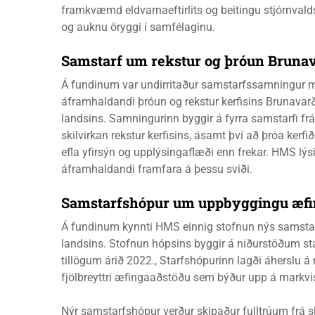
framkvæmd eldvarnaeftirlits og beitingu stjórnval
og auknu öryggi í samfélaginu.
Sam­starf um rekst­ur og þró­un Bruna­v
Á fundinum var undirritaður samstarfssamningur m
áframhaldandi þróun og rekstur kerfisins Brunavarðar
landsins. Samningurinn byggir á fyrra samstarfi 
skilvirkan rekstur kerfisins, ásamt því að þróa ke
efla yfirsýn og upplýsingaflæði enn frekar. HMS lýsi
áframhaldandi framfara á þessu sviði.
Sam­starfs­hóp­ur um upp­bygg­ingu æf­
Á fundinum kynnti HMS einnig stofnun nýs samsta
landsins. Stofnun hópsins byggir á niðurstöðum st
tillögum árið 2022., Starfshópurinn lagði áherslu á
fjölbreyttri æfingaaðstöðu sem býður upp á markvi
Nýr samstarfshópur verður skipaður fulltrúum fr