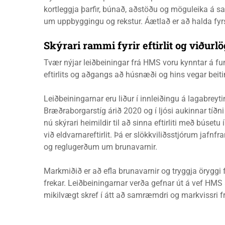
kortleggja þarfir, búnað, aðstöðu og möguleika á sa
um uppbyggingu og rekstur. Áætlað er að halda fyr
Skýr­ari rammi fyr­ir eft­ir­lit og við­ur­l
Tvær nýjar leiðbeiningar frá HMS voru kynntar á fu
eftirlits og aðgangs að húsnæði og hins vegar beiti
Leiðbeiningarnar eru liður í innleiðingu á lagabrey
Bræðraborgarstíg árið 2020 og í ljósi aukinnar tíð
nú skýrari heimildir til að sinna eftirliti með bús
við eldvarnareftirlit. Þá er slökkviliðsstjórum jafnf
og reglugerðum um brunavarnir.
Markmiðið er að efla brunavarnir og tryggja öryggi 
frekar. Leiðbeiningarnar verða gefnar út á vef HMS
mikilvægt skref í átt að samræmdri og markvissri f