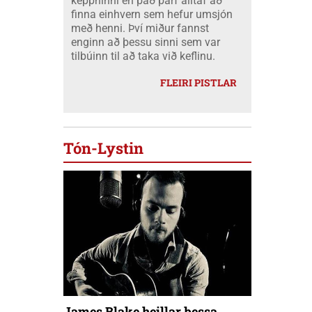
keppninni en það þarf alltaf að
finna einhvern sem hefur umsjón
með henni. Því miður fannst
enginn að þessu sinni sem var
tilbúinn til að taka við keflinu.
FLEIRI PISTLAR
Tón-Lystin
James Blake heillar þessa