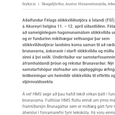
feykir.is
Skagafjörður, Austur-Húnavatnssýsla, Aðs
Aðalfundur Félags slökkviliðsstjóra á Íslandi (FSÍ)
á Akureyri helgina 11. – 12. apríl síðastliðinn. Fél
að sameiginlegum hagsmunamálum slökkviliða um
og er fundurinn mikilvægur vettvangur þar sem
slökkviliðsstjórar landsins koma saman til að ræð
brunavarna, áskoranir í starfi slökkviliða og miðla
sinni á því sviði. Undirritaður var samstarfssamn
áframhaldandi þróun og rekstur Brunavarðar. Nýr
samstarfshópur stofnaður um uppbyggingu æfingas
leiðbeiningar um heimildir slökkviliða til eftirlit
stjórnvaldssekta
Á vef HMS segir að þau hafið tekið virkan þátt í f
brunavarna. Fulltrúar HMS fluttu erindi um ýmis má
framtíðarsýn Brunagáttar sem er miðlæg gátt fyrir 
áherslur í forvarnarefni fyrir leikskóla. Þá voru ein