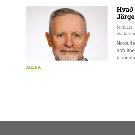
Hvammst
Hvað 
10:00 - 
Jörge
stjórnsý
fimmtuda
feykir.is
mánudeg
bladamad
Norðurla
höfuðbor
þjónustu
landbúna
MEIRA
sjávarút
orkuverk