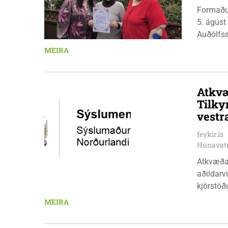
Formaðu
5. ágúst
Auðólfs
á Auðkú
MEIRA
Sigurlau
höggbylg
Atkvæ
Tilky
vestr
feykir.is
Húnavat
Atkvæða
aðildarviðræður v
kjörstöðu
aðalskri
MEIRA
15:00. S
daga, kl