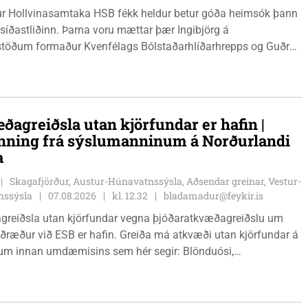
r Hollvinasamtaka HSB fékk heldur betur góða heimsók þann
 síðastliðinn. Þarna voru mættar þær Ingibjörg á
stöðum formaður Kvenfélags Bólstaðarhlíðarhrepps og Guðrún
lu formaður Kvenfélags Svínavatnshrepps. Afhentu þær
gu Þóru gjafabréf að upphæð kr: 737.800 upp í kaup á
jutæki í aðstöðu sjúkraþjálfara.
ðagreiðsla utan kjörfundar er hafin |
nning frá sýslumanninum á Norðurlandi
a
Skagafjörður, Austur-Húnavatnssýsla, Aðsendar greinar, Vestur-
nssýsla
07.08.2026
kl. 12.32
bladamadur@feykir.is
greiðsla utan kjörfundar vegna þjóðaratkvæðagreiðslu um
ið ESB er hafin. Greiða má atkvæði utan kjörfundar á
m innan umdæmisins sem hér segir: Blönduósi,
fstofu, Hnjúkabyggð 33, Blönduósi, virka daga, kl. 09:00 -
auðárkróki, sýsluskrifstofu, Suðurgötu 1, Sauðárkróki, virka
. 09:00 - 15:00. Hvammstanga, ráðhúsi Húnaþings vestra að