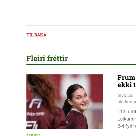
TIL BAKA
Fleiri fréttir
Frums
ekki t
feykir.is
bladamad
Í 13. um
Leikurin
2-4 fyri
leikmenn
MEIRA