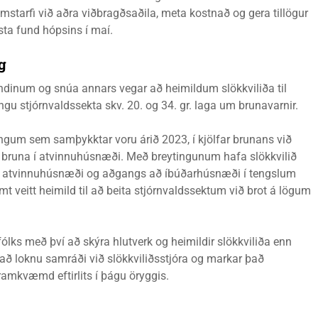
mstarfi við aðra viðbragðsaðila, meta kostnað og gera tillögur
sta fund hópsins í maí.
ög
ndinum og snúa annars vegar að heimildum slökkviliða til
ngu stjórnvaldssekta skv. 20. og 34. gr. laga um brunavarnir.
tingum sem samþykktar voru árið 2023, í kjölfar brunans við
ni bruna í atvinnuhúsnæði. Með breytingunum hafa slökkvilið
etu í atvinnuhúsnæði og aðgangs að íbúðarhúsnæði í tengslum
ramt veitt heimild til að beita stjórnvaldssektum við brot á lögum
fólks með því að skýra hlutverk og heimildir slökkviliða enn
 að loknu samráði við slökkviliðsstjóra og markar það
ramkvæmd eftirlits í þágu öryggis.