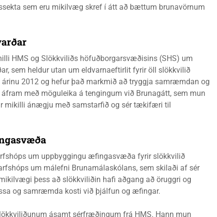
dssekta sem eru mikilvæg skref í átt að bættum brunavörnum
arð­ar
illi HMS og Slökkviliðs höfuðborgarsvæðisins (SHS) um
, sem heldur utan um eldvarnaeftirlit fyrir öll slökkvilið
frá árinu 2012 og hefur það markmið að tryggja samræmdan og
rfið áfram með möguleika á tengingum við Brunagátt, sem mun
r mikilli ánægju með samstarfið og sér tækifæri til
inga­svæða
rfshóps um uppbyggingu æfingasvæða fyrir slökkvilið
arfshóps um málefni Brunamálaskólans, sem skilaði af sér
 mikilvægi þess að slökkviliðin hafi aðgang að öruggri og
ssa og samræmda kosti við þjálfun og æfingar.
á slökkviliðunum ásamt sérfræðingum frá HMS. Hann mun