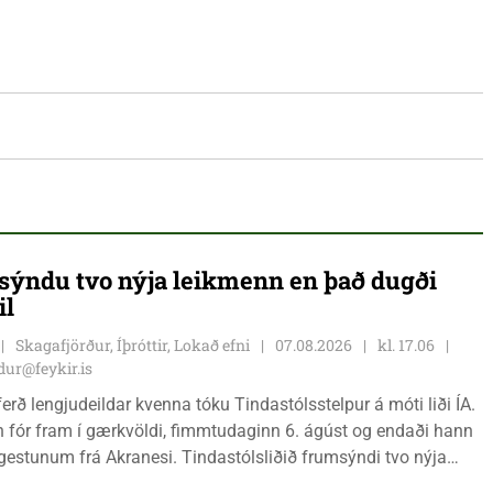
ýndu tvo nýja leikmenn en það dugði
il
Skagafjörður, Íþróttir, Lokað efni
07.08.2026
kl. 17.06
ur@feykir.is
ferð lengjudeildar kvenna tóku Tindastólsstelpur á móti liði ÍA.
n fór fram í gærkvöldi, fimmtudaginn 6. ágúst og endaði hann
r gestunum frá Akranesi. Tindastólsliðið frumsýndi tvo nýja
 en þær dönsku Cecilie Lillesoe Esbak Pedersen og Sandra