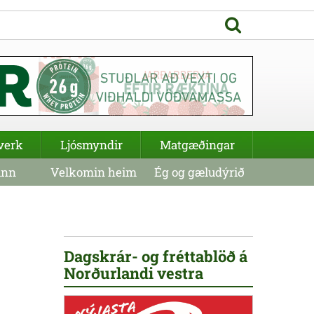
verk
Ljósmyndir
Matgæðingar
inn
Velkomin heim
Ég og gæludýrið
Dagskrár- og fréttablöð á
Norðurlandi vestra