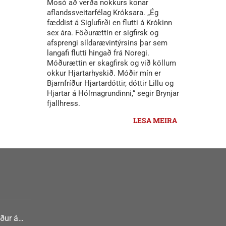
Mosó að verða nokkurs konar
aflandssveitarfélag Króksara. „Ég
fæddist á Siglufirði en flutti á Krókinn
sex ára. Föðurættin er sigfirsk og
afsprengi síldarævintýrsins þar sem
langafi flutti hingað frá Noregi.
Móðurættin er skagfirsk og við köllum
okkur Hjartarhyskið. Móðir mín er
Bjarnfríður Hjartardóttir, dóttir Lillu og
Hjartar á Hólmagrundinni,“ segir Brynjar
fjallhress.
LESA MEIRA
ður á