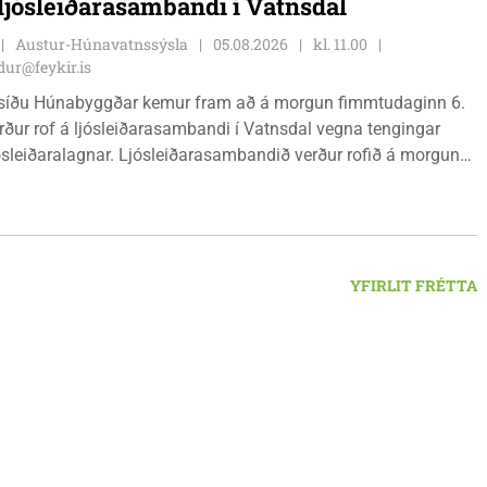
 ljósleiðarasambandi í Vatnsdal
Austur-Húnavatnssýsla
05.08.2026
kl. 11.00
ur@feykir.is
síðu Húnabyggðar kemur fram að á morgun fimmtudaginn 6.
rður rof á ljósleiðarasambandi í Vatnsdal vegna tengingar
jósleiðaralagnar. Ljósleiðarasambandið verður rofið á morgun
g klukkan 9:00 í vestanverðum Vatnsdal.
YFIRLIT FRÉTTA