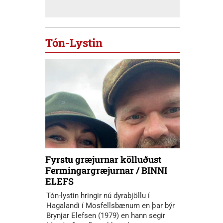
Tón-Lystin
Fyrstu græjurnar kölluðust
Fermingargræjurnar / BINNI
ELEFS
Tón-lystin hringir nú dyrabjöllu í
Hagalandi í Mosfellsbænum en þar býr
Brynjar Elefsen (1979) en hann segir