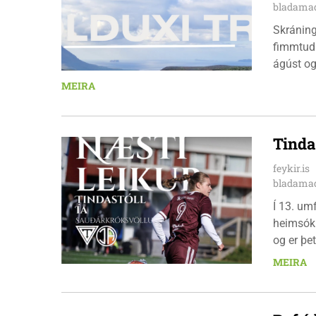
bladamad
Skráningu
fimmtuda
ágúst og
km em kl
MEIRA
heimavis
bæjarbúar
hlaupar
Tinda
feykir.is
bladamad
Í 13. um
heimsókn
og er þet
leikinn e
MEIRA
að gera a