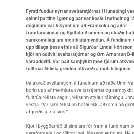
Fyrsti fundur nýrrar sveitarstjórnar í Húnaþingi ve
seinni partinn í gær og þar var kosið í nefndir og r
dögunum var tilkynnt um að Framsókn og aðrir
framfarasinnar og Sjálfstæðismenn og óháðir haf
samkomulagi um meirihlutamyndun. Á fundinum v
upp tillaga þess efnis að Sigurður Líndal Þórisson B
kjörinn oddviti sveitarstjórnar og Örn Arnarson D-l
varaoddviti. Var það samþykkt með fjórum atkvæ
fulltrúar N-lista greiddu atkvæði á móti tillögunni.
Þá ákvað sveitarstjórn á fundinum að ráða Unni Val
borin upp af meirhluta sveitarstjórnar og samþykkt
fulltrúa N-lista segir: „N-listinn styður ráðningu 
vestra. Þar sem N-listinn hafði ekki aðkomu að gerð
afgreiðslu málsins.“
Kjör í byggðarráð til eins árs fór fram á fundinum o
varaformaður og Viktor Ingi Jónsson er fulltrúi N-l