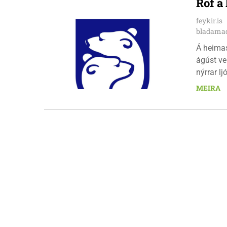
Rof á
feykir.is
bladamad
Á heima
ágúst ve
nýrrar l
fimmtuda
MEIRA