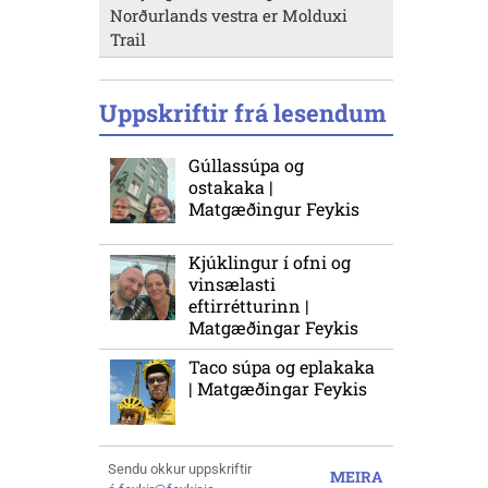
Norðurlands vestra er Molduxi
Trail
Uppskriftir frá lesendum
Gúllassúpa og
ostakaka |
Matgæðingur Feykis
Kjúklingur í ofni og
vinsælasti
eftirrétturinn |
Matgæðingar Feykis
Taco súpa og eplakaka
| Matgæðingar Feykis
Sendu okkur uppskriftir
MEIRA