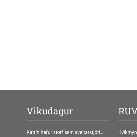
Vikudagur
RU
Katrín hefur störf sem sveitarstjóri
Kvikmyn