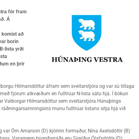
stra fór fram
áð. Á
i komist að
ar borin
-lista yrði
ista
ðum en þrír
borgu Hilmarsdóttur áfram sem sveitarstjóra og var sú tillaga
 með fjórum atkvæðum en fulltrúar N-lista sátu hjá. Í bókun
Unnar Valborgar Hilmarsdóttur sem sveitarstjóra Húnaþings
 ráðningarsamningsins munu fulltrúar listans sitja hjá við
g var Örn Arnarson (D) kjörinn formaður, Nína Axelsdóttir (B)
istans. Varamenn byggðarráðs eru Sigríður Ólafsdóttir (D),