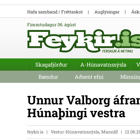
Hafa samband / Fréttaskot
Auglýsingar
Áskr
fimmtudagur 06. ágúst
Skagafjörður
A-Húnavatnssýsla
V
Bændur
Aðsent efni
Minning
Unnur Valborg áfram
Húnaþingi vestra
feykir.is
Vestur-Húnavatnssýsla, Mannlíf
12.06.