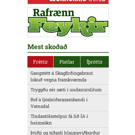
Mest skoðað
Fréttir
Pistlar
Íþróttir
Gangstétt á Skagfirðingabraut
lokuð vegna framkvæmda
Tryggðu sér sæti í undanúrslitum
Rof á ljósleiðarasambandi í
Vatnsdal
Tindastólsstelpur fá lið ÍA í
heimsókn
Þriðji og síðasti hlaupaviðburður