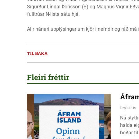
Sigurður Líndal Þórisson (B) og Magnús Vignir Eð
fulltrúar N-lista sátu hjá.
Allr nánari upplýsingar um kjör í nefndir og ráð má 
TIL BAKA
Fleiri fréttir
Áfram
feykir.is
Nú stytt
halda ei
boðar ti