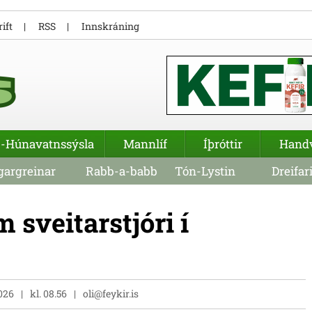
ift
RSS
Innskráning
-Húnavatnssýsla
Mannlíf
Íþróttir
Hand
argreinar
Rabb-a-babb
Tón-Lystin
Dreifar
 sveitarstjóri í
2026
kl. 08.56
oli@feykir.is