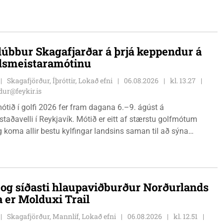
ginn 8. ágúst kl. 17:30. Fundurinn er öllum opinn en skráning
ynleg.
lúbbur Skagafjarðar á þrjá keppendur á
dsmeistaramótinu
Skagafjörður, Íþróttir, Lokað efni
06.08.2026
kl. 13.27
ur@feykir.is
ótið í golfi 2026 fer fram dagana 6.–9. ágúst á
staðavelli í Reykjavík. Mótið er eitt af stærstu golfmótum
g koma allir bestu kylfingar landsins saman til að sýna
 sína. Golfklúbbur Skagafjarðar sendir þrjár stelpur til leiks í
Önnu Karen Hjartardóttir, Dagbjörtu Sísí Einarsdóttur, sem er
r klúbbmeistari GSS, og Unu Karen Guðmundsdóttur.
i og síðasti hlaupaviðburður Norðurlands
a er Molduxi Trail
Skagafjörður, Mannlíf, Lokað efni
06.08.2026
kl. 12.51