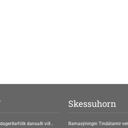
V
Skessuhorn
dagerðarfólk dansaði við
Barnasýningin Tindátarnir ver