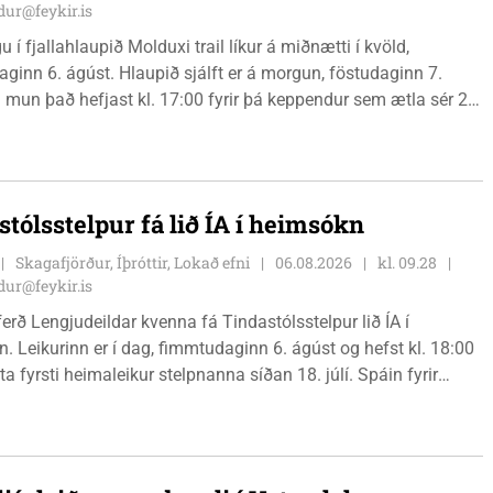
ur@feykir.is
 í fjallahlaupið Molduxi trail líkur á miðnætti í kvöld,
ginn 6. ágúst. Hlaupið sjálft er á morgun, föstudaginn 7.
 mun það hefjast kl. 17:00 fyrir þá keppendur sem ætla sér 20
. 18:00 fyrir 12 km hlauparana. Rásmarkið er fyrir aftan
t fjölbrautaskólans en þar er líka komið í mark þannig
 og aðrir gestir eru hvött til þess að kíkja við og styðja
ana áfram.
stólsstelpur fá lið ÍA í heimsókn
Skagafjörður, Íþróttir, Lokað efni
06.08.2026
kl. 09.28
ur@feykir.is
ferð Lengjudeildar kvenna fá Tindastólsstelpur lið ÍA í
. Leikurinn er í dag, fimmtudaginn 6. ágúst og hefst kl. 18:00
ta fyrsti heimaleikur stelpnanna síðan 18. júlí. Spáin fyrir
r fín, lítil háttar rigning og tíu gráðu hiti, þannig að það er um
ð klæða sig eftir veðri og skella sér á völlinn.