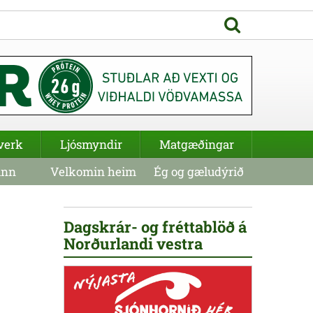
verk
Ljósmyndir
Matgæðingar
inn
Velkomin heim
Ég og gæludýrið
Dagskrár- og fréttablöð á
Norðurlandi vestra