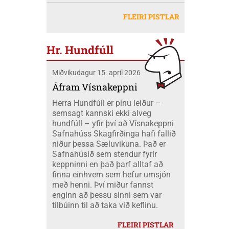
Akureyri, dagana 20-26 júlí. Eilífsbúar
Jóhannesdóttur Mobeck og Kari Elise
að freista okkar með okkar eigin
létu sig ekki vanta þangað og fóru átta
Mobeck kl. 15:00. Auk þess verður boðið
FLEIRI PISTLAR
peningum. Væri ekki nær að nota þá
skátar úr okkar félagi á mótið ásamt
upp á þátttökugjörninginn
fjármuni hér innanlands?
tveimur farastjórum þeim Hildi og Emil.
JÖKLAMJÓLK; krydd í straumi eftir
Við áttum einnig fólk í fjölskyldubúðum,
Borghildi Óskarsdóttur, Ósk
Hr. Hundfúll
fengum aukahendur til að aðstoða í
Vilhjálmsdóttur og Huldu Ragnhildi
"matartjaldinu" og síðan komu margir úr
Hjálmarsdóttur, kl.16:00.
Miðvikudagur 15. apríl 2026
félaginu okkar í heimsókn til okkar á
opna deginum. Landsmót skáta er
Áfram Vísnakeppni
stærsti viðburður skátahreyfingarinnar
Herra Hundfúll er pínu leiður –
og voru að þessu sinni um 1100
semsagt kannski ekki alveg
þátttakendur frá fjöldamörgum þjóðum
hundfúll – yfir því að Vísnakeppni
en flestir af erlendu skátunum komu frá
Safnahúss Skagfirðinga hafi fallið
Kanada eða um 400 skátar.
niður þessa Sæluvikuna. Það er
Safnahúsið sem stendur fyrir
keppninni en það þarf alltaf að
finna einhvern sem hefur umsjón
með henni. Því miður fannst
enginn að þessu sinni sem var
tilbúinn til að taka við keflinu.
FLEIRI PISTLAR