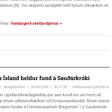
valdsson (N). Var skipanin samþykkt með fjórum atkvæðum en
finna í
fundargerð sveitarstjórnar >
 Ísland heldur fund á Sauðárkróki
Skagafjörður
06.08.2026
kl. 17.55
bladamadur@feykir.is
ist í þjóðaratkvæðagreiðslu þar sem kosið eru um hvort að
gi áfram aðildarviðræðum við Evrópusambandið. Áfram Ísland
l opins fundar á Frímúrarasalnum Borgarmýri 1 á Sauðarkróki,