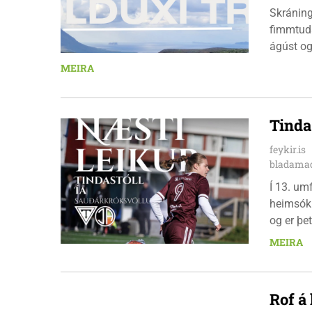
Skráningu
fimmtuda
ágúst og
km em kl
MEIRA
heimavis
bæjarbúar
hlaupar
Tinda
feykir.is
bladamad
Í 13. um
heimsókn
og er þet
leikinn e
MEIRA
að gera a
Rof á