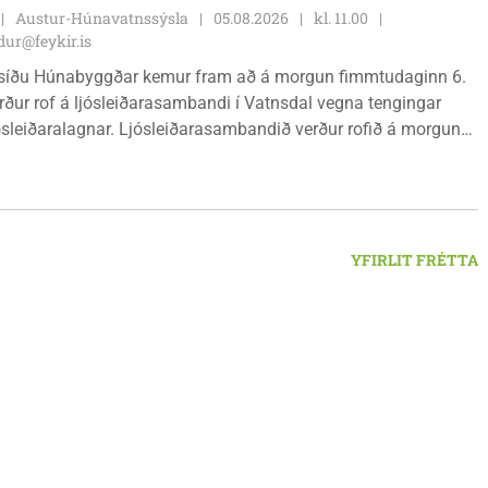
Austur-Húnavatnssýsla
05.08.2026
kl. 11.00
ur@feykir.is
síðu Húnabyggðar kemur fram að á morgun fimmtudaginn 6.
rður rof á ljósleiðarasambandi í Vatnsdal vegna tengingar
jósleiðaralagnar. Ljósleiðarasambandið verður rofið á morgun
g klukkan 9:00 í vestanverðum Vatnsdal.
YFIRLIT FRÉTTA