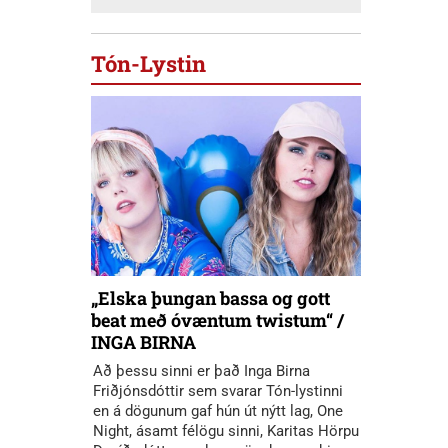
Tón-Lystin
„Elska þungan bassa og gott
beat með óvæntum twistum“ /
INGA BIRNA
Að þessu sinni er það Inga Birna
Friðjónsdóttir sem svarar Tón-lystinni
en á dögunum gaf hún út nýtt lag, One
Night, ásamt félögu sinni, Karitas Hörpu