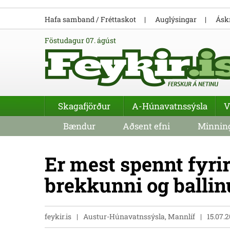
Hafa samband / Fréttaskot
Auglýsingar
Áskr
föstudagur 07. ágúst
Skagafjörður
A-Húnavatnssýsla
V
Bændur
Aðsent efni
Minning
Er mest spennt fyrir
brekkunni og ballin
feykir.is
Austur-Húnavatnssýsla, Mannlíf
15.07.