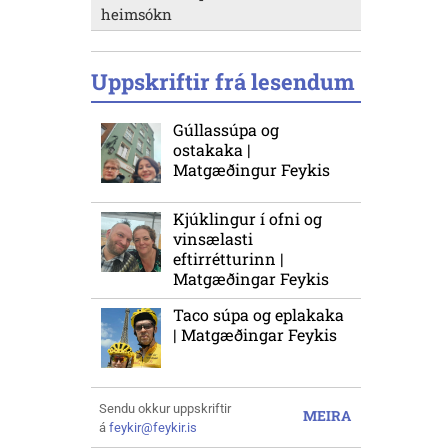
heimsókn
Uppskriftir frá lesendum
Gúllassúpa og
ostakaka |
Matgæðingur Feykis
Kjúklingur í ofni og
vinsælasti
eftirrétturinn |
Matgæðingar Feykis
Taco súpa og eplakaka
| Matgæðingar Feykis
Sendu okkur uppskriftir
MEIRA
á
feykir@feykir.is