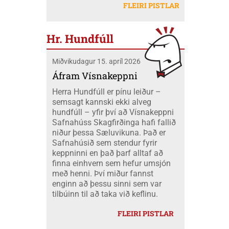
létu sig ekki vanta þangað og fóru átta
Mobeck kl. 15:00. Auk þess verður boðið
FLEIRI PISTLAR
peningum. Væri ekki nær að nota þá
skátar úr okkar félagi á mótið ásamt
upp á þátttökugjörninginn
fjármuni hér innanlands?
tveimur farastjórum þeim Hildi og Emil.
JÖKLAMJÓLK; krydd í straumi eftir
Við áttum einnig fólk í fjölskyldubúðum,
Borghildi Óskarsdóttur, Ósk
Hr. Hundfúll
fengum aukahendur til að aðstoða í
Vilhjálmsdóttur og Huldu Ragnhildi
"matartjaldinu" og síðan komu margir úr
Hjálmarsdóttur, kl.16:00.
Miðvikudagur 15. apríl 2026
félaginu okkar í heimsókn til okkar á
opna deginum. Landsmót skáta er
Áfram Vísnakeppni
stærsti viðburður skátahreyfingarinnar
Herra Hundfúll er pínu leiður –
og voru að þessu sinni um 1100
semsagt kannski ekki alveg
þátttakendur frá fjöldamörgum þjóðum
hundfúll – yfir því að Vísnakeppni
en flestir af erlendu skátunum komu frá
Safnahúss Skagfirðinga hafi fallið
Kanada eða um 400 skátar.
niður þessa Sæluvikuna. Það er
Safnahúsið sem stendur fyrir
keppninni en það þarf alltaf að
finna einhvern sem hefur umsjón
með henni. Því miður fannst
enginn að þessu sinni sem var
tilbúinn til að taka við keflinu.
FLEIRI PISTLAR