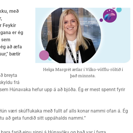
ekku, með
,
r Feykir
agana er ég
r sem
r ég að æfa
ur,“ bætir
Helga Margrét ætlar í Vilko-vöfflu-röltið í
ð breyta
það minnsta.
skyldu frá
s sem Húnavaka hefur upp á að bjóða. Ég er mest spennt fyrir
ún væri skúffukaka með fullt af alls konar nammi ofan á. Ég
ttu að geta fundið sitt uppáhalds nammi.“
bara farið einu sinni á Húnavöku og það var í fyrra.