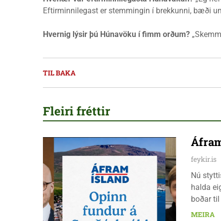
Eftirminnilegast er stemmingin í brekkunni, bæði um
Hvernig lýsir þú Húnavöku í fimm orðum?
„Skemmti
TIL BAKA
Fleiri fréttir
Áfram
feykir.is
Nú stytt
halda ei
boðar ti
laugarda
MEIRA