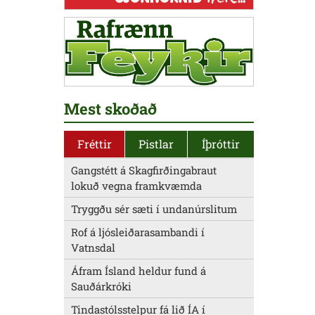
Mest skoðað
Fréttir
Pistlar
Íþróttir
Gangstétt á Skagfirðingabraut
lokuð vegna framkvæmda
Tryggðu sér sæti í undanúrslitum
Rof á ljósleiðarasambandi í
Vatnsdal
Áfram Ísland heldur fund á
Sauðárkróki
Tindastólsstelpur fá lið ÍA í