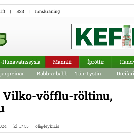
ift
RSS
Innskráning
-Húnavatnssýsla
Mannlíf
Íþróttir
Hand
argreinar
Rabb-a-babb
Tón-Lystin
Dreifar
 Vilko-vöfflu-röltinu,
u
2024
kl. 17.55
oli@feykir.is