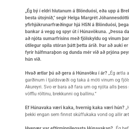
„Ég bý í eldri hlutanum á Blönduósi, eða upp á Br
besta útsýnið,“ segir Helga Margrét Jóhannesdóttir
yfirhjúkrunarfræðingur hjá HSN á Blönduósi, þega
bankar á vegg og spyr út í Húnavökuna. „Þessa d
að njóta sumarfrísins með fjölskyldu og vinum þa
útilegur spila stóran þátt þetta árið. Þar að auki e
fyrir hálfmaraþon og dunda mér við að prjóna peys
hún við.
Hvað ætlar þú að gera á Húnavöku í ár?
„Ég ætla a
garðinum í tjaldsvæði og taka á móti vinum og fjöl
Akureyri. Svo er bara að fara um og njóta alls þes
vöfflu röltinu, brekkunni og ballinu.“
Ef Húnavaka væri kaka, hvernig kaka væri hún?
„H
þekki engan sem finnst skúffukaka vond og allir æ
Hvenær var eftirminnilegasta Húnavakan?
„Ég hef 