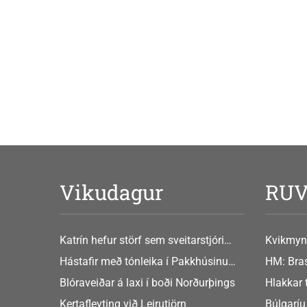
Vikudagur
RU
Katrín hefur störf sem sveitarstjóri
Kvikmyn
Þingeyjarsveitar
GusGus
Hástafir með tónleika í Pakkhúsinu
HM: Bras
Hafnarstræti 19
Blóraveiðar á laxi í boði Norðurþings
Hlakkar 
Europe
Kertafleyting við Leirutjörn
Búlgaríu