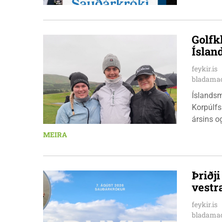
er nauðs
Golfk
Íslan
feykir.is
bladamad
Íslandsm
Korpúlfs
ársins o
hæfileika
MEIRA
ár: þær 
nýkrýndu
Þriðj
vestr
feykir.is
bladamad