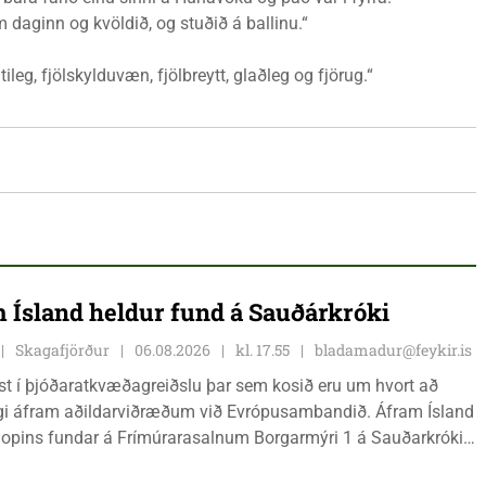
 daginn og kvöldið, og stuðið á ballinu.“
leg, fjölskylduvæn, fjölbreytt, glaðleg og fjörug.“
 Ísland heldur fund á Sauðárkróki
Skagafjörður
06.08.2026
kl. 17.55
bladamadur@feykir.is
ist í þjóðaratkvæðagreiðslu þar sem kosið eru um hvort að
gi áfram aðildarviðræðum við Evrópusambandið. Áfram Ísland
l opins fundar á Frímúrarasalnum Borgarmýri 1 á Sauðarkróki,
ginn 8. ágúst kl. 17:30. Fundurinn er öllum opinn en skráning