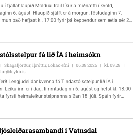
 í fjallahlaupið Molduxi trail líkur á miðnætti í kvöld,
ginn 6. ágúst. Hlaupið sjálft er á morgun, föstudaginn 7.
 mun það hefjast kl. 17:00 fyrir þá keppendur sem ætla sér 20
. 18:00 fyrir 12 km hlauparana. Rásmarkið er fyrir aftan
t fjölbrautaskólans en þar er líka komið í mark þannig
 og aðrir gestir eru hvött til þess að kíkja við og styðja
ana áfram.
stólsstelpur fá lið ÍA í heimsókn
Skagafjörður, Íþróttir, Lokað efni
06.08.2026
kl. 09.28
ur@feykir.is
ferð Lengjudeildar kvenna fá Tindastólsstelpur lið ÍA í
. Leikurinn er í dag, fimmtudaginn 6. ágúst og hefst kl. 18:00
ta fyrsti heimaleikur stelpnanna síðan 18. júlí. Spáin fyrir
r fín, lítil háttar rigning og tíu gráðu hiti, þannig að það er um
ð klæða sig eftir veðri og skella sér á völlinn.
 ljósleiðarasambandi í Vatnsdal