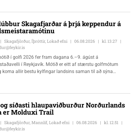
ynleg.
lúbbur Skagafjarðar á þrjá keppendur á
dsmeistaramótinu
Skagafjörður, Íþróttir, Lokað efni
06.08.2026
kl. 13.27
ur@feykir.is
ótið í golfi 2026 fer fram dagana 6.–9. ágúst á
staðavelli í Reykjavík. Mótið er eitt af stærstu golfmótum
g koma allir bestu kylfingar landsins saman til að sýna
 sína. Golfklúbbur Skagafjarðar sendir þrjár stelpur til leiks í
Önnu Karen Hjartardóttir, Dagbjörtu Sísí Einarsdóttur, sem er
r klúbbmeistari GSS, og Unu Karen Guðmundsdóttur.
i og síðasti hlaupaviðburður Norðurlands
a er Molduxi Trail
Skagafjörður, Mannlíf, Lokað efni
06.08.2026
kl. 12.51
ur@feykir.is