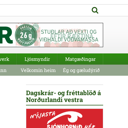
verk
Ljósmyndir
Matgæðingar
inn
Velkomin heim
Ég og gæludýrið
Dagskrár- og fréttablöð á
Norðurlandi vestra