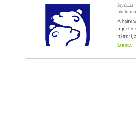
feykir.is
bladamad
Á heima
ágúst ve
nýrrar l
fimmtuda
MEIRA