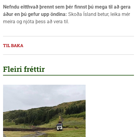
Nefndu eitthvað þrennt sem þér finnst þú mega til að gera
áður en þú gefur upp öndina:
Skoða Ísland betur, leika mér
meira og njóta þess að vera til.
TIL BAKA
Fleiri fréttir