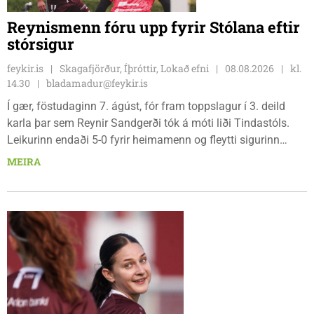
Reynismenn fóru upp fyrir Stólana eftir
stórsigur
feykir.is
Skagafjörður, Íþróttir, Lokað efni
08.08.2026
kl.
14.30
bladamadur@feykir.is
Í gær, föstudaginn 7. ágúst, fór fram toppslagur í 3. deild
karla þar sem Reynir Sandgerði tók á móti liði Tindastóls.
Leikurinn endaði 5-0 fyrir heimamenn og fleytti sigurinn
Reynismönnum á topp deildarinnar en Stólunum í annað
MEIRA
sætið. Tindastólsliðið frumsýndi jafnframt nýjan leikmann í
leiknum.