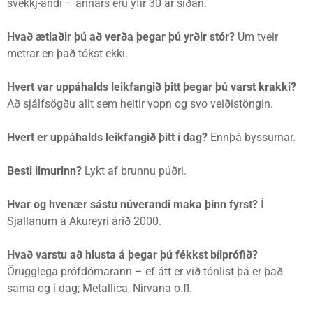
svekkj-andi – annars eru yfir 30 ár síðan.
Hvað ætlaðir þú að verða þegar þú yrðir stór?
Um tveir
metrar en það tókst ekki.
Hvert var uppáhalds leikfangið þitt þegar þú varst krakki?
Að sjálfsögðu allt sem heitir vopn og svo veiðistöngin.
Hvert er uppáhalds leikfangið þitt í dag?
Ennþá byssurnar.
Besti ilmurinn?
Lykt af brunnu púðri.
Hvar og hvenær sástu núverandi maka þinn fyrst?
Í
Sjallanum á Akureyri árið 2000.
Hvað varstu að hlusta á þegar þú fékkst bílprófið?
Örugglega prófdómarann – ef átt er við tónlist þá er það
sama og í dag; Metallica, Nirvana o.fl.