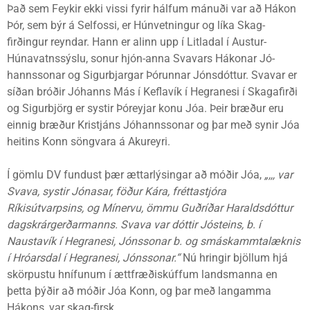
Það sem Feykir ekki vissi fyrir hálfum mánuði var að Hákon
Þór, sem býr á Selfossi, er Húnvetningur og líka Skag-
firðingur reyndar. Hann er alinn upp í Litladal í Austur-
Húnavatnssýslu, sonur hjón-anna Svavars Hákonar Jó-
hannssonar og Sigurbjargar Þórunnar Jónsdóttur. Svavar er
síðan bróðir Jóhanns Más í Keflavík í Hegranesi í Skagafirði
og Sigurbjörg er systir Þóreyjar konu Jóa. Þeir bræður eru
einnig bræður Kristjáns Jóhannssonar og þar með synir Jóa
heitins Konn söngvara á Akureyri.
Í gömlu DV fundust þær ættarlýsingar að móðir Jóa,
„,,, var
Svava, systir Jónasar, föður Kára, fréttastjóra
Ríkisútvarpsins, og Mínervu, ömmu Guðríðar Haraldsdóttur
dagskrárgerðarmanns. Svava var dóttir Jósteins, b. í
Naustavík í Hegranesi, Jónssonar b. og smáskammtalæknis
í Hróarsdal í Hegranesi, Jónssonar.“
Nú hringir bjöllum hjá
skörpustu hnífunum í ættfræðiskúffum landsmanna en
þetta þýðir að móðir Jóa Konn, og þar með langamma
Hákons, var skag-firsk.