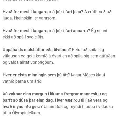
Hvað fer mest í taugarnar á þér í fari þínu?
Á erfitt með að
ljúga. Hreinskilni er varasöm.
Hvað fer mest í taugarnar á þér í fari annarra?
Ég nenni
ekki að spá í svoleiðis.
Uppáhalds málsháttur eða tilvitnun?
Betra að spila sig
vitlausan og geta komið á óvart en að spila sig sem gáfaðan
og valda alltaf vonbrigðum.
Hver er elsta minningin sem þú átt?
Þegar Móses klauf
vatnið þarna um árið.
Þú vaknar einn morgun í líkama frægrar manneskju og
þarft að dúsa þar einn dag. Hver værirðu til í að vera og
hvað myndirðu gera?
Usain Bolt og myndi hlaupa í vitlausa
átt á Ólympíuleikum.