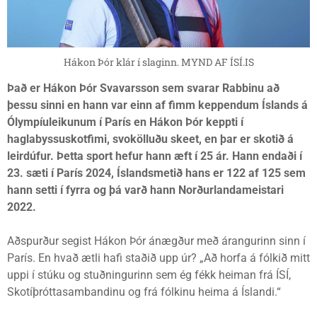
Hákon Þór klár í slaginn. MYND AF ÍSÍ.IS
Það er Hákon Þór Svavarsson sem svarar Rabbinu að
þessu sinni en hann var einn af fimm keppendum Íslands á
Ólympíuleikunum í París en Hákon Þór keppti í
haglabyssuskotfimi, svokölluðu skeet, en þar er skotið á
leirdúfur. Þetta sport hefur hann æft í 25 ár. Hann endaði í
23. sæti í París 2024, Íslandsmetið hans er 122 af 125 sem
hann setti í fyrra og þá varð hann Norðurlandameistari
2022.
Aðspurður segist Hákon Þór ánægður með árangurinn sinn í
París. En hvað ætli hafi staðið upp úr? „Að horfa á fólkið mitt
uppi í stúku og stuðningurinn sem ég fékk heiman frá ÍSÍ,
Skotíþróttasambandinu og frá fólkinu heima á Íslandi.“