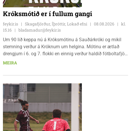
Króksmótið er í fullum gangi
feykir.is
Skagafjörður, Íþróttir, Lokað efni
08.08.2026
kl.
15.16
bladamadur@feykir.is
Um 90 lið keppa nú á Króksmótinu á Sauðárkróki og mikil
stemning verður á Króknum um helgina. Mótinu er ætlað
drengjum í 6. og 7. flokki en einnig verður haldið fótboltafjör
fyrir yngri systkini. Mótið hófst í gær, föstudaginn 7. ágúst
MEIRA
og því lýkur á morgun, sunnudaginn 9. ágúst.