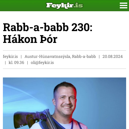
Rabb-a-babb 230:
Hákon Þór
feykir.is
Austur-Húnavatnssýsla, Rabb-a-babb
20.08.2024
kl. 09.36
oli@feykir.is