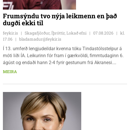
Frumsýndu tvo nýja leikmenn en það
dugði ekki til
feykir.is
Skagafjörður, Íþróttir, Lokað efni
07.08.2026
kl.
17.06
bladamadur@feykir.is
Í 13. umferð lengjudeildar kvenna tóku Tindastólsstelpur á
móti liði ÍA. Leikurinn fór fram í gærkvöldi, fimmtudaginn 6.
ágúst og endaði hann 2-4 fyrir gestunum frá Akranesi.
Tindastólsliðið frumsýndi tvo nýja leikmenn en þær dönsku
MEIRA
Cecilie Lillesoe Esbak Pedersen og Sandra Pedersen eru
tvíburar.