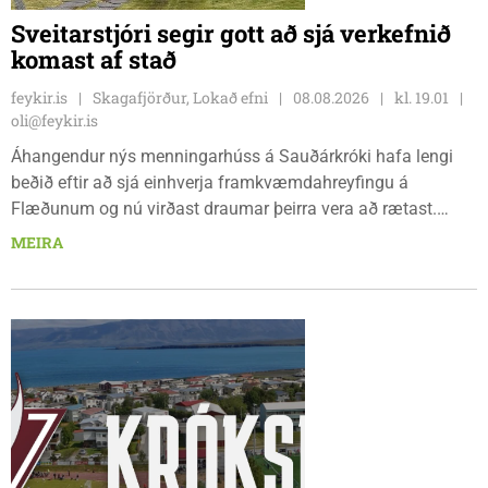
Sveitarstjóri segir gott að sjá verkefnið
komast af stað
feykir.is
Skagafjörður, Lokað efni
08.08.2026
kl. 19.01
oli@feykir.is
Áhangendur nýs menningarhúss á Sauðárkróki hafa lengi
beðið eftir að sjá einhverja framkvæmdahreyfingu á
Flæðunum og nú virðast draumar þeirra vera að rætast.
Þórður Hansen mætti með tæki og tól og hóf
MEIRA
jarðvegsframkvæmdir vegna menningarhúss nú fyrir helgina
og sagði Magnús Barðdal sveitarstjóri það vera virkilega
ánægjulegt að sjá að loksins sé farið að vinna á svæðinu,
þegar Feykir spurði hann út í málið.