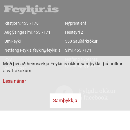
Ritstjórn:
455 7176
Nýprent ehf
Auglýsingasími:
455 7171
Hesteyri 2
Um Feyki
550 Sauðárkrókur
Netfang Feykis:
feykir@feykir.is
Sími:
455 7171
RSS
Netfang Nýprents:
Með því að heimsækja Feykir.is okkar samþykkir þú notkun
nyprent@nyprent.is
Auglýsingar
á vafrakökum.
Lesa nánar
Fylgdu okkur
á facebook
Samþykkja