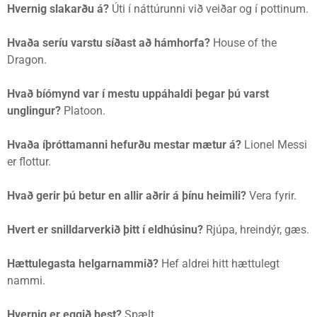
Hvernig slakarðu á?
Úti í náttúrunni við veiðar og í pottinum.
Hvaða seríu varstu síðast að hámhorfa?
House of the
Dragon.
Hvað bíómynd var í mestu uppáhaldi þegar þú varst
unglingur?
Platoon.
Hvaða íþróttamanni hefurðu mestar mætur á?
Lionel Messi
er flottur.
Hvað gerir þú betur en allir aðrir á þínu heimili?
Vera fyrir.
Hvert er snilldarverkið þitt í eldhúsinu?
Rjúpa, hreindýr, gæs.
Hættulegasta helgarnammið?
Hef aldrei hitt hættulegt
nammi.
Hvernig er eggið best?
Spælt.