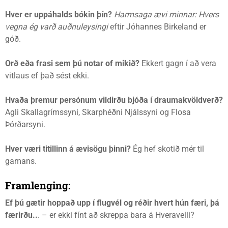
Hver er uppáhalds bókin þín?
Harmsaga ævi minnar: Hvers
vegna ég varð auðnuleysingi
eftir Jóhannes Birkeland er
góð.
Orð eða frasi sem þú notar of mikið?
Ekkert gagn í að vera
vitlaus ef það sést ekki.
Hvaða þremur persónum vildirðu bjóða í draumakvöldverð?
Agli Skallagrímssyni, Skarphéðni Njálssyni og Flosa
Þórðarsyni.
Hver væri titillinn á ævisögu þinni?
Ég hef skotið mér til
gamans.
Framlenging:
Ef þú gætir hoppað upp í flugvél og réðir hvert hún færi, þá
færirðu..
. – er ekki fínt að skreppa bara á Hveravelli?