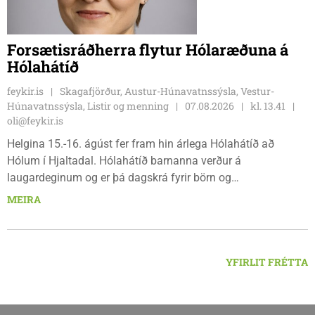
Forsætisráðherra flytur Hólaræðuna á
Hólahátíð
feykir.is
Skagafjörður, Austur-Húnavatnssýsla, Vestur-
Húnavatnssýsla, Listir og menning
07.08.2026
kl. 13.41
oli@feykir.is
Helgina 15.-16. ágúst fer fram hin árlega Hólahátíð að
Hólum í Hjaltadal. Hólahátíð barnanna verður á
laugardeginum og er þá dagskrá fyrir börn og
fjölskyldur.Lydía Einarsdóttir svæðisstjóri æskulýðsmála og
MEIRA
Karl Lúðvíksson íþróttakennari sjá um dagskrána.
YFIRLIT FRÉTTA