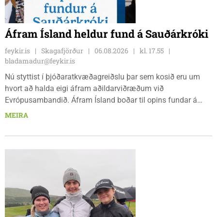
Áfram Ísland heldur fund á Sauðárkróki
feykir.is
Skagafjörður
06.08.2026
kl. 17.55
bladamadur@feykir.is
Nú styttist í þjóðaratkvæðagreiðslu þar sem kosið eru um
hvort að halda eigi áfram aðildarviðræðum við
Evrópusambandið. Áfram Ísland boðar til opins fundar á
Frímúrarasalnum Borgarmýri 1 á Sauðarkróki, laugardaginn
MEIRA
8. ágúst kl. 17:30. Fundurinn er öllum opinn en skráning er
nauðsynleg.