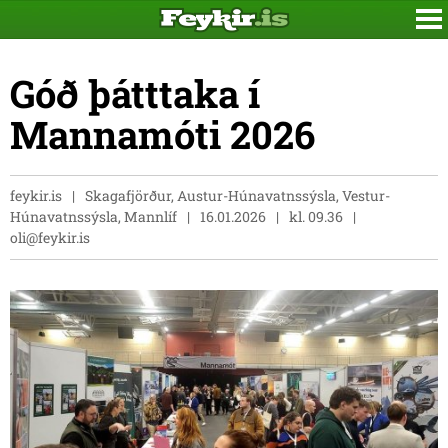
Góð þátttaka í
Mannamóti 2026
feykir.is
Skagafjörður, Austur-Húnavatnssýsla, Vestur-
Húnavatnssýsla, Mannlíf
16.01.2026
kl. 09.36
oli@feykir.is