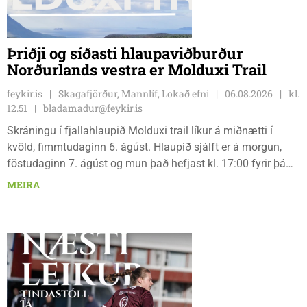
Þriðji og síðasti hlaupaviðburður
Norðurlands vestra er Molduxi Trail
feykir.is
Skagafjörður, Mannlíf, Lokað efni
06.08.2026
kl.
12.51
bladamadur@feykir.is
Skráningu í fjallahlaupið Molduxi trail líkur á miðnætti í
kvöld, fimmtudaginn 6. ágúst. Hlaupið sjálft er á morgun,
föstudaginn 7. ágúst og mun það hefjast kl. 17:00 fyrir þá
keppendur sem ætla sér 20 km em kl. 18:00 fyrir 12 km
MEIRA
hlauparana. Rásmarkið er fyrir aftan heimavist
fjölbrautaskólans en þar er líka komið í mark þannig
bæjarbúar og aðrir gestir eru hvött til þess að kíkja við og
styðja hlauparana áfram.