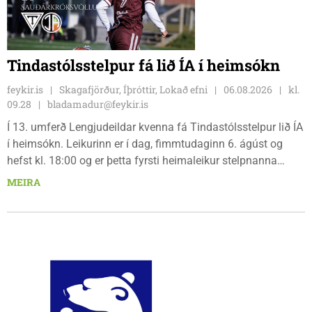
Tindastólsstelpur fá lið ÍA í heimsókn
feykir.is
Skagafjörður, Íþróttir, Lokað efni
06.08.2026
kl.
09.28
bladamadur@feykir.is
Í 13. umferð Lengjudeildar kvenna fá Tindastólsstelpur lið ÍA
í heimsókn. Leikurinn er í dag, fimmtudaginn 6. ágúst og
hefst kl. 18:00 og er þetta fyrsti heimaleikur stelpnanna
síðan 18. júlí. Spáin fyrir leikinn er fín, lítil háttar rigning og
MEIRA
tíu gráðu hiti, þannig að það er um að gera að klæða sig eftir
veðri og skella sér á völlinn.