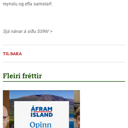
reynslu og efla samstarf.
Sjá nánar á síðu SSNV >
TIL BAKA
Fleiri fréttir