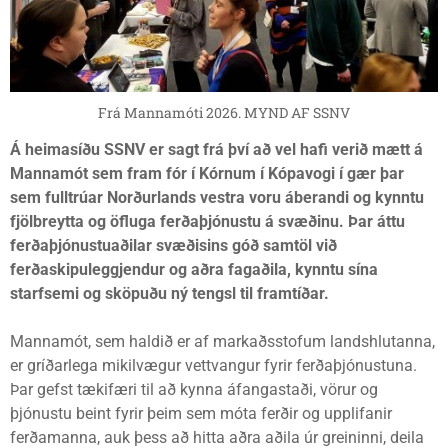
Frá Mannamóti 2026. MYND AF SSNV
Á heimasíðu SSNV er sagt frá því að vel hafi verið mætt á
Mannamót sem fram fór í Kórnum í Kópavogi í gær þar
sem fulltrúar Norðurlands vestra voru áberandi og kynntu
fjölbreytta og öfluga ferðaþjónustu á svæðinu. Þar áttu
ferðaþjónustuaðilar svæðisins góð samtöl við
ferðaskipuleggjendur og aðra fagaðila, kynntu sína
starfsemi og sköpuðu ný tengsl til framtíðar.
Mannamót, sem haldið er af markaðsstofum landshlutanna,
er gríðarlega mikilvægur vettvangur fyrir ferðaþjónustuna.
Þar gefst tækifæri til að kynna áfangastaði, vörur og
þjónustu beint fyrir þeim sem móta ferðir og upplifanir
ferðamanna, auk þess að hitta aðra aðila úr greininni, deila