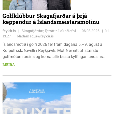
Golfklúbbur Skagafjarðar á þrjá
keppendur á Íslandsmeistaramótinu
feykir.is
Skagafjörður, Íþróttir, Lokað efni
06.08.2026
kl.
13.27
bladamadur@feykir.is
Íslandsmótið í golfi 2026 fer fram dagana 6.–9. ágúst á
Korpúlfsstaðavelli í Reykjavík. Mótið er eitt af stærstu
golfmótum ársins og koma allir bestu kylfingar landsins
saman til að sýna hæfileika sína. Golfklúbbur Skagafjarðar
MEIRA
sendir þrjár stelpur til leiks í ár: þær Önnu Karen Hjartardóttir,
Dagbjörtu Sísí Einarsdóttur, sem er nýkrýndur klúbbmeistari
GSS, og Unu Karen Guðmundsdóttur.