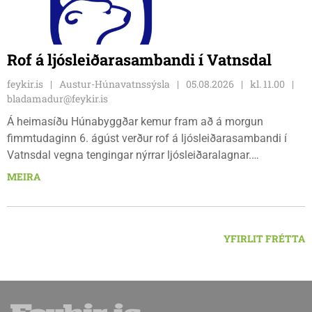
Rof á ljósleiðarasambandi í Vatnsdal
feykir.is
Austur-Húnavatnssýsla
05.08.2026
kl. 11.00
bladamadur@feykir.is
Á heimasíðu Húnabyggðar kemur fram að á morgun
fimmtudaginn 6. ágúst verður rof á ljósleiðarasambandi í
Vatnsdal vegna tengingar nýrrar ljósleiðaralagnar.
Ljósleiðarasambandið verður rofið á morgun fimmtudag
MEIRA
klukkan 9:00 í vestanverðum Vatnsdal.
YFIRLIT FRÉTTA