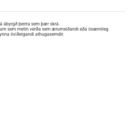
á ábyrgð þeirra sem þær skrá.
mmælum sem metin verða sem ærumeiðandi eða ósæmileg.
lkynna óviðeigandi athugasemdir.