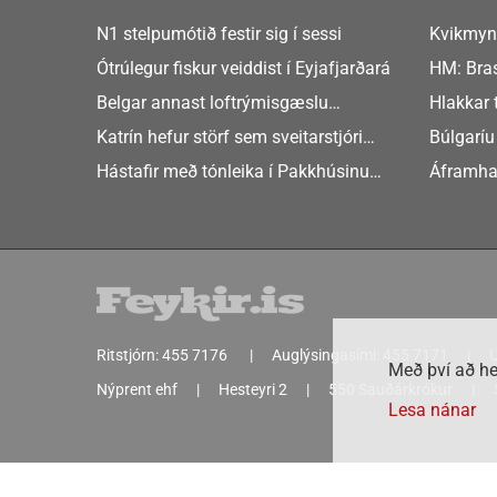
N1 stelpumótið festir sig í sessi
Kvikmyn
GusGus
Ótrúlegur fiskur veiddist í Eyjafjarðará
HM: Bras
Belgar annast loftrýmisgæslu
Hlakkar 
Atlandshafsbandalagsins
Europe
Katrín hefur störf sem sveitarstjóri
Búlgaríu
Þingeyjarsveitar
að Sche
Hástafir með tónleika í Pakkhúsinu
Áframha
Hafnarstræti 19
hryðjuve
Ritstjórn:
455 7176
Auglýsingasími:
455 7171
U
Með því að he
Nýprent ehf
Hesteyri 2
550 Sauðárkrókur
Lesa nánar