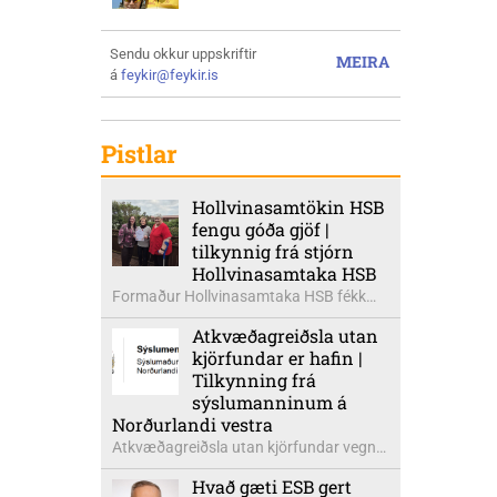
Sendu okkur uppskriftir
MEIRA
á
feykir@feykir.is
Pistlar
Hollvinasamtökin HSB
fengu góða gjöf |
tilkynnig frá stjórn
Hollvinasamtaka HSB
Formaður Hollvinasamtaka HSB fékk
heldur betur góða heimsók þann 5.
Atkvæðagreiðsla utan
ágúst síðastliðinn. Þarna voru mættar
kjörfundar er hafin |
þær Ingibjörg á Auðólfsstöðum
Tilkynning frá
formaður Kvenfélags
sýslumanninum á
Bólstaðarhlíðarhrepps og Guðrún á
Norðurlandi vestra
Auðkúlu formaður Kvenfélags
Atkvæðagreiðsla utan kjörfundar vegna
Svínavatnshrepps. Afhentu þær
þjóðaratkvæðagreiðslu um
Sigurlaugu Þóru gjafabréf að upphæð
Hvað gæti ESB gert
aðildarviðræður við ESB er hafin. Greiða
kr: 737.800 upp í kaup á höggbylgjutæki