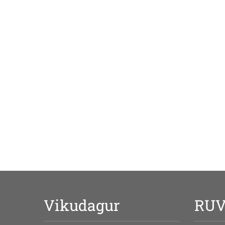
Vikudagur
RU