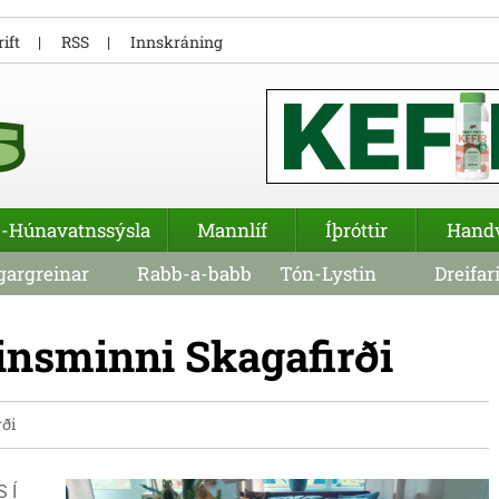
ift
RSS
Innskráning
-Húnavatnssýsla
Mannlíf
Íþróttir
Hand
argreinar
Rabb-a-babb
Tón-Lystin
Dreifar
insminni Skagafirði
ði
 Í