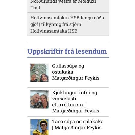
Norðurlands vestra er Molduxi
Trail
Hollvinasamtökin HSB fengu góða
gjöf | tilkynnig frá stjórn
Hollvinasamtaka HSB
Uppskriftir frá lesendum
Gúllassúpa og
ostakaka |
Matgæðingur Feykis
Kjúklingur í ofni og
vinsælasti
eftirrétturinn |
Matgæðingar Feykis
Taco súpa og eplakaka
| Matgæðingar Feykis