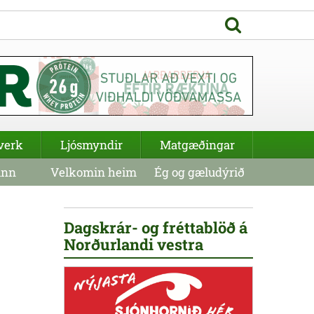
verk
Ljósmyndir
Matgæðingar
inn
Velkomin heim
Ég og gæludýrið
Dagskrár- og fréttablöð á
Norðurlandi vestra