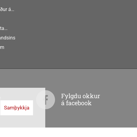
ður á
nlist
ta
landsins
um
Fylgdu okkur
r
á facebook
Samþykkja