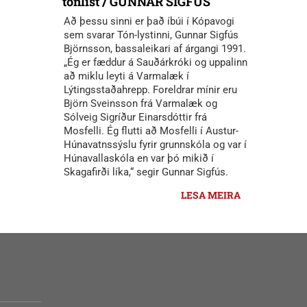
tónlist / GUNNAR SIGFÚS
Að þessu sinni er það íbúi í Kópavogi
sem svarar Tón-lystinni, Gunnar Sigfús
Björnsson, bassaleikari af árgangi 1991.
„Ég er fæddur á Sauðárkróki og uppalinn
að miklu leyti á Varmalæk í
Lýtingsstaðahrepp. Foreldrar mínir eru
Björn Sveinsson frá Varmalæk og
Sólveig Sigríður Einarsdóttir frá
Mosfelli. Ég flutti að Mosfelli í Austur-
Húnavatnssýslu fyrir grunnskóla og var í
Húnavallaskóla en var þó mikið í
Skagafirði líka,“ segir Gunnar Sigfús.
LESA MEIRA