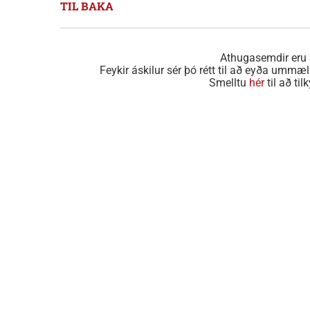
TIL BAKA
Athugasemdir eru 
Feykir áskilur sér þó rétt til að eyða u
Smelltu
hér
til að ti