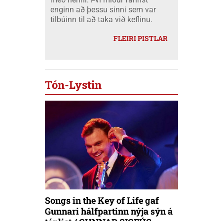
enginn að þessu sinni sem var
tilbúinn til að taka við keflinu.
FLEIRI PISTLAR
Tón-Lystin
Songs in the Key of Life gaf
Gunnari hálfpartinn nýja sýn á