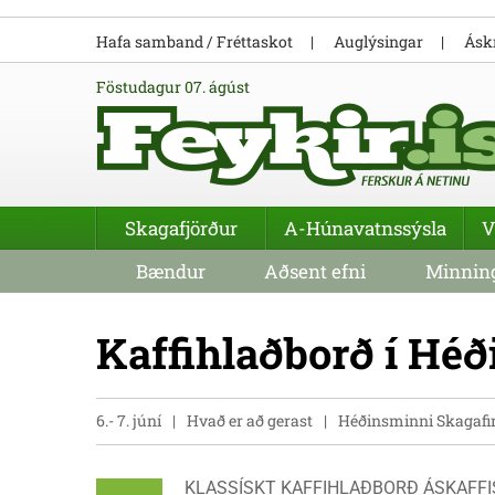
Hafa samband / Fréttaskot
Auglýsingar
Áskr
föstudagur 07. ágúst
Skagafjörður
A-Húnavatnssýsla
V
Bændur
Aðsent efni
Minning
Kaffihlaðborð í Héð
6.- 7. júní
Hvað er að gerast
Héðinsminni Skagafir
KLASSÍSKT KAFFIHLAÐBORÐ ÁSKAFFIS