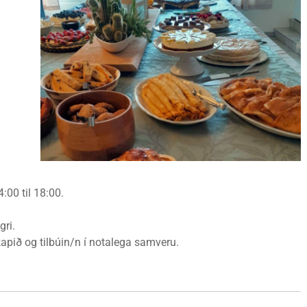
:00 til 18:00.
gri.
pið og tilbúin/n í notalega samveru.