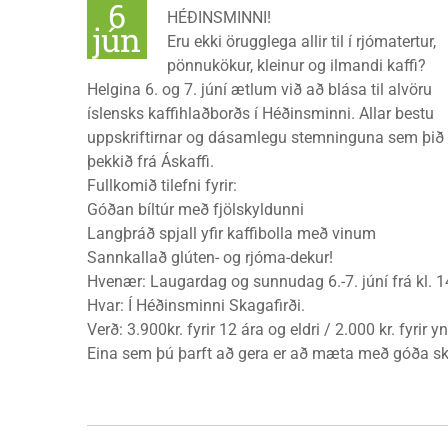
6
HÉÐINSMINNI!
jún
Eru ekki örugglega allir til í rjómatertur,
pönnukökur, kleinur og ilmandi kaffi?
Helgina 6. og 7. júní ætlum við að blása til alvöru
íslensks kaffihlaðborðs í Héðinsminni. Allar bestu
uppskriftirnar og dásamlegu stemninguna sem þið
þekkið frá Áskaffi.
Fullkomið tilefni fyrir:
Góðan bíltúr með fjölskyldunni
Langþráð spjall yfir kaffibolla með vinum
Sannkallað glúten- og rjóma-dekur!
Hvenær: Laugardag og sunnudag 6.-7. júní frá kl. 14
Hvar: Í Héðinsminni Skagafirði.
Verð: 3.900kr. fyrir 12 ára og eldri / 2.000 kr. fyrir yn
Eina sem þú þarft að gera er að mæta með góða ska