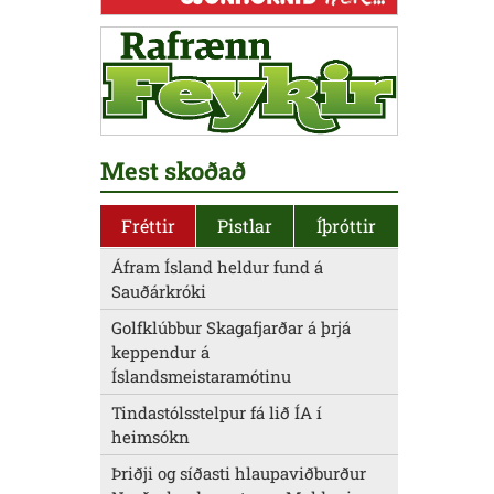
Mest skoðað
Fréttir
Pistlar
Íþróttir
Áfram Ísland heldur fund á
Sauðárkróki
Golfklúbbur Skagafjarðar á þrjá
keppendur á
Íslandsmeistaramótinu
Tindastólsstelpur fá lið ÍA í
heimsókn
Þriðji og síðasti hlaupaviðburður