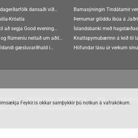
dagerðarfólk dansaði við
Barnasýningin Tindátarnir ver
Bókasafni Akraness í dag ? tó
ilía-Króatía
Þernurnar glöddu íbúa á Jaðri
eftir Soffíu Björg
til að segja Good evening
Íslandsbanki með hagstæðas
tilboðið
 og Rúmeníu neitað um aðild
Knattspyrnubærinn á leið til 
ngen
ldandi gæsluvarðhald í
Höfundar lásu úr verkum sín
rkamáli
m Feyki
Netfang Feykis:
feykir@feykir.is
RSS
Auglýsinga
imsækja Feykir.is okkar samþykkir þú notkun á vafrakökum.
Sími:
455 7171
Netfang Nýprents:
nyprent@nyprent.is