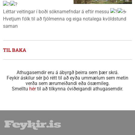
Léttar veitingar í boði sóknarnefndar á eftir messu
Hvetjum fólk til að fjölmenna og eiga notalega kvöldstund
saman
TIL BAKA
Athugasemdir eru á ábyrgð þeirra sem þær skrá.
Feykir áskilur sér þó rétt til að eyða ummælum sem metin
verða sem ærumeiðandi eða ósæmileg.
Smelltu
hér
til að tilkynna óviðeigandi athugasemdir.