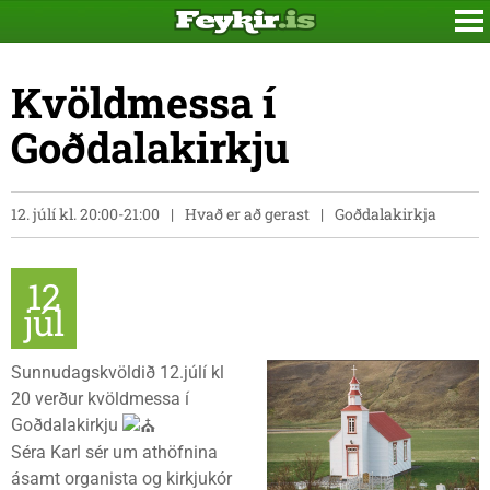
Kvöldmessa í
Goðdalakirkju
12. júlí kl. 20:00-21:00
Hvað er að gerast
Goðdalakirkja
12
júl
Sunnudagskvöldið 12.júlí kl
20 verður kvöldmessa í
Goðdalakirkju
Séra Karl sér um athöfnina
ásamt organista og kirkjukór