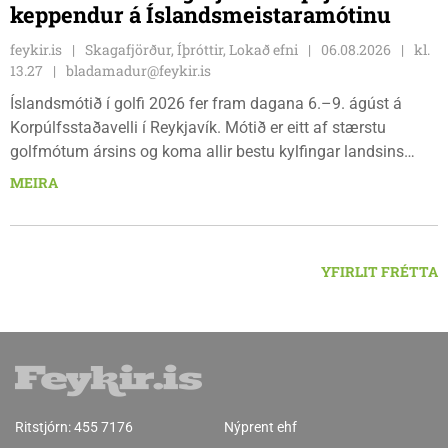
keppendur á Íslandsmeistaramótinu
feykir.is
Skagafjörður, Íþróttir, Lokað efni
06.08.2026
kl.
13.27
bladamadur@feykir.is
Íslandsmótið í golfi 2026 fer fram dagana 6.–9. ágúst á
Korpúlfsstaðavelli í Reykjavík. Mótið er eitt af stærstu
golfmótum ársins og koma allir bestu kylfingar landsins
saman til að sýna hæfileika sína. Golfklúbbur Skagafjarðar
MEIRA
sendir þrjár stelpur til leiks í ár: þær Önnu Karen Hjartardóttir,
Dagbjörtu Sísí Einarsdóttur, sem er nýkrýndur klúbbmeistari
GSS, og Unu Karen Guðmundsdóttur.
YFIRLIT FRÉTTA
Ritstjórn:
455 7176
Nýprent ehf