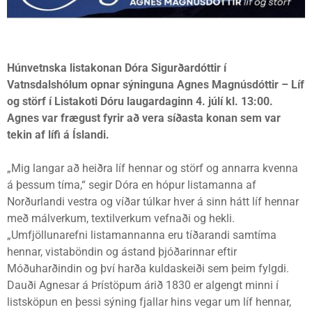
Húnvetnska listakonan Dóra Sigurðardóttir í
Vatnsdalshólum opnar sýninguna Agnes Magnúsdóttir – Líf
og störf í Listakoti Dóru laugardaginn 4. júlí kl. 13:00.
Agnes var frægust fyrir að vera síðasta konan sem var
tekin af lífi á Íslandi.
„Mig langar að heiðra líf hennar og störf og annarra kvenna
á þessum tíma,“ segir Dóra en hópur listamanna af
Norðurlandi vestra og víðar túlkar hver á sinn hátt líf hennar
með málverkum, textilverkum vefnaði og hekli.
„Umfjöllunarefni listamannanna eru tíðarandi samtíma
hennar, vistaböndin og ástand þjóðarinnar eftir
Móðuharðindin og því harða kuldaskeiði sem þeim fylgdi.
Dauði Agnesar á Þrístöpum árið 1830 er algengt minni í
listsköpun en þessi sýning fjallar hins vegar um líf hennar,