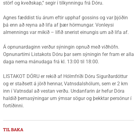
störf og kveðskap,“ segir í tilkynningu frá Dóru.
Agnes fæddist tíu árum eftir upphaf gossins og var þjóðin
þá enn að reyna að lifa af þær hörmungar. Vonleysi
almennings var mikið – lífið snerist einungis um að lifa af.
Á opnunardaginn verður sýningin opnuð með viðhöfn.
Opnunartími Listakots Dóru þar sem sýningin fer fram er alla
daga nema mánudaga frá kl. 13:00 til 18:00.
LISTAKOT DÓRU er rekið af Hólmfríði Dóru Sigurðardóttur
og er staðsett á jörð hennar, Vatnsdalshólum, sem er 2 km
inn í Vatnsdal að vestan verðu. Undanfarin ár hefur Dóra
haldið þemasýningar um ýmsar sögur og þekktar persónur í
fortíðinni.
TIL BAKA