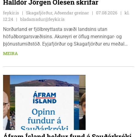
Halldór Jörgen Olesen skrifar
feykir.is
Skagafjörður, Aðsendar greinar
07.08.2026
kl.
12.24
bladamadur@feykir.is
Norðurland er fjölbreyttasta svæði landsins utan
höfuðborgarsvæðisins. Akureyri er öflug menningar- og
þjónustumiðstöð. Eyjafjörður og Skagafjörður eru meðal
bestu landbúnaðarsvæða landsins. Dalvík, Siglufjörður og
MEIRA
Húsavík byggja á sjávarútvegi og ferðaþjónustu. Og víða á
svæðinu er verið að þróa orkuverkefni og nýsköpun.
Áfram Ísland heldur fund á Sauðárkróki