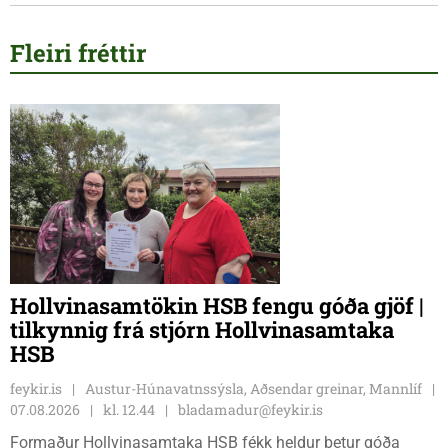
Fleiri fréttir
Hollvinasamtökin HSB fengu góða gjöf |
tilkynnig frá stjórn Hollvinasamtaka
HSB
feykir.is
Austur-Húnavatnssýsla, Aðsendar greinar, Mannlíf
07.08.2026
kl. 12.44
bladamadur@feykir.is
Formaður Hollvinasamtaka HSB fékk heldur betur góða