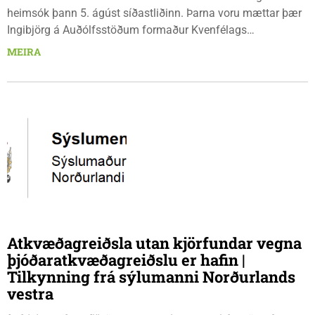
heimsók þann 5. ágúst síðastliðinn. Þarna voru mættar þær
Ingibjörg á Auðólfsstöðum formaður Kvenfélags
Bólstaðarhlíðarhrepps og Guðrún á Auðkúlu formaður
MEIRA
Kvenfélags Svínavatnshrepps. Afhentu þær Sigurlaugu Þóru
gjafabréf að upphæð kr: 737.800 upp í kaup á
höggbylgjutæki í aðstöðu sjúkraþjálfara.
Atkvæðagreiðsla utan kjörfundar vegna
þjóðaratkvæðagreiðslu er hafin |
Tilkynning frá sýlumanni Norðurlands
vestra