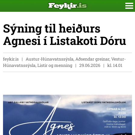
Sýning til heiðurs
Agnesi í Listakoti Dóru
feykir.is
Austur-Húnavatnssýsla, Aðsendar greinar, Vestur-
Húnavatnssýsla, Listir og menning
29.06.2026
kl. 14.01