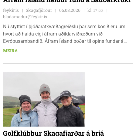
feykir.is
Skagafjörður
06.08.2026
kl. 17.55
bladamadur@feykir.is
Nú styttist í þjóðaratkvæðagreiðslu þar sem kosið eru um
hvort að halda eigi áfram aðildarviðræðum við
Evrópusambandið. Áfram Ísland boðar til opins fundar á
Frímúrarasalnum Borgarmýri 1 á Sauðarkróki, laugardaginn
MEIRA
8. ágúst kl. 17:30. Fundurinn er öllum opinn en skráning er
nauðsynleg.
Golfklúbbur Skagafjarðar á þrjá