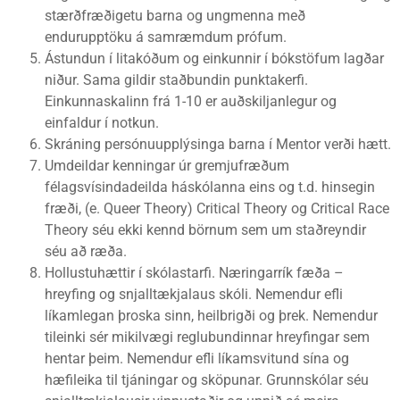
stærðfræðigetu barna og ungmenna með
endurupptöku á samræmdum prófum.
Ástundun í litakóðum og einkunnir í bókstöfum lagðar
niður. Sama gildir staðbundin punktakerfi.
Einkunnaskalinn frá 1-10 er auðskiljanlegur og
einfaldur í notkun.
Skráning persónuupplýsinga barna í Mentor verði hætt.
Umdeildar kenningar úr gremjufræðum
félagsvísindadeilda háskólanna eins og t.d. hinsegin
fræði, (e. Queer Theory) Critical Theory og Critical Race
Theory séu ekki kennd börnum sem um staðreyndir
séu að ræða.
Hollustuhættir í skólastarfi. Næringarrík fæða –
hreyfing og snjalltækjalaus skóli. Nemendur efli
líkamlegan þroska sinn, heilbrigði og þrek. Nemendur
tileinki sér mikilvægi reglubundinnar hreyfingar sem
hentar þeim. Nemendur efli líkamsvitund sína og
hæfileika til tjáningar og sköpunar. Grunnskólar séu