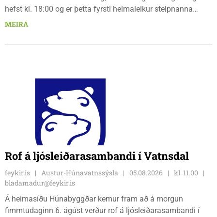
hefst kl. 18:00 og er þetta fyrsti heimaleikur stelpnanna
síðan 18. júlí. Spáin fyrir leikinn er fín, lítil háttar rigning og
MEIRA
tíu gráðu hiti, þannig að það er um að gera að klæða sig eftir
veðri og skella sér á völlinn.
Rof á ljósleiðarasambandi í Vatnsdal
feykir.is
Austur-Húnavatnssýsla
05.08.2026
kl. 11.00
bladamadur@feykir.is
Á heimasíðu Húnabyggðar kemur fram að á morgun
fimmtudaginn 6. ágúst verður rof á ljósleiðarasambandi í