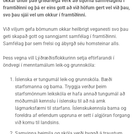
okkar undir það gríðarlega verk að stjórna samfélaginu í
framtíðinni og þá er eins gott að við höfum gert vel við þau,
svo þau sjái vel um okkur í framtíðinni.
Við viljum gefa börnunum okkar heilbrigt veganesti svo þau
geti skapað gott og sanngjarnt samfélag í framtíðinni.
Samfélag þar sem frelsi og ábyrgð séu hornsteinar alls.
Þess vegna vill Lýðræðisflokkurinn setja eftirfarandi í
öndvegi í menntamálum leik-og grunnskóla:
Íslenska er tungumál leik-og grunnskóla. Bæði
starfsmanna og barna. Tryggja verður þeim
starfsmönnum leikskóla er hafa annað tungumál að
móðurmáli kennslu í íslensku til að ná amk
lágmarksfærni til starfans. Íslenskukennsla barna og
foreldra af erlendum uppruna er sett í algjöran forgang
við komu til landsins.
Samvinna heimila og skóla verði byggð á traustum