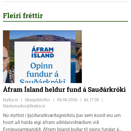
Fleiri fréttir
Áfram Ísland heldur fund á Sauðárkróki
feykir.is
Skagafjörður
06.08.2026
kl. 17.55
bladamadur@feykir.is
Nú styttist í þjóðaratkvæðagreiðslu þar sem kosið eru um
hvort að halda eigi áfram aðildarviðræðum við
Evrópusambandið. Áfram Ísland boðar til opins fundar á