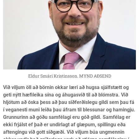
Eldur Smári Kristinsson. MYND AÐSEND
Við viljum öll að börnin okkar læri að hugsa sjálfstætt og
geti nýtt hæfileika sína og áhugasvið til að blómstra. Við
hljótum að óska þess að þau siðferðislegu gildi sem þau fá
í veganesti muni leiða þau áfram til blessunar og hamingju.
Grunnurinn að góðu samfélagi eru góð gildi. Samfélag er
ekki frjálst ef það er undirlagt af glæpum, spillingu eða
aftengingu við gott siðgæði. Við viljum búa ungmennin