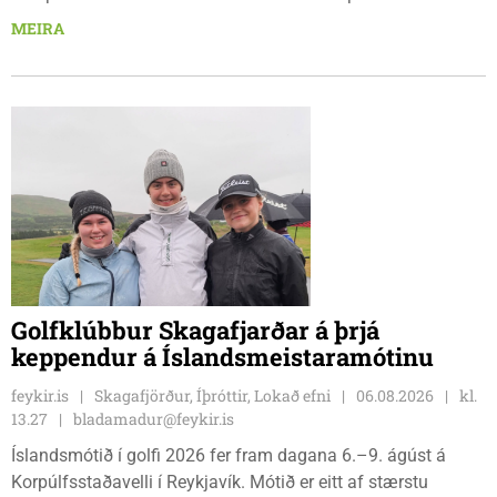
Frímúrarasalnum Borgarmýri 1 á Sauðarkróki, laugardaginn
MEIRA
8. ágúst kl. 17:30. Fundurinn er öllum opinn en skráning er
nauðsynleg.
Golfklúbbur Skagafjarðar á þrjá
keppendur á Íslandsmeistaramótinu
feykir.is
Skagafjörður, Íþróttir, Lokað efni
06.08.2026
kl.
13.27
bladamadur@feykir.is
Íslandsmótið í golfi 2026 fer fram dagana 6.–9. ágúst á
Korpúlfsstaðavelli í Reykjavík. Mótið er eitt af stærstu