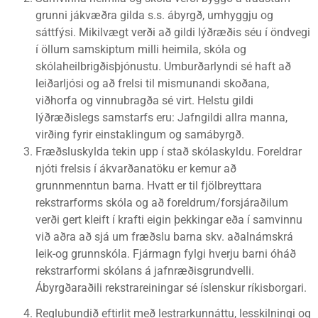
grunni jákvæðra gilda s.s. ábyrgð, umhyggju og
sáttfýsi. Mikilvægt verði að gildi lýðræðis séu í öndvegi
í öllum samskiptum milli heimila, skóla og
skólaheilbrigðisþjónustu. Umburðarlyndi sé haft að
leiðarljósi og að frelsi til mismunandi skoðana,
viðhorfa og vinnubragða sé virt. Helstu gildi
lýðræðislegs samstarfs eru: Jafngildi allra manna,
virðing fyrir einstaklingum og samábyrgð.
Fræðsluskylda tekin upp í stað skólaskyldu. Foreldrar
njóti frelsis í ákvarðanatöku er kemur að
grunnmenntun barna. Hvatt er til fjölbreyttara
rekstrarforms skóla og að foreldrum/forsjáraðilum
verði gert kleift í krafti eigin þekkingar eða í samvinnu
við aðra að sjá um fræðslu barna skv. aðalnámskrá
leik-og grunnskóla. Fjármagn fylgi hverju barni óháð
rekstrarformi skólans á jafnræðisgrundvelli.
Ábyrgðaraðili rekstrareiningar sé íslenskur ríkisborgari.
Reglubundið eftirlit með lestrarkunnáttu, lesskilningi og