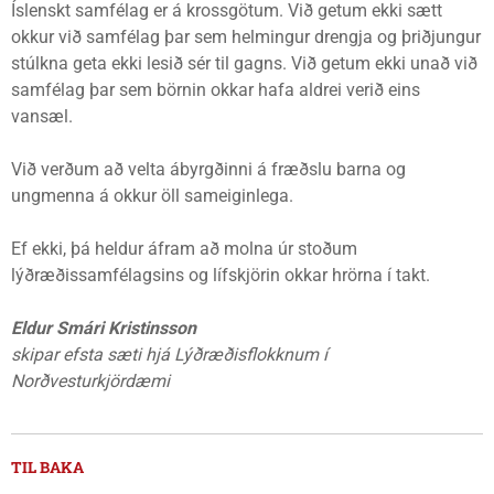
Íslenskt samfélag er á krossgötum. Við getum ekki sætt
okkur við samfélag þar sem helmingur drengja og þriðjungur
stúlkna geta ekki lesið sér til gagns. Við getum ekki unað við
samfélag þar sem börnin okkar hafa aldrei verið eins
vansæl.
Við verðum að velta ábyrgðinni á fræðslu barna og
ungmenna á okkur öll sameiginlega.
Ef ekki, þá heldur áfram að molna úr stoðum
lýðræðissamfélagsins og lífskjörin okkar hrörna í takt.
Eldur Smári Kristinsson
skipar efsta sæti hjá Lýðræðisflokknum í
Norðvesturkjördæmi
TIL BAKA