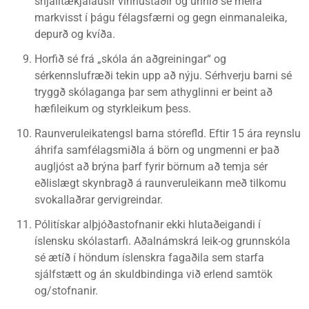
snjalltækjalausir vinnustaðir og unnið sé meira
markvisst í þágu félagsfærni og gegn einmanaleika,
depurð og kvíða.
Horfið sé frá „skóla án aðgreiningar“ og
sérkennslufræði tekin upp að nýju. Sérhverju barni sé
tryggð skólaganga þar sem athyglinni er beint að
hæfileikum og styrkleikum þess.
Raunveruleikatengsl barna stórefld. Eftir 15 ára reynslu
áhrifa samfélagsmiðla á börn og ungmenni er það
augljóst að brýna þarf fyrir börnum að temja sér
eðlislægt skynbragð á raunveruleikann með tilkomu
svokallaðrar gervigreindar.
Pólitískar alþjóðastofnanir ekki hlutaðeigandi í
íslensku skólastarfi. Aðalnámskrá leik-og grunnskóla
sé ætíð í höndum íslenskra fagaðila sem starfa
sjálfstætt og án skuldbindinga við erlend samtök
og/stofnanir.