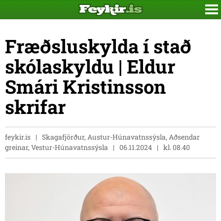
Fræðsluskylda í stað
skólaskyldu | Eldur
Smári Kristinsson
skrifar
feykir.is
Skagafjörður, Austur-Húnavatnssýsla, Aðsendar
greinar, Vestur-Húnavatnssýsla
06.11.2024
kl. 08.40