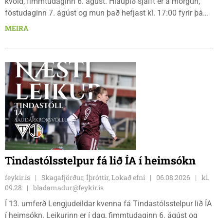
kvöld, fimmtudaginn 6. ágúst. Hlaupið sjálft er á morgun,
föstudaginn 7. ágúst og mun það hefjast kl. 17:00 fyrir þá
keppendur sem ætla sér 20 km em kl. 18:00 fyrir 12 km
MEIRA
hlauparana. Rásmarkið er fyrir aftan heimavist
fjölbrautaskólans en þar er líka komið í mark þannig
bæjarbúar og aðrir gestir eru hvött til þess að kíkja við og
styðja hlauparana áfram.
Tindastólsstelpur fá lið ÍA í heimsókn
feykir.is
Skagafjörður, Íþróttir, Lokað efni
06.08.2026
kl.
09.28
bladamadur@feykir.is
Í 13. umferð Lengjudeildar kvenna fá Tindastólsstelpur lið ÍA
í heimsókn. Leikurinn er í dag, fimmtudaginn 6. ágúst og