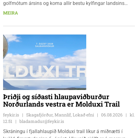
golfmótum ársins og koma allir bestu kylfingar landsins
saman til að sýna hæfileika sína. Golfklúbbur Skagafjarðar
MEIRA
sendir þrjár stelpur til leiks í ár: þær Önnu Karen Hjartardóttir,
Dagbjörtu Sísí Einarsdóttur, sem er nýkrýndur klúbbmeistari
GSS, og Unu Karen Guðmundsdóttur.
Þriðji og síðasti hlaupaviðburður
Norðurlands vestra er Molduxi Trail
feykir.is
Skagafjörður, Mannlíf, Lokað efni
06.08.2026
kl.
12.51
bladamadur@feykir.is
Skráningu í fjallahlaupið Molduxi trail líkur á miðnætti í