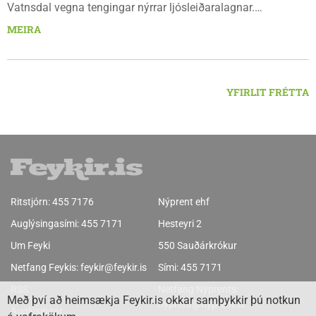
Vatnsdal vegna tengingar nýrrar ljósleiðaralagnar.
Ljósleiðarasambandið verður rofið á morgun fimmtudag
MEIRA
klukkan 9:00 í vestanverðum Vatnsdal.
YFIRLIT FRÉTTA
Ritstjórn:
455 7176
Nýprent ehf
Auglýsingasími:
455 7171
Hesteyri 2
Um Feyki
550 Sauðárkrókur
Netfang Feykis:
feykir@feykir.is
Sími:
455 7171
RSS
Netfang Nýprents:
Með því að heimsækja Feykir.is okkar samþykkir þú notkun
nyprent@nyprent.is
Auglýsingar