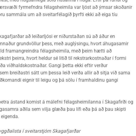
rsvæði fyrrnefndra félagsheimila var ljóst að ýmsar skoðanir
voru sammála um að sveitarfélagið þyrfti ekki að eiga tíu
agafjarðar að leiðarljósi er niðurstaðan sú að áður en
 kannaður grundvöllur þess, með auglýsingu, hvort áhugasamir
hald framangreindra félagsheimila, með þeim hætti að
tri þeirra, hvort heldur sé litið til rekstrarkostnaðar í formi
ða viðhaldskostnaðar. Gangi þetta ekki eftir verður
sem breiðastri sátt um þessa leið verða allir að sitja við sama
iðkomandi eignir til leigu og þá sölu í framhaldinu gangi
 betra ástand komist á málefni félagsheimilanna í Skagafirði og
ugasamra aðila sem vilja glæða þau lífi eða þá að þau skipti
 eigenda.
ggðalista í sveitarstjórn Skagafjarðar