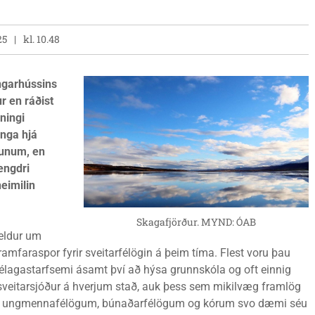
25
kl. 10.48
ingarhússins
r en ráðist
ningi
inga hjá
ðunum, en
engdri
heimilin
Skagafjörður. MYND: ÓAB
heldur um
ramfaraspor fyrir sveitarfélögin á þeim tíma. Flest voru þau
lagastarfsemi ásamt því að hýsa grunnskóla og oft einnig
sveitarsjóður á hverjum stað, auk þess sem mikilvæg framlög
m, ungmennafélögum, búnaðarfélögum og kórum svo dæmi séu