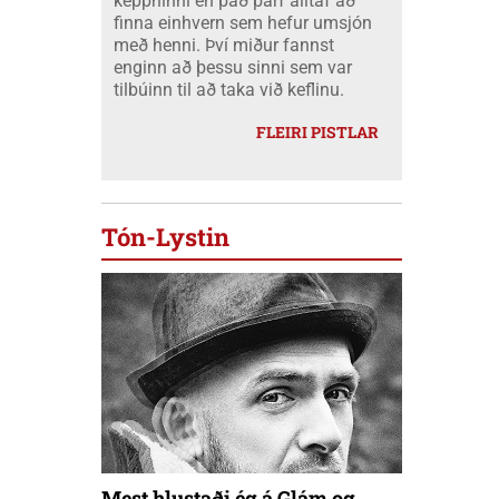
keppninni en það þarf alltaf að
finna einhvern sem hefur umsjón
með henni. Því miður fannst
enginn að þessu sinni sem var
tilbúinn til að taka við keflinu.
FLEIRI PISTLAR
Tón-Lystin
Mest hlustaði ég á Glám og