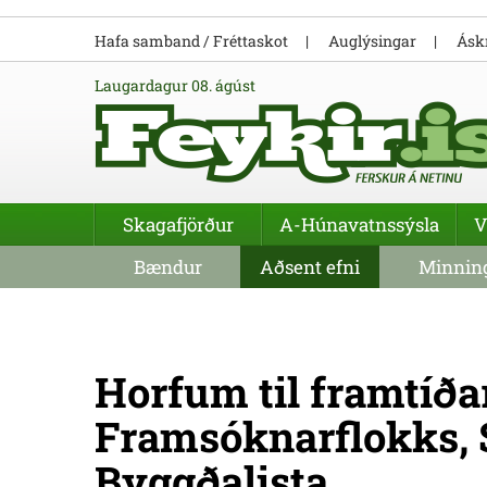
Hafa samband / Fréttaskot
Auglýsingar
Áskr
laugardagur 08. ágúst
Skagafjörður
A-Húnavatnssýsla
V
Bændur
Aðsent efni
Minning
Horfum til framtíðar
Framsóknarflokks, S
Byggðalista