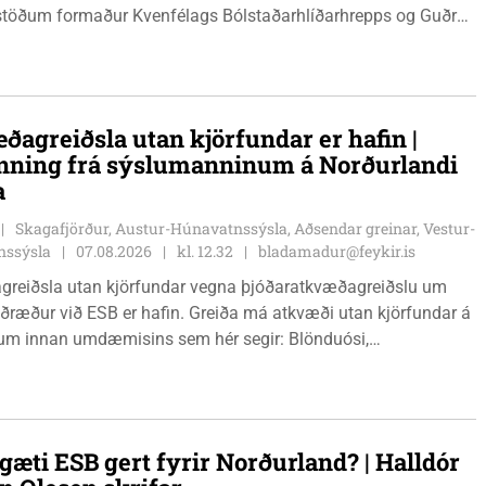
stöðum formaður Kvenfélags Bólstaðarhlíðarhrepps og Guðrún
lu formaður Kvenfélags Svínavatnshrepps. Afhentu þær
gu Þóru gjafabréf að upphæð kr: 737.800 upp í kaup á
jutæki í aðstöðu sjúkraþjálfara.
ðagreiðsla utan kjörfundar er hafin |
nning frá sýslumanninum á Norðurlandi
a
Skagafjörður, Austur-Húnavatnssýsla, Aðsendar greinar, Vestur-
nssýsla
07.08.2026
kl. 12.32
bladamadur@feykir.is
greiðsla utan kjörfundar vegna þjóðaratkvæðagreiðslu um
ið ESB er hafin. Greiða má atkvæði utan kjörfundar á
m innan umdæmisins sem hér segir: Blönduósi,
fstofu, Hnjúkabyggð 33, Blönduósi, virka daga, kl. 09:00 -
auðárkróki, sýsluskrifstofu, Suðurgötu 1, Sauðárkróki, virka
. 09:00 - 15:00. Hvammstanga, ráðhúsi Húnaþings vestra að
angabraut 5, Hvammstanga, mánudaga - fimmtudaga kl.
gæti ESB gert fyrir Norðurland? | Halldór
14:00 og föstudaga kl. 10:00 - 12:00. Skagaströnd,