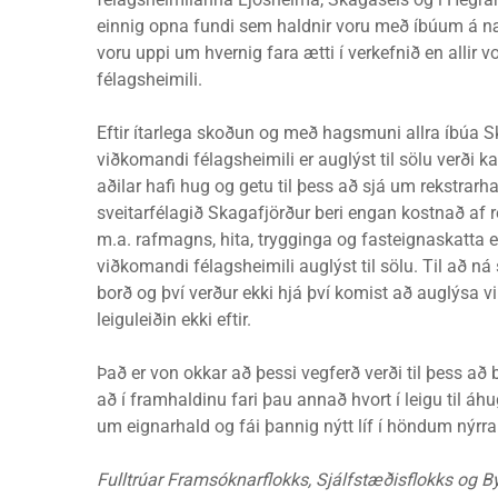
einnig opna fundi sem haldnir voru með íbúum á næ
voru uppi um hvernig fara ætti í verkefnið en allir 
félagsheimili.
Eftir ítarlega skoðun og með hagsmuni allra íbúa Sk
viðkomandi félagsheimili er auglýst til sölu verði
aðilar hafi hug og getu til þess að sjá um rekstrar
sveitarfélagið Skagafjörður beri engan kostnað af reks
m.a. rafmagns, hita, trygginga og fasteignaskatta e
viðkomandi félagsheimili auglýst til sölu. Til að ná 
borð og því verður ekki hjá því komist að auglýsa v
leiguleiðin ekki eftir.
Það er von okkar að þessi vegferð verði til þess að
að í framhaldinu fari þau annað hvort í leigu til áh
um eignarhald og fái þannig nýtt líf í höndum nýrra
Fulltrúar Framsóknarflokks, Sjálfstæðisflokks og By