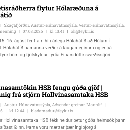
tisráðherra flytur Hólaræðuna á
átíð
Skagafjörður, Austur-Húnavatnssýsla, Vestur-Húnavatnssýsla,
g menning
07.08.2026
kl. 13.41
oli@feykir.is
15.-16. ágúst fer fram hin árlega Hólahátíð að Hólum í
l. Hólahátíð barnanna verður á laugardeginum og er þá
fyrir börn og fjölskyldur.Lydía Einarsdóttir svæðisstjóri
mála og Karl Lúðvíksson íþróttakennari sjá um dagskrána.
inasamtökin HSB fengu góða gjöf |
nnig frá stjórn Hollvinasamtaka HSB
Austur-Húnavatnssýsla, Aðsendar greinar, Mannlíf
26
kl. 12.44
bladamadur@feykir.is
r Hollvinasamtaka HSB fékk heldur betur góða heimsók þann
 síðastliðinn. Þarna voru mættar þær Ingibjörg á