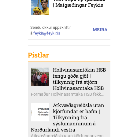
| Matgæðingar Feykis
Sendu okkur uppskriftir
MEIRA
á
feykir@feykir.is
Pistlar
Hollvinasamtökin HSB
fengu góða gjöf |
tilkynnig frá stjórn
Hollvinasamtaka HSB
Formaður Hollvinasamtaka HSB fékk
heldur betur góða heimsók þann 5.
Atkvæðagreiðsla utan
ágúst síðastliðinn. Þarna voru mættar
kjörfundar er hafin |
þær Ingibjörg á Auðólfsstöðum
Tilkynning frá
formaður Kvenfélags
sýslumanninum á
Bólstaðarhlíðarhrepps og Guðrún á
Norðurlandi vestra
Auðkúlu formaður Kvenfélags
Atkvæðagreiðsla utan kjörfundar vegna