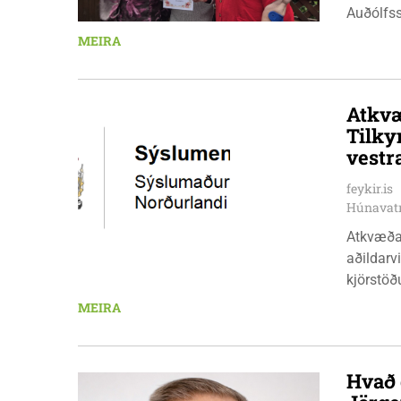
Auðólfs
á Auðkú
MEIRA
Sigurlau
höggbylg
Atkvæ
Tilky
vestr
feykir.is
Húnavat
Atkvæða
aðildarviðræður v
kjörstöðu
aðalskri
MEIRA
15:00. S
daga, kl
Hvammst
Hvað 
10:00 - 