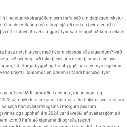
alin í hendur rekstraraðilum sem hafa séð um daglegan rekstur
ölur félagsheimilanna má glöggt sjá að notkun þeirra er oft á
því eftir töluverðu að slægjast fyrir samfélagið að koma rekstri
ara húsa nýtt hlutverk með nýjum eigenda eða eigendum? Það
 gætu séð sér hag í að taka þessi hús í sína þjónustu en svo
lögum, t.d. Borgarbyggð og Dalabyggð, þar sem nýir eigendur
erið breytt í íbúðarhús en öðrum í lifandi húsnæði fyrir
ns og hafa verið til umræðu í atvinnu-, menningar- og
023 samþykktu allir kjörnir fulltrúar allra flokka í sveitarstjórn
að selja hlut sveitarfélagsins í mörgum þessara
gsvinna og í upphafi árs 2024 var ákveðið af sveitarstjórn að
em komið hafa að eignarhaldi og/eða rekstri
esi, með hugsanlega sölu húsanna í huga. Eftir þá fundi og