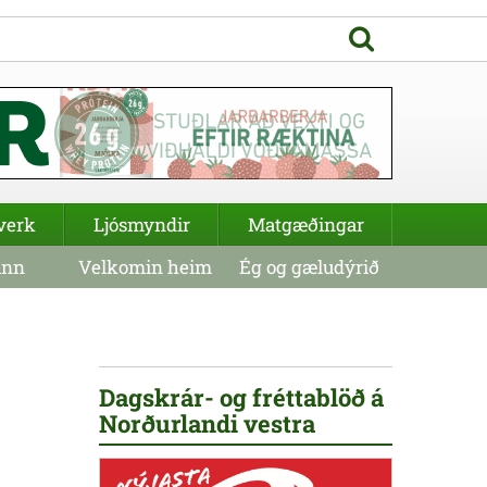
verk
Ljósmyndir
Matgæðingar
inn
Velkomin heim
Ég og gæludýrið
Dagskrár- og fréttablöð á
Norðurlandi vestra