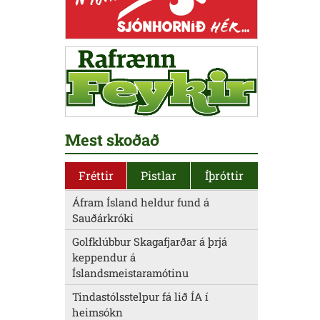
Mest skoðað
Fréttir
Pistlar
Íþróttir
Áfram Ísland heldur fund á
Sauðárkróki
Golfklúbbur Skagafjarðar á þrjá
keppendur á
Íslandsmeistaramótinu
Tindastólsstelpur fá lið ÍA í
heimsókn