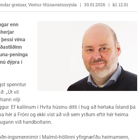
endar greinar, Vestur-Húnavatnssýsla
30.01.2026
kl. 12.01
ingar enn
sherjar
i þessi víma
ðastliðinn
auna-peninga
nú dýpra í
gst spenntur
: „Út vil
hann vilji
iggur. Ef kallinum í Hvíta húsinu ditti í hug að hertaka Ísland þá
rna hér á Fróni og ekki víst að við sem yrðum eftir hér heima
hugann við handboltann.
tuðn-ingsmennirnir í Malmö-höllinni yfirgnæfðu heimamenn,