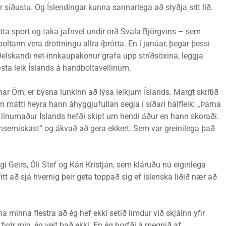
r síðustu. Og Íslendingar kunna sannarlega að styðja sitt lið.
þetta sport og taka jafnvel undir orð Svala Björgvins – sem
tann vera drottningu allra íþrótta. En í janúar, þegar þessi
iðelskandi net-innkaupakonur grafa upp stríðsöxina, leggja
æsta leik Íslands á handboltavellinum.
ar Örn, er býsna lunkinn að lýsa leikjum Íslands. Margt skrítið
m mátti heyra hann áhyggjufullan segja í síðari hálfleik: „Þarna
ð línumaður Íslands hefði skipt um hendi áður en hann skoraði.
semiskast“ og ákvað að gera ekkert. Sem var greinilega það
i Geirs, Óli Stef og Kári Kristján, sem kláruðu nú eiginlega
tt að sjá hvernig þeir geta toppað sig ef íslenska liðið nær að
 minna flestra að ég hef ekki setið límdur við skjáinn yfir
rir mig, ég veit það ekki. En ég horfði á megnið af