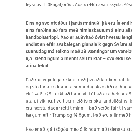
feykir.is
Skagafjörður, Austur-Húnavatnssýsla, Aðs
Eins og svo oft áður í janúarmánuði þá eru Íslend
eina ferðina að fara með himinskautum á einu all
handboltatrippi. Það er auðvitað óvíst hversu leng
endist en eftir svakalegan glansleik gegn Svíum sí
sunnudag má reikna með að væntingar um verðl
hjá Íslendingum almennt séu miklar – svo ekki sé 
árina tekið.
Það má eiginlega reikna með því að landinn hafi la
og stoltur á koddann á sunnudagskvöldið og hugsað
ek!“ Það þýðir ekki að hann vilji út að aka heldur að 
utan, í víking, hvert sem leið íslenska landsliðsins l
eru næstu dagar rétti tíminn – það verða fáir til va
tækjum eftir Trump og félögum. Það eru allir með 
Það er að sjálfsögðu með ólíkindum að íslensku s