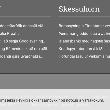
V
Skessuhorn
dagerðarfólk dansaði við
Barnasýningin Tindátarnir ver
Bókasafni Akraness í dag ? tó
ilía-Króatía
Þernurnar glöddu íbúa á Jaðri
eftir Soffíu Björg
til að segja Good evening
Íslandsbanki með hagstæðas
tilboðið
 og Rúmeníu neitað um aðild
Knattspyrnubærinn á leið til 
ngen
ldandi gæsluvarðhald í
Höfundar lásu úr verkum sín
rkamáli
m Feyki
Netfang Feykis:
feykir@feykir.is
RSS
Auglýsinga
imsækja Feykir.is okkar samþykkir þú notkun á vafrakökum.
Sími:
455 7171
Netfang Nýprents:
nyprent@nyprent.is