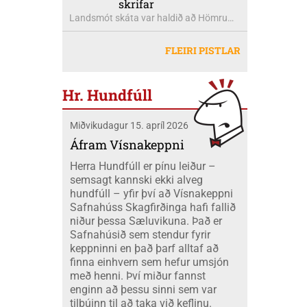
skrifar
ágúst. Þar verður tónlistargjörningurinn
þess. Munar þar mörgum milljörðum
Landsmót skáta var haldið að Hömrum,
FINNA eftir Heidu Karine
króna árlega. Með öðrum orðum er verið
Akureyri, dagana 20-26 júlí. Eilífsbúar
Jóhannesdóttur Mobeck og Kari Elise
að freista okkar með okkar eigin
létu sig ekki vanta þangað og fóru átta
Mobeck kl. 15:00. Auk þess verður boðið
FLEIRI PISTLAR
peningum. Væri ekki nær að nota þá
skátar úr okkar félagi á mótið ásamt
upp á þátttökugjörninginn
fjármuni hér innanlands?
tveimur farastjórum þeim Hildi og Emil.
JÖKLAMJÓLK; krydd í straumi eftir
Við áttum einnig fólk í fjölskyldubúðum,
Borghildi Óskarsdóttur, Ósk
Hr. Hundfúll
fengum aukahendur til að aðstoða í
Vilhjálmsdóttur og Huldu Ragnhildi
"matartjaldinu" og síðan komu margir úr
Hjálmarsdóttur, kl.16:00.
Miðvikudagur 15. apríl 2026
félaginu okkar í heimsókn til okkar á
opna deginum. Landsmót skáta er
Áfram Vísnakeppni
stærsti viðburður skátahreyfingarinnar
Herra Hundfúll er pínu leiður –
og voru að þessu sinni um 1100
semsagt kannski ekki alveg
þátttakendur frá fjöldamörgum þjóðum
hundfúll – yfir því að Vísnakeppni
en flestir af erlendu skátunum komu frá
Safnahúss Skagfirðinga hafi fallið
Kanada eða um 400 skátar.
niður þessa Sæluvikuna. Það er
Safnahúsið sem stendur fyrir
keppninni en það þarf alltaf að
finna einhvern sem hefur umsjón
með henni. Því miður fannst
enginn að þessu sinni sem var
tilbúinn til að taka við keflinu.