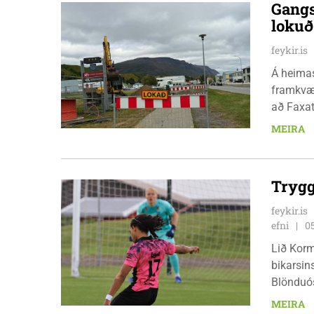
Gangs
loku
feykir.is
Á heimas
framkvæm
að Faxat
fimmtuda
MEIRA
Trygg
feykir.is
efni
0
Lið Korm
bikarsins
Blönduós
röð, en 
MEIRA