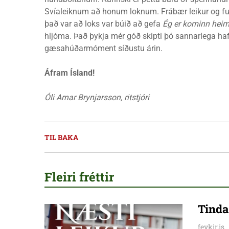
Svíaleiknum að honum loknum. Frábær leikur og full 
það var að loks var búið að gefa
Ég er kominn hei
hljóma. Það þykja mér góð skipti þó sannarlega ha
gæsahúðarmóment síðustu árin.
Áfram Ísland!
Óli Arnar Brynjarsson, ritstjóri
TIL BAKA
Fleiri fréttir
Tinda
feykir.is