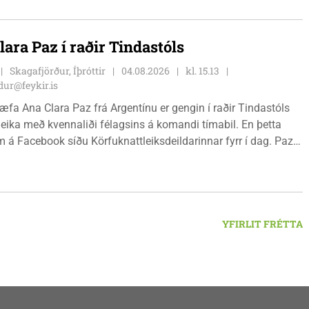
 þegar dregið verður.
lara Paz í raðir Tindastóls
Skagafjörður, Íþróttir
04.08.2026
kl. 15.13
ur@feykir.is
hæfa Ana Clara Paz frá Argentínu er gengin í raðir Tindastóls
eika með kvennaliði félagsins á komandi tímabil. En þetta
 á Facebook síðu Körfuknattleiksdeildarinnar fyrr í dag. Paz
slenska körfuboltann vel og kemur með mikilvæga reynslu inn í
metnaðarfullt lið Stólanna.
YFIRLIT FRÉTTA