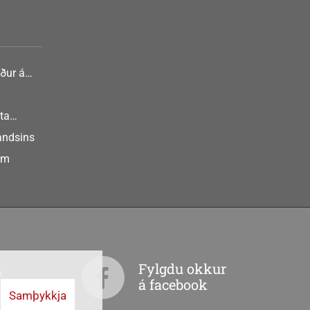
ður á
nlist
ta
landsins
um
Fylgdu okkur
r
á facebook
Samþykkja