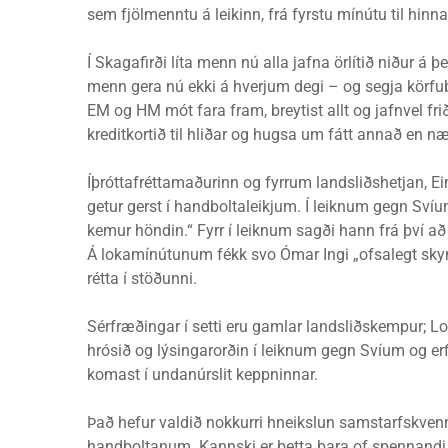
sem fjölmenntu á leikinn, frá fyrstu mínútu til hinna
Í Skagafirði líta menn nú alla jafna örlítið niður á 
menn gera nú ekki á hverjum degi – og segja körfubol
EM og HM mót fara fram, breytist allt og jafnvel fr
kreditkortið til hliðar og hugsa um fátt annað en n
Íþróttafréttamaðurinn og fyrrum landsliðshetjan, Ein
getur gerst í handboltaleikjum. Í leiknum gegn Svíu
kemur höndin.“ Fyrr í leiknum sagði hann frá því a
Á lokamínútunum fékk svo Ómar Ingi „ofsalegt skyn
rétta í stöðunni.
Sérfræðingar í setti eru gamlar landsliðskempur; Log
hrósið og lýsingarorðin í leiknum gegn Svíum og erfi
komast í undanúrslit keppninnar.
Það hefur valdið nokkurri hneikslun samstarfskvenna
handboltanum. Kannski er þetta bara of spennandi fy