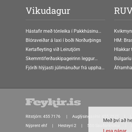
Vikudagur
RU
Hástafir með tónleika í Pakkhúsinu
Kvikmyn
Hafnarstræti 19
GusGus
Blóraveiðar á laxi í boði Norðurþings
HM: Bras
Kertafleyting við Leirutjörn
Hlakkar 
Europe
Skemmtiferðaskipageirinn leggur
Búlgaríu
áherslu á aukið samstarf við íslensk
að Sche
Fjórði hlýjasti júlimánuður frá upphafi
Áframha
sveitarfélög
mælinga
hryðjuve
Ritstjórn:
455 7176
Auglýsingasími:
455 7171
U
Með því að he
Nýprent ehf
Hesteyri 2
550 Sauðárkrókur
Lesa nánar