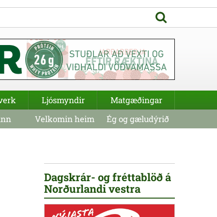
verk
Ljósmyndir
Matgæðingar
inn
Velkomin heim
Ég og gæludýrið
Dagskrár- og fréttablöð á
Norðurlandi vestra