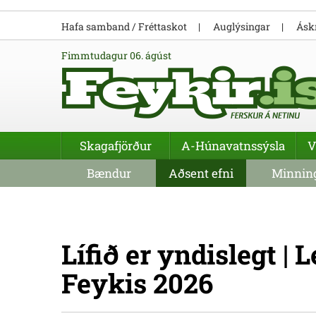
Hafa samband / Fréttaskot
Auglýsingar
Áskr
fimmtudagur 06. ágúst
Skagafjörður
A-Húnavatnssýsla
V
Bændur
Aðsent efni
Minning
Lífið er yndislegt | 
Feykis 2026