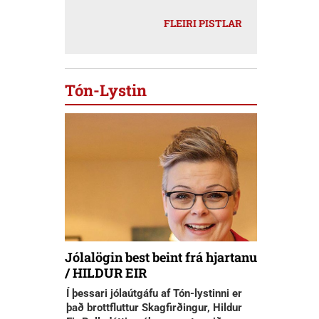
FLEIRI PISTLAR
Tón-Lystin
Jólalögin best beint frá hjartanu
/ HILDUR EIR
Í þessari jólaútgáfu af Tón-lystinni er
það brottfluttur Skagfirðingur, Hildur