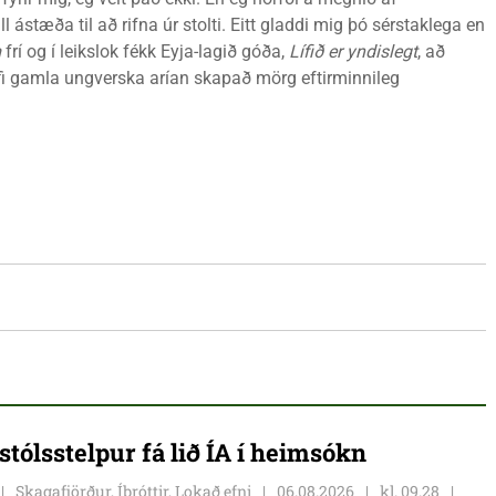
ástæða til að rifna úr stolti. Eitt gladdi mig þó sérstaklega en
m
frí og í leikslok fékk Eyja-lagið góða,
Lífið er yndislegt
, að
fi gamla ungverska arían skapað mörg eftirminnileg
stólsstelpur fá lið ÍA í heimsókn
Skagafjörður, Íþróttir, Lokað efni
06.08.2026
kl. 09.28