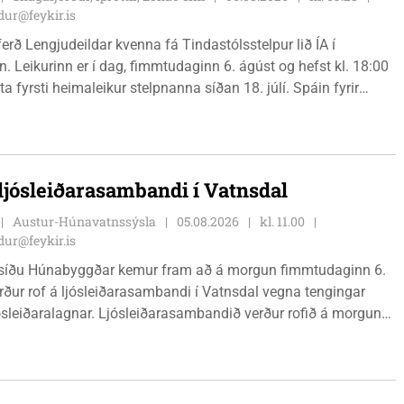
ur@feykir.is
ferð Lengjudeildar kvenna fá Tindastólsstelpur lið ÍA í
. Leikurinn er í dag, fimmtudaginn 6. ágúst og hefst kl. 18:00
ta fyrsti heimaleikur stelpnanna síðan 18. júlí. Spáin fyrir
r fín, lítil háttar rigning og tíu gráðu hiti, þannig að það er um
ð klæða sig eftir veðri og skella sér á völlinn.
 ljósleiðarasambandi í Vatnsdal
Austur-Húnavatnssýsla
05.08.2026
kl. 11.00
ur@feykir.is
síðu Húnabyggðar kemur fram að á morgun fimmtudaginn 6.
rður rof á ljósleiðarasambandi í Vatnsdal vegna tengingar
jósleiðaralagnar. Ljósleiðarasambandið verður rofið á morgun
g klukkan 9:00 í vestanverðum Vatnsdal.