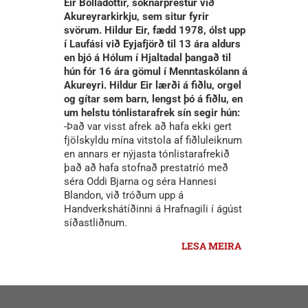
Eir Bolladóttir, sóknarprestur við
Akureyrarkirkju, sem situr fyrir
svörum. Hildur Eir, fædd 1978, ólst upp
í Laufási við Eyjafjörð til 13 ára aldurs
en bjó á Hólum í Hjaltadal þangað til
hún fór 16 ára gömul í Menntaskólann á
Akureyri. Hildur Eir lærði á fiðlu, orgel
og gítar sem barn, lengst þó á fiðlu, en
um helstu tónlistarafrek sín segir hún:
-Það var visst afrek að hafa ekki gert
fjölskyldu mína vitstola af fiðluleiknum
en annars er nýjasta tónlistarafrekið
það að hafa stofnað prestatríó með
séra Oddi Bjarna og séra Hannesi
Blandon, við tróðum upp á
Handverkshátíðinni á Hrafnagili í ágúst
síðastliðnum.
LESA MEIRA