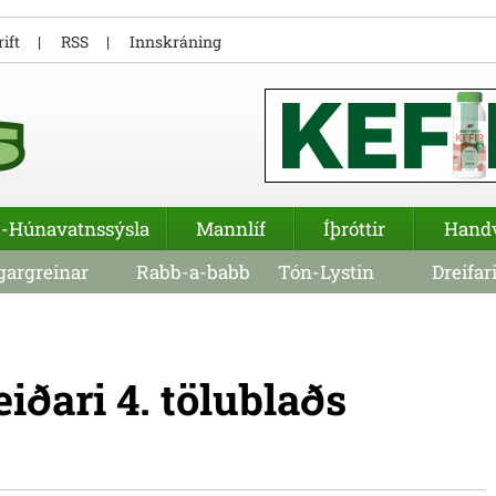
ift
RSS
Innskráning
-Húnavatnssýsla
Mannlíf
Íþróttir
Hand
argreinar
Rabb-a-babb
Tón-Lystin
Dreifar
Leiðari 4. tölublaðs