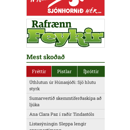
Mest skoðað
Fréttir
Pistlar
Íþróttir
Úthlutun úr Húnasjóði: Sjö hlutu
styrk
Sumarvertíð skemmtiferðaskipa að
ljúka
Ana Clara Paz í raðir Tindastóls
Listasýningin Sleppa lengir