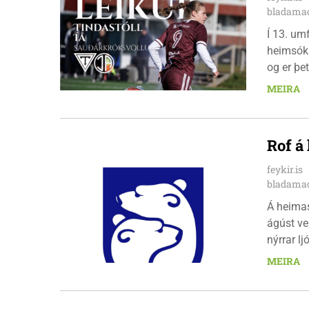
bladamad
Í 13. um
heimsókn
og er þet
leikinn e
MEIRA
að gera a
Rof á
feykir.is
bladamad
Á heima
ágúst ve
nýrrar l
fimmtuda
MEIRA