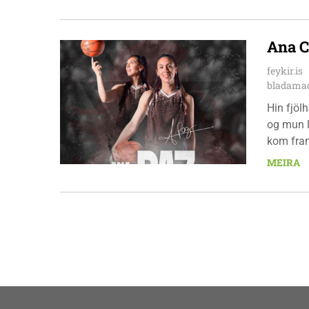
pottinum
Ana C
feykir.is
bladamad
Hin fjöl
og mun l
kom fram
þekkir í
MEIRA
ungt og 