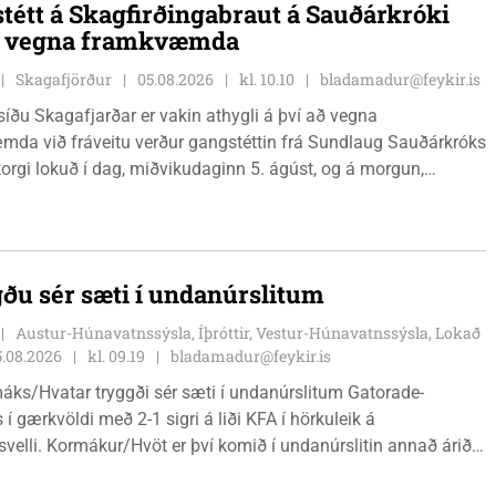
tétt á Skagfirðingabraut á Sauðárkróki
ð vegna framkvæmda
Skagafjörður
05.08.2026
kl. 10.10
bladamadur@feykir.is
íðu Skagafjarðar er vakin athygli á því að vegna
da við fráveitu verður gangstéttin frá Sundlaug Sauðárkróks
orgi lokuð í dag, miðvikudaginn 5. ágúst, og á morgun,
ginn 6. ágúst.
ðu sér sæti í undanúrslitum
Austur-Húnavatnssýsla, Íþróttir, Vestur-Húnavatnssýsla, Lokað
5.08.2026
kl. 09.19
bladamadur@feykir.is
áks/Hvatar tryggði sér sæti í undanúrslitum Gatorade-
 í gærkvöldi með 2-1 sigri á liði KFA í hörkuleik á
velli. Kormákur/Hvöt er því komið í undanúrslitin annað árið í
ásamt þeim verða Álftnesingar, Haukar og Selfyssingar í