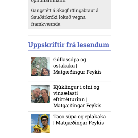
opnunartímann
Gangstétt á Skagfirðingabraut á
Sauðárkróki lokuð vegna
framkvæmda
Uppskriftir frá lesendum
Gúllassúpa og
ostakaka |
Matgæðingur Feykis
Kjúklingur í ofni og
vinsælasti
eftirrétturinn |
Matgæðingar Feykis
Taco súpa og eplakaka
| Matgæðingar Feykis