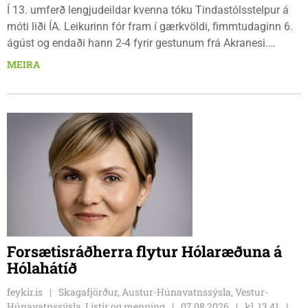
Í 13. umferð lengjudeildar kvenna tóku Tindastólsstelpur á
móti liði ÍA. Leikurinn fór fram í gærkvöldi, fimmtudaginn 6.
ágúst og endaði hann 2-4 fyrir gestunum frá Akranesi.
Tindastólsliðið frumsýndi tvo nýja leikmenn en þær dönsku
MEIRA
Cecilie Lillesoe Esbak Pedersen og Sandra Pedersen eru
tvíburar.
Forsætisráðherra flytur Hólaræðuna á
Hólahátíð
feykir.is
Skagafjörður, Austur-Húnavatnssýsla, Vestur-
Húnavatnssýsla, Listir og menning
07.08.2026
kl. 13.41