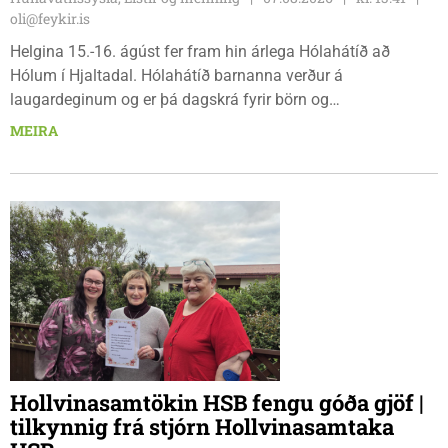
oli@feykir.is
Helgina 15.-16. ágúst fer fram hin árlega Hólahátíð að
Hólum í Hjaltadal. Hólahátíð barnanna verður á
laugardeginum og er þá dagskrá fyrir börn og
fjölskyldur.Lydía Einarsdóttir svæðisstjóri æskulýðsmála og
MEIRA
Karl Lúðvíksson íþróttakennari sjá um dagskrána.
Hollvinasamtökin HSB fengu góða gjöf |
tilkynnig frá stjórn Hollvinasamtaka