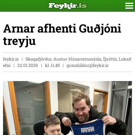
Arnar afhenti Guðjóni
treyju
feykir.is
Skagafjörður, Austur-Húnavatnssýsla, Íþróttir, Lokað
efni
22.01.2026
kl. 11.45
gunnhildur@feykir.is