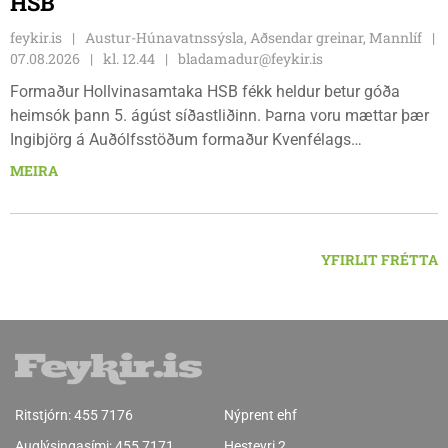
HSB
feykir.is
Austur-Húnavatnssýsla, Aðsendar greinar, Mannlíf
07.08.2026
kl. 12.44
bladamadur@feykir.is
Formaður Hollvinasamtaka HSB fékk heldur betur góða
heimsók þann 5. ágúst síðastliðinn. Þarna voru mættar þær
Ingibjörg á Auðólfsstöðum formaður Kvenfélags
Bólstaðarhlíðarhrepps og Guðrún á Auðkúlu formaður
MEIRA
Kvenfélags Svínavatnshrepps. Afhentu þær Sigurlaugu Þóru
gjafabréf að upphæð kr: 737.800 upp í kaup á
höggbylgjutæki í aðstöðu sjúkraþjálfara.
YFIRLIT FRÉTTA
Ritstjórn:
455 7176
Nýprent ehf
Auglýsingasími:
455 7171
Hesteyri 2