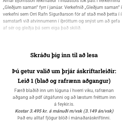
Arnar Björnsson leikmaður Tindastóls tók þátt í verkefninu
„Gleðjum saman“ fyrr í janúar. Verkefnið „Gleðjum saman“ í
verkefni sem Orri Rafn Sigurðarson fór af stað með þetta í í
samstarfi við atvinnumenn í íþróttum og snýst um að gefa
af sér og gleðja þá sem eiga það skilið.
Skráðu þig inn til að lesa
Þú getur valið um þrjár áskriftarleiðir:
Leið 1 (blað og rafrænn aðgangur)
Færð blaðið inn um lúguna í hverri viku, rafrænan
aðgang að pdf útgáfunni og að læstum fréttum inn
á feykir.is.
Kostar 3.495 kr. á mánuði m/vsk (3.149 án/vsk)
Það eru alltaf fjögur blöð í mánaðaráskriftinni.