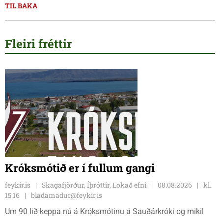
TIL BAKA
Fleiri fréttir
Króksmótið er í fullum gangi
feykir.is
Skagafjörður, Íþróttir, Lokað efni
08.08.2026
kl.
15.16
bladamadur@feykir.is
Um 90 lið keppa nú á Króksmótinu á Sauðárkróki og mikil