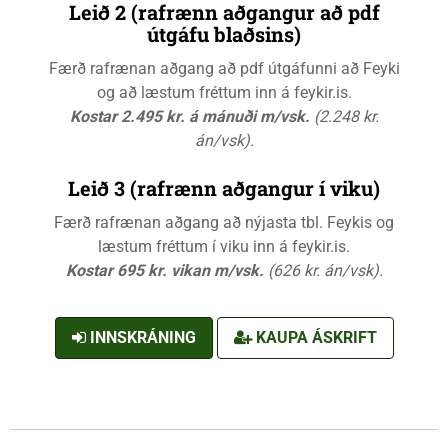
Leið 2 (rafrænn aðgangur að pdf
útgáfu blaðsins)
Færð rafrænan aðgang að pdf útgáfunni að Feyki
og að læstum fréttum inn á feykir.is.
Kostar 2.495 kr. á mánuði m/vsk.
(2.248 kr.
án/vsk).
Leið 3 (rafrænn aðgangur í viku)
Færð rafrænan aðgang að nýjasta tbl. Feykis og
læstum fréttum í viku inn á feykir.is.
Kostar 695 kr. vikan m/vsk.
(626 kr. án/vsk).
INNSKRÁNING
KAUPA ÁSKRIFT