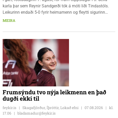
karla þar sem Reynir Sandgerði tók á móti liði Tindastóls.
Leikurinn endaði 5-0 fyrir heimamenn og fleytti sigurinn
Reynismönnum á topp deildarinnar en Stólunum í annað
MEIRA
sætið. Tindastólsliðið frumsýndi jafnframt nýjan leikmann í
leiknum.
Frumsýndu tvo nýja leikmenn en það
dugði ekki til
feykir.is
Skagafjörður, Íþróttir, Lokað efni
07.08.2026
kl.
17.06
bladamadur@feykir.is