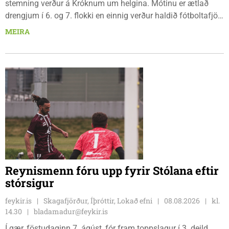
stemning verður á Króknum um helgina. Mótinu er ætlað
drengjum í 6. og 7. flokki en einnig verður haldið fótboltafjör
fyrir yngri systkini. Mótið hófst í gær, föstudaginn 7. ágúst
MEIRA
og því lýkur á morgun, sunnudaginn 9. ágúst.
Reynismenn fóru upp fyrir Stólana eftir
stórsigur
feykir.is
Skagafjörður, Íþróttir, Lokað efni
08.08.2026
kl.
14.30
bladamadur@feykir.is
Í gær, föstudaginn 7. ágúst, fór fram toppslagur í 3. deild