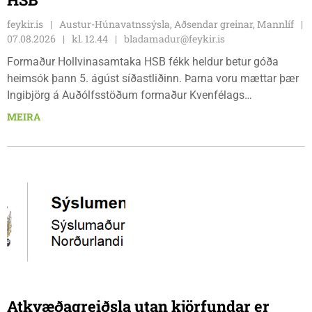
feykir.is
Austur-Húnavatnssýsla, Aðsendar greinar, Mannlíf
07.08.2026
kl. 12.44
bladamadur@feykir.is
Formaður Hollvinasamtaka HSB fékk heldur betur góða
heimsók þann 5. ágúst síðastliðinn. Þarna voru mættar þær
Ingibjörg á Auðólfsstöðum formaður Kvenfélags
Bólstaðarhlíðarhrepps og Guðrún á Auðkúlu formaður
MEIRA
Kvenfélags Svínavatnshrepps. Afhentu þær Sigurlaugu Þóru
gjafabréf að upphæð kr: 737.800 upp í kaup á
höggbylgjutæki í aðstöðu sjúkraþjálfara.
Atkvæðagreiðsla utan kjörfundar er