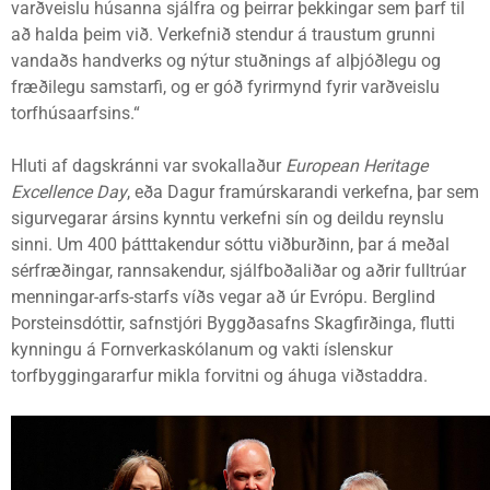
varðveislu húsanna sjálfra og þeirrar þekkingar sem þarf til
að halda þeim við. Verkefnið stendur á traustum grunni
vandaðs handverks og nýtur stuðnings af alþjóðlegu og
fræðilegu samstarfi, og er góð fyrirmynd fyrir varðveislu
torfhúsaarfsins.“
Hluti af dagskránni var svokallaður
European Heritage
Excellence Day
, eða Dagur framúrskarandi verkefna, þar sem
sigurvegarar ársins kynntu verkefni sín og deildu reynslu
sinni. Um 400 þátttakendur sóttu viðburðinn, þar á meðal
sérfræðingar, rannsakendur, sjálfboðaliðar og aðrir fulltrúar
menningar-arfs-starfs víðs vegar að úr Evrópu. Berglind
Þorsteinsdóttir, safnstjóri Byggðasafns Skagfirðinga, flutti
kynningu á Fornverkaskólanum og vakti íslenskur
torfbyggingararfur mikla forvitni og áhuga viðstaddra.