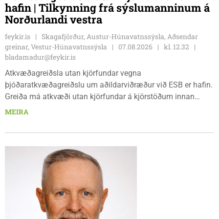
hafin | Tilkynning frá sýslumanninum á
Norðurlandi vestra
feykir.is
Skagafjörður, Austur-Húnavatnssýsla, Aðsendar
greinar, Vestur-Húnavatnssýsla
07.08.2026
kl. 12.32
bladamadur@feykir.is
Atkvæðagreiðsla utan kjörfundar vegna
þjóðaratkvæðagreiðslu um aðildarviðræður við ESB er hafin.
Greiða má atkvæði utan kjörfundar á kjörstöðum innan
umdæmisins sem hér segir: Blönduósi, aðalskrifstofu,
MEIRA
Hnjúkabyggð 33, Blönduósi, virka daga, kl. 09:00 - 15:00.
Sauðárkróki, sýsluskrifstofu, Suðurgötu 1, Sauðárkróki, virka
daga, kl. 09:00 - 15:00. Hvammstanga, ráðhúsi Húnaþings
vestra að Hvammstangabraut 5, Hvammstanga, mánudaga -
fimmtudaga kl. 10:00 - 14:00 og föstudaga kl. 10:00 - 12:00.
Skagaströnd, stjórnsýsluhúsi að Túnbraut 1-3, Skagaströnd,
mánudaga - fimmtudaga kl. 09:00 - 12:00 og 13:00 - 15:00,
frá og með mánudeginum 17. ágúst 2026.