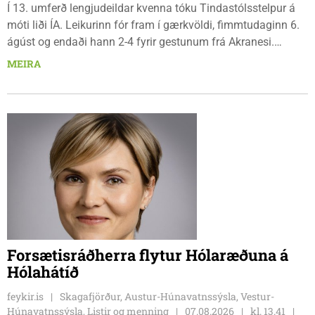
Í 13. umferð lengjudeildar kvenna tóku Tindastólsstelpur á
móti liði ÍA. Leikurinn fór fram í gærkvöldi, fimmtudaginn 6.
ágúst og endaði hann 2-4 fyrir gestunum frá Akranesi.
Tindastólsliðið frumsýndi tvo nýja leikmenn en þær dönsku
MEIRA
Cecilie Lillesoe Esbak Pedersen og Sandra Pedersen eru
tvíburar.
Forsætisráðherra flytur Hólaræðuna á
Hólahátíð
feykir.is
Skagafjörður, Austur-Húnavatnssýsla, Vestur-
Húnavatnssýsla, Listir og menning
07.08.2026
kl. 13.41