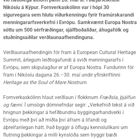
Nikósíu á Kýpur. Fornverkaskólinn var í hópi 30
sigurvegara sem hlutu viðurkenningu fyrir framúrskarandi
menningararfsverkefni í Evrópu. Samkvæmt Europa Nostra
sóttu um 500 sérfræðingar, sjálfboðaliðar, áhugafólk og
stuðningsaðilar verðlaunaafhendinguna.
Verðlaunaafhendingin fór fram á European Cultural Heritage
Summit, árlegum leiðtogafundi á sviði menningararfs í
Evrópu, sem skipulagður er af Europa Nostra. Fundurinn fór
fram í Nikósíu dagana 26.–30. maí undir yfirskriftinni
Heritage as the Soul of Mare Nostrum
.
Fornverkaskólinn hlaut verðlaun í flokknum
Fræðsla, þjálfun
og færni.
Í umsögn dómnefndar segir: „Verkefnið tekst á við
hnignun þekkingar á hefðbundnu byggingarhandverki í
Evrópu með því að miðla því áfram á lifandi og
áþreifanlegan hátt. Það byggir á öflugu kennslulíkani um
flutning þekkingar á milli kynslóða sem tryggir bæði