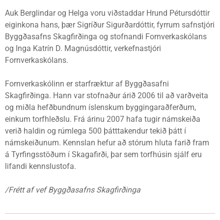
Auk Berglindar og Helga voru viðstaddar Hrund Pétursdóttir
eiginkona hans, þær Sigríður Sigurðardóttir, fyrrum safnstjóri
Byggðasafns Skagfirðinga og stofnandi Fornverkaskólans
og Inga Katrín D. Magnúsdóttir, verkefnastjóri
Fornverkaskólans.
Fornverkaskólinn er starfræktur af Byggðasafni
Skagfirðinga. Hann var stofnaður árið 2006 til að varðveita
og miðla hefðbundnum íslenskum byggingaraðferðum,
einkum torfhleðslu. Frá árinu 2007 hafa tugir námskeiða
verið haldin og rúmlega 500 þátttakendur tekið þátt í
námskeiðunum. Kennslan hefur að stórum hluta farið fram
á Tyrfingsstöðum í Skagafirði, þar sem torfhúsin sjálf eru
lifandi kennslustofa.
/Frétt af vef Byggðasafns Skagfirðinga