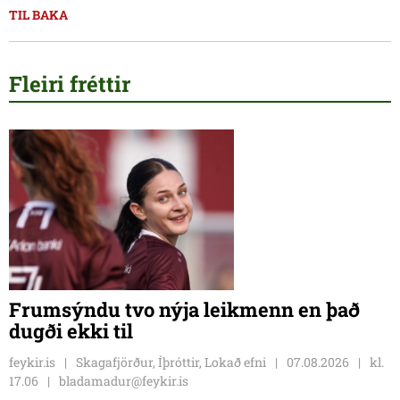
TIL BAKA
Fleiri fréttir
Frumsýndu tvo nýja leikmenn en það
dugði ekki til
feykir.is
Skagafjörður, Íþróttir, Lokað efni
07.08.2026
kl.
17.06
bladamadur@feykir.is