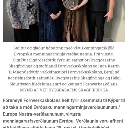
Stoltur og glaður hópurinn með viðurkenningarskjöld
Evrópsku menningarminjaverðlaunanna. Frá vinstri:
Sigríður Sigurðardóttir, fyrrum safnstjóri Byggðasafns
Skagfirðinga og stofnandi Fornverkaskólans og Inga Katrín
D. Magnúsdóttir, verkefnastjóri Fornverkaskólans, Berglind
Þorsteinsdóttir safnstjóri Byggðasafns Skagfirðinga og Helgi
Sigurðsson hleðslumeistari og kennari Fornverkaskólans.
MYND AF VEF BYGGÐASAFNS SKAGFIRÐINGA
Föruneyti Fornverkaskólans hélt fyrir skemmstu til Kýpur til
að taka á móti Evrópsku menningarminjaverðlaununum /
Europa Nostra-verðlaununum, virtustu
menningararfsverðlaunum Evrópu. Verðlaunin voru afhent
við hátíðlega athöfn þann 28. maí sl. í bæjarleikhúsi