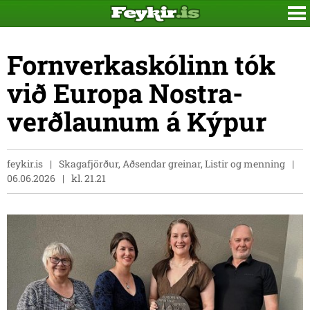
Fornverkaskólinn tók
við Europa Nostra-
verðlaunum á Kýpur
feykir.is
Skagafjörður, Aðsendar greinar, Listir og menning
06.06.2026
kl. 21.21