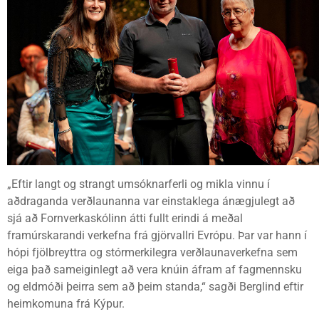
„Eftir langt og strangt umsóknarferli og mikla vinnu í
aðdraganda verðlaunanna var einstaklega ánægjulegt að
sjá að Fornverkaskólinn átti fullt erindi á meðal
framúrskarandi verkefna frá gjörvallri Evrópu. Þar var hann í
hópi fjölbreyttra og stórmerkilegra verðlaunaverkefna sem
eiga það sameiginlegt að vera knúin áfram af fagmennsku
og eldmóði þeirra sem að þeim standa,“ sagði Berglind eftir
heimkomuna frá Kýpur.