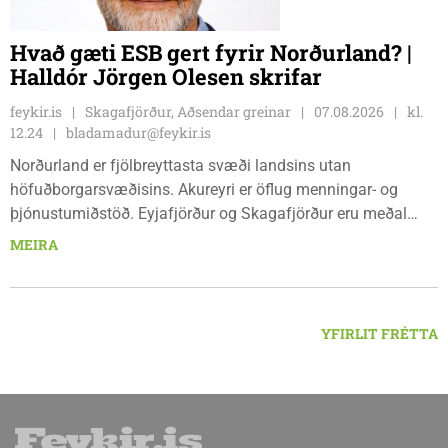
Hvað gæti ESB gert fyrir Norðurland? |
Halldór Jörgen Olesen skrifar
feykir.is
Skagafjörður, Aðsendar greinar
07.08.2026
kl.
12.24
bladamadur@feykir.is
Norðurland er fjölbreyttasta svæði landsins utan
höfuðborgarsvæðisins. Akureyri er öflug menningar- og
þjónustumiðstöð. Eyjafjörður og Skagafjörður eru meðal
bestu landbúnaðarsvæða landsins. Dalvík, Siglufjörður og
MEIRA
Húsavík byggja á sjávarútvegi og ferðaþjónustu. Og víða á
svæðinu er verið að þróa orkuverkefni og nýsköpun.
YFIRLIT FRÉTTA