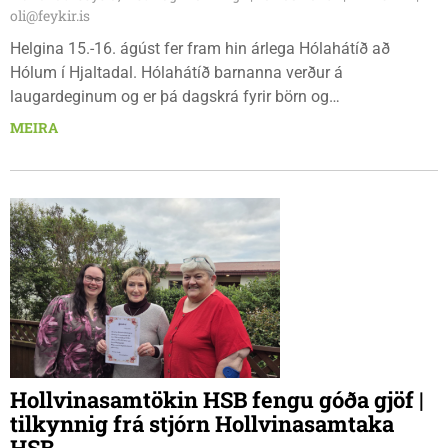
oli@feykir.is
Helgina 15.-16. ágúst fer fram hin árlega Hólahátíð að
Hólum í Hjaltadal. Hólahátíð barnanna verður á
laugardeginum og er þá dagskrá fyrir börn og
fjölskyldur.Lydía Einarsdóttir svæðisstjóri æskulýðsmála og
MEIRA
Karl Lúðvíksson íþróttakennari sjá um dagskrána.
Hollvinasamtökin HSB fengu góða gjöf |
tilkynnig frá stjórn Hollvinasamtaka
HSB