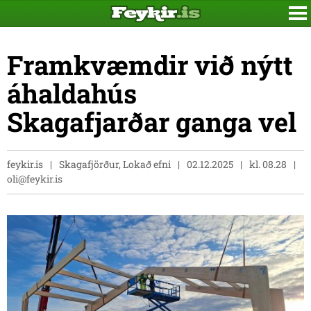
Framkvæmdir við nýtt
áhaldahús
Skagafjarðar ganga vel
feykir.is
Skagafjörður, Lokað efni
02.12.2025
kl. 08.28
oli@feykir.is