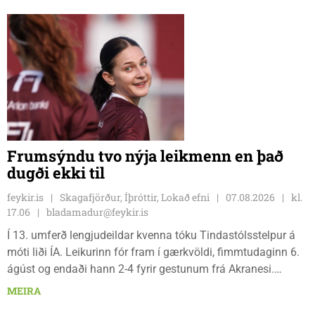
Frumsýndu tvo nýja leikmenn en það
dugði ekki til
feykir.is
Skagafjörður, Íþróttir, Lokað efni
07.08.2026
kl.
17.06
bladamadur@feykir.is
Í 13. umferð lengjudeildar kvenna tóku Tindastólsstelpur á
móti liði ÍA. Leikurinn fór fram í gærkvöldi, fimmtudaginn 6.
ágúst og endaði hann 2-4 fyrir gestunum frá Akranesi.
Tindastólsliðið frumsýndi tvo nýja leikmenn en þær dönsku
MEIRA
Cecilie Lillesoe Esbak Pedersen og Sandra Pedersen eru