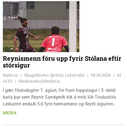
Reynismenn fóru upp fyrir Stólana eftir
stórsigur
feykir.is
Skagafjörður, Íþróttir, Lokað efni
08.08.2026
kl.
14.30
bladamadur@feykir.is
Í gær, föstudaginn 7. ágúst, fór fram toppslagur í 3. deild
karla þar sem Reynir Sandgerði tók á móti liði Tindastóls.
Leikurinn endaði 5-0 fyrir heimamenn og fleytti sigurinn
Reynismönnum á topp deildarinnar en Stólunum í annað
MEIRA
sætið. Tindastólsliðið frumsýndi jafnframt nýjan leikmann í
leiknum.