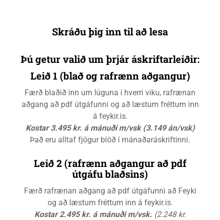
Skráðu þig inn til að lesa
Þú getur valið um þrjár áskriftarleiðir:
Leið 1 (blað og rafrænn aðgangur)
Færð blaðið inn um lúguna í hverri viku, rafrænan
aðgang að pdf útgáfunni og að læstum fréttum inn
á feykir.is.
Kostar 3.495 kr. á mánuði m/vsk (3.149 án/vsk)
Það eru alltaf fjögur blöð í mánaðaráskriftinni.
Leið 2 (rafrænn aðgangur að pdf
útgáfu blaðsins)
Færð rafrænan aðgang að pdf útgáfunni að Feyki
og að læstum fréttum inn á feykir.is.
Kostar 2.495 kr. á mánuði m/vsk.
(2.248 kr.