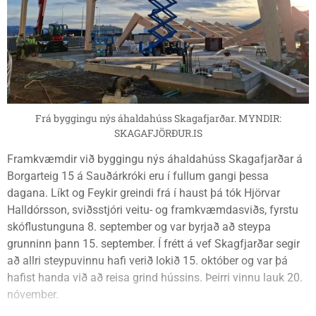
Frá byggingu nýs áhaldahúss Skagafjarðar. MYNDIR:
SKAGAFJÖRÐUR.IS
Framkvæmdir við byggingu nýs áhaldahúss Skagafjarðar á
Borgarteig 15 á Sauðárkróki eru í fullum gangi þessa
dagana. Líkt og Feykir greindi frá í haust þá tók Hjörvar
Halldórsson, sviðsstjóri veitu- og framkvæmdasviðs, fyrstu
skóflustunguna 8. september og var byrjað að steypa
grunninn þann 15. september. Í frétt á vef Skagfjarðar segir
að allri steypuvinnu hafi verið lokið 15. október og var þá
hafist handa við að reisa grind hússins. Þeirri vinnu lauk 20.
nóvember.