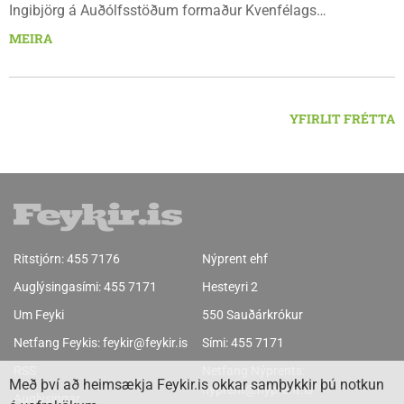
Ingibjörg á Auðólfsstöðum formaður Kvenfélags
Bólstaðarhlíðarhrepps og Guðrún á Auðkúlu formaður
MEIRA
Kvenfélags Svínavatnshrepps. Afhentu þær Sigurlaugu Þóru
gjafabréf að upphæð kr: 737.800 upp í kaup á
höggbylgjutæki í aðstöðu sjúkraþjálfara.
YFIRLIT FRÉTTA
Ritstjórn:
455 7176
Nýprent ehf
Auglýsingasími:
455 7171
Hesteyri 2
Um Feyki
550 Sauðárkrókur
Netfang Feykis:
feykir@feykir.is
Sími:
455 7171
RSS
Netfang Nýprents:
Með því að heimsækja Feykir.is okkar samþykkir þú notkun
nyprent@nyprent.is
Auglýsingar