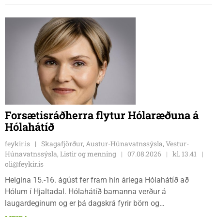
tvíburar.
Forsætisráðherra flytur Hólaræðuna á
Hólahátíð
feykir.is
Skagafjörður, Austur-Húnavatnssýsla, Vestur-
Húnavatnssýsla, Listir og menning
07.08.2026
kl. 13.41
oli@feykir.is
Helgina 15.-16. ágúst fer fram hin árlega Hólahátíð að
Hólum í Hjaltadal. Hólahátíð barnanna verður á
laugardeginum og er þá dagskrá fyrir börn og
fjölskyldur.Lydía Einarsdóttir svæðisstjóri æskulýðsmála og