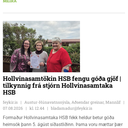
MEIRA
Karl Lúðvíksson íþróttakennari sjá um dagskrána.
Hollvinasamtökin HSB fengu góða gjöf |
tilkynnig frá stjórn Hollvinasamtaka
HSB
feykir.is
Austur-Húnavatnssýsla, Aðsendar greinar, Mannlíf
07.08.2026
kl. 12.44
bladamadur@feykir.is
Formaður Hollvinasamtaka HSB fékk heldur betur góða
heimsók þann 5. ágúst síðastliðinn. Þarna voru mættar þær