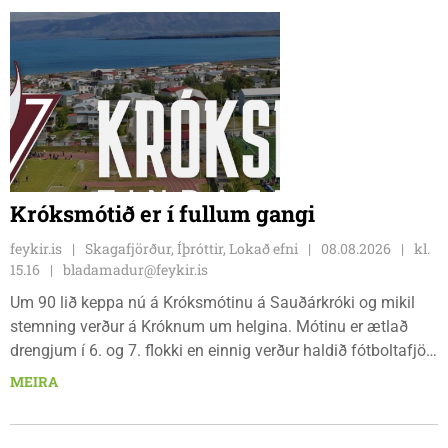
Króksmótið er í fullum gangi
feykir.is
Skagafjörður, Íþróttir, Lokað efni
08.08.2026
kl.
15.16
bladamadur@feykir.is
Um 90 lið keppa nú á Króksmótinu á Sauðárkróki og mikil
stemning verður á Króknum um helgina. Mótinu er ætlað
drengjum í 6. og 7. flokki en einnig verður haldið fótboltafjör
fyrir yngri systkini. Mótið hófst í gær, föstudaginn 7. ágúst
MEIRA
og því lýkur á morgun, sunnudaginn 9. ágúst.