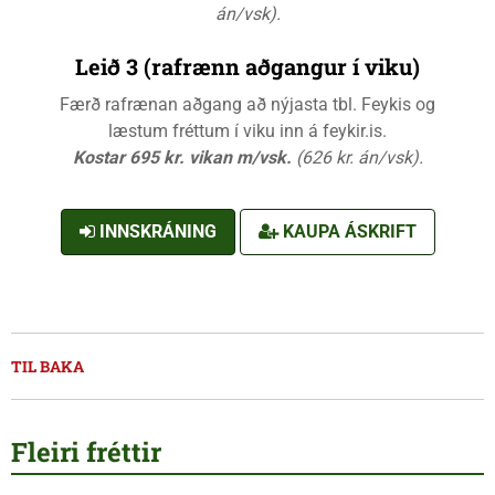
án/vsk).
Leið 3 (rafrænn aðgangur í viku)
Færð rafrænan aðgang að nýjasta tbl. Feykis og
læstum fréttum í viku inn á feykir.is.
Kostar 695 kr. vikan m/vsk.
(626 kr. án/vsk).
INNSKRÁNING
KAUPA ÁSKRIFT
TIL BAKA
Fleiri fréttir