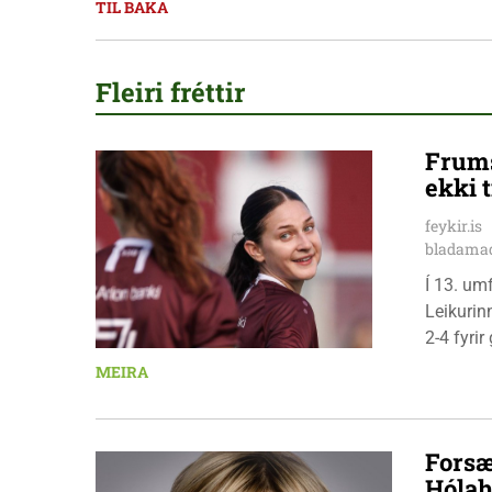
TIL BAKA
Fleiri fréttir
Frums
ekki t
feykir.is
bladamad
Í 13. um
Leikurin
2-4 fyri
leikmenn
MEIRA
Pedersen
Forsæ
Hólah