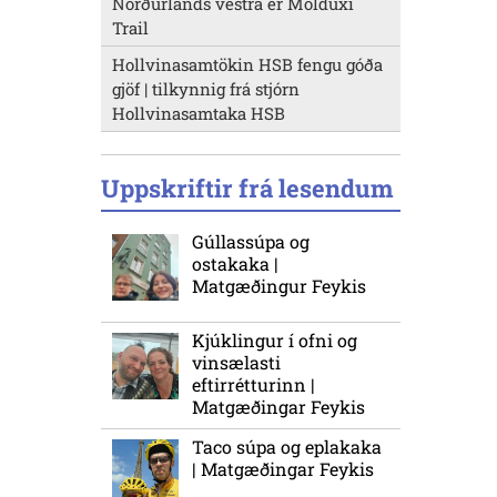
Norðurlands vestra er Molduxi
Trail
Hollvinasamtökin HSB fengu góða
gjöf | tilkynnig frá stjórn
Hollvinasamtaka HSB
Uppskriftir frá lesendum
Gúllassúpa og
ostakaka |
Matgæðingur Feykis
Kjúklingur í ofni og
vinsælasti
eftirrétturinn |
Matgæðingar Feykis
Taco súpa og eplakaka
| Matgæðingar Feykis