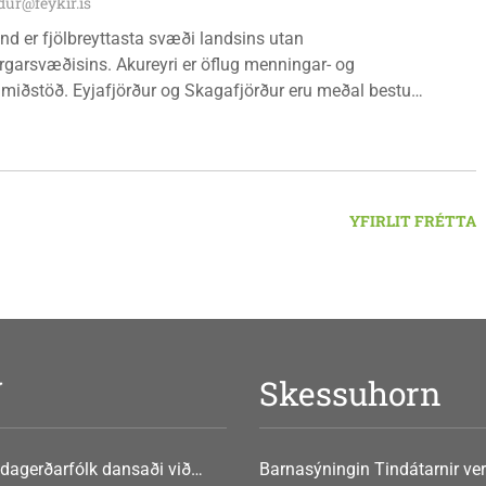
inum 17. ágúst 2026.
ur@feykir.is
nd er fjölbreyttasta svæði landsins utan
garsvæðisins. Akureyri er öflug menningar- og
miðstöð. Eyjafjörður og Skagafjörður eru meðal bestu
ðarsvæða landsins. Dalvík, Siglufjörður og Húsavík byggja á
vegi og ferðaþjónustu. Og víða á svæðinu er verið að þróa
efni og nýsköpun.
YFIRLIT FRÉTTA
V
Skessuhorn
dagerðarfólk dansaði við
Barnasýningin Tindátarnir ver