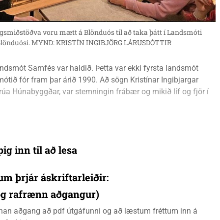
smiðstöðva voru mætt á Blönduós til að taka þátt í Landsmóti
 á Blönduósi. MYND: KRISTÍN INGIBJÖRG LÁRUSDÓTTIR
andsmót Samfés var haldið. Þetta var ekki fyrsta landsmót
ótið fór fram þar árið 1990. Að sögn Kristínar Ingibjargar
trúa Húnabyggðar, var stemningin frábær og mikið líf og fjör í
ig inn til að lesa
um þrjár áskriftarleiðir:
 og rafrænn aðgangur)
rænan aðgang að pdf útgáfunni og að læstum fréttum inn á