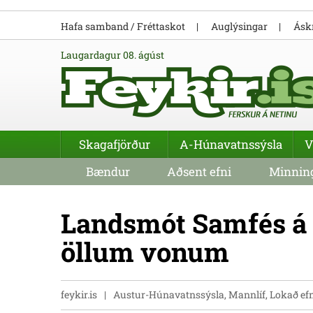
Hafa samband / Fréttaskot
Auglýsingar
Áskr
laugardagur 08. ágúst
Skagafjörður
A-Húnavatnssýsla
V
Bændur
Aðsent efni
Minning
Landsmót Samfés á 
öllum vonum
feykir.is
Austur-Húnavatnssýsla, Mannlíf, Lokað ef