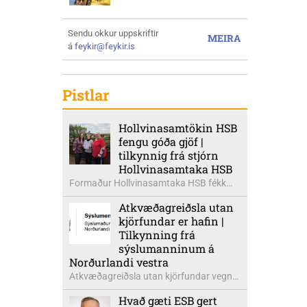
Sendu okkur uppskriftir
MEIRA
á
feykir@feykir.is
Pistlar
Hollvinasamtökin HSB
fengu góða gjöf |
tilkynnig frá stjórn
Hollvinasamtaka HSB
Formaður Hollvinasamtaka HSB fékk
heldur betur góða heimsók þann 5.
Atkvæðagreiðsla utan
ágúst síðastliðinn. Þarna voru mættar
kjörfundar er hafin |
þær Ingibjörg á Auðólfsstöðum
Tilkynning frá
formaður Kvenfélags
sýslumanninum á
Bólstaðarhlíðarhrepps og Guðrún á
Norðurlandi vestra
Auðkúlu formaður Kvenfélags
Atkvæðagreiðsla utan kjörfundar vegna
Svínavatnshrepps. Afhentu þær
þjóðaratkvæðagreiðslu um
Sigurlaugu Þóru gjafabréf að upphæð
Hvað gæti ESB gert
aðildarviðræður við ESB er hafin. Greiða
kr: 737.800 upp í kaup á höggbylgjutæki