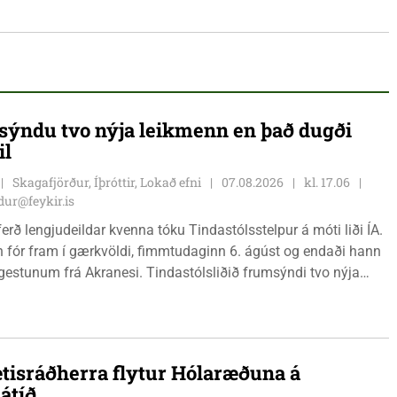
ýndu tvo nýja leikmenn en það dugði
il
Skagafjörður, Íþróttir, Lokað efni
07.08.2026
kl. 17.06
ur@feykir.is
ferð lengjudeildar kvenna tóku Tindastólsstelpur á móti liði ÍA.
n fór fram í gærkvöldi, fimmtudaginn 6. ágúst og endaði hann
r gestunum frá Akranesi. Tindastólsliðið frumsýndi tvo nýja
 en þær dönsku Cecilie Lillesoe Esbak Pedersen og Sandra
 eru tvíburar.
tisráðherra flytur Hólaræðuna á
átíð