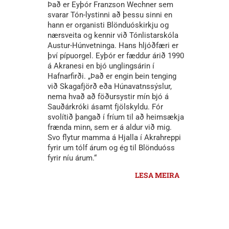
Það er Eyþór Franzson Wechner sem
svarar Tón-lystinni að þessu sinni en
hann er organisti Blönduóskirkju og
nærsveita og kennir við Tónlistarskóla
Austur-Húnvetninga. Hans hljóðfæri er
því pípuorgel. Eyþór er fæddur árið 1990
á Akranesi en bjó unglingsárin í
Hafnarfirði. „Það er engin bein tenging
við Skagafjörð eða Húnavatnssýslur,
nema hvað að föðursystir mín bjó á
Sauðárkróki ásamt fjölskyldu. Fór
svolítið þangað í fríum til að heimsækja
frænda minn, sem er á aldur við mig.
Svo flytur mamma á Hjalla í Akrahreppi
fyrir um tólf árum og ég til Blönduóss
fyrir níu árum.“
LESA MEIRA