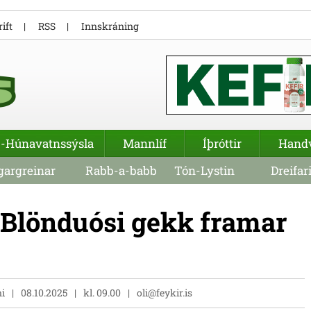
ift
RSS
Innskráning
-Húnavatnssýsla
Mannlíf
Íþróttir
Hand
argreinar
Rabb-a-babb
Tón-Lystin
Dreifar
Blönduósi gekk framar
ni
08.10.2025
kl. 09.00
oli@feykir.is