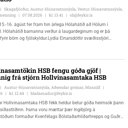
Skagafjörður, Austur-Húnavatnssýsla, Vestur-Húnavatnssýsla,
g menning
07.08.2026
kl. 13.41
oli@feykir.is
15.-16. ágúst fer fram hin árlega Hólahátíð að Hólum í
l. Hólahátíð barnanna verður á laugardeginum og er þá
fyrir börn og fjölskyldur.Lydía Einarsdóttir svæðisstjóri
mála og Karl Lúðvíksson íþróttakennari sjá um dagskrána.
inasamtökin HSB fengu góða gjöf |
nnig frá stjórn Hollvinasamtaka HSB
Austur-Húnavatnssýsla, Aðsendar greinar, Mannlíf
26
kl. 12.44
bladamadur@feykir.is
r Hollvinasamtaka HSB fékk heldur betur góða heimsók þann
 síðastliðinn. Þarna voru mættar þær Ingibjörg á
stöðum formaður Kvenfélags Bólstaðarhlíðarhrepps og Guðrún
lu formaður Kvenfélags Svínavatnshrepps. Afhentu þær