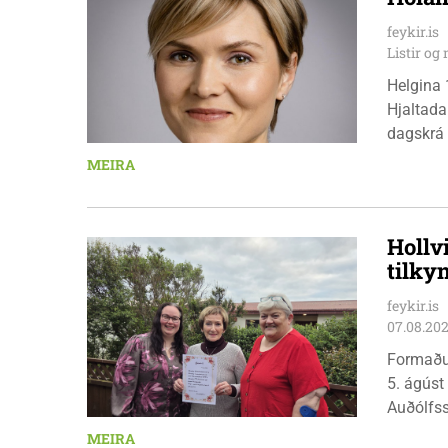
feykir.is
Listir o
Helgina 
Hjaltada
dagskrá 
æskulýðs
MEIRA
Hollv
tilky
feykir.is
07.08.20
Formaðu
5. ágúst
Auðólfs
á Auðkú
MEIRA