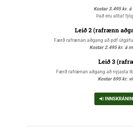
Kostar 3.495 kr. 
Það eru alltaf fjö
Leið 2 (rafrænn aðga
Færð rafrænan aðgang að pdf útgáfunn
Kostar 2.495 kr. á 
Leið 3 (rafr
Færð rafrænan aðgang að nýjasta tbl.
Kostar 695 kr. v
INNSKRÁNI