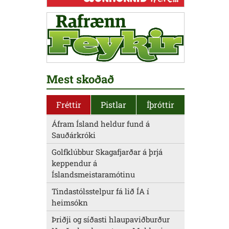
Mest skoðað
Fréttir
Pistlar
Íþróttir
Áfram Ísland heldur fund á
Sauðárkróki
Golfklúbbur Skagafjarðar á þrjá
keppendur á
Íslandsmeistaramótinu
Tindastólsstelpur fá lið ÍA í
heimsókn
Þriðji og síðasti hlaupaviðburður