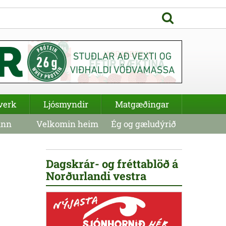
verk
Ljósmyndir
Matgæðingar
inn
Velkomin heim
Ég og gæludýrið
Dagskrár- og fréttablöð á
Norðurlandi vestra