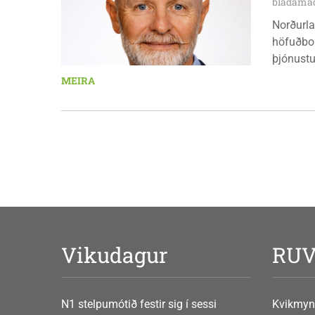
mánudeg
bladamad
Norðurla
höfuðbor
þjónustu
landbúna
MEIRA
sjávarút
orkuverk
Vikudagur
RU
N1 stelpumótið festir sig í sessi
Kvikmyn