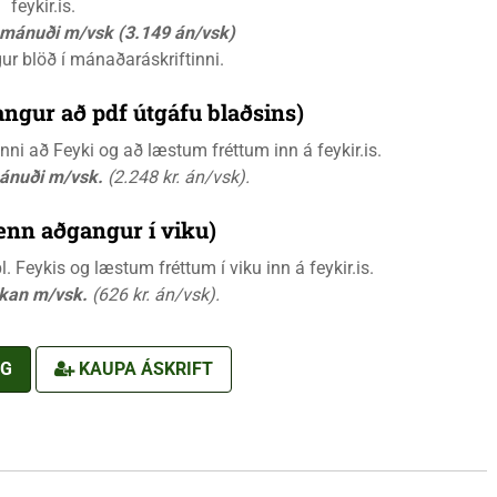
feykir.is.
á mánuði m/vsk (3.149 án/vsk)
gur blöð í mánaðaráskriftinni.
ngur að pdf útgáfu blaðsins)
i að Feyki og að læstum fréttum inn á feykir.is.
mánuði m/vsk.
(2.248 kr. án/vsk).
ænn aðgangur í viku)
 Feykis og læstum fréttum í viku inn á feykir.is.
ikan m/vsk.
(626 kr. án/vsk).
NG
KAUPA ÁSKRIFT