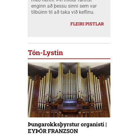
enginn að þessu sinni sem var
tilbúinn til að taka við keflinu.
FLEIRI PISTLAR
Tón-Lystin
Þungarokksþyrstur organisti |
EYÞÓR FRANZSON