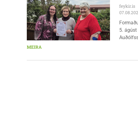
feykir.is
07.08.20
Formaðu
5. ágúst
Auðólfs
á Auðkú
MEIRA
Sigurlau
höggbylg