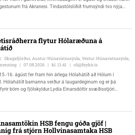
r gestunum frá Akranesi. Tindastólsliðið frumsýndi tvo nýja
 en þær dönsku Cecilie Lillesoe Esbak Pedersen og Sandra
 eru tvíburar.
tisráðherra flytur Hólaræðuna á
átíð
Skagafjörður, Austur-Húnavatnssýsla, Vestur-Húnavatnssýsla,
g menning
07.08.2026
kl. 13.41
oli@feykir.is
15.-16. ágúst fer fram hin árlega Hólahátíð að Hólum í
l. Hólahátíð barnanna verður á laugardeginum og er þá
fyrir börn og fjölskyldur.Lydía Einarsdóttir svæðisstjóri
mála og Karl Lúðvíksson íþróttakennari sjá um dagskrána.
inasamtökin HSB fengu góða gjöf |
nnig frá stjórn Hollvinasamtaka HSB