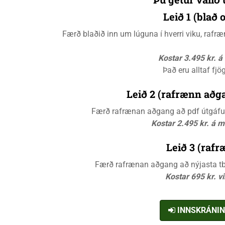
Leið 1 (blað
Færð blaðið inn um lúguna í hverri viku, raf
Kostar 3.495 kr. 
Það eru alltaf fjö
Leið 2 (rafrænn aðga
Færð rafrænan aðgang að pdf útgáfunn
Kostar 2.495 kr. á 
Leið 3 (rafr
Færð rafrænan aðgang að nýjasta tbl.
Kostar 695 kr. v
INNSKRÁNI