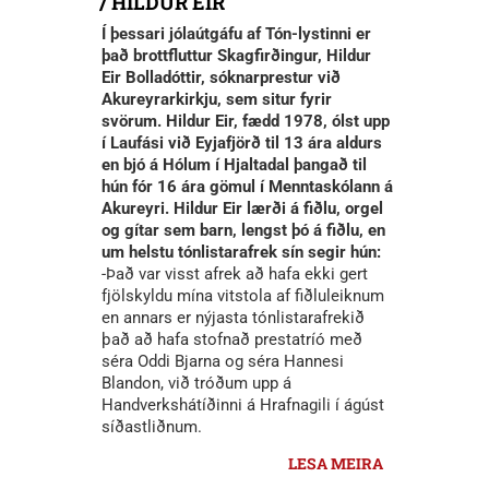
/ HILDUR EIR
Í þessari jólaútgáfu af Tón-lystinni er
það brottfluttur Skagfirðingur, Hildur
Eir Bolladóttir, sóknarprestur við
Akureyrarkirkju, sem situr fyrir
svörum. Hildur Eir, fædd 1978, ólst upp
í Laufási við Eyjafjörð til 13 ára aldurs
en bjó á Hólum í Hjaltadal þangað til
hún fór 16 ára gömul í Menntaskólann á
Akureyri. Hildur Eir lærði á fiðlu, orgel
og gítar sem barn, lengst þó á fiðlu, en
um helstu tónlistarafrek sín segir hún:
-Það var visst afrek að hafa ekki gert
fjölskyldu mína vitstola af fiðluleiknum
en annars er nýjasta tónlistarafrekið
það að hafa stofnað prestatríó með
séra Oddi Bjarna og séra Hannesi
Blandon, við tróðum upp á
Handverkshátíðinni á Hrafnagili í ágúst
síðastliðnum.
LESA MEIRA