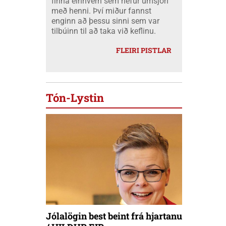
finna einhvern sem hefur umsjón
með henni. Því miður fannst
enginn að þessu sinni sem var
tilbúinn til að taka við keflinu.
FLEIRI PISTLAR
Tón-Lystin
Jólalögin best beint frá hjartanu