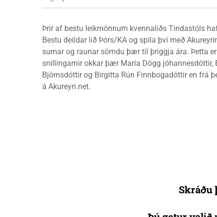
Þrír af bestu leikmönnum kvennaliðs Tindastóls ha
Bestu deildar lið Þórs/KA og spila því með Akureyr
sumar og raunar sömdu þær til þriggja ára. Þetta e
snillingarnir okkar þær María Dögg jóhannesdóttir, E
Björnsdóttir og Birgitta Rún Finnbogadóttir en frá þ
á Akureyri.net.
Skráðu þ
Þú getur valið 