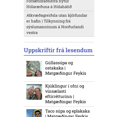
Forsætisráðherra flytur
Hólaræðuna á Hólahátíð
Atkvæðagreiðsla utan kjörfundar
er hafin | Tilkynning frá
sýslumanninum á Norðurlandi
vestra
Uppskriftir frá lesendum
Gúllassúpa og
ostakaka |
Matgæðingur Feykis
Kjúklingur í ofni og
vinsælasti
eftirrétturinn |
Matgæðingar Feykis
Taco súpa og eplakaka
| Matgæðingar Feykis