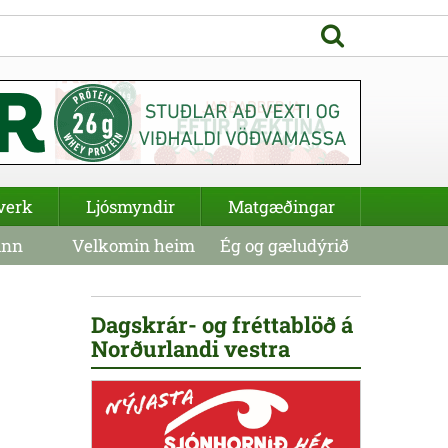
verk
Ljósmyndir
Matgæðingar
inn
Velkomin heim
Ég og gæludýrið
Dagskrár- og fréttablöð á
Norðurlandi vestra