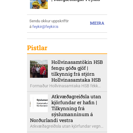
Sendu okkur uppskriftir
MEIRA
á
feykir@feykir.is
Pistlar
Hollvinasamtökin HSB
fengu góða gjöf |
tilkynnig frá stjórn
Hollvinasamtaka HSB
Formaður Hollvinasamtaka HSB fékk
heldur betur góða heimsók þann 5.
Atkvæðagreiðsla utan
ágúst síðastliðinn. Þarna voru mættar
kjörfundar er hafin |
þær Ingibjörg á Auðólfsstöðum
Tilkynning frá
formaður Kvenfélags
sýslumanninum á
Bólstaðarhlíðarhrepps og Guðrún á
Norðurlandi vestra
Auðkúlu formaður Kvenfélags
Atkvæðagreiðsla utan kjörfundar vegna
Svínavatnshrepps. Afhentu þær
þjóðaratkvæðagreiðslu um