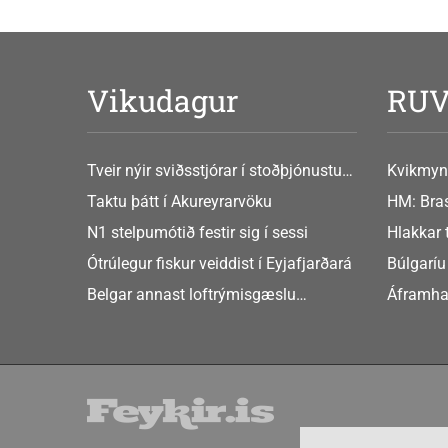
Vikudagur
RU
Tveir nýir sviðsstjórar í stoðþjónustu
Kvikmyn
og stjórnsýslu háskólans
GusGus
Taktu þátt í Akureyrarvöku
HM: Bras
N1 stelpumótið festir sig í sessi
Hlakkar 
Europe
Ótrúlegur fiskur veiddist í Eyjafjarðará
Búlgaríu
að Sche
Belgar annast loftrýmisgæslu
Áframha
Atlandshafsbandalagsins
hryðjuve