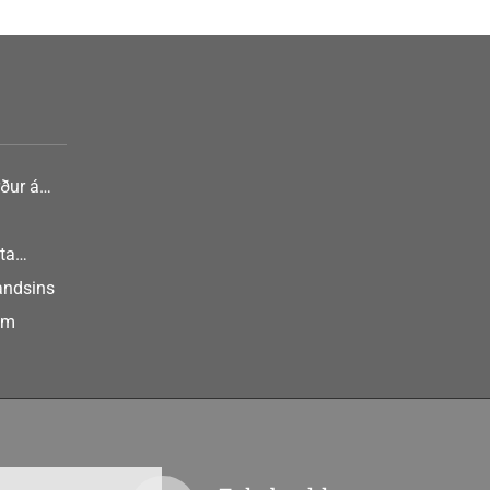
ður á
nlist
ta
landsins
um