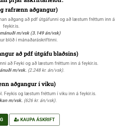
 og rafrænn aðgangur)
rænan aðgang að pdf útgáfunni og að læstum fréttum inn á
feykir.is.
á mánuði m/vsk (3.149 án/vsk)
gur blöð í mánaðaráskriftinni.
ngur að pdf útgáfu blaðsins)
i að Feyki og að læstum fréttum inn á feykir.is.
mánuði m/vsk.
(2.248 kr. án/vsk).
ænn aðgangur í viku)
 Feykis og læstum fréttum í viku inn á feykir.is.
ikan m/vsk.
(626 kr. án/vsk).
NG
KAUPA ÁSKRIFT