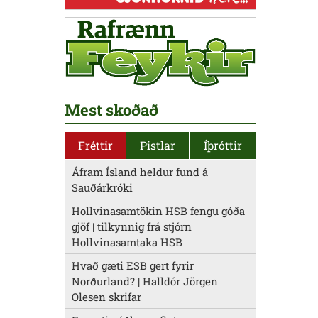
Mest skoðað
Fréttir
Pistlar
Íþróttir
Áfram Ísland heldur fund á
Sauðárkróki
Hollvinasamtökin HSB fengu góða
gjöf | tilkynnig frá stjórn
Hollvinasamtaka HSB
Hvað gæti ESB gert fyrir
Norðurland? | Halldór Jörgen
Olesen skrifar