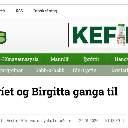
ift
RSS
Innskráning
-Húnavatnssýsla
Mannlíf
Íþróttir
Hand
argreinar
Rabb-a-babb
Tón-Lystin
Dreifar
et og Birgitta ganga til
tir, Vestur-Húnavatnssýsla, Lokað efni
22.01.2026
kl. 13.39