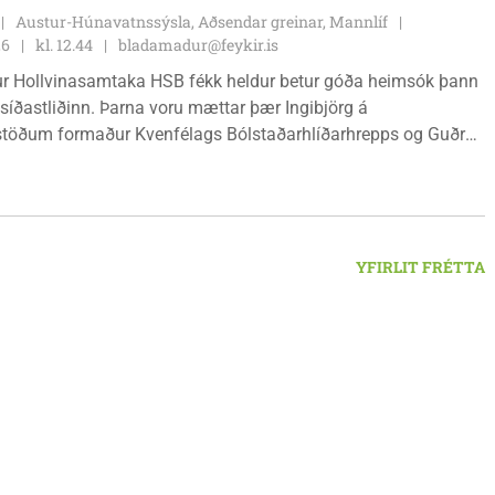
Austur-Húnavatnssýsla, Aðsendar greinar, Mannlíf
26
kl. 12.44
bladamadur@feykir.is
r Hollvinasamtaka HSB fékk heldur betur góða heimsók þann
 síðastliðinn. Þarna voru mættar þær Ingibjörg á
stöðum formaður Kvenfélags Bólstaðarhlíðarhrepps og Guðrún
lu formaður Kvenfélags Svínavatnshrepps. Afhentu þær
gu Þóru gjafabréf að upphæð kr: 737.800 upp í kaup á
jutæki í aðstöðu sjúkraþjálfara.
YFIRLIT FRÉTTA