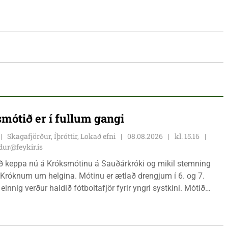
mótið er í fullum gangi
Skagafjörður, Íþróttir, Lokað efni
08.08.2026
kl. 15.16
ur@feykir.is
ð keppa nú á Króksmótinu á Sauðárkróki og mikil stemning
 Króknum um helgina. Mótinu er ætlað drengjum í 6. og 7.
 einnig verður haldið fótboltafjör fyrir yngri systkini. Mótið
gær, föstudaginn 7. ágúst og því lýkur á morgun, sunnudaginn