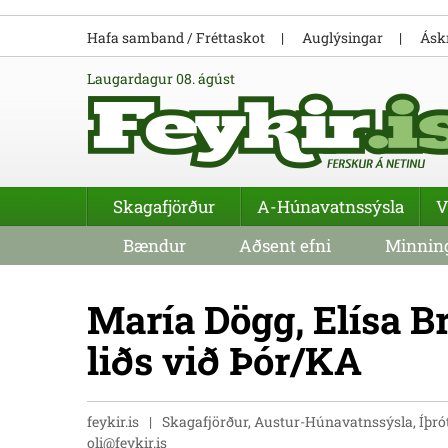
Hafa samband / Fréttaskot
Auglýsingar
Áskr
laugardagur 08. ágúst
Skagafjörður
A-Húnavatnssýsla
V
Bændur
Aðsent efni
Minning
María Dögg, Elísa Brí
liðs við Þór/KA
feykir.is
Skagafjörður, Austur-Húnavatnssýsla, Íþrót
oli@feykir.is