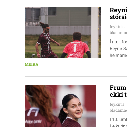
Reyni
stórs
feykir.is
bladamad
Í gær, f
Reynir S
heimamen
Stólunum
MEIRA
leikmann
Frums
ekki t
feykir.is
bladamad
Í 13. um
Leikurin