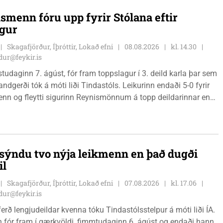
smenn fóru upp fyrir Stólana eftir
igur
Skagafjörður, Íþróttir, Lokað efni
08.08.2026
kl. 14.30
ur@feykir.is
östudaginn 7. ágúst, fór fram toppslagur í 3. deild karla þar sem
andgerði tók á móti liði Tindastóls. Leikurinn endaði 5-0 fyrir
n og fleytti sigurinn Reynismönnum á topp deildarinnar en
 í annað sætið. Tindastólsliðið frumsýndi jafnframt nýjan
 í leiknum.
ýndu tvo nýja leikmenn en það dugði
il
Skagafjörður, Íþróttir, Lokað efni
07.08.2026
kl. 17.06
ur@feykir.is
ferð lengjudeildar kvenna tóku Tindastólsstelpur á móti liði ÍA.
n fór fram í gærkvöldi, fimmtudaginn 6. ágúst og endaði hann