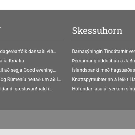
V
Skessuhorn
dagerðarfólk dansaði við
Barnasýningin Tindátarnir ver
Bókasafni Akraness í dag ? tó
ilía-Króatía
Þernurnar glöddu íbúa á Jaðri
eftir Soffíu Björg
til að segja Good evening
Íslandsbanki með hagstæðas
tilboðið
 og Rúmeníu neitað um aðild
Knattspyrnubærinn á leið til 
ngen
ldandi gæsluvarðhald í
Höfundar lásu úr verkum sín
rkamáli