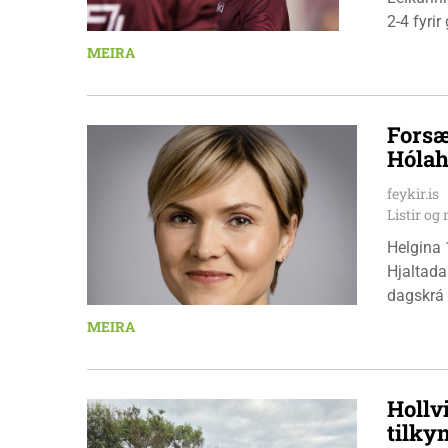
2-4 fyri
leikmenn
MEIRA
Pedersen
Forsæ
Hólah
feykir.is
Listir o
Helgina 
Hjaltada
dagskrá 
æskulýðs
MEIRA
Hollv
tilky