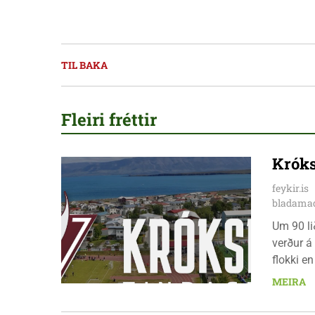
TIL BAKA
Fleiri fréttir
Króks
feykir.is
bladamad
Um 90 li
verður á
flokki en
hófst í 
MEIRA
9. ágúst.