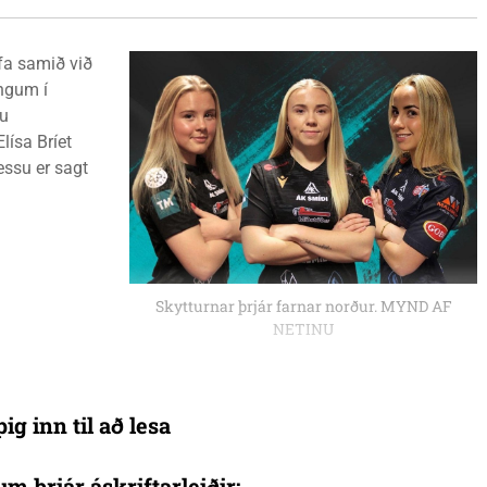
fa samið við
ingum í
ru
lísa Bríet
essu er sagt
Skytturnar þrjár farnar norður. MYND AF
NETINU
ig inn til að lesa
um þrjár áskriftarleiðir: