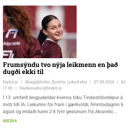
Frumsýndu tvo nýja leikmenn en það
dugði ekki til
feykir.is
Skagafjörður, Íþróttir, Lokað efni
07.08.2026
kl.
17.06
bladamadur@feykir.is
Í 13. umferð lengjudeildar kvenna tóku Tindastólsstelpur á
móti liði ÍA. Leikurinn fór fram í gærkvöldi, fimmtudaginn 6.
ágúst og endaði hann 2-4 fyrir gestunum frá Akranesi.
Tindastólsliðið frumsýndi tvo nýja leikmenn en þær dönsku
MEIRA
Cecilie Lillesoe Esbak Pedersen og Sandra Pedersen eru