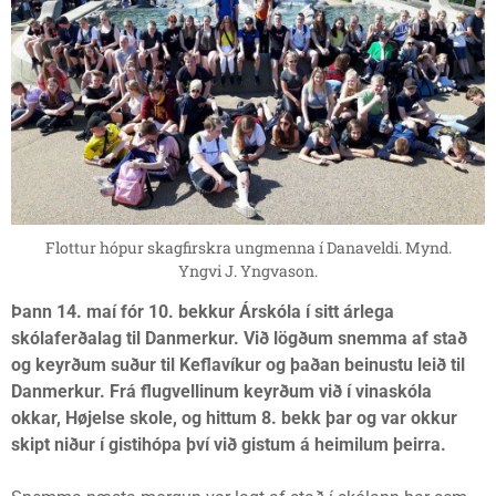
Flottur hópur skagfirskra ungmenna í Danaveldi. Mynd.
Yngvi J. Yngvason.
Þann 14. maí fór 10. bekkur Árskóla í sitt árlega
skólaferðalag til Danmerkur. Við lögðum snemma af stað
og keyrðum suður til Keflavíkur og þaðan beinustu leið til
Danmerkur. Frá flugvellinum keyrðum við í vinaskóla
okkar, Højelse skole, og hittum 8. bekk þar og var okkur
skipt niður í gistihópa því við gistum á heimilum þeirra.