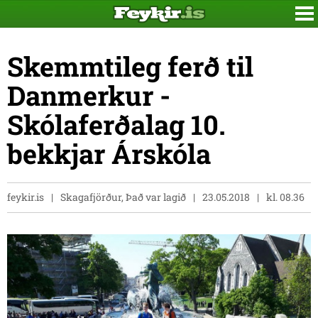
Skemmtileg ferð til
Danmerkur -
Skólaferðalag 10.
bekkjar Árskóla
feykir.is
Skagafjörður, Það var lagið
23.05.2018
kl. 08.36