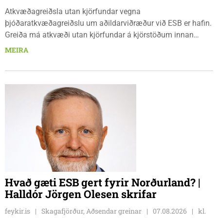
Atkvæðagreiðsla utan kjörfundar vegna
þjóðaratkvæðagreiðslu um aðildarviðræður við ESB er hafin.
Greiða má atkvæði utan kjörfundar á kjörstöðum innan
umdæmisins sem hér segir: Blönduósi, aðalskrifstofu,
MEIRA
Hnjúkabyggð 33, Blönduósi, virka daga, kl. 09:00 - 15:00.
Sauðárkróki, sýsluskrifstofu, Suðurgötu 1, Sauðárkróki, virka
daga, kl. 09:00 - 15:00. Hvammstanga, ráðhúsi Húnaþings
vestra að Hvammstangabraut 5, Hvammstanga, mánudaga -
fimmtudaga kl. 10:00 - 14:00 og föstudaga kl. 10:00 - 12:00.
Skagaströnd, stjórnsýsluhúsi að Túnbraut 1-3, Skagaströnd,
mánudaga - fimmtudaga kl. 09:00 - 12:00 og 13:00 - 15:00,
frá og með mánudeginum 17. ágúst 2026.
Hvað gæti ESB gert fyrir Norðurland? |
Halldór Jörgen Olesen skrifar
feykir.is
Skagafjörður, Aðsendar greinar
07.08.2026
kl.