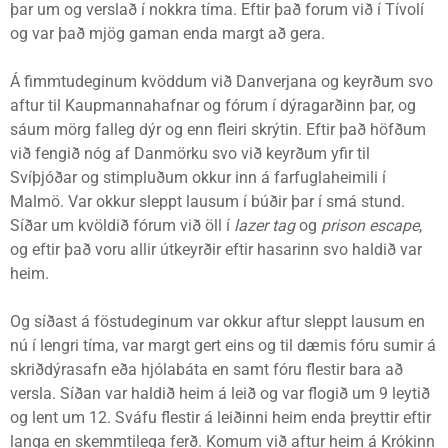
þar um og verslað í nokkra tíma. Eftir það forum við í Tívolí
og var það mjög gaman enda margt að gera.
Á fimmtudeginum kvöddum við Danverjana og keyrðum svo
aftur til Kaupmannahafnar og fórum í dýragarðinn þar, og
sáum mörg falleg dýr og enn fleiri skrýtin. Eftir það höfðum
við fengið nóg af Danmörku svo við keyrðum yfir til
Svíþjóðar og stimpluðum okkur inn á farfuglaheimili í
Malmö. Var okkur sleppt lausum í búðir þar í smá stund.
Síðar um kvöldið fórum við öll í
lazer tag
og
prison escape
,
og eftir það voru allir útkeyrðir eftir hasarinn svo haldið var
heim.
Og síðast á föstudeginum var okkur aftur sleppt lausum en
nú í lengri tíma, var margt gert eins og til dæmis fóru sumir á
skriðdýrasafn eða hjólabáta en samt fóru flestir bara að
versla. Síðan var haldið heim á leið og var flogið um 9 leytið
og lent um 12. Sváfu flestir á leiðinni heim enda þreyttir eftir
langa en skemmtilega ferð. Komum við aftur heim á Krókinn