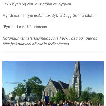
um 6 leytið og voru allir orðnir vel syfjaðir.
Myndirnar hér fyrir neðan tók Sylvía Dögg Gunnarsdóttir.
/Eymundur Ás Þórarinsson
Höfundur var í starfskynningu hjá Feyki í dag og í gær og
fékk það hlutverk að skrifa ferðasöguna.