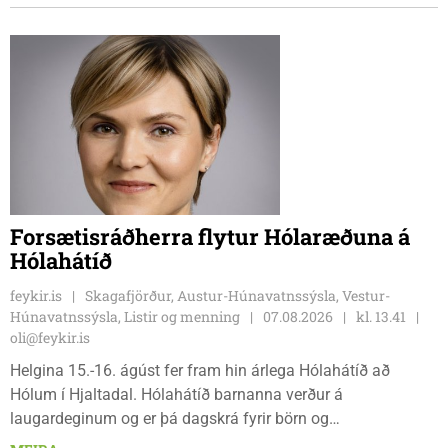
tvíburar.
Forsætisráðherra flytur Hólaræðuna á
Hólahátíð
feykir.is
Skagafjörður, Austur-Húnavatnssýsla, Vestur-
Húnavatnssýsla, Listir og menning
07.08.2026
kl. 13.41
oli@feykir.is
Helgina 15.-16. ágúst fer fram hin árlega Hólahátíð að
Hólum í Hjaltadal. Hólahátíð barnanna verður á
laugardeginum og er þá dagskrá fyrir börn og
fjölskyldur.Lydía Einarsdóttir svæðisstjóri æskulýðsmála og