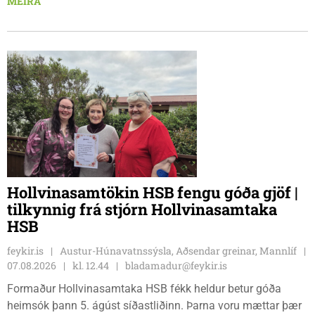
MEIRA
Karl Lúðvíksson íþróttakennari sjá um dagskrána.
Hollvinasamtökin HSB fengu góða gjöf |
tilkynnig frá stjórn Hollvinasamtaka
HSB
feykir.is
Austur-Húnavatnssýsla, Aðsendar greinar, Mannlíf
07.08.2026
kl. 12.44
bladamadur@feykir.is
Formaður Hollvinasamtaka HSB fékk heldur betur góða
heimsók þann 5. ágúst síðastliðinn. Þarna voru mættar þær