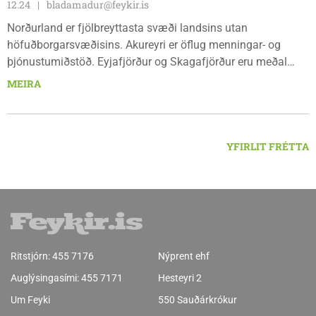
12.24
bladamadur@feykir.is
Norðurland er fjölbreyttasta svæði landsins utan
höfuðborgarsvæðisins. Akureyri er öflug menningar- og
þjónustumiðstöð. Eyjafjörður og Skagafjörður eru meðal
bestu landbúnaðarsvæða landsins. Dalvík, Siglufjörður og
MEIRA
Húsavík byggja á sjávarútvegi og ferðaþjónustu. Og víða á
svæðinu er verið að þróa orkuverkefni og nýsköpun.
YFIRLIT FRÉTTA
Ritstjórn:
455 7176
Nýprent ehf
Auglýsingasími:
455 7171
Hesteyri 2
Um Feyki
550 Sauðárkrókur