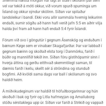
Snemma næsta morgun var lagt af stað í skólann þar sem
vel var tekið á móti okkur, við vorum spurð spurninga um
Ísland og okkur sýndur skólinn. Síðan var spilaður
landsleikur í bandí. Ekki voru allir sammála hvernig leikurinn
endaði, sumir sögðu að hann hafi verið jafn 5:5 en aðrir vilja
halda því fram að hann hafi endað 5:4 fyrir Íslandi.
Fórum við svo í göngutúr í gegnum Åsenskóg og enduðum í
bænum Køge sem er vinabær Skagafjarðar. Þar var labbað í
gegnum bæinn og skoðað elsta torg í Danmörku, farið í
búðir og mannlífið tekið inn. Síðan fóru gistihóparnir sinn í
hverja áttina og gerðu eitthvað skemmtilegt saman, til
dæmis farið í keilu, skellt sér á ströndina og stunduð
bogfimi. Að kvöldi sama dags var ball í skólanum og svo
haldið heim.
Á miðvikudeginum var haldið til höfuðborgarinnar og hún
skoðuð í bak og fyrir og Litla hafmeyjan og Amalíuborg
stóðu sérstaklega upp úr. Síðan var farið á Strikið og vappað