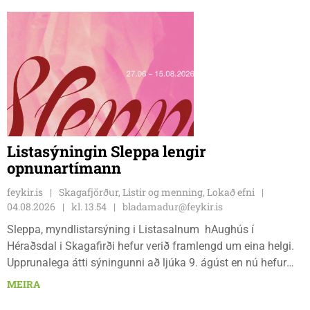
Listasýningin Sleppa lengir
opnunartímann
feykir.is
Skagafjörður, Listir og menning, Lokað efni
04.08.2026
kl. 13.54
bladamadur@feykir.is
Sleppa, myndlistarsýning i Listasalnum hAughús í
Héraðsdal i Skagafirði hefur verið framlengd um eina helgi.
Upprunalega átti sýningunni að ljúka 9. ágúst en nú hefur
opnunartíminn verið framlengdur til 15. ágúst. Opið er á
MEIRA
föstudögum og um helgar frá 13:00 til 18:00.