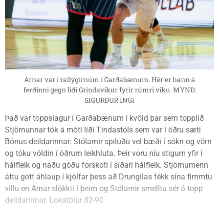
Arnar var í rallýgírnum í Garðabænum. Hér er hann á
ferðinni gegn liði Grindavíkur fyrir rúmri viku. MYND:
SIGURÐUR INGI
Það var toppslagur í Garðabænum í kvöld þar sem topplið
Stjörnunnar tók á móti liði Tindastóls sem var í öðru sæti
Bónus-deildarinnar. Stólarnir spiluðu vel bæði í sókn og vörn
og tóku völdin í öðrum leikhluta. Þeir voru níu stigum yfir í
hálfleik og náðu góðu forskoti í síðari hálfleik. Stjörnumenn
áttu gott áhlaup í kjölfar þess að Drungilas fékk sína fimmtu
villu en Arnar slökkti í þeim og Stólarnir smelltu sér á topp
deildarinnar. Lokatölur 82-90.