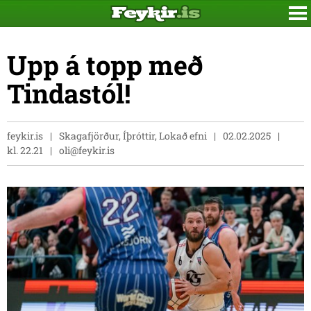
Upp á topp með
Tindastól!
feykir.is
Skagafjörður, Íþróttir, Lokað efni
02.02.2025
kl. 22.21
oli@feykir.is