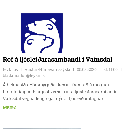
Rof á ljósleiðarasambandi í Vatnsdal
feykir.is
Austur-Húnavatnssýsla
05.08.2026
kl. 11.00
bladamadur@feykir.is
Á heimasíðu Húnabyggðar kemur fram að á morgun
fimmtudaginn 6. ágúst verður rof á ljósleiðarasambandi í
Vatnsdal vegna tengingar nýrrar ljósleiðaralagnar.
Ljósleiðarasambandið verður rofið á morgun fimmtudag
MEIRA
klukkan 9:00 í vestanverðum Vatnsdal.