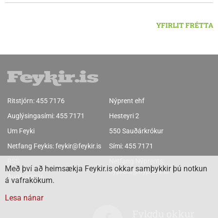
YFIRLIT FRÉTTA
Ritstjórn:
455 7176
Nýprent ehf
Auglýsingasími:
455 7171
Hesteyri 2
Um Feyki
550 Sauðárkrókur
Netfang Feykis:
feykir@feykir.is
Sími:
455 7171
RSS
Netfang Nýprents:
Með því að heimsækja Feykir.is okkar samþykkir þú notkun
nyprent@nyprent.is
Auglýsingar
á vafrakökum.
Lesa nánar
Fylgdu okkur