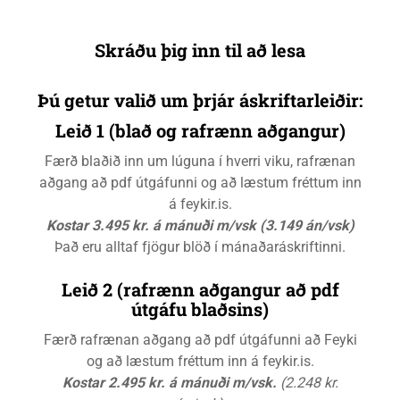
Skráðu þig inn til að lesa
Þú getur valið um þrjár áskriftarleiðir:
Leið 1 (blað og rafrænn aðgangur)
Færð blaðið inn um lúguna í hverri viku, rafrænan
aðgang að pdf útgáfunni og að læstum fréttum inn
á feykir.is.
Kostar 3.495 kr. á mánuði m/vsk (3.149 án/vsk)
Það eru alltaf fjögur blöð í mánaðaráskriftinni.
Leið 2 (rafrænn aðgangur að pdf
útgáfu blaðsins)
Færð rafrænan aðgang að pdf útgáfunni að Feyki
og að læstum fréttum inn á feykir.is.
Kostar 2.495 kr. á mánuði m/vsk.
(2.248 kr.