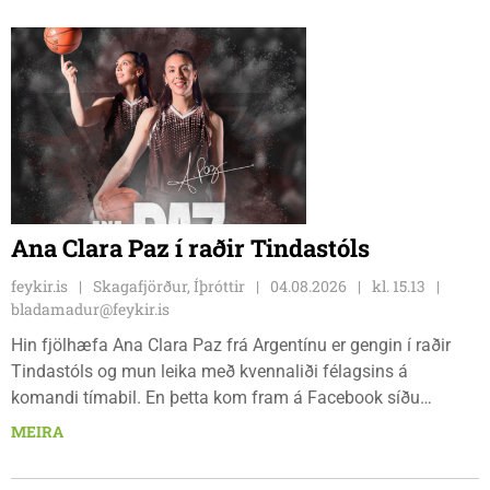
Ana Clara Paz í raðir Tindastóls
feykir.is
Skagafjörður, Íþróttir
04.08.2026
kl. 15.13
bladamadur@feykir.is
Hin fjölhæfa Ana Clara Paz frá Argentínu er gengin í raðir
Tindastóls og mun leika með kvennaliði félagsins á
komandi tímabil. En þetta kom fram á Facebook síðu
Körfuknattleiksdeildarinnar fyrr í dag. Paz þekkir íslenska
MEIRA
körfuboltann vel og kemur með mikilvæga reynslu inn í ungt
og metnaðarfullt lið Stólanna.