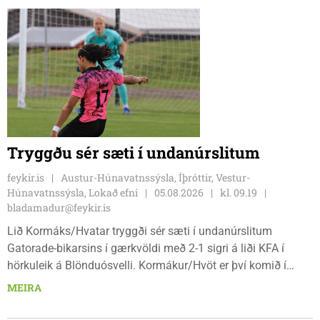
Tryggðu sér sæti í undanúrslitum
feykir.is
Austur-Húnavatnssýsla, Íþróttir, Vestur-
Húnavatnssýsla, Lokað efni
05.08.2026
kl. 09.19
bladamadur@feykir.is
Lið Kormáks/Hvatar tryggði sér sæti í undanúrslitum
Gatorade-bikarsins í gærkvöldi með 2-1 sigri á liði KFA í
hörkuleik á Blönduósvelli. Kormákur/Hvöt er því komið í
undanúrslitin annað árið í röð, en ásamt þeim verða
MEIRA
Álftnesingar, Haukar og Selfyssingar í pottinum þegar dregið
verður.