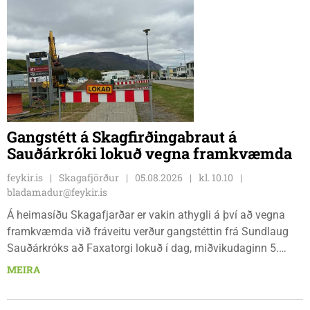
Gangstétt á Skagfirðingabraut á
Sauðárkróki lokuð vegna framkvæmda
feykir.is
Skagafjörður
05.08.2026
kl. 10.10
bladamadur@feykir.is
Á heimasíðu Skagafjarðar er vakin athygli á því að vegna
framkvæmda við fráveitu verður gangstéttin frá Sundlaug
Sauðárkróks að Faxatorgi lokuð í dag, miðvikudaginn 5.
ágúst, og á morgun, fimmtudaginn 6. ágúst.
MEIRA