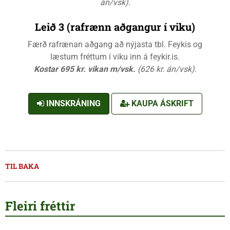
án/vsk).
Leið 3 (rafrænn aðgangur í viku)
Færð rafrænan aðgang að nýjasta tbl. Feykis og
læstum fréttum í viku inn á feykir.is.
Kostar 695 kr. vikan m/vsk.
(626 kr. án/vsk).
INNSKRÁNING
KAUPA ÁSKRIFT
TIL BAKA
Fleiri fréttir