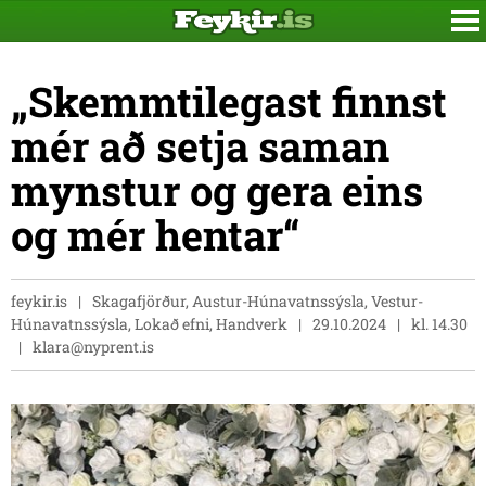
„Skemmtilegast finnst
mér að setja saman
mynstur og gera eins
og mér hentar“
feykir.is
Skagafjörður, Austur-Húnavatnssýsla, Vestur-
Húnavatnssýsla, Lokað efni, Handverk
29.10.2024
kl. 14.30
klara@nyprent.is