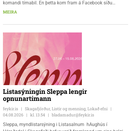
komandi tímabil. En þetta kom fram á Facebook síðu
Körfuknattleiksdeildarinnar fyrr í dag. Paz þekkir íslenska
MEIRA
körfuboltann vel og kemur með mikilvæga reynslu inn í ungt
og metnaðarfullt lið Stólanna.
Listasýningin Sleppa lengir
opnunartímann
feykir.is
Skagafjörður, Listir og menning, Lokað efni
04.08.2026
kl. 13.54
bladamadur@feykir.is
Sleppa, myndlistarsýning i Listasalnum hAughús í