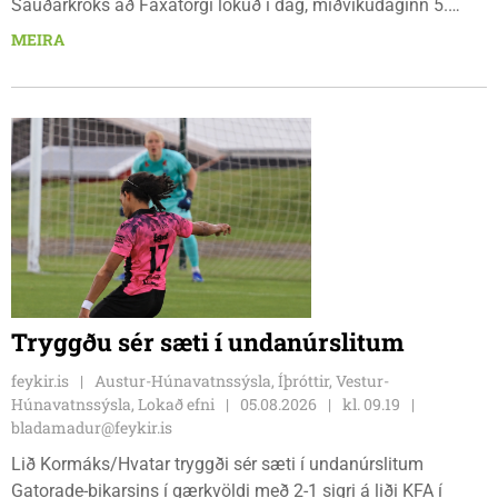
Sauðárkróks að Faxatorgi lokuð í dag, miðvikudaginn 5.
ágúst, og á morgun, fimmtudaginn 6. ágúst.
MEIRA
Tryggðu sér sæti í undanúrslitum
feykir.is
Austur-Húnavatnssýsla, Íþróttir, Vestur-
Húnavatnssýsla, Lokað efni
05.08.2026
kl. 09.19
bladamadur@feykir.is
Lið Kormáks/Hvatar tryggði sér sæti í undanúrslitum
Gatorade-bikarsins í gærkvöldi með 2-1 sigri á liði KFA í