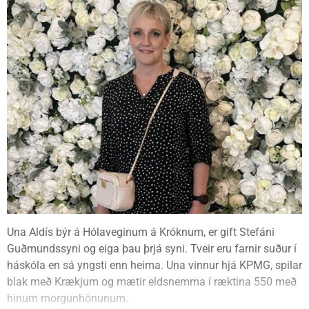
Una Aldís býr á Hólaveginum á Króknum, er gift Stefáni
Guðmundssyni og eiga þau þrjá syni. Tveir eru farnir suður í
háskóla en sá yngsti enn heima. Una vinnur hjá KPMG, spilar
blak með Krækjum og mætir eldsnemma í ræktina 550 með
hinum morgunhönunum.