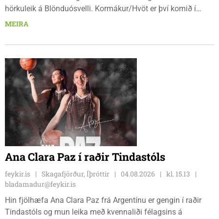
hörkuleik á Blönduósvelli. Kormákur/Hvöt er því komið í
undanúrslitin annað árið í röð, en ásamt þeim verða
MEIRA
Álftnesingar, Haukar og Selfyssingar í pottinum þegar dregið
verður.
Ana Clara Paz í raðir Tindastóls
feykir.is
Skagafjörður, Íþróttir
04.08.2026
kl. 15.13
bladamadur@feykir.is
Hin fjölhæfa Ana Clara Paz frá Argentínu er gengin í raðir
Tindastóls og mun leika með kvennaliði félagsins á