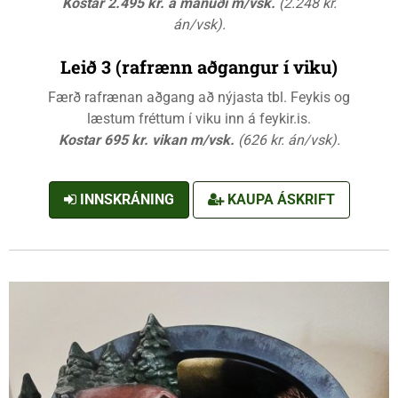
Kostar 2.495 kr. á mánuði m/vsk.
(2.248 kr.
án/vsk).
Leið 3 (rafrænn aðgangur í viku)
Færð rafrænan aðgang að nýjasta tbl. Feykis og
læstum fréttum í viku inn á feykir.is.
Kostar 695 kr. vikan m/vsk.
(626 kr. án/vsk).
INNSKRÁNING
KAUPA ÁSKRIFT