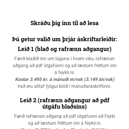
Skráðu þig inn til að lesa
Þú getur valið um þrjár áskriftarleiðir:
Leið 1 (blað og rafrænn aðgangur)
Færð blaðið inn um lúguna í hverri viku, rafrænan
aðgang að pdf útgáfunni og að læstum fréttum inn
á feykir.is.
Kostar 3.495 kr. á mánuði m/vsk (3.149 án/vsk)
Það eru alltaf fjögur blöð í mánaðaráskriftinni.
Leið 2 (rafrænn aðgangur að pdf
útgáfu blaðsins)
Færð rafrænan aðgang að pdf útgáfunni að Feyki
og að læstum fréttum inn á feykir.is.