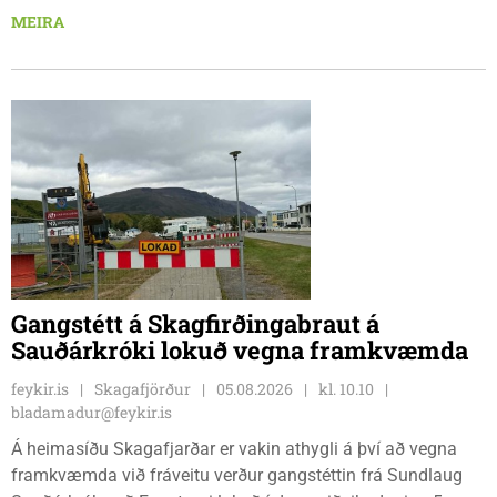
Ljósleiðarasambandið verður rofið á morgun fimmtudag
MEIRA
klukkan 9:00 í vestanverðum Vatnsdal.
Gangstétt á Skagfirðingabraut á
Sauðárkróki lokuð vegna framkvæmda
feykir.is
Skagafjörður
05.08.2026
kl. 10.10
bladamadur@feykir.is
Á heimasíðu Skagafjarðar er vakin athygli á því að vegna
framkvæmda við fráveitu verður gangstéttin frá Sundlaug