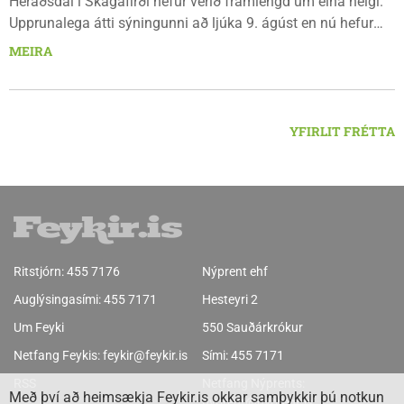
Héraðsdal i Skagafirði hefur verið framlengd um eina helgi.
Upprunalega átti sýningunni að ljúka 9. ágúst en nú hefur
opnunartíminn verið framlengdur til 15. ágúst. Opið er á
MEIRA
föstudögum og um helgar frá 13:00 til 18:00.
YFIRLIT FRÉTTA
Ritstjórn:
455 7176
Nýprent ehf
Auglýsingasími:
455 7171
Hesteyri 2
Um Feyki
550 Sauðárkrókur
Netfang Feykis:
feykir@feykir.is
Sími:
455 7171
RSS
Netfang Nýprents:
Með því að heimsækja Feykir.is okkar samþykkir þú notkun
nyprent@nyprent.is