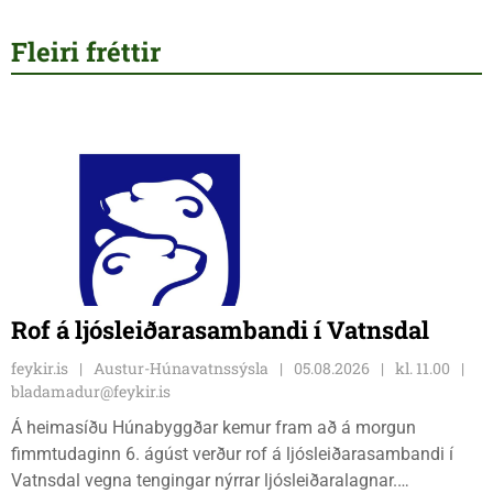
Fleiri fréttir
Rof á ljósleiðarasambandi í Vatnsdal
feykir.is
Austur-Húnavatnssýsla
05.08.2026
kl. 11.00
bladamadur@feykir.is
Á heimasíðu Húnabyggðar kemur fram að á morgun
fimmtudaginn 6. ágúst verður rof á ljósleiðarasambandi í
Vatnsdal vegna tengingar nýrrar ljósleiðaralagnar.