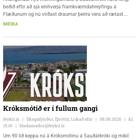
beðið eftir að sjá einhverja framkvæmdahreyfingu á
Flæðunum og nú virðast draumar þeirra vera að rætast.
Þórður Hansen mætti með tæki og tól og hóf
MEIRA
jarðvegsframkvæmdir vegna menningarhúss nú fyrir helgina
og sagði Magnús Barðdal sveitarstjóri það vera virkilega
ánægjulegt að sjá að loksins sé farið að vinna á svæðinu,
þegar Feykir spurði hann út í málið.
Króksmótið er í fullum gangi
feykir.is
Skagafjörður, Íþróttir, Lokað efni
08.08.2026
kl.
15.16
bladamadur@feykir.is
Um 90 lið keppa nú á Króksmótinu á Sauðárkróki og mikil