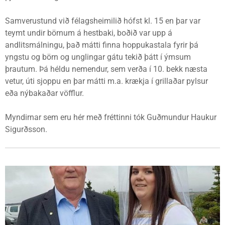
Samverustund við félagsheimilið hófst kl. 15 en þar var
teymt undir börnum á hestbaki, boðið var upp á
andlitsmálningu, það mátti finna hoppukastala fyrir þá
yngstu og börn og unglingar gátu tekið þátt í ýmsum
þrautum. Þá héldu nemendur, sem verða í 10. bekk næsta
vetur, úti sjoppu en þar mátti m.a. krækja í grillaðar pylsur
eða nýbakaðar vöfflur.
Myndirnar sem eru hér með fréttinni tók Guðmundur Haukur
Sigurðsson.