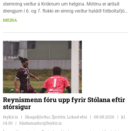
stemning verður á Króknum um helgina. Mótinu er ætlað
drengjum í 6. og 7. flokki en einnig verður haldið fótboltafjör
fyrir yngri systkini. Mótið hófst í gær, föstudaginn 7. ágúst
MEIRA
og því lýkur á morgun, sunnudaginn 9. ágúst.
Reynismenn fóru upp fyrir Stólana eftir
stórsigur
feykir.is
Skagafjörður, Íþróttir, Lokað efni
08.08.2026
kl.
14.30
bladamadur@feykir.is