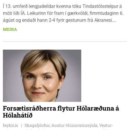
Í 13. umferð lengjudeildar kvenna tóku Tindastólsstelpur á
móti liði ÍA. Leikurinn fór fram í gærkvöldi, fimmtudaginn 6.
ágúst og endaði hann 2-4 fyrir gestunum frá Akranesi.
Tindastólsliðið frumsýndi tvo nýja leikmenn en þær dönsku
MEIRA
Cecilie Lillesoe Esbak Pedersen og Sandra Pedersen eru
tvíburar.
Forsætisráðherra flytur Hólaræðuna á
Hólahátíð
feykir.is
Skagafjörður, Austur-Húnavatnssýsla, Vestur-