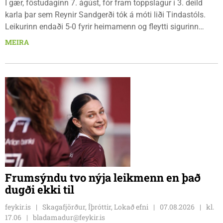
Í gær, föstudaginn 7. ágúst, fór fram toppslagur í 3. deild
karla þar sem Reynir Sandgerði tók á móti liði Tindastóls.
Leikurinn endaði 5-0 fyrir heimamenn og fleytti sigurinn
Reynismönnum á topp deildarinnar en Stólunum í annað
MEIRA
sætið. Tindastólsliðið frumsýndi jafnframt nýjan leikmann í
leiknum.
Frumsýndu tvo nýja leikmenn en það
dugði ekki til
feykir.is
Skagafjörður, Íþróttir, Lokað efni
07.08.2026
kl.
17.06
bladamadur@feykir.is