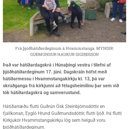
Frá þjóðhátíðardeginum á Hvammstanga. MYNDIR:
GUÐMUNDUR HAUKUR SIGIRÐSSON
Það var hátíðardagskrá í Húnaþingi vestra í tilefni af
þjóðhátíðardeginum 17. júní. Dagskráin hófst með
hátíðarmessu í Hvammstangakirkju kl. 13, þá var
skrúðganga frá kirkjunni að félagsheimilinu þar sem við
tók hátíðardagskrá og samverustund.
Hátíðarræðu flutti Guðrún Ósk Steinbjörnsdóttir en
fjallkonan, Eygló Hrund Guðmundsdóttir, flutti ljóð. Þá flutti
Kirkjukór Hvammstangakirkju lög sem helguð voru
þjóðhátíðardeginum.