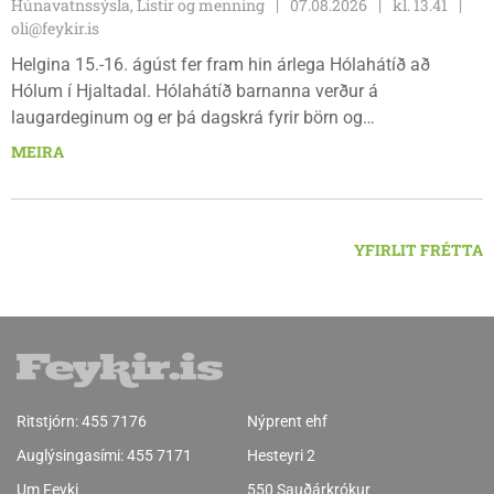
Húnavatnssýsla, Listir og menning
07.08.2026
kl. 13.41
oli@feykir.is
Helgina 15.-16. ágúst fer fram hin árlega Hólahátíð að
Hólum í Hjaltadal. Hólahátíð barnanna verður á
laugardeginum og er þá dagskrá fyrir börn og
fjölskyldur.Lydía Einarsdóttir svæðisstjóri æskulýðsmála og
MEIRA
Karl Lúðvíksson íþróttakennari sjá um dagskrána.
YFIRLIT FRÉTTA
Ritstjórn:
455 7176
Nýprent ehf
Auglýsingasími:
455 7171
Hesteyri 2
Um Feyki
550 Sauðárkrókur