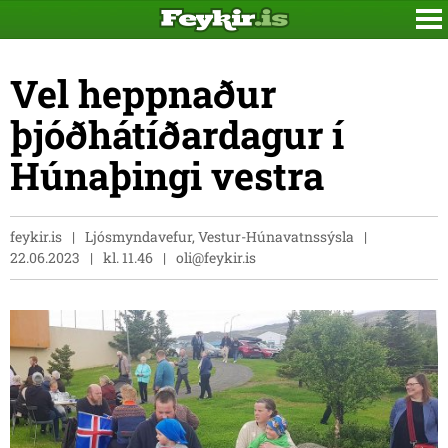
Vel heppnaður
þjóðhátíðardagur í
Húnaþingi vestra
feykir.is
Ljósmyndavefur, Vestur-Húnavatnssýsla
22.06.2023
kl. 11.46
oli@feykir.is