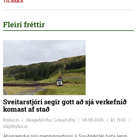
TIL BAKA
Fleiri fréttir
Sveitarstjóri segir gott að sjá verkefnið
komast af stað
feykir.is
Skagafjörður, Lokað efni
08.08.2026
kl. 19.01
oli@feykir.is
Áhangendur nýs menningarhúss á Sauðárkróki hafa lengi