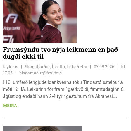
Frumsýndu tvo nýja leikmenn en það
dugði ekki til
feykir.is
Skagafjörður, Íþróttir, Lokað efni
07.08.2026
kl.
17.06
bladamadur@feykir.is
Í 13. umferð lengjudeildar kvenna tóku Tindastólsstelpur á
móti liði ÍA. Leikurinn fór fram í gærkvöldi, fimmtudaginn 6.
ágúst og endaði hann 2-4 fyrir gestunum frá Akranesi.
Tindastólsliðið frumsýndi tvo nýja leikmenn en þær dönsku
MEIRA
Cecilie Lillesoe Esbak Pedersen og Sandra Pedersen eru
tvíburar.