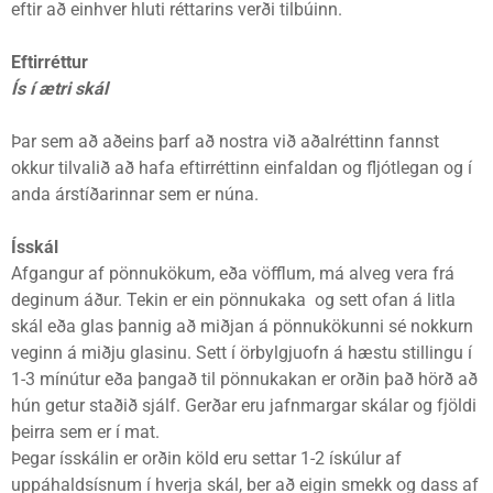
eftir að einhver hluti réttarins verði tilbúinn.
Eftirréttur
Ís í ætri skál
Þar sem að aðeins þarf að nostra við aðalréttinn fannst
okkur tilvalið að hafa eftirréttinn einfaldan og fljótlegan og í
anda árstíðarinnar sem er núna.
Ísskál
Afgangur af pönnukökum, eða vöfflum, má alveg vera frá
deginum áður. Tekin er ein pönnukaka og sett ofan á litla
skál eða glas þannig að miðjan á pönnukökunni sé nokkurn
veginn á miðju glasinu. Sett í örbylgjuofn á hæstu stillingu í
1-3 mínútur eða þangað til pönnukakan er orðin það hörð að
hún getur staðið sjálf. Gerðar eru jafnmargar skálar og fjöldi
þeirra sem er í mat.
Þegar ísskálin er orðin köld eru settar 1-2 ískúlur af
uppáhaldsísnum í hverja skál, ber að eigin smekk og dass af