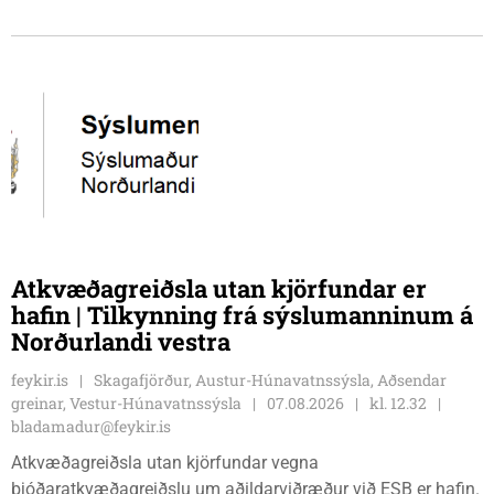
Kvenfélags Svínavatnshrepps. Afhentu þær Sigurlaugu Þóru
gjafabréf að upphæð kr: 737.800 upp í kaup á
höggbylgjutæki í aðstöðu sjúkraþjálfara.
Atkvæðagreiðsla utan kjörfundar er
hafin | Tilkynning frá sýslumanninum á
Norðurlandi vestra
feykir.is
Skagafjörður, Austur-Húnavatnssýsla, Aðsendar
greinar, Vestur-Húnavatnssýsla
07.08.2026
kl. 12.32
bladamadur@feykir.is
Atkvæðagreiðsla utan kjörfundar vegna
þjóðaratkvæðagreiðslu um aðildarviðræður við ESB er hafin.