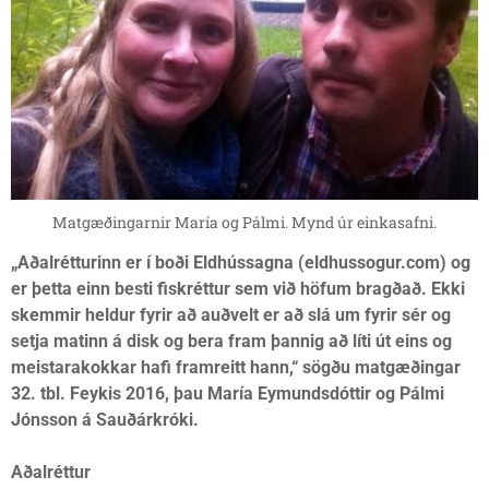
Matgæðingarnir María og Pálmi. Mynd úr einkasafni.
„Aðalrétturinn er í boði Eldhússagna (eldhussogur.com) og
er þetta einn besti fiskréttur sem við höfum bragðað. Ekki
skemmir heldur fyrir að auðvelt er að slá um fyrir sér og
setja matinn á disk og bera fram þannig að líti út eins og
meistarakokkar hafi framreitt hann,“ sögðu matgæðingar
32. tbl. Feykis 2016, þau María Eymundsdóttir og Pálmi
Jónsson á Sauðárkróki.
Aðalréttur