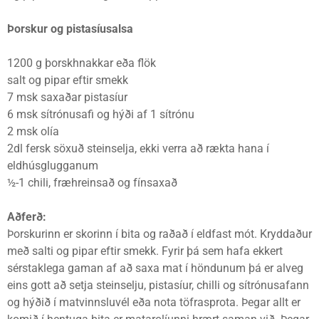
Þorskur og pistasíusalsa
1200 g þorskhnakkar eða flök
salt og pipar eftir smekk
7 msk saxaðar pistasíur
6 msk sítrónusafi og hýði af 1 sítrónu
2 msk olía
2dl fersk söxuð steinselja, ekki verra að rækta hana í
eldhúsglugganum
½-1 chili, fræhreinsað og fínsaxað
Aðferð:
Þorskurinn er skorinn í bita og raðað í eldfast mót. Kryddaður
með salti og pipar eftir smekk. Fyrir þá sem hafa ekkert
sérstaklega gaman af að saxa mat í höndunum þá er alveg
eins gott að setja steinselju, pistasíur, chilli og sítrónusafann
og hýðið í matvinnsluvél eða nota töfrasprota. Þegar allt er