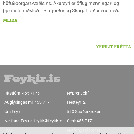
höfuðborgarsvæðisins. Akureyri er öflug menningar- og
þjónustumiðstöð. Eyjafjörður og Skagafjörður eru meðal
bestu landbúnaðarsvæða landsins. Dalvík, Siglufjörður og
MEIRA
Húsavík byggja á sjávarútvegi og ferðaþjónustu. Og víða á
svæðinu er verið að þróa orkuverkefni og nýsköpun.
YFIRLIT FRÉTTA
Ritstjórn:
455 7176
Nýprent ehf
Auglýsingasími:
455 7171
Hesteyri 2
Um Feyki
550 Sauðárkrókur
Netfang Feykis:
feykir@feykir.is
Sími:
455 7171
RSS
Netfang Nýprents: