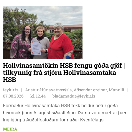
Hollvinasamtökin HSB fengu góða gjöf |
tilkynnig frá stjórn Hollvinasamtaka
HSB
feykir.is
Austur-Húnavatnssýsla, Aðsendar greinar, Mannlíf
07.08.2026
kl. 12.44
bladamadur@feykir.is
Formaður Hollvinasamtaka HSB fékk heldur betur góða
heimsók þann 5. ágúst síðastliðinn. Þarna voru mættar þær
Ingibjörg á Auðólfsstöðum formaður Kvenfélags
Bólstaðarhlíðarhrepps og Guðrún á Auðkúlu formaður
MEIRA