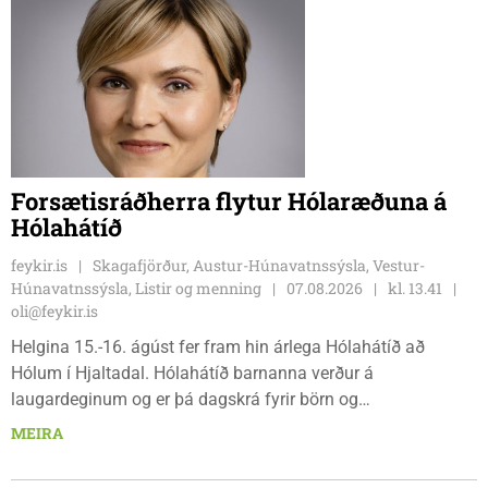
Forsætisráðherra flytur Hólaræðuna á
Hólahátíð
feykir.is
Skagafjörður, Austur-Húnavatnssýsla, Vestur-
Húnavatnssýsla, Listir og menning
07.08.2026
kl. 13.41
oli@feykir.is
Helgina 15.-16. ágúst fer fram hin árlega Hólahátíð að
Hólum í Hjaltadal. Hólahátíð barnanna verður á
laugardeginum og er þá dagskrá fyrir börn og
fjölskyldur.Lydía Einarsdóttir svæðisstjóri æskulýðsmála og
MEIRA
Karl Lúðvíksson íþróttakennari sjá um dagskrána.