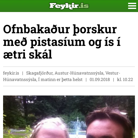
Ofnbakaður þorskur
með pistasíum og ís í
ætri skál
feykir.is
Skagafjörður, Austur-Húnavatnssýsla, Vestur-
Húnavatnssýsla, Í matinn er þetta helst
01.09.2018
kl. 10.22