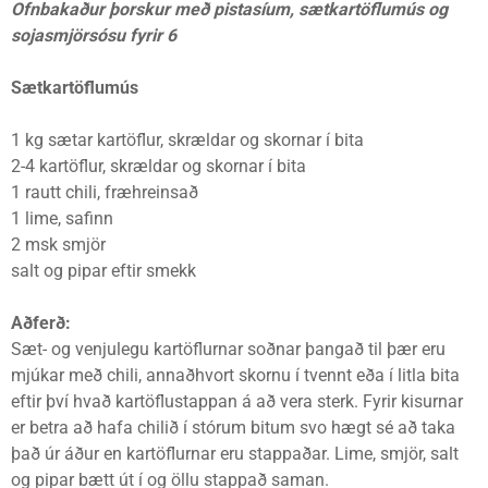
Ofnbakaður þorskur með pistasíum, sætkartöflumús og
sojasmjörsósu fyrir 6
Sætkartöflumús
1 kg sætar kartöflur, skrældar og skornar í bita
2-4 kartöflur, skrældar og skornar í bita
1 rautt chili, fræhreinsað
1 lime, safinn
2 msk smjör
salt og pipar eftir smekk
Aðferð:
Sæt- og venjulegu kartöflurnar soðnar þangað til þær eru
mjúkar með chili, annaðhvort skornu í tvennt eða í litla bita
eftir því hvað kartöflustappan á að vera sterk. Fyrir kisurnar
er betra að hafa chilið í stórum bitum svo hægt sé að taka
það úr áður en kartöflurnar eru stappaðar. Lime, smjör, salt
og pipar bætt út í og öllu stappað saman.