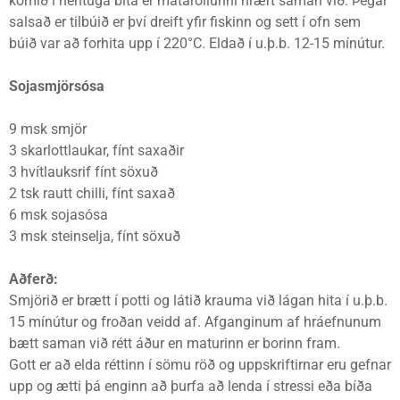
komið í hentuga bita er matarolíunni hrært saman við. Þegar
salsað er tilbúið er því dreift yfir fiskinn og sett í ofn sem
búið var að forhita upp í 220°C. Eldað í u.þ.b. 12-15 mínútur.
Sojasmjörsósa
9 msk smjör
3 skarlottlaukar, fínt saxaðir
3 hvítlauksrif fínt söxuð
2 tsk rautt chilli, fínt saxað
6 msk sojasósa
3 msk steinselja, fínt söxuð
Aðferð:
Smjörið er brætt í potti og látið krauma við lágan hita í u.þ.b.
15 mínútur og froðan veidd af. Afganginum af hráefnunum
bætt saman við rétt áður en maturinn er borinn fram.
Gott er að elda réttinn í sömu röð og uppskriftirnar eru gefnar
upp og ætti þá enginn að þurfa að lenda í stressi eða bíða