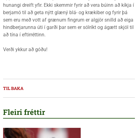
hunangi dreift yfir. Ekki skemmir fyrir að vera búinn að kíkja í
berjamó til að geta nýtt glæný blá- og krækiber og fyrir þá
sem eru með vott af grænum fingrum er algjör snilld að eiga
hindberjarunna úti í garði þar sem er sólríkt og ágætt skjól til
að tína í eftirréttinn.
Verði ykkur að góðu!
TIL BAKA
Fleiri fréttir