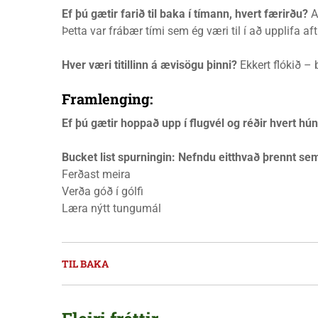
Ef þú gætir farið til baka í tímann, hvert færirðu?
A
Þetta var frábær tími sem ég væri til í að upplifa aft
Hver væri titillinn á ævisögu þinni?
Ekkert flókið – 
Framlenging:
Ef þú gætir hoppað upp í flugvél og réðir hvert hún
Bucket list spurningin: Nefndu eitthvað þrennt sem
Ferðast meira
Verða góð í gólfi
Læra nýtt tungumál
TIL BAKA