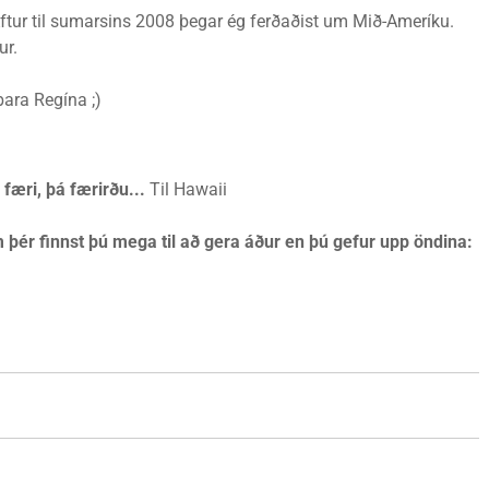
ftur til sumarsins 2008 þegar ég ferðaðist um Mið-Ameríku.
ur.
bara Regína ;)
 færi, þá færirðu...
Til Hawaii
 þér finnst þú mega til að gera áður en þú gefur upp öndina: