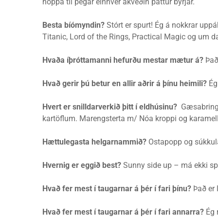
hoppa til þegar einhver ákveðin þáttur byrjar.
Besta bíómyndin?
Stórt er spurt! Ég á nokkrar uppá
Titanic, Lord of the Rings, Practical Magic og um d
Hvaða íþróttamanni hefurðu mestar mætur á?
Það
Hvað gerir þú betur en allir aðrir á þínu heimili?
Ég 
Hvert er snilldarverkið þitt í eldhúsinu?
Gæsabringu
kartöflum. Marengsterta m/ Nóa kroppi og karamellu í
Hættulegasta helgarnammið?
Ostapopp og súkkul
Hvernig er eggið best?
Sunny side up – má ekki sp
Hvað fer mest í taugarnar á þér í fari þínu?
Það er 
Hvað fer mest í taugarnar á þér í fari annarra?
Ég 