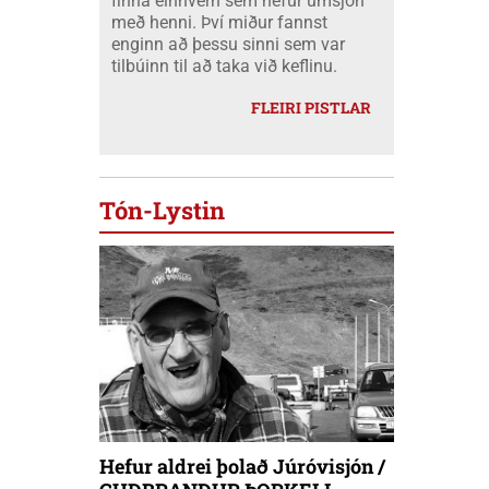
finna einhvern sem hefur umsjón
með henni. Því miður fannst
enginn að þessu sinni sem var
tilbúinn til að taka við keflinu.
FLEIRI PISTLAR
Tón-Lystin
Hefur aldrei þolað Júróvisjón /