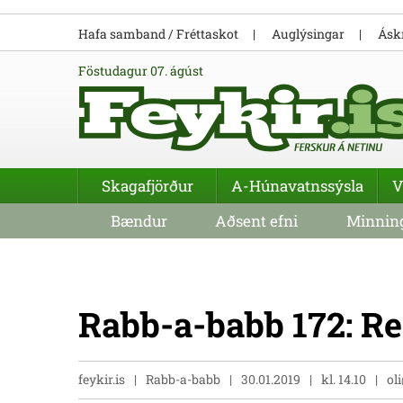
Hafa samband / Fréttaskot
Auglýsingar
Áskr
föstudagur 07. ágúst
Skagafjörður
A-Húnavatnssýsla
V
Bændur
Aðsent efni
Minning
Rabb-a-babb 172: R
feykir.is
Rabb-a-babb
30.01.2019
kl. 14.10
ol