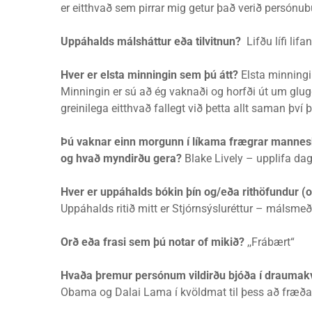
er eitthvað sem pirrar mig getur það verið persónub
Uppáhalds málsháttur eða tilvitnun?
Lifðu lífi lifa
Hver er elsta minningin sem þú átt?
Elsta minningi
Minningin er sú að ég vaknaði og horfði út um glugg
greinilega eitthvað fallegt við þetta allt saman því þ
Þú vaknar einn morgunn í líkama frægrar manneskju
og hvað myndirðu gera?
Blake Lively – upplifa da
Hver er uppáhalds bókin þín og/eða rithöfundur (o
Uppáhalds ritið mitt er Stjórnsýsluréttur – málsmeðfe
Orð eða frasi sem þú notar of mikið?
,,Frábært“
Hvaða þremur persónum vildirðu bjóða í drauma
Obama og Dalai Lama í kvöldmat til þess að fræðast 