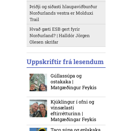
Þriðji og síðasti hlaupaviðburður
Norðurlands vestra er Molduxi
Trail
Hvað gæti ESB gert fyrir
Norðurland? | Halldór Jörgen
Olesen skrifar
Uppskriftir frá lesendum
Gúllassúpa og
ostakaka |
Matgæðingur Feykis
Kjúklingur í ofni og
vinsælasti
eftirrétturinn |
Matgæðingar Feykis
Taco súpa og eplakaka