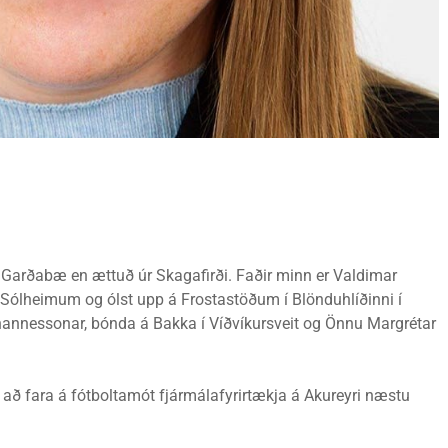
í Garðabæ en ættuð úr Skagafirði. Faðir minn er Valdimar
Sólheimum og ólst upp á Frostastöðum í Blönduhlíðinni í
hannessonar, bónda á Bakka í Víðvíkursveit og Önnu Margrétar
g að fara á fótboltamót fjármálafyrirtækja á Akureyri næstu