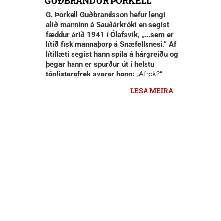
GUÐBRANDUR ÞORKELL
G. Þorkell Guðbrandsson hefur lengi
alið manninn á Sauðárkróki en segist
fæddur árið 1941 í Ólafsvík, „...sem er
lítið fiskimannaþorp á Snæfellsnesi.“ Af
lítillæti segist hann spila á hárgreiðu og
þegar hann er spurður út í helstu
tónlistarafrek svarar hann:
„Afrek?“
LESA MEIRA