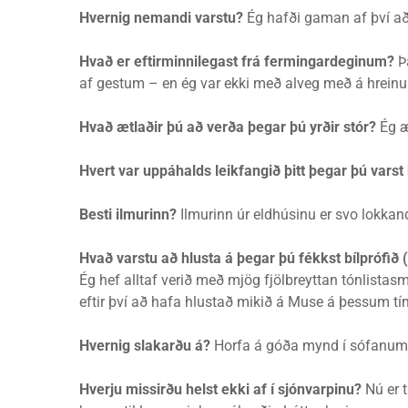
Hvernig nemandi varstu?
Ég hafði gaman af því að
Hvað er eftirminnilegast frá fermingardeginum?
Þ
af gestum – en ég var ekki með alveg með á hreinu h
Hvað ætlaðir þú að verða þegar þú yrðir stór?
Ég æ
Hvert var uppáhalds leikfangið þitt þegar þú varst
Besti ilmurinn?
Ilmurinn úr eldhúsinu er svo lokkandi
Hvað varstu að hlusta á þegar þú fékkst bílprófið 
Ég hef alltaf verið með mjög fjölbreyttan tónlistasm
eftir því að hafa hlustað mikið á Muse á þessum tí
Hvernig slakarðu á?
Horfa á góða mynd í sófanum h
Hverju missirðu helst ekki af í sjónvarpinu?
Nú er t