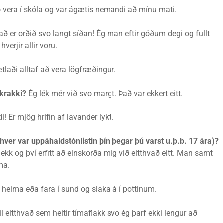
 vera í skóla og var ágætis nemandi að mínu mati.
að er orðið svo langt síðan! Ég man eftir góðum degi og fullt
verjir allir voru.
tlaði alltaf að vera lögfræðingur.
 krakki?
Ég lék mér við svo margt. Það var ekkert eitt.
! Er mjög hrifin af lavander lykt.
(hver var uppáhaldstónlistin þín þegar þú varst u.þ.b. 17 ára)?
ekk og því erfitt að einskorða mig við eitthvað eitt. Man samt
ma.
eima eða fara í sund og slaka á í pottinum.
il eitthvað sem heitir tímaflakk svo ég þarf ekki lengur að