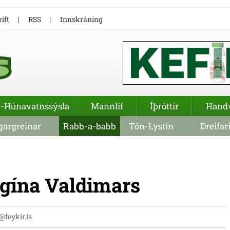
ift
RSS
Innskráning
-Húnavatnssýsla
Mannlíf
Íþróttir
Hand
argreinar
Rabb-a-babb
Tón-Lystin
Dreifar
egína Valdimars
i@feykir.is