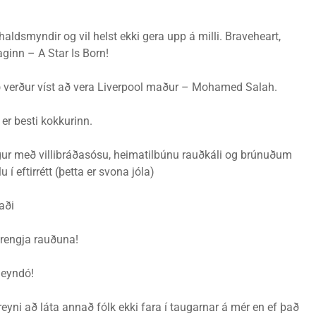
haldsmyndir og vil helst ekki gera upp á milli. Braveheart,
aginn – A Star Is Born!
 verður víst að vera Liverpool maður – Mohamed Salah.
er besti kokkurinn.
r með villibráðasósu, heimatilbúnu rauðkáli og brúnuðum
 eftirrétt (þetta er svona jóla)
aði
rengja rauðuna!
leyndó!
reyni að láta annað fólk ekki fara í taugarnar á mér en ef það