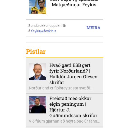
| Matgæðingar Feykis
Sendu okkur uppskriftir
MEIRA
á
feykir@feykir.is
Pistlar
Hvað gæti ESB gert
fyrir Norðurland? |
Halldór Jörgen Olesen
skrifar
Norðurland er fjölbreyttasta svæði
landsins utan höfuðborgarsvæðisins.
Freistað með okkar
Akureyri er öflug menningar- og
eigin peningum |
þjónustumiðstöð. Eyjafjörður og
Hjörtur J.
Skagafjörður eru meðal bestu
Guðmundsson skrifar
landbúnaðarsvæða landsins. Dalvík,
Við fáum gjarnan að heyra það úr ranni
Siglufjörður og Húsavík byggja á
Evrópusambandssinna að með því að