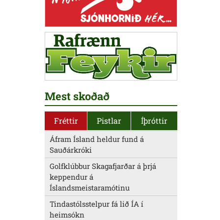
Mest skoðað
Fréttir
Pistlar
Íþróttir
Áfram Ísland heldur fund á
Sauðárkróki
Golfklúbbur Skagafjarðar á þrjá
keppendur á
Íslandsmeistaramótinu
Tindastólsstelpur fá lið ÍA í
heimsókn