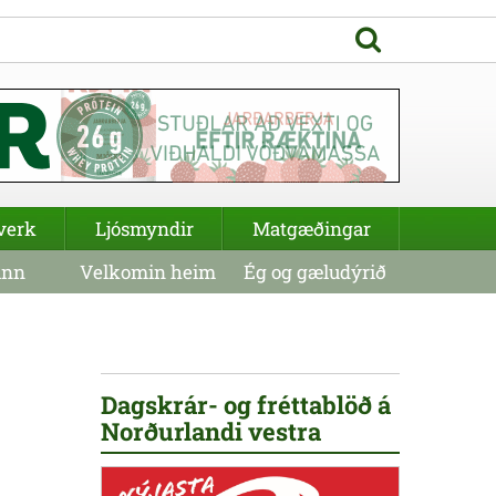
verk
Ljósmyndir
Matgæðingar
inn
Velkomin heim
Ég og gæludýrið
Dagskrár- og fréttablöð á
Norðurlandi vestra