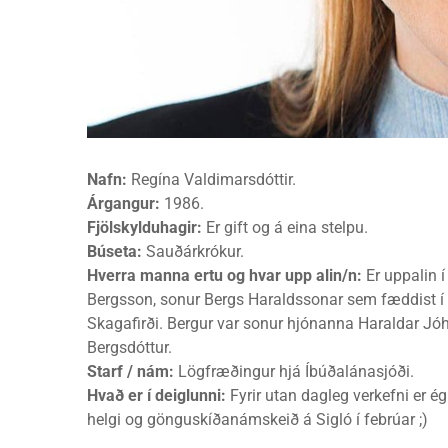
Nafn:
Regína Valdimarsdóttir.
Árgangur:
1986.
Fjölskylduhagir:
Er gift og á eina stelpu.
Búseta:
Sauðárkrókur.
Hverra manna ertu og hvar upp alin/n:
Er uppalin 
Bergsson, sonur Bergs Haraldssonar sem fæddist í 
Skagafirði. Bergur var sonur hjónanna Haraldar Jó
Bergsdóttur.
Starf / nám:
Lögfræðingur hjá Íbúðalánasjóði.
Hvað er í deiglunni:
Fyrir utan dagleg verkefni er é
helgi og gönguskíðanámskeið á Sigló í febrúar ;)