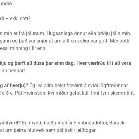
undið.
ndi – ekki satt?
n mín er frá jólunum. Hugsanlega önnur eða þriðju jólin mín.
ann og það var snjór út um allt en veður var gott. Mér þótti
essi minning lifir enn.
 og þarft að dúsa þar einn dag. Hver værirðu til í að vera
ginn hennar!
g af hverju)?
Ég les allra helst fræðirit á sviði lögfræðinnar.
rð e. Pál Hreinsson. Því miður gefst lítill tími fyrir skemmtirit.
kvöldverð?
Ég myndi bjóða Vigdísi Finnbogadóttur, Barack
um þeirra hlutverk sem pólitískir leiðtogar.