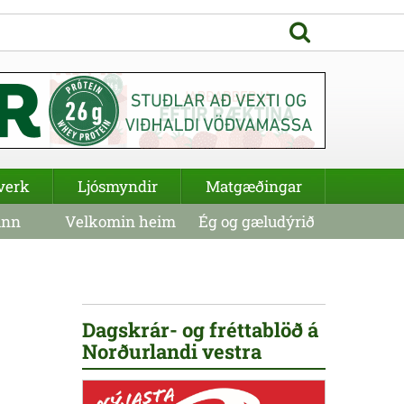
verk
Ljósmyndir
Matgæðingar
inn
Velkomin heim
Ég og gæludýrið
Dagskrár- og fréttablöð á
Norðurlandi vestra