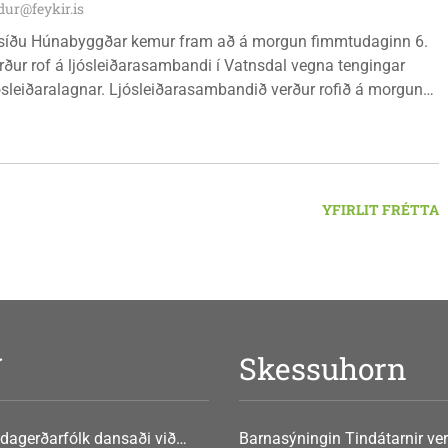
ur@feykir.is
síðu Húnabyggðar kemur fram að á morgun fimmtudaginn 6.
rður rof á ljósleiðarasambandi í Vatnsdal vegna tengingar
jósleiðaralagnar. Ljósleiðarasambandið verður rofið á morgun
g klukkan 9:00 í vestanverðum Vatnsdal.
YFIRLIT FRÉTTA
V
Skessuhorn
dagerðarfólk dansaði við
Barnasýningin Tindátarnir ver