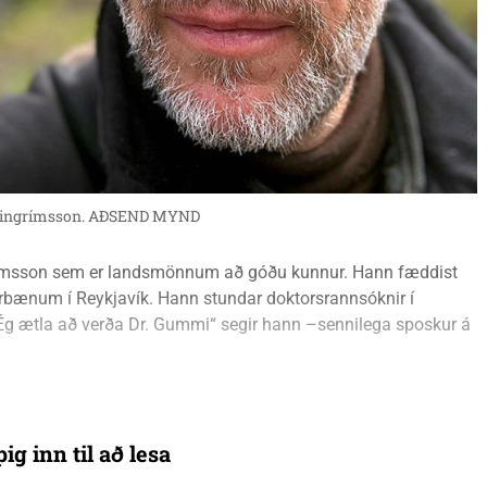
ingrímsson. AÐSEND MYND
grímsson sem er landsmönnum að góðu kunnur. Hann fæddist
turbænum í Reykjavík. Hann stundar doktorsrannsóknir í
„Ég ætla að verða Dr. Gummi“ segir hann –sennilega sposkur á
ig inn til að lesa