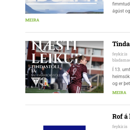
fimmtuda
ágúst og
km em kl
MEIRA
heimavis
bæjarbúar
hlaupar
Tinda
feykir.is
bladamad
Í 13. um
heimsókn
og er þet
leikinn e
MEIRA
að gera a
Rof á
feykir.is