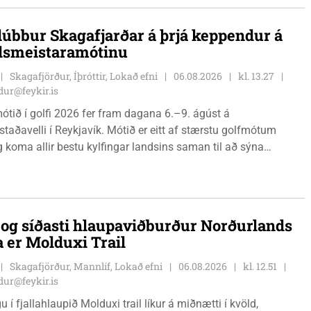
lúbbur Skagafjarðar á þrjá keppendur á
dsmeistaramótinu
Skagafjörður, Íþróttir, Lokað efni
06.08.2026
kl. 13.27
ur@feykir.is
ótið í golfi 2026 fer fram dagana 6.–9. ágúst á
staðavelli í Reykjavík. Mótið er eitt af stærstu golfmótum
g koma allir bestu kylfingar landsins saman til að sýna
 sína. Golfklúbbur Skagafjarðar sendir þrjár stelpur til leiks í
Önnu Karen Hjartardóttir, Dagbjörtu Sísí Einarsdóttur, sem er
r klúbbmeistari GSS, og Unu Karen Guðmundsdóttur.
i og síðasti hlaupaviðburður Norðurlands
a er Molduxi Trail
Skagafjörður, Mannlíf, Lokað efni
06.08.2026
kl. 12.51
ur@feykir.is
 í fjallahlaupið Molduxi trail líkur á miðnætti í kvöld,