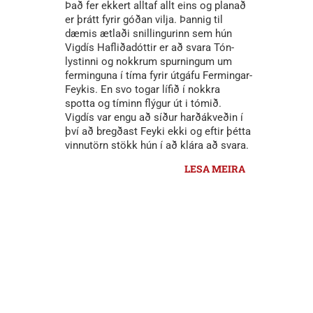
Það fer ekkert alltaf allt eins og planað
er þrátt fyrir góðan vilja. Þannig til
dæmis ætlaði snillingurinn sem hún
Vigdís Hafliðadóttir er að svara Tón-
lystinni og nokkrum spurningum um
ferminguna í tíma fyrir útgáfu Fermingar-
Feykis. En svo togar lífið í nokkra
spotta og tíminn flýgur út i tómið.
Vigdís var engu að síður harðákveðin í
því að bregðast Feyki ekki og eftir þétta
vinnutörn stökk hún í að klára að svara.
LESA MEIRA