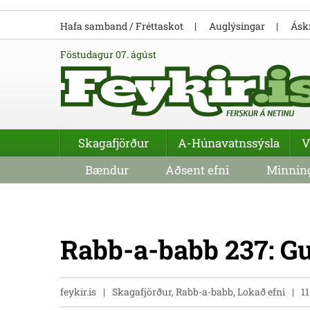
Hafa samband / Fréttaskot
Auglýsingar
Áskr
föstudagur 07. ágúst
Skagafjörður
A-Húnavatnssýsla
V
Bændur
Aðsent efni
Minning
Rabb-a-babb 237: G
feykir.is
Skagafjörður, Rabb-a-babb, Lokað efni
1