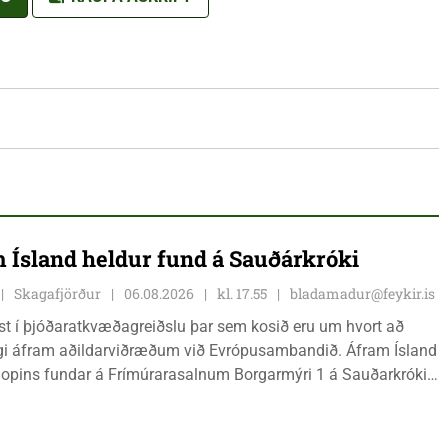
 Ísland heldur fund á Sauðárkróki
Skagafjörður
06.08.2026
kl. 17.55
bladamadur@feykir.is
ist í þjóðaratkvæðagreiðslu þar sem kosið eru um hvort að
gi áfram aðildarviðræðum við Evrópusambandið. Áfram Ísland
l opins fundar á Frímúrarasalnum Borgarmýri 1 á Sauðarkróki,
ginn 8. ágúst kl. 17:30. Fundurinn er öllum opinn en skráning
ynleg.