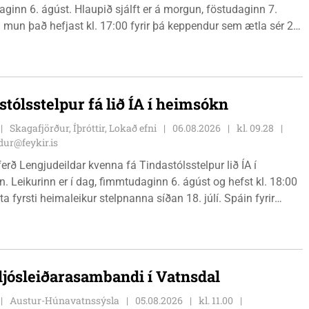
ginn 6. ágúst. Hlaupið sjálft er á morgun, föstudaginn 7.
 mun það hefjast kl. 17:00 fyrir þá keppendur sem ætla sér 20
. 18:00 fyrir 12 km hlauparana. Rásmarkið er fyrir aftan
t fjölbrautaskólans en þar er líka komið í mark þannig
 og aðrir gestir eru hvött til þess að kíkja við og styðja
ana áfram.
stólsstelpur fá lið ÍA í heimsókn
Skagafjörður, Íþróttir, Lokað efni
06.08.2026
kl. 09.28
ur@feykir.is
ferð Lengjudeildar kvenna fá Tindastólsstelpur lið ÍA í
. Leikurinn er í dag, fimmtudaginn 6. ágúst og hefst kl. 18:00
ta fyrsti heimaleikur stelpnanna síðan 18. júlí. Spáin fyrir
r fín, lítil háttar rigning og tíu gráðu hiti, þannig að það er um
ð klæða sig eftir veðri og skella sér á völlinn.
 ljósleiðarasambandi í Vatnsdal
Austur-Húnavatnssýsla
05.08.2026
kl. 11.00