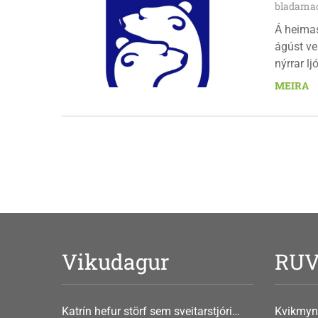
bladamad
Á heima
ágúst ve
nýrrar l
fimmtuda
MEIRA
Vikudagur
RU
Katrín hefur störf sem sveitarstjóri
Kvikmyn