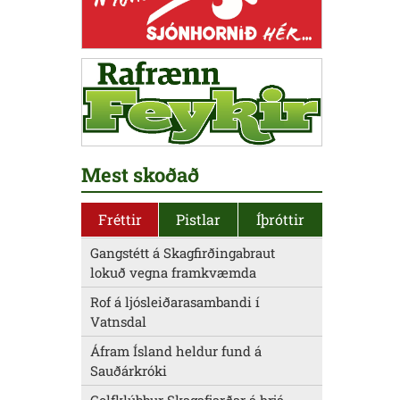
Mest skoðað
Fréttir
Pistlar
Íþróttir
Gangstétt á Skagfirðingabraut
lokuð vegna framkvæmda
Rof á ljósleiðarasambandi í
Vatnsdal
Áfram Ísland heldur fund á
Sauðárkróki