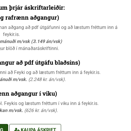
um þrjár áskriftarleiðir:
 og rafrænn aðgangur)
rænan aðgang að pdf útgáfunni og að læstum fréttum inn á
feykir.is.
á mánuði m/vsk (3.149 án/vsk)
gur blöð í mánaðaráskriftinni.
ngur að pdf útgáfu blaðsins)
i að Feyki og að læstum fréttum inn á feykir.is.
mánuði m/vsk.
(2.248 kr. án/vsk).
ænn aðgangur í viku)
 Feykis og læstum fréttum í viku inn á feykir.is.
ikan m/vsk.
(626 kr. án/vsk).
NG
KAUPA ÁSKRIFT