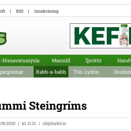
ift
RSS
Innskráning
-Húnavatnssýsla
Mannlíf
Íþróttir
Hand
argreinar
Rabb-a-babb
Tón-Lystin
Dreifar
ummi Steingríms
1.08.2025
kl. 11.21
oli@feykir.is