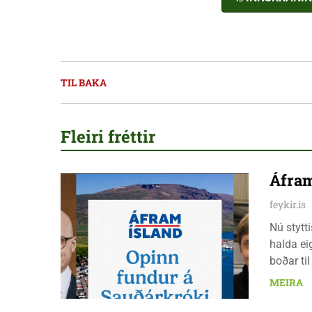
TIL BAKA
Fleiri fréttir
Áfram
feykir.is
Nú stytt
halda ei
boðar ti
laugarda
MEIRA
er nauðs