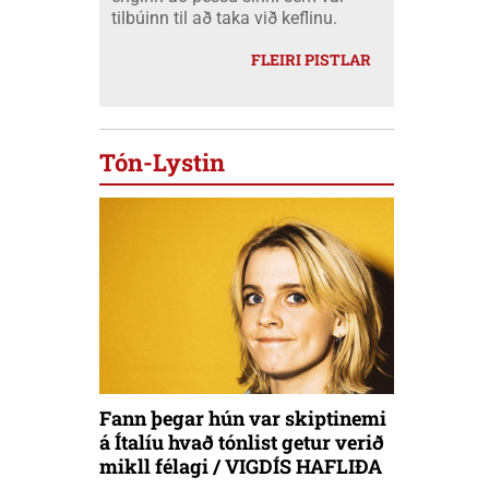
tilbúinn til að taka við keflinu.
FLEIRI PISTLAR
Tón-Lystin
Fann þegar hún var skiptinemi
á Ítalíu hvað tónlist getur verið
mikll félagi / VIGDÍS HAFLIÐA