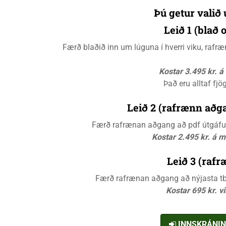
Þú getur valið 
Leið 1 (blað
Færð blaðið inn um lúguna í hverri viku, raf
Kostar 3.495 kr. 
Það eru alltaf fjö
Leið 2 (rafrænn aðga
Færð rafrænan aðgang að pdf útgáfunn
Kostar 2.495 kr. á 
Leið 3 (rafr
Færð rafrænan aðgang að nýjasta tbl.
Kostar 695 kr. v
INNSKRÁNI