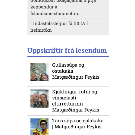
Golfklúbbur Skagafjarðar á þrjá
keppendur á
Íslandsmeistaramótinu
Tindastólsstelpur fá lið ÍA í
heimsókn
Uppskriftir frá lesendum
Gúllassúpa og
ostakaka |
Matgæðingur Feykis
Kjúklingur í ofni og
vinsælasti
eftirrétturinn |
Matgæðingar Feykis
Taco súpa og eplakaka
| Matgæðingar Feykis