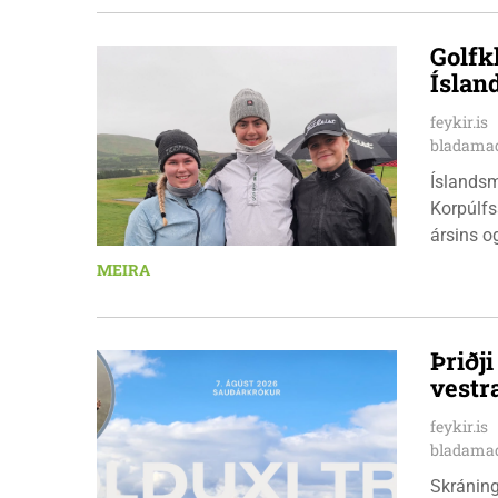
Golfk
Íslan
feykir.is
bladamad
Íslandsm
Korpúlfs
ársins o
hæfileika
MEIRA
ár: þær 
nýkrýndu
Þriðj
vestr
feykir.is
bladamad
Skráningu