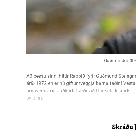
Guðmundur Ste
Að þessu sinni hittir Rabbið fyrir Guðmund Stein
árið 1972 en er nú giftur tveggja barna faðir í Ves
umhverfis- og auðlindafræði við Háskóla Íslands. 
svipinn.
Skráðu þ