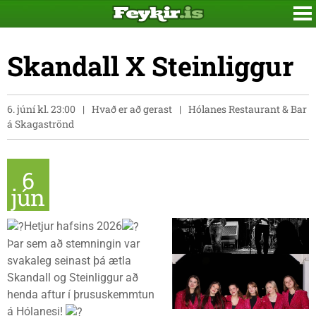
Skandall X Steinliggur
6. júní kl. 23:00
Hvað er að gerast
Hólanes Restaurant & Bar
á Skagaströnd
6
jún
Hetjur hafsins 2026
Þar sem að stemningin var
svakaleg seinast þá ætla
Skandall og Steinliggur að
henda aftur í þrususkemmtun
á Hólanesi!