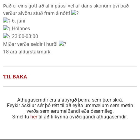
Það er eins gott að allir pússi vel af dans-skónum því það
verður alvöru stuð fram á nótt!
6. júní
Hólanes
23:00-03:00
Miðar verða seldir í hurð!
18 ára aldurstakmark
TIL BAKA
Athugasemdir eru á ábyrgð þeirra sem þær skrá.
Feykir áskilur sér þó rétt til að eyða ummælum sem metin
verða sem ærumeiðandi eða ósæmileg.
Smelltu
hér
til að tilkynna óviðeigandi athugasemdir.