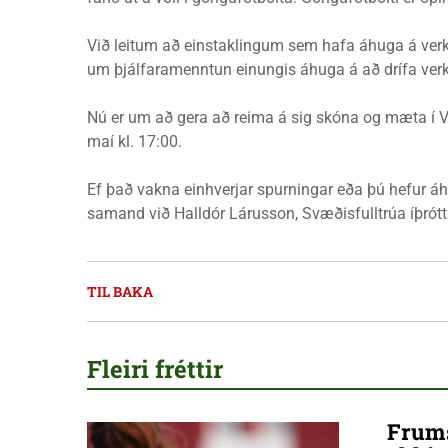
Við leitum að einstaklingum sem hafa áhuga á verke
um þjálfaramenntun einungis áhuga á að drífa verk
Nú er um að gera að reima á sig skóna og mæta í Val
maí kl. 17:00.
Ef það vakna einhverjar spurningar eða þú hefur á
samand við Halldór Lárusson, Svæðisfulltrúa íþrót
TIL BAKA
Fleiri fréttir
Frums