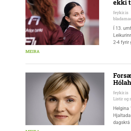
ekki t
feykir.is
bladamad
Í 13. um
Leikurin
2-4 fyri
leikmenn
MEIRA
Pedersen
Forsæ
Hólah
feykir.is
Listir o
Helgina 
Hjaltada
dagskrá 
æskulýðs