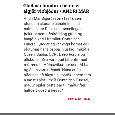
Glaðasti hundur í heimi er
algjör viðbjóður / ANDRI MÁR
Andri Már Sigurðsson (1984), sem
stundum skúrar blúsheiminn undir
nafninu Joe Dubius, er sennilega best
þekktur sem aðalrödd og gítar- og
banjóleikari í framlínu Contalgen
Funeral. „Þegar ég var yngri komst ég í
plöturnar hans pabba, hlustaði mikið á
Queen, Bubba, CCR , Deep Purple og
allskonar. Svo voru það bílferðir með
mömmu til Hólmavíkur þar sem Abba
og Sálin voru ráðandi. Núna er ég
aðallega að hlusta á upptökur sem fara
á næstu plötu með Contalgen Funeral,
maður spilar þetta þar til maður fær
hálfgert ógeð á þessu.“
LESA MEIRA