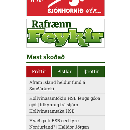
Mest skoðað
Fréttir
Pistlar
Íþróttir
Áfram Ísland heldur fund á
Sauðárkróki
Hollvinasamtökin HSB fengu góða
gjöf | tilkynnig frá stjórn
Hollvinasamtaka HSB
Hvað gæti ESB gert fyrir
Norðurland? | Halldór Jörgen