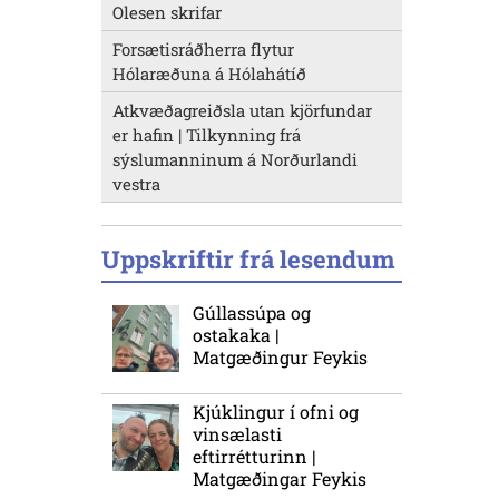
Olesen skrifar
Forsætisráðherra flytur
Hólaræðuna á Hólahátíð
Atkvæðagreiðsla utan kjörfundar
er hafin | Tilkynning frá
sýslumanninum á Norðurlandi
vestra
Uppskriftir frá lesendum
Gúllassúpa og
ostakaka |
Matgæðingur Feykis
Kjúklingur í ofni og
vinsælasti
eftirrétturinn |
Matgæðingar Feykis