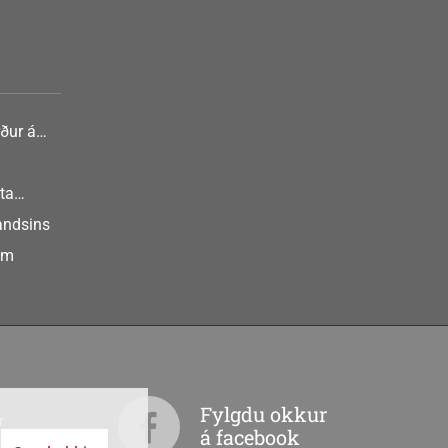
ður á
nlist
ta
landsins
um
Fylgdu okkur
r
á facebook