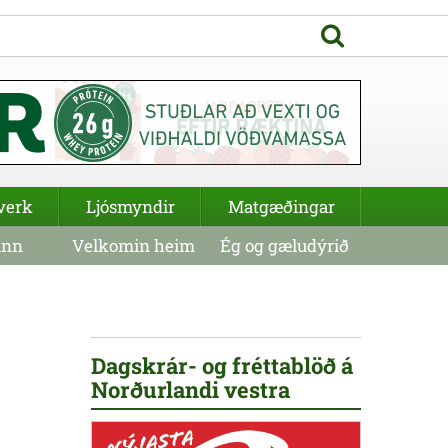
verk
Ljósmyndir
Matgæðingar
inn
Velkomin heim
Ég og gæludýrið
Dagskrár- og fréttablöð á
Norðurlandi vestra