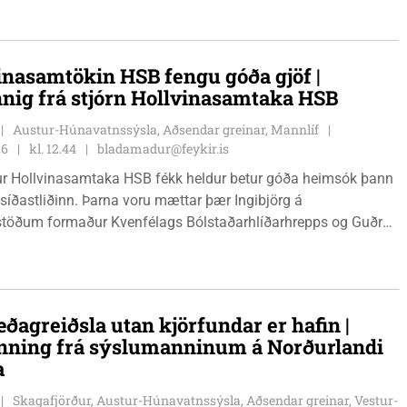
inasamtökin HSB fengu góða gjöf |
nnig frá stjórn Hollvinasamtaka HSB
Austur-Húnavatnssýsla, Aðsendar greinar, Mannlíf
26
kl. 12.44
bladamadur@feykir.is
r Hollvinasamtaka HSB fékk heldur betur góða heimsók þann
 síðastliðinn. Þarna voru mættar þær Ingibjörg á
stöðum formaður Kvenfélags Bólstaðarhlíðarhrepps og Guðrún
lu formaður Kvenfélags Svínavatnshrepps. Afhentu þær
gu Þóru gjafabréf að upphæð kr: 737.800 upp í kaup á
jutæki í aðstöðu sjúkraþjálfara.
ðagreiðsla utan kjörfundar er hafin |
nning frá sýslumanninum á Norðurlandi
a
Skagafjörður, Austur-Húnavatnssýsla, Aðsendar greinar, Vestur-