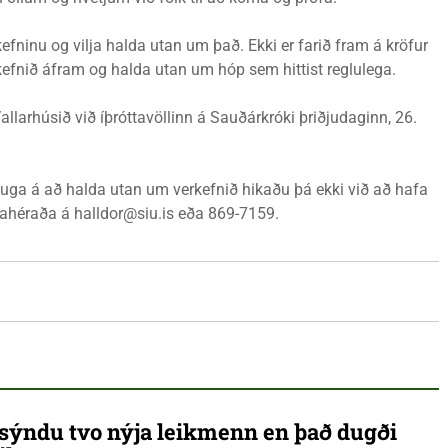
fninu og vilja halda utan um það. Ekki er farið fram á kröfur
efnið áfram og halda utan um hóp sem hittist reglulega.
larhúsið við íþróttavöllinn á Sauðárkróki þriðjudaginn, 26.
huga á að halda utan um verkefnið hikaðu þá ekki við að hafa
tahéraða á halldor@siu.is eða 869-7159.
ýndu tvo nýja leikmenn en það dugði