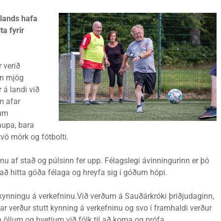
lands hafa
a fyrir
 verið
nn mjög
 á landi við
um afar
num
aupa, bara
tvö mörk og fótbolti.
u af stað og púlsinn fer upp. Félagslegi ávinningurinn er þó
að hitta góða félaga og hreyfa sig í góðum hópi.
 kynningu á verkefninu.Við verðum á Sauðárkróki þriðjudaginn,
 Þar verður stutt kynning á verkefninu og svo í framhaldi verður
in öllum og hvetjum við fólk til að koma og prófa.