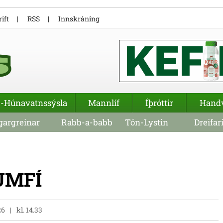
ift
RSS
Innskráning
-Húnavatnssýsla
Mannlíf
Íþróttir
Hand
argreinar
Rabb-a-babb
Tón-Lystin
Dreifar
 UMFÍ
26
kl. 14.33