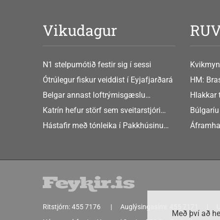
Vikudagur
RU
N1 stelpumótið festir sig í sessi
Kvikmyn
GusGus
Ótrúlegur fiskur veiddist í Eyjafjarðará
HM: Bras
Belgar annast loftrýmisgæslu
Hlakkar 
Atlandshafsbandalagsins
Europe
Katrín hefur störf sem sveitarstjóri
Búlgaríu
Þingeyjarsveitar
að Sche
Hástafir með tónleika í Pakkhúsinu
Áframha
Hafnarstræti 19
hryðjuve
Ritstjórn:
455 7176
Auglýsingasími:
455 7171
U
Með því að he