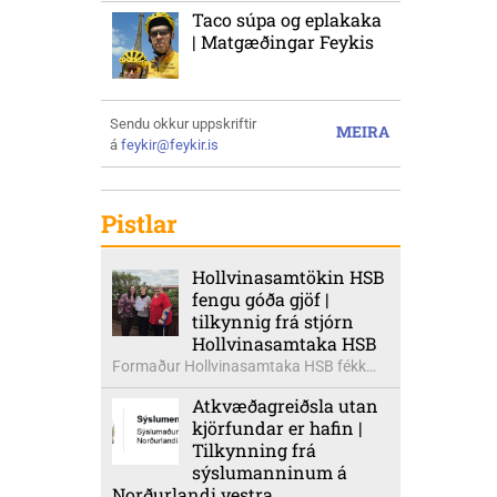
Taco súpa og eplakaka
| Matgæðingar Feykis
Sendu okkur uppskriftir
MEIRA
á
feykir@feykir.is
Pistlar
Hollvinasamtökin HSB
fengu góða gjöf |
tilkynnig frá stjórn
Hollvinasamtaka HSB
Formaður Hollvinasamtaka HSB fékk
heldur betur góða heimsók þann 5.
Atkvæðagreiðsla utan
ágúst síðastliðinn. Þarna voru mættar
kjörfundar er hafin |
þær Ingibjörg á Auðólfsstöðum
Tilkynning frá
formaður Kvenfélags
sýslumanninum á
Bólstaðarhlíðarhrepps og Guðrún á
Norðurlandi vestra