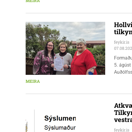
MEIRA
Hollv
tilky
feykir.is
07.08.20
Formaðu
5. ágúst
Auðólfs
á Auðkú
MEIRA
Sigurlau
höggbylg
Atkvæ
Tilky
vestr
feykir.is