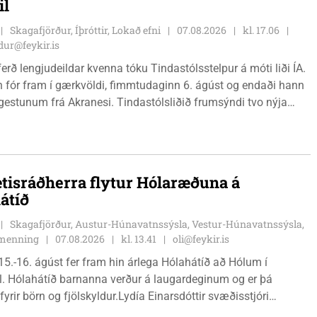
il
Skagafjörður, Íþróttir, Lokað efni
07.08.2026
kl. 17.06
ur@feykir.is
ferð lengjudeildar kvenna tóku Tindastólsstelpur á móti liði ÍA.
n fór fram í gærkvöldi, fimmtudaginn 6. ágúst og endaði hann
r gestunum frá Akranesi. Tindastólsliðið frumsýndi tvo nýja
 en þær dönsku Cecilie Lillesoe Esbak Pedersen og Sandra
 eru tvíburar.
tisráðherra flytur Hólaræðuna á
átíð
Skagafjörður, Austur-Húnavatnssýsla, Vestur-Húnavatnssýsla,
g menning
07.08.2026
kl. 13.41
oli@feykir.is
15.-16. ágúst fer fram hin árlega Hólahátíð að Hólum í
l. Hólahátíð barnanna verður á laugardeginum og er þá
fyrir börn og fjölskyldur.Lydía Einarsdóttir svæðisstjóri
mála og Karl Lúðvíksson íþróttakennari sjá um dagskrána.