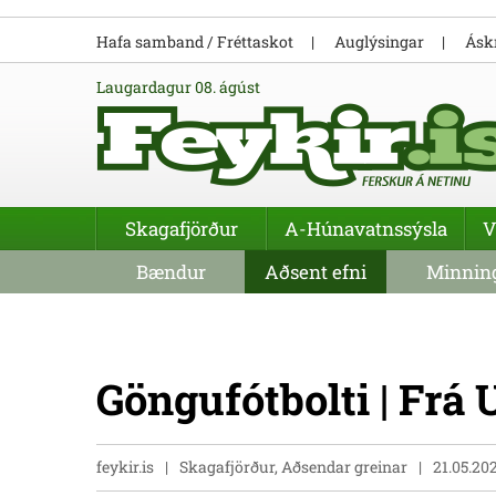
Hafa samband / Fréttaskot
Auglýsingar
Áskr
laugardagur 08. ágúst
Skagafjörður
A-Húnavatnssýsla
V
Bændur
Aðsent efni
Minning
Göngufótbolti | Frá
feykir.is
Skagafjörður, Aðsendar greinar
21.05.20