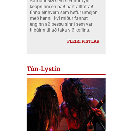
Safnahúsið sem stendur fyrir
keppninni en það þarf alltaf að
finna einhvern sem hefur umsjón
með henni. Því miður fannst
enginn að þessu sinni sem var
tilbúinn til að taka við keflinu.
FLEIRI PISTLAR
Tón-Lystin