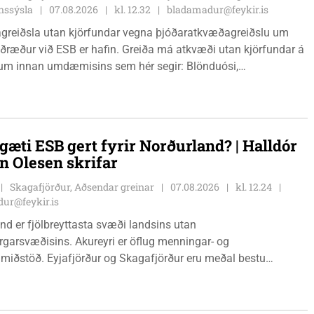
nssýsla
07.08.2026
kl. 12.32
bladamadur@feykir.is
greiðsla utan kjörfundar vegna þjóðaratkvæðagreiðslu um
ið ESB er hafin. Greiða má atkvæði utan kjörfundar á
m innan umdæmisins sem hér segir: Blönduósi,
fstofu, Hnjúkabyggð 33, Blönduósi, virka daga, kl. 09:00 -
auðárkróki, sýsluskrifstofu, Suðurgötu 1, Sauðárkróki, virka
. 09:00 - 15:00. Hvammstanga, ráðhúsi Húnaþings vestra að
angabraut 5, Hvammstanga, mánudaga - fimmtudaga kl.
gæti ESB gert fyrir Norðurland? | Halldór
14:00 og föstudaga kl. 10:00 - 12:00. Skagaströnd,
n Olesen skrifar
sluhúsi að Túnbraut 1-3, Skagaströnd, mánudaga -
ga kl. 09:00 - 12:00 og 13:00 - 15:00, frá og með
Skagafjörður, Aðsendar greinar
07.08.2026
kl. 12.24
inum 17. ágúst 2026.
ur@feykir.is
nd er fjölbreyttasta svæði landsins utan
garsvæðisins. Akureyri er öflug menningar- og
miðstöð. Eyjafjörður og Skagafjörður eru meðal bestu
ðarsvæða landsins. Dalvík, Siglufjörður og Húsavík byggja á
vegi og ferðaþjónustu. Og víða á svæðinu er verið að þróa
efni og nýsköpun.