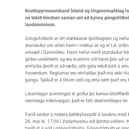
Knattspyrnusamband Ísland og Ungmennafélag Ís
nú tekið höndum saman um að kynna göngufótbolt
landsmönnum.
Göngufótbolti er ört stækkandi íþróttagrein og hefur
stundaður um allan heim í nokkur ár og er t.d. orði
vinsæll í Danmörku. Hann hefur verið stundaður hér
góðar undirtektir og eru kostirnir við hann þeir að 
einfalda íþrótt er að ræða, allir geta tekið þátt á sí
forsendum. Reglurnar eru einfaldar, það má ekki hl
ganga. Spilað er á litlum velli og eina sem þarf eru 
Líkamlegur ávinningur er góður þú kemur blóðflæðin
sennilega mikilvægari, það er fátt skemmtilegra en 
Farið verður á nokkra þéttbýlisstaði á landinu með
26. maí kl. 17:00 í Vallarhúsinu við íþrótta-völlinn.
farið út á völl í göngufótbolta. Göngufótbolti er op