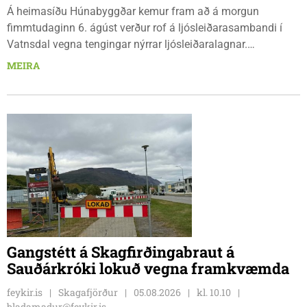
Á heimasíðu Húnabyggðar kemur fram að á morgun
fimmtudaginn 6. ágúst verður rof á ljósleiðarasambandi í
Vatnsdal vegna tengingar nýrrar ljósleiðaralagnar.
Ljósleiðarasambandið verður rofið á morgun fimmtudag
MEIRA
klukkan 9:00 í vestanverðum Vatnsdal.
Gangstétt á Skagfirðingabraut á
Sauðárkróki lokuð vegna framkvæmda
feykir.is
Skagafjörður
05.08.2026
kl. 10.10
bladamadur@feykir.is