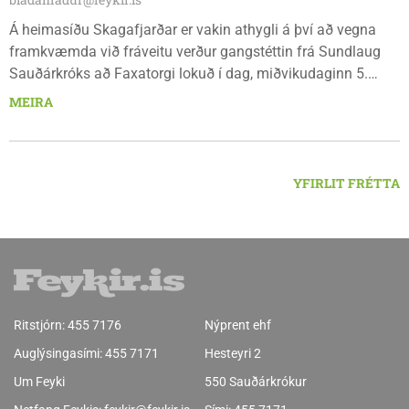
Á heimasíðu Skagafjarðar er vakin athygli á því að vegna
framkvæmda við fráveitu verður gangstéttin frá Sundlaug
Sauðárkróks að Faxatorgi lokuð í dag, miðvikudaginn 5.
ágúst, og á morgun, fimmtudaginn 6. ágúst.
MEIRA
YFIRLIT FRÉTTA
Ritstjórn:
455 7176
Nýprent ehf
Auglýsingasími:
455 7171
Hesteyri 2
Um Feyki
550 Sauðárkrókur