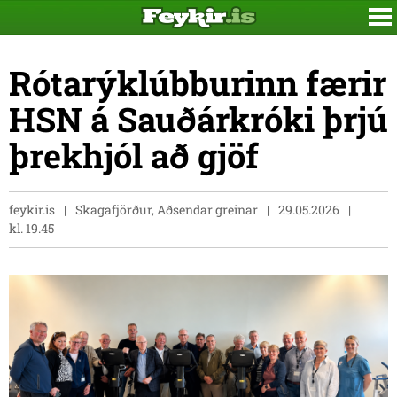
Rótarýklúbburinn færir
HSN á Sauðárkróki þrjú
þrekhjól að gjöf
feykir.is
Skagafjörður, Aðsendar greinar
29.05.2026
kl. 19.45