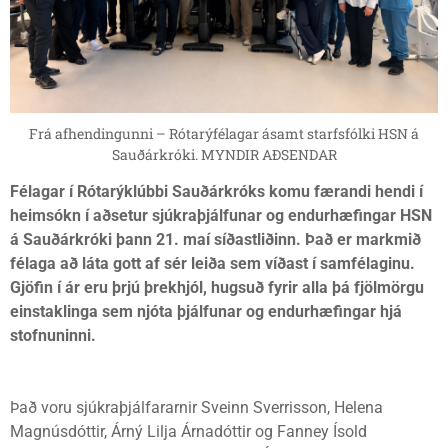
Frá afhendingunni – Rótarýfélagar ásamt starfsfólki HSN á
Sauðárkróki. MYNDIR AÐSENDAR
Félagar í Rótarýklúbbi Sauðárkróks komu færandi hendi í
heimsókn í aðsetur sjúkraþjálfunar og endurhæfingar HSN
á Sauðárkróki þann 21. maí síðastliðinn. Það er markmið
félaga að láta gott af sér leiða sem víðast í samfélaginu.
Gjöfin í ár eru þrjú þrekhjól, hugsuð fyrir alla þá fjölmörgu
einstaklinga sem njóta þjálfunar og endurhæfingar hjá
stofnuninni.
Það voru sjúkraþjálfararnir Sveinn Sverrisson, Helena
Magnúsdóttir, Árný Lilja Árnadóttir og Fanney Ísold