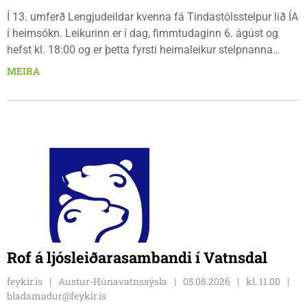
Í 13. umferð Lengjudeildar kvenna fá Tindastólsstelpur lið ÍA
í heimsókn. Leikurinn er í dag, fimmtudaginn 6. ágúst og
hefst kl. 18:00 og er þetta fyrsti heimaleikur stelpnanna
síðan 18. júlí. Spáin fyrir leikinn er fín, lítil háttar rigning og
MEIRA
tíu gráðu hiti, þannig að það er um að gera að klæða sig eftir
veðri og skella sér á völlinn.
Rof á ljósleiðarasambandi í Vatnsdal
feykir.is
Austur-Húnavatnssýsla
05.08.2026
kl. 11.00
bladamadur@feykir.is