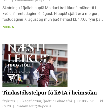
Skráningu í fjallahlaupið Molduxi trail líkur á miðnætti í
kvöld, fimmtudaginn 6. ágúst. Hlaupið sjálft er á morgun,
föstudaginn 7. ágúst og mun það hefjast kl. 17:00 fyrir þá
keppendur sem ætla sér 20 km em kl. 18:00 fyrir 12 km
MEIRA
hlauparana. Rásmarkið er fyrir aftan heimavist
fjölbrautaskólans en þar er líka komið í mark þannig
bæjarbúar og aðrir gestir eru hvött til þess að kíkja við og
styðja hlauparana áfram.
Tindastólsstelpur fá lið ÍA í heimsókn
feykir.is
Skagafjörður, Íþróttir, Lokað efni
06.08.2026
kl.
09.28
bladamadur@feykir.is