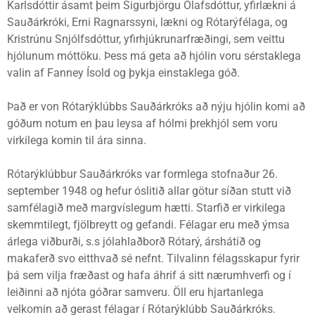
Karlsdóttir ásamt þeim Sigurbjörgu Ólafsdóttur, yfirlækni á
Sauðárkróki, Erni Ragnarssyni, lækni og Rótarýfélaga, og
Kristrúnu Snjólfsdóttur, yfirhjúkrunarfræðingi, sem veittu
hjólunum móttöku. Þess má geta að hjólin voru sérstaklega
valin af Fanney Ísold og þykja einstaklega góð.
Það er von Rótarýklúbbs Sauðárkróks að nýju hjólin komi að
góðum notum en þau leysa af hólmi þrekhjól sem voru
virkilega komin til ára sinna.
Rótarýklúbbur Sauðárkróks var formlega stofnaður 26.
september 1948 og hefur óslitið allar götur síðan stutt við
samfélagið með margvíslegum hætti. Starfið er virkilega
skemmtilegt, fjölbreytt og gefandi. Félagar eru með ýmsa
árlega viðburði, s.s jólahlaðborð Rótarý, árshátíð og
makaferð svo eitthvað sé nefnt. Tilvalinn félagsskapur fyrir
þá sem vilja fræðast og hafa áhrif á sitt nærumhverfi og í
leiðinni að njóta góðrar samveru. Öll eru hjartanlega
velkomin að gerast félagar í Rótarýklúbb Sauðárkróks.