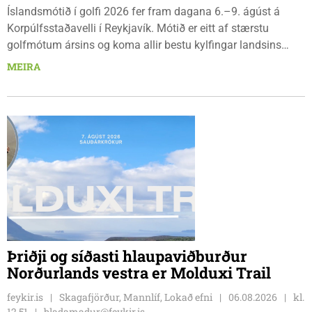
Íslandsmótið í golfi 2026 fer fram dagana 6.–9. ágúst á
Korpúlfsstaðavelli í Reykjavík. Mótið er eitt af stærstu
golfmótum ársins og koma allir bestu kylfingar landsins
saman til að sýna hæfileika sína. Golfklúbbur Skagafjarðar
MEIRA
sendir þrjár stelpur til leiks í ár: þær Önnu Karen Hjartardóttir,
Dagbjörtu Sísí Einarsdóttur, sem er nýkrýndur klúbbmeistari
GSS, og Unu Karen Guðmundsdóttur.
Þriðji og síðasti hlaupaviðburður
Norðurlands vestra er Molduxi Trail
feykir.is
Skagafjörður, Mannlíf, Lokað efni
06.08.2026
kl.
12.51
bladamadur@feykir.is