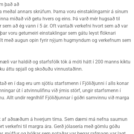
um það að
akka meðal annars skrúfum. Þarna voru einstaklingarnir á sínum
nna miðað við getu hvers og eins. Þá varð mér hugsað til
 sem að ég vann í 5 ár. Oft vantaði verkefni hvort sem að var
ar voru getumeiri einstaklingar sem gátu leyst flóknari
sífellt með augun opin fyrir nýjum hugmyndum og verkefnum sem
fmæli var haldið og starfsfólk tók á móti hátt í 200 manns kíktu
öku áttu spjall og skoðuðu vinnustaðinn.
að en í dag eru um sjötíu starfsmenn í Fjöliðjunni í alls konar
ngar út í atvinnulífinu við ýmis störf, ungir starfsmenn í
. Allt undir regnlhlíf Fjöliðjunnar í góðri samvinnu við marga
tast af aðsæðum á hverjum tíma. Sem dæmi má nefna saumun
tórt verkefni til margra ára. Gerð jólasería með gömlu góðu
r, múffur og hólkar sem notaðar var þegar rafmagn var lagt