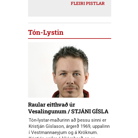
FLEIRI PISTLAR
Tón-Lystin
Raular eitthvað úr
Vesalingunum / STJÁNI GÍSLA
Tón-lystar-maðurinn að þessu sinni er
Kristján Gíslason, árgerð 1969, uppalinn
í Vestmannaeyjum og á Króknum.