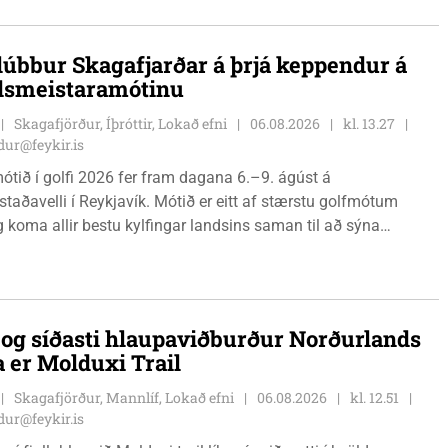
lúbbur Skagafjarðar á þrjá keppendur á
dsmeistaramótinu
Skagafjörður, Íþróttir, Lokað efni
06.08.2026
kl. 13.27
ur@feykir.is
ótið í golfi 2026 fer fram dagana 6.–9. ágúst á
staðavelli í Reykjavík. Mótið er eitt af stærstu golfmótum
g koma allir bestu kylfingar landsins saman til að sýna
 sína. Golfklúbbur Skagafjarðar sendir þrjár stelpur til leiks í
Önnu Karen Hjartardóttir, Dagbjörtu Sísí Einarsdóttur, sem er
r klúbbmeistari GSS, og Unu Karen Guðmundsdóttur.
i og síðasti hlaupaviðburður Norðurlands
a er Molduxi Trail
Skagafjörður, Mannlíf, Lokað efni
06.08.2026
kl. 12.51
ur@feykir.is