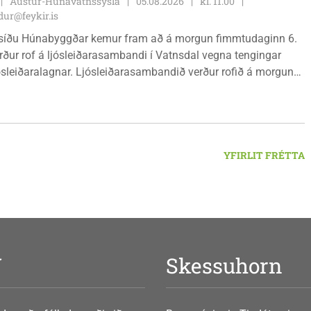
Austur-Húnavatnssýsla
05.08.2026
kl. 11.00
ur@feykir.is
síðu Húnabyggðar kemur fram að á morgun fimmtudaginn 6.
rður rof á ljósleiðarasambandi í Vatnsdal vegna tengingar
jósleiðaralagnar. Ljósleiðarasambandið verður rofið á morgun
g klukkan 9:00 í vestanverðum Vatnsdal.
YFIRLIT FRÉTTA
V
Skessuhorn