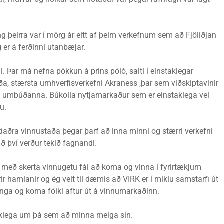
 þeirra var í mörg ár eitt af þeim verkefnum sem að Fjöliðjan
g er á ferðinni utanbæjar.
nni. Þar má nefna pökkun á prins póló, salti í einstaklegar
a, stærsta umhverfisverkefni Akraness ,þar sem viðskiptavinir
jald umbúðanna. Búkolla nytjamarkaður sem er einstaklega vel
u.
erndaðra vinnustaða þegar þarf að inna minni og stærri verkefni
 því verður tekið fagnandi.
lk með skerta vinnugetu fái að koma og vinna í fyrirtækjum
ir hamlanir og ég veit til dæmis að VIRK er í miklu samstarfi út
æðinga og koma fólki aftur út á vinnumarkaðinn.
aklega um þá sem að minna meiga sín.