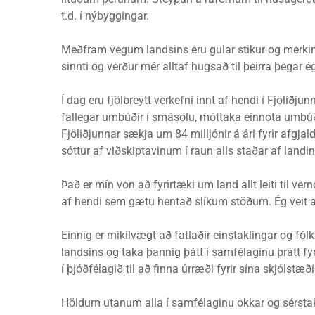
t.d. í nýbyggingar.
Meðfram vegum landsins eru gular stikur og merking
sinnti og verður mér alltaf hugsað til þeirra þegar é
Í dag eru fjölbreytt verkefni innt af hendi í Fjöliðju
fallegar umbúðir í smásölu, móttaka einnota umbúð
Fjöliðjunnar sækja um 84 milljónir á ári fyrir afg
sóttur af viðskiptavinum í raun alls staðar af landin
Það er mín von að fyrirtæki um land allt leiti til v
af hendi sem gætu hentað slíkum stöðum. Ég veit að
Einnig er mikilvægt að fatlaðir einstaklingar og fó
landsins og taka þannig þátt í samfélaginu þrátt fyr
í þjóðfélagið til að finna úrræði fyrir sína skjólst
Höldum utanum alla í samfélaginu okkar og sérst