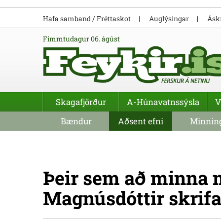
Hafa samband / Fréttaskot
Auglýsingar
Áskr
fimmtudagur 06. ágúst
Skagafjörður
A-Húnavatnssýsla
V
Bændur
Aðsent efni
Minning
Þeir sem að minna m
Magnúsdóttir skrifa