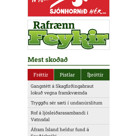
Mest skoðað
Fréttir
Pistlar
Íþróttir
Gangstétt á Skagfirðingabraut
lokuð vegna framkvæmda
Tryggðu sér sæti í undanúrslitum
Rof á ljósleiðarasambandi í
Vatnsdal
Áfram Ísland heldur fund á