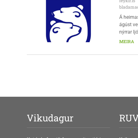
feykir.is
bladamad
Á heima
ágúst ve
nýrrar l
fimmtuda
MEIRA
Vikudagur
RU