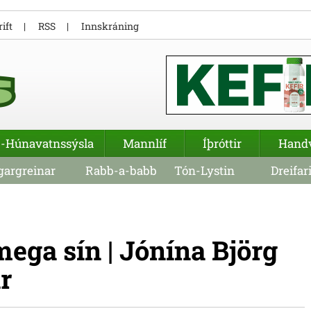
ift
RSS
Innskráning
-Húnavatnssýsla
Mannlíf
Íþróttir
Hand
argreinar
Rabb-a-babb
Tón-Lystin
Dreifar
ega sín | Jónína Björg
r