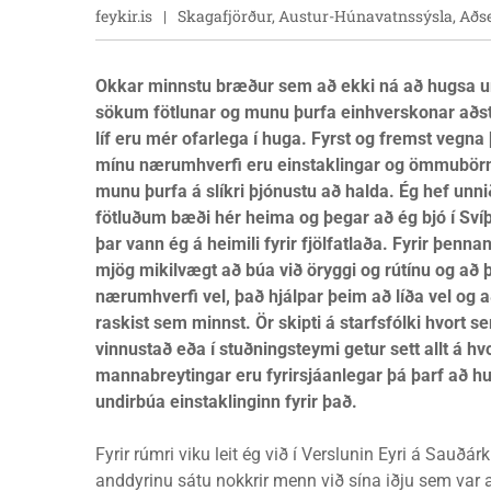
feykir.is
Skagafjörður, Austur-Húnavatnssýsla, Aðs
Okkar minnstu bræður sem að ekki ná að hugsa um
sökum fötlunar og munu þurfa einhverskonar aðstoð
líf eru mér ofarlega í huga. Fyrst og fremst vegna 
mínu nærumhverfi eru einstaklingar og ömmubör
munu þurfa á slíkri þjónustu að halda. Ég hef unn
fötluðum bæði hér heima og þegar að ég bjó í Svíþj
þar vann ég á heimili fyrir fjölfatlaða. Fyrir þenna
mjög mikilvægt að búa við öryggi og rútínu og að þ
nærumhverfi vel, það hjálpar þeim að líða vel og að
raskist sem minnst. Ör skipti á starfsfólki hvort se
vinnustað eða í stuðningsteymi getur sett allt á hvo
mannabreytingar eru fyrirsjáanlegar þá þarf að 
undirbúa einstaklinginn fyrir það.
Fyrir rúmri viku leit ég við í Verslunin Eyri á Sauðárk
anddyrinu sátu nokkrir menn við sína iðju sem var