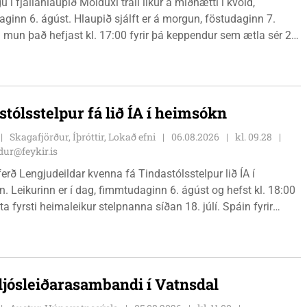
 í fjallahlaupið Molduxi trail líkur á miðnætti í kvöld,
ginn 6. ágúst. Hlaupið sjálft er á morgun, föstudaginn 7.
 mun það hefjast kl. 17:00 fyrir þá keppendur sem ætla sér 20
. 18:00 fyrir 12 km hlauparana. Rásmarkið er fyrir aftan
t fjölbrautaskólans en þar er líka komið í mark þannig
 og aðrir gestir eru hvött til þess að kíkja við og styðja
ana áfram.
stólsstelpur fá lið ÍA í heimsókn
Skagafjörður, Íþróttir, Lokað efni
06.08.2026
kl. 09.28
ur@feykir.is
ferð Lengjudeildar kvenna fá Tindastólsstelpur lið ÍA í
. Leikurinn er í dag, fimmtudaginn 6. ágúst og hefst kl. 18:00
ta fyrsti heimaleikur stelpnanna síðan 18. júlí. Spáin fyrir
r fín, lítil háttar rigning og tíu gráðu hiti, þannig að það er um
ð klæða sig eftir veðri og skella sér á völlinn.
 ljósleiðarasambandi í Vatnsdal