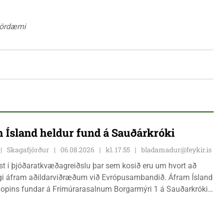
kjördæmi
 Ísland heldur fund á Sauðárkróki
Skagafjörður
06.08.2026
kl. 17.55
bladamadur@feykir.is
ist í þjóðaratkvæðagreiðslu þar sem kosið eru um hvort að
gi áfram aðildarviðræðum við Evrópusambandið. Áfram Ísland
l opins fundar á Frímúrarasalnum Borgarmýri 1 á Sauðarkróki,
ginn 8. ágúst kl. 17:30. Fundurinn er öllum opinn en skráning
ynleg.