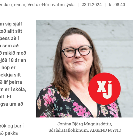
endar greinar, Vestur-Húnavatnssýsla
23.11.2024
kl. 08.40
 sig sjálf
 allt sitt
þess að í
n sem að
ið mikið með
óð í 8 ár en
n hóp er
ekkja sitt
 líf þeirra
m er í skóla,
lf. Ef
hugsa um að
Jónína Björg Magnúsdóttir,
rók og þar í
Sósíalistaflokknum. AÐSEND MYND
 að pakka