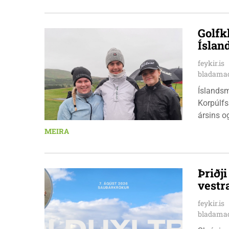
Golfk
Íslan
feykir.is
bladamad
Íslandsm
Korpúlfs
ársins o
hæfileika
MEIRA
ár: þær 
nýkrýndu
Þriðj
vestr
feykir.is
bladamad