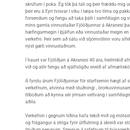
skrúfum í poka. Ég tók þá tali og þeir fræddu mig 
þeir eru á Eyri tvisvar í viku í tæpa tvo tíma og p
forsendum og fengu að taka þátt í samfélagin og vi
míns gamla vinnustaðar Fjöliðjunnar á Akranesi þar
hæfingarmegin í þjálfun eða vinnustaðar megin en þ
verkefni. Þeir sem að sátu við stjórnvölinn voru 
nýst gæti vinnustaðnum.
Í haust var Fjöliðjan á Akranesi 40 ára, heilmikið a
við og allir fengu að sjálfsögðu sneið af afmælisk
Á fyrstu árum Fjöliðjunnar fór starfsemin hægt af st
verkefnum, atvinna með stuðningi , örorkuvinnusamni
tilboðum að kynna sér ýmsan vettvang í samfélaginu
aðila.
Verkefnin í gegnum tíðina hafa tekið mið og mó
og frágangur á striga fyrir útflutning á skreið var s
lituðum perunum. Steypun á rafefnum til húsagerða