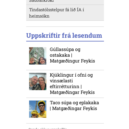
Sauðárkróki
Tindastólsstelpur fá lið ÍA í
heimsókn
Uppskriftir frá lesendum
Gúllassúpa og
ostakaka |
Matgæðingur Feykis
Kjúklingur í ofni og
vinsælasti
eftirrétturinn |
Matgæðingar Feykis
Taco súpa og eplakaka
| Matgæðingar Feykis