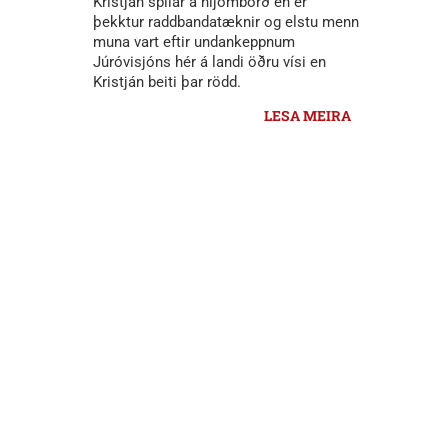
Kristján spilar á hljómborð en er
þekktur raddbandatæknir og elstu menn
muna vart eftir undankeppnum
Júróvisjóns hér á landi öðru vísi en
Kristján beiti þar rödd.
LESA MEIRA