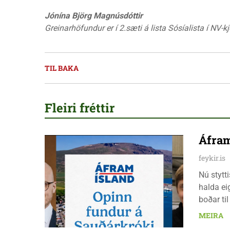
Jónína Björg Magnúsdóttir
Greinarhöfundur er í 2.sæti á lista Sósíalista í NV-
TIL BAKA
Fleiri fréttir
Áfram
feykir.is
Nú stytt
halda ei
boðar ti
laugarda
MEIRA
er nauðs