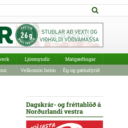
verk
Ljósmyndir
Matgæðingar
inn
Velkomin heim
Ég og gæludýrið
Dagskrár- og fréttablöð á
Norðurlandi vestra