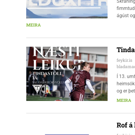
Skráningu
fimmtuda
ágúst og
km em kl
MEIRA
heimavis
bæjarbúar
hlaupar
Tinda
feykir.is
bladamad
Í 13. um
heimsókn
og er þet
leikinn e
MEIRA
að gera a
Rof á