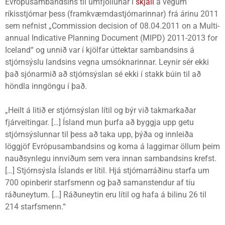
Evrópusambandsins til umfjöllunar í
skjali
á vegum
ríkisstjórnar þess (framkvæmdastjórnarinnar) frá árinu 2011
sem nefnist „Commission decision of 08.04.2011 on a Multi-
annual Indicative Planning Document (MIPD) 2011-2013 for
Iceland“ og unnið var í kjölfar úttektar sambandsins á
stjórnsýslu landsins vegna umsóknarinnar. Leynir sér ekki
það sjónarmið að stjórnsýslan sé ekki í stakk búin til að
höndla inngöngu í það.
„Heilt á litið er stjórnsýslan lítil og býr við takmarkaðar
fjárveitingar. […] Ísland mun þurfa að byggja upp getu
stjórnsýslunnar til þess að taka upp, þýða og innleiða
löggjöf Evrópusambandsins og koma á laggirnar öllum þeim
nauðsynlegu innviðum sem vera innan sambandsins krefst.
[…] Stjórnsýsla Íslands er lítil. Hjá stjórnarráðinu starfa um
700 opinberir starfsmenn og það samanstendur af tíu
ráðuneytum. […] Ráðuneytin eru lítil og hafa á bilinu 26 til
214 starfsmenn.“