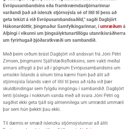
Evrópusambandsins eða framkvæmdastjórnarinnar
varðandi það að íslenzk stjórnsýsla sé of lítil til þess að
geta tekizt á við Evrópusambandsaðild,“ sagði Dagbjört
Hákonardóttir, þingmaður Samfylkingarinnar, í
umræðum
á
Alþingi í vikunni um þingsályktunartillögu utanríkisráðherra
um fyrirhugað þjóðaratkvæði um sambandið.
Með þeim orðum brást Dagbjört við andsvari frá Jóni Pétri
Zimsen, þingmanni Sjálfstæðisflokksins, sem vakti meðal
annars athygli á því að í gögnum Evrópusambandsins um
umsókn Íslands á sínum tíma kæmi fram það álit að
stjórnsýsla Íslands væri of lítil til þess að ráða við þær
skuldbindingar sem fylgdu inngöngu í sambandið. Dagbjört
lenti ljóslega í nokkrum vanda með að svara Jóni Pétri og
sagðist ekki geta tjáð sig almennilega um umrædd ummæli
þar sem hún þekkti þau ekki.
Til dæmis er smæð íslenzku stjórnsýslunnar að áliti