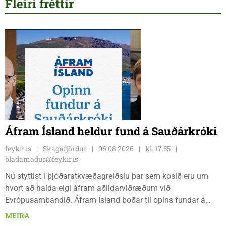
Fleiri fréttir
Áfram Ísland heldur fund á Sauðárkróki
feykir.is
Skagafjörður
06.08.2026
kl. 17.55
bladamadur@feykir.is
Nú styttist í þjóðaratkvæðagreiðslu þar sem kosið eru um
hvort að halda eigi áfram aðildarviðræðum við
Evrópusambandið. Áfram Ísland boðar til opins fundar á
Frímúrarasalnum Borgarmýri 1 á Sauðarkróki, laugardaginn
MEIRA
8. ágúst kl. 17:30. Fundurinn er öllum opinn en skráning er