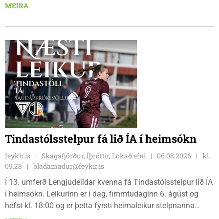
keppendur sem ætla sér 20 km em kl. 18:00 fyrir 12 km
MEIRA
hlauparana. Rásmarkið er fyrir aftan heimavist
fjölbrautaskólans en þar er líka komið í mark þannig
bæjarbúar og aðrir gestir eru hvött til þess að kíkja við og
styðja hlauparana áfram.
Tindastólsstelpur fá lið ÍA í heimsókn
feykir.is
Skagafjörður, Íþróttir, Lokað efni
06.08.2026
kl.
09.28
bladamadur@feykir.is
Í 13. umferð Lengjudeildar kvenna fá Tindastólsstelpur lið ÍA
í heimsókn. Leikurinn er í dag, fimmtudaginn 6. ágúst og
hefst kl. 18:00 og er þetta fyrsti heimaleikur stelpnanna
síðan 18. júlí. Spáin fyrir leikinn er fín, lítil háttar rigning og