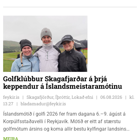
nauðsynleg.
Golfklúbbur Skagafjarðar á þrjá
keppendur á Íslandsmeistaramótinu
feykir.is
Skagafjörður, Íþróttir, Lokað efni
06.08.2026
kl.
13.27
bladamadur@feykir.is
Íslandsmótið í golfi 2026 fer fram dagana 6.–9. ágúst á
Korpúlfsstaðavelli í Reykjavík. Mótið er eitt af stærstu
golfmótum ársins og koma allir bestu kylfingar landsins
saman til að sýna hæfileika sína. Golfklúbbur Skagafjarðar
MEIRA