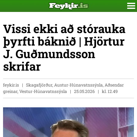
Vissi ekki að stórauka
þyrfti báknið | Hjörtur
J. Guðmundsson
skrifar
feykir.is
Skagafjörður, Austur-Húnavatnssýsla, Aðsendar
greinar, Vestur-Húnavatnssýsla
25.05.2026
kl. 12.49