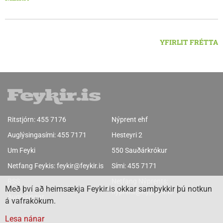
klukkan 9:00 í vestanverðum Vatnsdal.
YFIRLIT FRÉTTA
Ritstjórn:
455 7176
Nýprent ehf
Auglýsingasími:
455 7171
Hesteyri 2
Um Feyki
550 Sauðárkrókur
Netfang Feykis:
feykir@feykir.is
Sími:
455 7171
RSS
Netfang Nýprents:
Með því að heimsækja Feykir.is okkar samþykkir þú notkun
nyprent@nyprent.is
Auglýsingar
á vafrakökum.
Lesa nánar