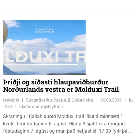
sendir þrjár stelpur til leiks í ár: þær Önnu Karen Hjartardóttir,
Dagbjörtu Sísí Einarsdóttur, sem er nýkrýndur klúbbmeistari
GSS, og Unu Karen Guðmundsdóttur.
Þriðji og síðasti hlaupaviðburður
Norðurlands vestra er Molduxi Trail
feykir.is
Skagafjörður, Mannlíf, Lokað efni
06.08.2026
kl.
12.51
bladamadur@feykir.is
Skráningu í fjallahlaupið Molduxi trail líkur á miðnætti í
kvöld, fimmtudaginn 6. ágúst. Hlaupið sjálft er á morgun,
föstudaginn 7. ágúst og mun það hefjast kl. 17:00 fyrir þá