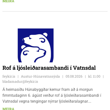
MEIRA
tíu gráðu hiti, þannig að það er um að gera að klæða sig eftir
veðri og skella sér á völlinn.
Rof á ljósleiðarasambandi í Vatnsdal
feykir.is
Austur-Húnavatnssýsla
05.08.2026
kl. 11.00
bladamadur@feykir.is
Á heimasíðu Húnabyggðar kemur fram að á morgun
fimmtudaginn 6. ágúst verður rof á ljósleiðarasambandi í
Vatnsdal vegna tengingar nýrrar ljósleiðaralagnar.
Ljósleiðarasambandið verður rofið á morgun fimmtudag
MEIRA