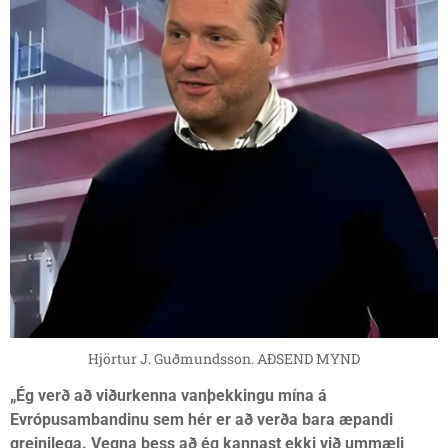
Hjörtur J. Guðmundsson. AÐSEND MYND
„Ég verð að viðurkenna vanþekkingu mína á
Evrópusambandinu sem hér er að verða bara æpandi
greinilega. Vegna þess að ég kannast ekki við ummæli