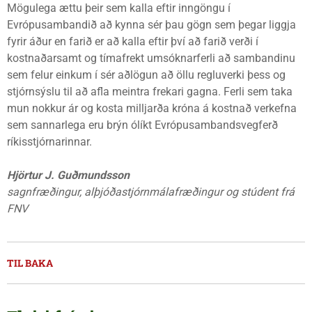
Mögulega ættu þeir sem kalla eftir inngöngu í
Evrópusambandið að kynna sér þau gögn sem þegar liggja
fyrir áður en farið er að kalla eftir því að farið verði í
kostnaðarsamt og tímafrekt umsóknarferli að sambandinu
sem felur einkum í sér aðlögun að öllu regluverki þess og
stjórnsýslu til að afla meintra frekari gagna. Ferli sem taka
mun nokkur ár og kosta milljarða króna á kostnað verkefna
sem sannarlega eru brýn ólíkt Evrópusambandsvegferð
ríkisstjórnarinnar.
Hjörtur J. Guðmundsson
sagnfræðingur, alþjóðastjórnmálafræðingur og stúdent frá
FNV
TIL BAKA