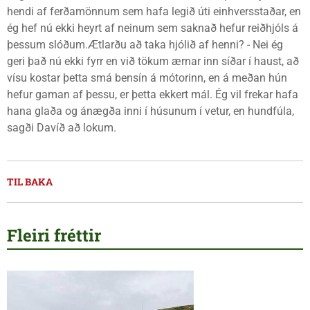
hendi af ferðamönnum sem hafa legið úti einhversstaðar, en
ég hef nú ekki heyrt af neinum sem saknað hefur reiðhjóls á
þessum slóðum.Ætlarðu að taka hjólið af henni? - Nei ég
geri það nú ekki fyrr en við tökum ærnar inn síðar í haust, að
vísu kostar þetta smá bensín á mótorinn, en á meðan hún
hefur gaman af þessu, er þetta ekkert mál. Ég vil frekar hafa
hana glaða og ánægða inni í húsunum í vetur, en hundfúla,
sagði Davíð að lokum.
TIL BAKA
Fleiri fréttir