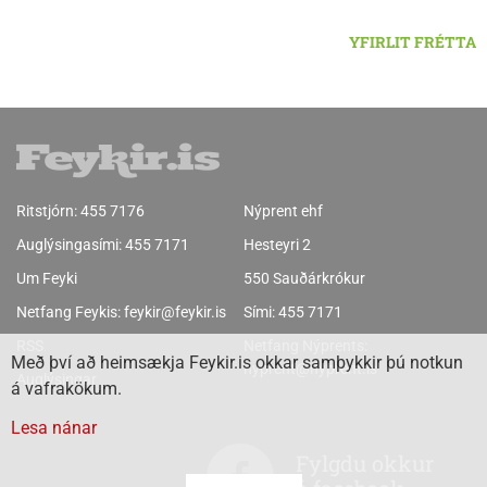
YFIRLIT FRÉTTA
Ritstjórn:
455 7176
Nýprent ehf
Auglýsingasími:
455 7171
Hesteyri 2
Um Feyki
550 Sauðárkrókur
Netfang Feykis:
feykir@feykir.is
Sími:
455 7171
RSS
Netfang Nýprents:
Með því að heimsækja Feykir.is okkar samþykkir þú notkun
nyprent@nyprent.is
Auglýsingar
á vafrakökum.
Lesa nánar
Fylgdu okkur