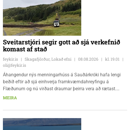
Sveitarstjóri segir gott að sjá verkefnið
komast af stað
feykir.is
Skagafjörður, Lokað efni
08.08.2026
kl. 19.01
oli@feykir.is
Áhangendur nýs menningarhúss á Sauðárkróki hafa lengi
beðið eftir að sjá einhverja framkvæmdahreyfingu á
Flæðunum og nú virðast draumar þeirra vera að rætast.
Þórður Hansen mætti með tæki og tól og hóf
MEIRA
jarðvegsframkvæmdir vegna menningarhúss nú fyrir helgina
og sagði Magnús Barðdal sveitarstjóri það vera virkilega
ánægjulegt að sjá að loksins sé farið að vinna á svæðinu,
þegar Feykir spurði hann út í málið.