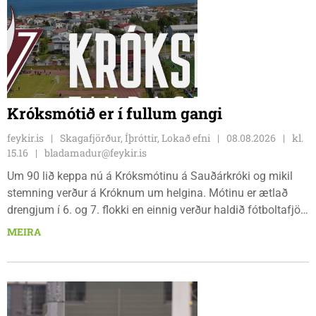
Króksmótið er í fullum gangi
feykir.is
Skagafjörður, Íþróttir, Lokað efni
08.08.2026
kl.
15.16
bladamadur@feykir.is
Um 90 lið keppa nú á Króksmótinu á Sauðárkróki og mikil
stemning verður á Króknum um helgina. Mótinu er ætlað
drengjum í 6. og 7. flokki en einnig verður haldið fótboltafjör
fyrir yngri systkini. Mótið hófst í gær, föstudaginn 7. ágúst
MEIRA
og því lýkur á morgun, sunnudaginn 9. ágúst.