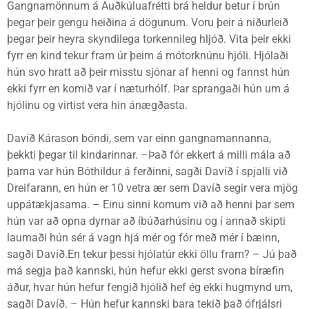
Gangnamönnum á Auðkúluafrétti brá heldur betur í brún
þegar þeir gengu heiðina á dögunum. Voru þeir á niðurleið
þegar þeir heyra skyndilega torkennileg hljóð. Vita þeir ekki
fyrr en kind tekur fram úr þeim á mótorknúnu hjóli. Hjólaði
hún svo hratt að þeir misstu sjónar af henni og fannst hún
ekki fyrr en komið var í næturhólf. Þar sprangaði hún um á
hjólinu og virtist vera hin ánægðasta.
Davíð Kárason bóndi, sem var einn gangnamannanna,
þekkti þegar til kindarinnar. –Það fór ekkert á milli mála að
þarna var hún Bóthildur á ferðinni, sagði Davíð í spjalli við
Dreifarann, en hún er 10 vetra ær sem Davíð segir vera mjög
uppátækjasama. – Einu sinni komum við að henni þar sem
hún var að opna dyrnar að íbúðarhúsinu og í annað skipti
laumaði hún sér á vagn hjá mér og fór með mér í bæinn,
sagði Davíð.En tekur þessi hjólatúr ekki öllu fram? – Jú það
má segja það kannski, hún hefur ekki gerst svona bíræfin
áður, hvar hún hefur fengið hjólið hef ég ekki hugmynd um,
sagði Davíð. – Hún hefur kannski bara tekið það ófrjálsri