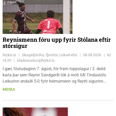
Reynismenn fóru upp fyrir Stólana eftir
stórsigur
feykir.is
Skagafjörður, Íþróttir, Lokað efni
08.08.2026
kl.
14.30
bladamadur@feykir.is
Í gær, föstudaginn 7. ágúst, fór fram toppslagur í 3. deild
karla þar sem Reynir Sandgerði tók á móti liði Tindastóls.
Leikurinn endaði 5-0 fyrir heimamenn og fleytti sigurinn
Reynismönnum á topp deildarinnar en Stólunum í annað
MEIRA
sætið. Tindastólsliðið frumsýndi jafnframt nýjan leikmann í
leiknum.