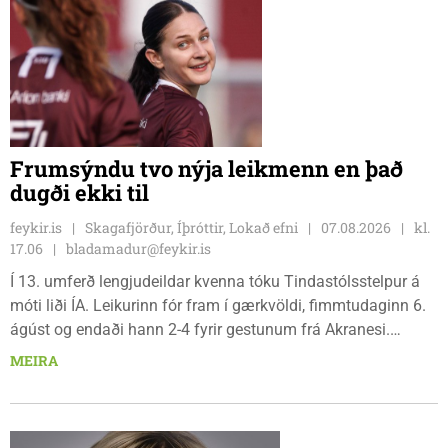
Frumsýndu tvo nýja leikmenn en það
dugði ekki til
feykir.is
Skagafjörður, Íþróttir, Lokað efni
07.08.2026
kl.
17.06
bladamadur@feykir.is
Í 13. umferð lengjudeildar kvenna tóku Tindastólsstelpur á
móti liði ÍA. Leikurinn fór fram í gærkvöldi, fimmtudaginn 6.
ágúst og endaði hann 2-4 fyrir gestunum frá Akranesi.
Tindastólsliðið frumsýndi tvo nýja leikmenn en þær dönsku
MEIRA
Cecilie Lillesoe Esbak Pedersen og Sandra Pedersen eru
tvíburar.