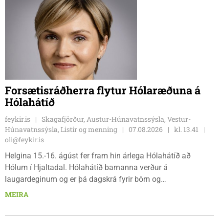
Forsætisráðherra flytur Hólaræðuna á
Hólahátíð
feykir.is
Skagafjörður, Austur-Húnavatnssýsla, Vestur-
Húnavatnssýsla, Listir og menning
07.08.2026
kl. 13.41
oli@feykir.is
Helgina 15.-16. ágúst fer fram hin árlega Hólahátíð að
Hólum í Hjaltadal. Hólahátíð barnanna verður á
laugardeginum og er þá dagskrá fyrir börn og
fjölskyldur.Lydía Einarsdóttir svæðisstjóri æskulýðsmála og
MEIRA
Karl Lúðvíksson íþróttakennari sjá um dagskrána.