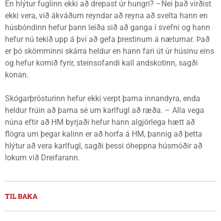
En hlýtur fuglinn ekki að drepast úr hungri? –Nei það virðist
ekki vera, við ákváðum reyndar að reyna að svelta hann en
húsbóndinn hefur þann leiða sið að ganga í svefni og hann
hefur nú tekið upp á því að gefa þrestinum á næturnar. Það
er þó skömminni skárra heldur en hann fari út úr húsinu eins
og hefur komið fyrir, steinsofandi kall andskotinn, sagði
konan.
Skógarþrösturinn hefur ekki verpt þarna innandyra, enda
heldur frúin að þarna sé um karlfugl að ræða. – Alla vega
núna eftir að HM byrjaði hefur hann algjörlega hætt að
flögra um þegar kalinn er að horfa á HM, þannig að þetta
hlýtur að vera karlfugl, sagði þessi óheppna húsmóðir að
lokum við Dreifarann.
TIL BAKA