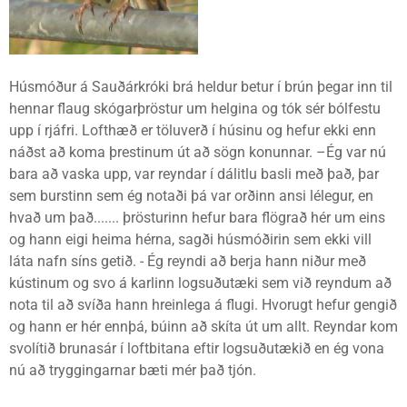
Húsmóður á Sauðárkróki brá heldur betur í brún þegar inn til
hennar flaug skógarþröstur um helgina og tók sér bólfestu
upp í rjáfri. Lofthæð er töluverð í húsinu og hefur ekki enn
náðst að koma þrestinum út að sögn konunnar. –Ég var nú
bara að vaska upp, var reyndar í dálitlu basli með það, þar
sem burstinn sem ég notaði þá var orðinn ansi lélegur, en
hvað um það....... þrösturinn hefur bara flögrað hér um eins
og hann eigi heima hérna, sagði húsmóðirin sem ekki vill
láta nafn síns getið. - Ég reyndi að berja hann niður með
kústinum og svo á karlinn logsuðutæki sem við reyndum að
nota til að svíða hann hreinlega á flugi. Hvorugt hefur gengið
og hann er hér ennþá, búinn að skíta út um allt. Reyndar kom
svolítið brunasár í loftbitana eftir logsuðutækið en ég vona
nú að tryggingarnar bæti mér það tjón.