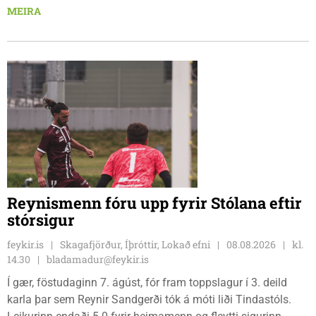
fyrir yngri systkini. Mótið hófst í gær, föstudaginn 7. ágúst
MEIRA
og því lýkur á morgun, sunnudaginn 9. ágúst.
Reynismenn fóru upp fyrir Stólana eftir
stórsigur
feykir.is
Skagafjörður, Íþróttir, Lokað efni
08.08.2026
kl.
14.30
bladamadur@feykir.is
Í gær, föstudaginn 7. ágúst, fór fram toppslagur í 3. deild
karla þar sem Reynir Sandgerði tók á móti liði Tindastóls.