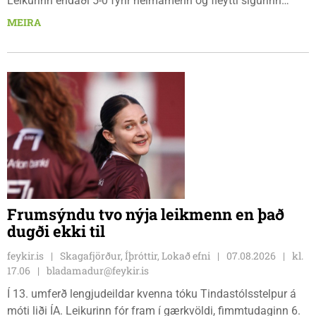
Leikurinn endaði 5-0 fyrir heimamenn og fleytti sigurinn
Reynismönnum á topp deildarinnar en Stólunum í annað
MEIRA
sætið. Tindastólsliðið frumsýndi jafnframt nýjan leikmann í
leiknum.
Frumsýndu tvo nýja leikmenn en það
dugði ekki til
feykir.is
Skagafjörður, Íþróttir, Lokað efni
07.08.2026
kl.
17.06
bladamadur@feykir.is
Í 13. umferð lengjudeildar kvenna tóku Tindastólsstelpur á
móti liði ÍA. Leikurinn fór fram í gærkvöldi, fimmtudaginn 6.