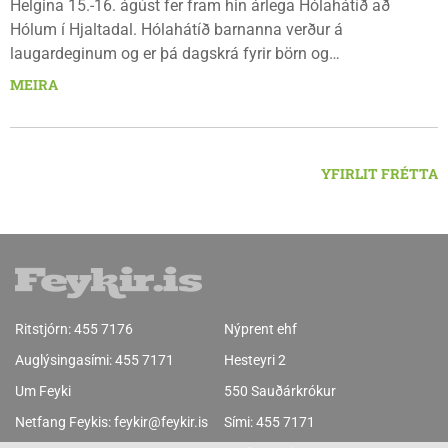
Helgina 15.-16. ágúst fer fram hin árlega Hólahátíð að
Hólum í Hjaltadal. Hólahátíð barnanna verður á
laugardeginum og er þá dagskrá fyrir börn og
fjölskyldur.Lydía Einarsdóttir svæðisstjóri æskulýðsmála og
MEIRA
Karl Lúðvíksson íþróttakennari sjá um dagskrána.
YFIRLIT FRÉTTA
Ritstjórn:
455 7176
Nýprent ehf
Auglýsingasími:
455 7171
Hesteyri 2
Um Feyki
550 Sauðárkrókur
Netfang Feykis:
feykir@feykir.is
Sími:
455 7171