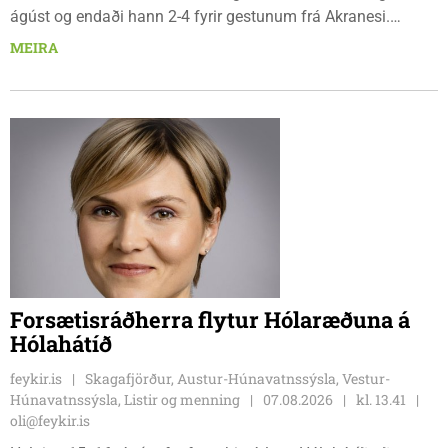
ágúst og endaði hann 2-4 fyrir gestunum frá Akranesi.
Tindastólsliðið frumsýndi tvo nýja leikmenn en þær dönsku
MEIRA
Cecilie Lillesoe Esbak Pedersen og Sandra Pedersen eru
tvíburar.
Forsætisráðherra flytur Hólaræðuna á
Hólahátíð
feykir.is
Skagafjörður, Austur-Húnavatnssýsla, Vestur-
Húnavatnssýsla, Listir og menning
07.08.2026
kl. 13.41
oli@feykir.is