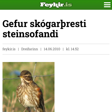
Gefur skógarþresti
steinsofandi
feykir.is
Dreifarinn
14.06.2010
kl. 14.52