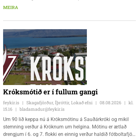
Þórður Hansen mætti með tæki og tól og hóf
MEIRA
jarðvegsframkvæmdir vegna menningarhúss nú fyrir helgina
og sagði Magnús Barðdal sveitarstjóri það vera virkilega
ánægjulegt að sjá að loksins sé farið að vinna á svæðinu,
þegar Feykir spurði hann út í málið.
Króksmótið er í fullum gangi
feykir.is
Skagafjörður, Íþróttir, Lokað efni
08.08.2026
kl.
15.16
bladamadur@feykir.is
Um 90 lið keppa nú á Króksmótinu á Sauðárkróki og mikil
stemning verður á Króknum um helgina. Mótinu er ætlað
drengjum í 6. og 7. flokki en einnig verður haldið fótboltafjör