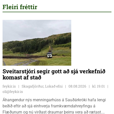
Fleiri fréttir
Sveitarstjóri segir gott að sjá verkefnið
komast af stað
feykir.is
Skagafjörður, Lokað efni
08.08.2026
kl. 19.01
oli@feykir.is
Áhangendur nýs menningarhúss á Sauðárkróki hafa lengi
beðið eftir að sjá einhverja framkvæmdahreyfingu á
Flæðunum og nú virðast draumar þeirra vera að rætast.