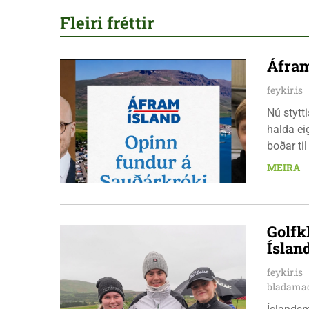
Fleiri fréttir
Áfram
feykir.is
Nú stytt
halda ei
boðar ti
laugarda
MEIRA
er nauðs
Golfk
Íslan
feykir.is
bladamad