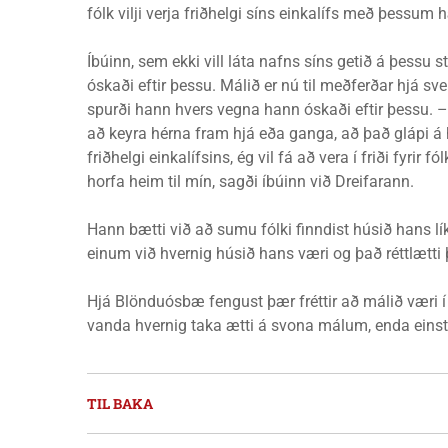
fólk vilji verja friðhelgi síns einkalífs með þessum h
Íbúinn, sem ekki vill láta nafns síns getið á þessu 
óskaði eftir þessu. Málið er nú til meðferðar hjá s
spurði hann hvers vegna hann óskaði eftir þessu. –Þ
að keyra hérna fram hjá eða ganga, að það glápi á hú
friðhelgi einkalífsins, ég vil fá að vera í friði fyrir
horfa heim til mín, sagði íbúinn við Dreifarann.
Hann bætti við að sumu fólki finndist húsið hans l
einum við hvernig húsið hans væri og það réttlætti 
Hjá Blönduósbæ fengust þær fréttir að málið væri í 
vanda hvernig taka ætti á svona málum, enda einstak
TIL BAKA