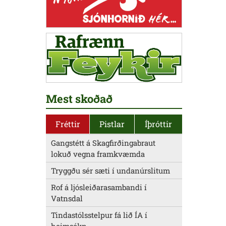
Mest skoðað
Fréttir
Pistlar
Íþróttir
Gangstétt á Skagfirðingabraut
lokuð vegna framkvæmda
Tryggðu sér sæti í undanúrslitum
Rof á ljósleiðarasambandi í
Vatnsdal
Tindastólsstelpur fá lið ÍA í