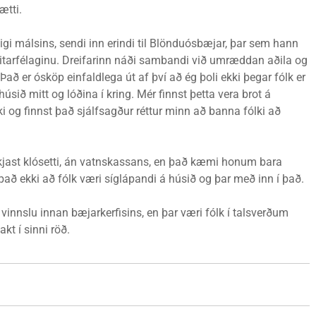
ætti.
stigi málsins, sendi inn erindi til Blönduósbæjar, þar sem hann
veitarfélaginu. Dreifarinn náði sambandi við umræddan aðila og
að er ósköp einfaldlega út af því að ég þoli ekki þegar fólk er
sið mitt og lóðina í kring. Mér finnst þetta vera brot á
 fólki og finnst það sjálfsagður réttur minn að banna fólki að
íkjast klósetti, án vatnskassans, en það kæmi honum bara
það ekki að fólk væri síglápandi á húsið og þar með inn í það.
vinnslu innan bæjarkerfisins, en þar væri fólk í talsverðum
t í sinni röð.