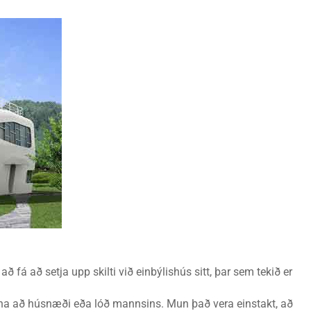
að fá að setja upp skilti við einbýlishús sitt, þar sem tekið er
áttina að húsnæði eða lóð mannsins. Mun það vera einstakt, að