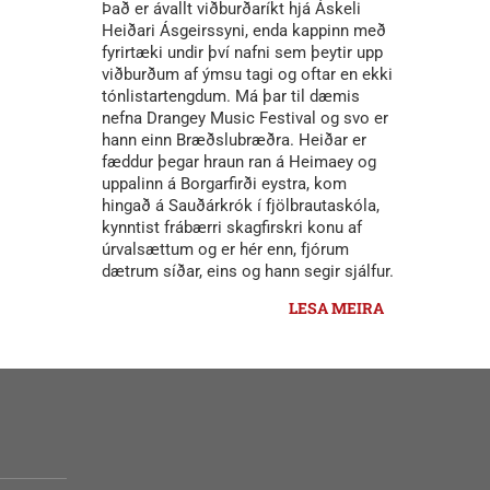
Það er ávallt viðburðaríkt hjá Áskeli
Heiðari Ásgeirssyni, enda kappinn með
fyrirtæki undir því nafni sem þeytir upp
viðburðum af ýmsu tagi og oftar en ekki
tónlistartengdum. Má þar til dæmis
nefna Drangey Music Festival og svo er
hann einn Bræðslubræðra. Heiðar er
fæddur þegar hraun ran á Heimaey og
uppalinn á Borgarfirði eystra, kom
hingað á Sauðárkrók í fjölbrautaskóla,
kynntist frábærri skagfirskri konu af
úrvalsættum og er hér enn, fjórum
dætrum síðar, eins og hann segir sjálfur.
LESA MEIRA