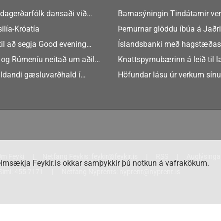
dagerðarfólk dansaði við
Barnasýningin Tindátarnir ver
Bókasafni Akraness í dag ? tó
ilía-Króatía
Þernurnar glöddu íbúa á Jaðri
eftir Soffíu Björg
til að segja Good evening
Íslandsbanki með hagstæðas
tilboðið
 og Rúmeníu neitað um aðild
Knattspyrnubærinn á leið til 
ngen
ldandi gæsluvarðhald í
Höfundar lásu úr verkum sín
rkamáli
m Feyki
Netfang Feykis:
feykir@feykir.is
RSS
Auglýsinga
imsækja Feykir.is okkar samþykkir þú notkun á vafrakökum.
Sími:
455 7171
Netfang Nýprents:
nyprent@nyprent.is