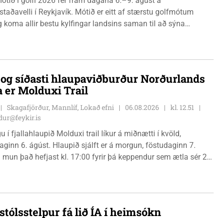
ótið í golfi 2026 fer fram dagana 6.–9. ágúst á
staðavelli í Reykjavík. Mótið er eitt af stærstu golfmótum
g koma allir bestu kylfingar landsins saman til að sýna
 sína. Golfklúbbur Skagafjarðar sendir þrjár stelpur til leiks í
Önnu Karen Hjartardóttir, Dagbjörtu Sísí Einarsdóttur, sem er
r klúbbmeistari GSS, og Unu Karen Guðmundsdóttur.
i og síðasti hlaupaviðburður Norðurlands
a er Molduxi Trail
Skagafjörður, Mannlíf, Lokað efni
06.08.2026
kl. 12.51
ur@feykir.is
 í fjallahlaupið Molduxi trail líkur á miðnætti í kvöld,
ginn 6. ágúst. Hlaupið sjálft er á morgun, föstudaginn 7.
 mun það hefjast kl. 17:00 fyrir þá keppendur sem ætla sér 20
. 18:00 fyrir 12 km hlauparana. Rásmarkið er fyrir aftan
t fjölbrautaskólans en þar er líka komið í mark þannig
 og aðrir gestir eru hvött til þess að kíkja við og styðja
ana áfram.
stólsstelpur fá lið ÍA í heimsókn