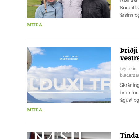
Íslandsm
Korpúlfs
ársins o
hæfileika
MEIRA
ár: þær 
nýkrýndu
Þriðj
vestr
feykir.is
bladamad
Skráningu
fimmtuda
ágúst og
km em kl
MEIRA
heimavis
bæjarbúar
hlaupar
Tinda