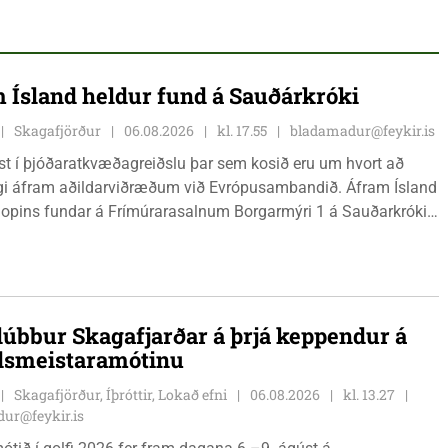
 Ísland heldur fund á Sauðárkróki
Skagafjörður
06.08.2026
kl. 17.55
bladamadur@feykir.is
ist í þjóðaratkvæðagreiðslu þar sem kosið eru um hvort að
gi áfram aðildarviðræðum við Evrópusambandið. Áfram Ísland
l opins fundar á Frímúrarasalnum Borgarmýri 1 á Sauðarkróki,
ginn 8. ágúst kl. 17:30. Fundurinn er öllum opinn en skráning
ynleg.
lúbbur Skagafjarðar á þrjá keppendur á
dsmeistaramótinu
Skagafjörður, Íþróttir, Lokað efni
06.08.2026
kl. 13.27
ur@feykir.is