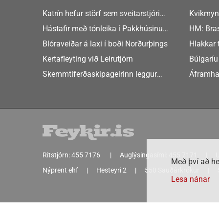
Katrín hefur störf sem sveitarstjóri
Kvikmyn
Þingeyjarsveitar
GusGus
Hástafir með tónleika í Pakkhúsinu
HM: Bras
Hafnarstræti 19
Blóraveiðar á laxi í boði Norðurþings
Hlakkar 
Europe
Kertafleyting við Leirutjörn
Búlgaríu
að Sche
Skemmtiferðaskipageirinn leggur
Áframha
áherslu á aukið samstarf við íslensk
hryðjuve
sveitarfélög
Ritstjórn:
455 7176
Auglýsingasími:
455 7171
U
Með því að he
Nýprent ehf
Hesteyri 2
550 Sauðárkrókur
Lesa nánar