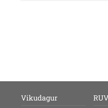
Vikudagur
RU