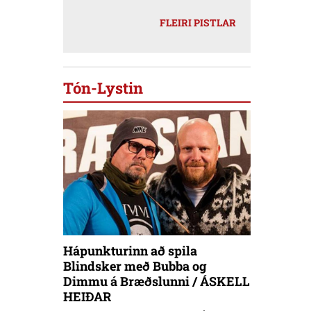
FLEIRI PISTLAR
Tón-Lystin
Hápunkturinn að spila
Blindsker með Bubba og
Dimmu á Bræðslunni / ÁSKELL
HEIÐAR