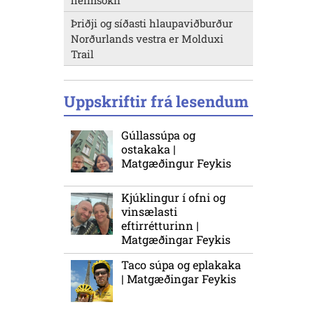
heimsókn
Þriðji og síðasti hlaupaviðburður
Norðurlands vestra er Molduxi
Trail
Uppskriftir frá lesendum
Gúllassúpa og
ostakaka |
Matgæðingur Feykis
Kjúklingur í ofni og
vinsælasti
eftirrétturinn |
Matgæðingar Feykis
Taco súpa og eplakaka
| Matgæðingar Feykis