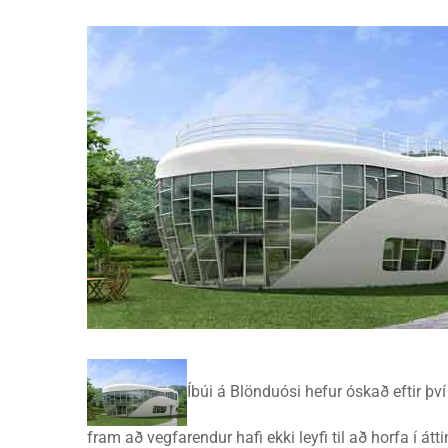
Íbúi á Blönduósi hefur óskað eftir því 
fram að vegfarendur hafi ekki leyfi til að horfa í 