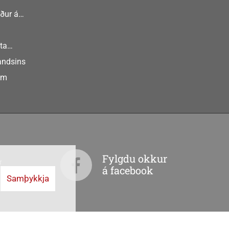
ður á
nlist
ta
landsins
um
Fylgdu okkur
r
á facebook
Samþykkja