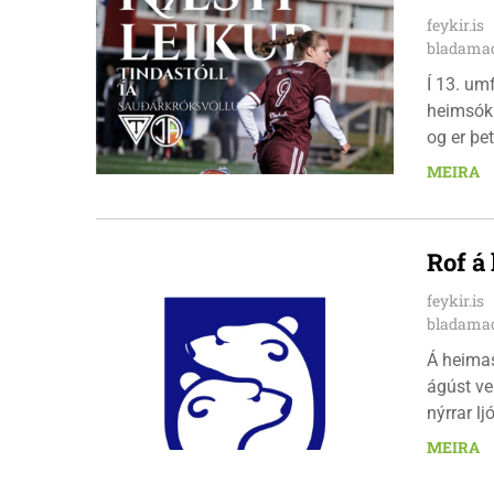
feykir.is
bladamad
Í 13. um
heimsókn
og er þet
leikinn e
MEIRA
að gera a
Rof á
feykir.is
bladamad
Á heima
ágúst ve
nýrrar l
fimmtuda
MEIRA