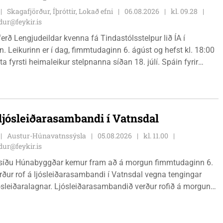
Skagafjörður, Íþróttir, Lokað efni
06.08.2026
kl. 09.28
ur@feykir.is
ferð Lengjudeildar kvenna fá Tindastólsstelpur lið ÍA í
. Leikurinn er í dag, fimmtudaginn 6. ágúst og hefst kl. 18:00
ta fyrsti heimaleikur stelpnanna síðan 18. júlí. Spáin fyrir
r fín, lítil háttar rigning og tíu gráðu hiti, þannig að það er um
ð klæða sig eftir veðri og skella sér á völlinn.
 ljósleiðarasambandi í Vatnsdal
Austur-Húnavatnssýsla
05.08.2026
kl. 11.00
ur@feykir.is
síðu Húnabyggðar kemur fram að á morgun fimmtudaginn 6.
rður rof á ljósleiðarasambandi í Vatnsdal vegna tengingar
jósleiðaralagnar. Ljósleiðarasambandið verður rofið á morgun
g klukkan 9:00 í vestanverðum Vatnsdal.