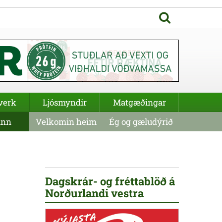
verk
Ljósmyndir
Matgæðingar
inn
Velkomin heim
Ég og gæludýrið
Dagskrár- og fréttablöð á
Norðurlandi vestra