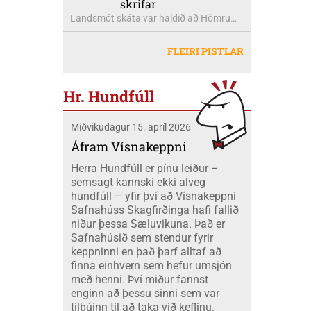
skrifar
ágúst. Þar verður tónlistargjörningurinn
þess. Munar þar mörgum milljörðum
Landsmót skáta var haldið að Hömrum,
FINNA eftir Heidu Karine
króna árlega. Með öðrum orðum er verið
Akureyri, dagana 20-26 júlí. Eilífsbúar
Jóhannesdóttur Mobeck og Kari Elise
að freista okkar með okkar eigin
létu sig ekki vanta þangað og fóru átta
Mobeck kl. 15:00. Auk þess verður boðið
FLEIRI PISTLAR
peningum. Væri ekki nær að nota þá
skátar úr okkar félagi á mótið ásamt
upp á þátttökugjörninginn
fjármuni hér innanlands?
tveimur farastjórum þeim Hildi og Emil.
JÖKLAMJÓLK; krydd í straumi eftir
Við áttum einnig fólk í fjölskyldubúðum,
Borghildi Óskarsdóttur, Ósk
Hr. Hundfúll
fengum aukahendur til að aðstoða í
Vilhjálmsdóttur og Huldu Ragnhildi
"matartjaldinu" og síðan komu margir úr
Hjálmarsdóttur, kl.16:00.
Miðvikudagur 15. apríl 2026
félaginu okkar í heimsókn til okkar á
opna deginum. Landsmót skáta er
Áfram Vísnakeppni
stærsti viðburður skátahreyfingarinnar
Herra Hundfúll er pínu leiður –
og voru að þessu sinni um 1100
semsagt kannski ekki alveg
þátttakendur frá fjöldamörgum þjóðum
hundfúll – yfir því að Vísnakeppni
en flestir af erlendu skátunum komu frá
Safnahúss Skagfirðinga hafi fallið
Kanada eða um 400 skátar.
niður þessa Sæluvikuna. Það er
Safnahúsið sem stendur fyrir
keppninni en það þarf alltaf að
finna einhvern sem hefur umsjón
með henni. Því miður fannst
enginn að þessu sinni sem var
tilbúinn til að taka við keflinu.