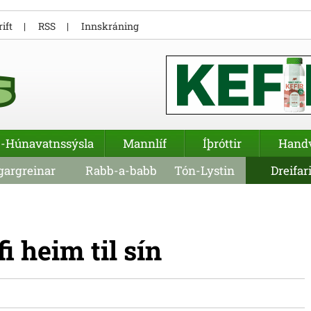
ift
RSS
Innskráning
-Húnavatnssýsla
Mannlíf
Íþróttir
Hand
argreinar
Rabb-a-babb
Tón-Lystin
Dreifar
fi heim til sín