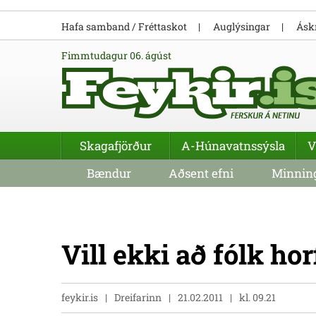
Hafa samband / Fréttaskot
Auglýsingar
Áskr
fimmtudagur 06. ágúst
Skagafjörður
A-Húnavatnssýsla
V
Bændur
Aðsent efni
Minning
Vill ekki að fólk hor
feykir.is
Dreifarinn
21.02.2011
kl. 09.21