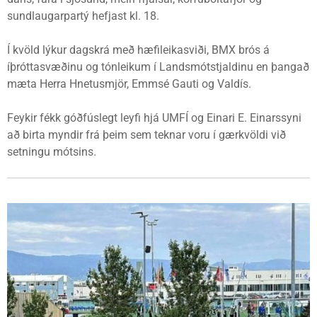
sundlaugarpartý hefjast kl. 18.
Í kvöld lýkur dagskrá með hæfileikasviði, BMX brós á
íþróttasvæðinu og tónleikum í Landsmótstjaldinu en þangað
mæta Herra Hnetusmjör, Emmsé Gauti og Valdís.
Feykir fékk góðfúslegt leyfi hjá UMFÍ og Einari E. Einarssyni
að birta myndir frá þeim sem teknar voru í gærkvöldi við
setningu mótsins.