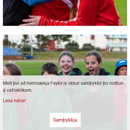
Með því að heimsækja Feykir.is okkar samþykkir þú notkun
á vafrakökum.
Lesa nánar
Samþykkja