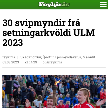
30 svipmyndir frá
setningarkvöldi ULM
2023
feykir.is
Skagafjörður, Íþróttir, Ljósmyndavefur, Mannlíf
05.08.2023
kl. 14.29
oli@feykir.is