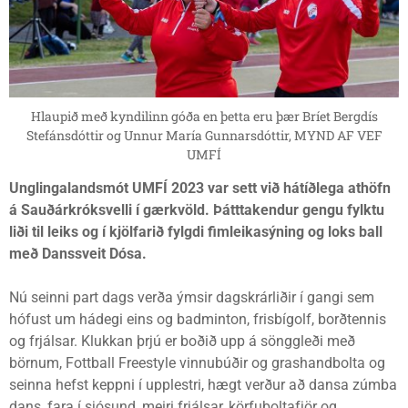
Hlaupið með kyndilinn góða en þetta eru þær Bríet Bergdís
Stefánsdóttir og Unnur María Gunnarsdóttir, MYND AF VEF
UMFÍ
Unglingalandsmót UMFÍ 2023 var sett við hátíðlega athöfn
á Sauðárkróksvelli í gærkvöld. Þátttakendur gengu fylktu
liði til leiks og í kjölfarið fylgdi fimleikasýning og loks ball
með Danssveit Dósa.
Nú seinni part dags verða ýmsir dagskrárliðir í gangi sem
hófust um hádegi eins og badminton, frisbígolf, borðtennis
og frjálsar. Klukkan þrjú er boðið upp á sönggleði með
börnum, Fottball Freestyle vinnubúðir og grashandbolta og
seinna hefst keppni í upplestri, hægt verður að dansa zúmba
dans, fara í sjósund, meiri frjálsar, körfuboltafjör og