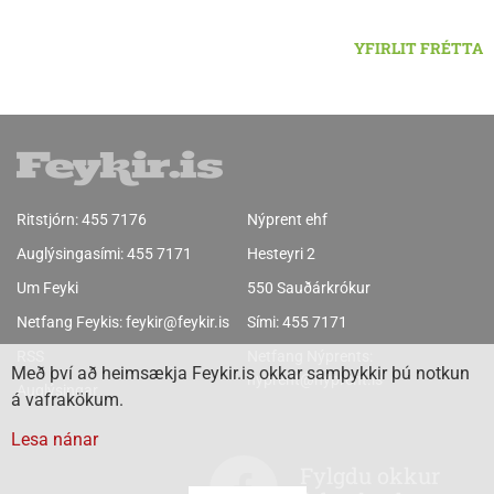
YFIRLIT FRÉTTA
Ritstjórn:
455 7176
Nýprent ehf
Auglýsingasími:
455 7171
Hesteyri 2
Um Feyki
550 Sauðárkrókur
Netfang Feykis:
feykir@feykir.is
Sími:
455 7171
RSS
Netfang Nýprents:
Með því að heimsækja Feykir.is okkar samþykkir þú notkun
nyprent@nyprent.is
Auglýsingar
á vafrakökum.
Lesa nánar
Fylgdu okkur