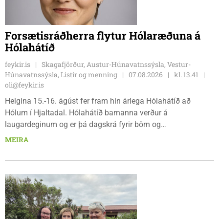
Forsætisráðherra flytur Hólaræðuna á
Hólahátíð
feykir.is
Skagafjörður, Austur-Húnavatnssýsla, Vestur-
Húnavatnssýsla, Listir og menning
07.08.2026
kl. 13.41
oli@feykir.is
Helgina 15.-16. ágúst fer fram hin árlega Hólahátíð að
Hólum í Hjaltadal. Hólahátíð barnanna verður á
laugardeginum og er þá dagskrá fyrir börn og
fjölskyldur.Lydía Einarsdóttir svæðisstjóri æskulýðsmála og
MEIRA
Karl Lúðvíksson íþróttakennari sjá um dagskrána.