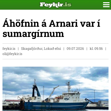
Áhöfnin á Arnari var í
sumargírnum
feykir.is
Skagafjörður, Lokað efni
09.07.2026
kl. 09.56
oli@feykir.is