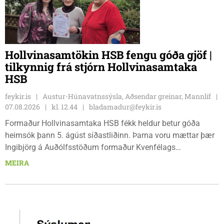
Hollvinasamtökin HSB fengu góða gjöf |
tilkynnig frá stjórn Hollvinasamtaka
HSB
feykir.is
Austur-Húnavatnssýsla, Aðsendar greinar, Mannlíf
07.08.2026
kl. 12.44
bladamadur@feykir.is
Formaður Hollvinasamtaka HSB fékk heldur betur góða
heimsók þann 5. ágúst síðastliðinn. Þarna voru mættar þær
Ingibjörg á Auðólfsstöðum formaður Kvenfélags
Bólstaðarhlíðarhrepps og Guðrún á Auðkúlu formaður
MEIRA
Kvenfélags Svínavatnshrepps. Afhentu þær Sigurlaugu Þóru
gjafabréf að upphæð kr: 737.800 upp í kaup á
höggbylgjutæki í aðstöðu sjúkraþjálfara.