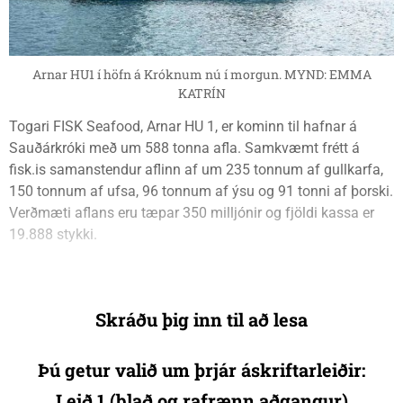
Arnar HU1 í höfn á Króknum nú í morgun. MYND: EMMA
KATRÍN
Togari FISK Seafood, Arnar HU 1, er kominn til hafnar á
Sauðárkróki með um 588 tonna afla. Samkvæmt frétt á
fisk.is samanstendur aflinn af um 235 tonnum af gullkarfa,
150 tonnum af ufsa, 96 tonnum af ýsu og 91 tonni af þorski.
Verðmæti aflans eru tæpar 350 milljónir og fjöldi kassa er
19.888 stykki.
Skráðu þig inn til að lesa
Þú getur valið um þrjár áskriftarleiðir:
Leið 1 (blað og rafrænn aðgangur)