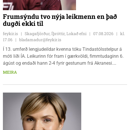
Frumsýndu tvo nýja leikmenn en það
dugði ekki til
feykir.is
Skagafjörður, Íþróttir, Lokað efni
07.08.2026
kl.
17.06
bladamadur@feykir.is
Í 13. umferð lengjudeildar kvenna tóku Tindastólsstelpur á
móti liði ÍA. Leikurinn fór fram í gærkvöldi, fimmtudaginn 6.
ágúst og endaði hann 2-4 fyrir gestunum frá Akranesi.
Tindastólsliðið frumsýndi tvo nýja leikmenn en þær dönsku
MEIRA
Cecilie Lillesoe Esbak Pedersen og Sandra Pedersen eru
tvíburar.