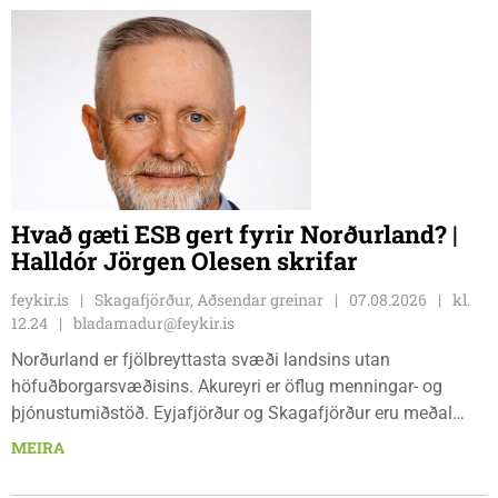
daga, kl. 09:00 - 15:00. Hvammstanga, ráðhúsi Húnaþings
vestra að Hvammstangabraut 5, Hvammstanga, mánudaga -
fimmtudaga kl. 10:00 - 14:00 og föstudaga kl. 10:00 - 12:00.
Skagaströnd, stjórnsýsluhúsi að Túnbraut 1-3, Skagaströnd,
mánudaga - fimmtudaga kl. 09:00 - 12:00 og 13:00 - 15:00,
frá og með mánudeginum 17. ágúst 2026.
Hvað gæti ESB gert fyrir Norðurland? |
Halldór Jörgen Olesen skrifar
feykir.is
Skagafjörður, Aðsendar greinar
07.08.2026
kl.
12.24
bladamadur@feykir.is
Norðurland er fjölbreyttasta svæði landsins utan
höfuðborgarsvæðisins. Akureyri er öflug menningar- og
þjónustumiðstöð. Eyjafjörður og Skagafjörður eru meðal
bestu landbúnaðarsvæða landsins. Dalvík, Siglufjörður og
MEIRA
Húsavík byggja á sjávarútvegi og ferðaþjónustu. Og víða á
svæðinu er verið að þróa orkuverkefni og nýsköpun.