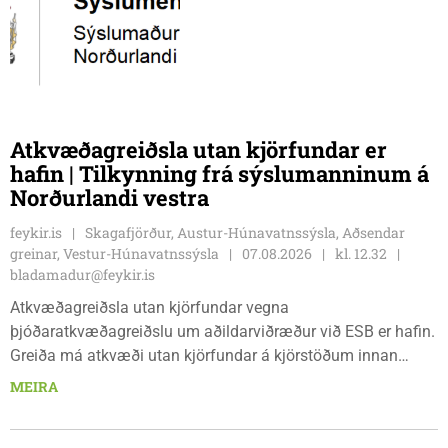
Atkvæðagreiðsla utan kjörfundar er
hafin | Tilkynning frá sýslumanninum á
Norðurlandi vestra
feykir.is
Skagafjörður, Austur-Húnavatnssýsla, Aðsendar
greinar, Vestur-Húnavatnssýsla
07.08.2026
kl. 12.32
bladamadur@feykir.is
Atkvæðagreiðsla utan kjörfundar vegna
þjóðaratkvæðagreiðslu um aðildarviðræður við ESB er hafin.
Greiða má atkvæði utan kjörfundar á kjörstöðum innan
umdæmisins sem hér segir: Blönduósi, aðalskrifstofu,
MEIRA
Hnjúkabyggð 33, Blönduósi, virka daga, kl. 09:00 - 15:00.
Sauðárkróki, sýsluskrifstofu, Suðurgötu 1, Sauðárkróki, virka