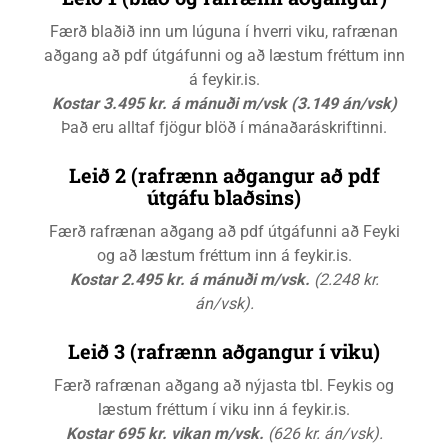
Færð blaðið inn um lúguna í hverri viku, rafrænan
aðgang að pdf útgáfunni og að læstum fréttum inn
á feykir.is.
Kostar 3.495 kr. á mánuði m/vsk (3.149 án/vsk)
Það eru alltaf fjögur blöð í mánaðaráskriftinni.
Leið 2 (rafrænn aðgangur að pdf
útgáfu blaðsins)
Færð rafrænan aðgang að pdf útgáfunni að Feyki
og að læstum fréttum inn á feykir.is.
Kostar 2.495 kr. á mánuði m/vsk.
(2.248 kr.
án/vsk).
Leið 3 (rafrænn aðgangur í viku)
Færð rafrænan aðgang að nýjasta tbl. Feykis og
læstum fréttum í viku inn á feykir.is.
Kostar 695 kr. vikan m/vsk.
(626 kr. án/vsk).