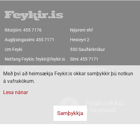
Ritstjórn:
455 7176
Nýprent ehf
Auglýsingasími:
455 7171
Hesteyri 2
Um Feyki
550 Sauðárkrókur
Netfang Feykis:
feykir@feykir.is
Sími:
455 7171
RSS
Netfang Nýprents:
Með því að heimsækja Feykir.is okkar samþykkir þú notkun
nyprent@nyprent.is
Auglýsingar
á vafrakökum.
Lesa nánar
Fylgdu okkur
á facebook
Samþykkja