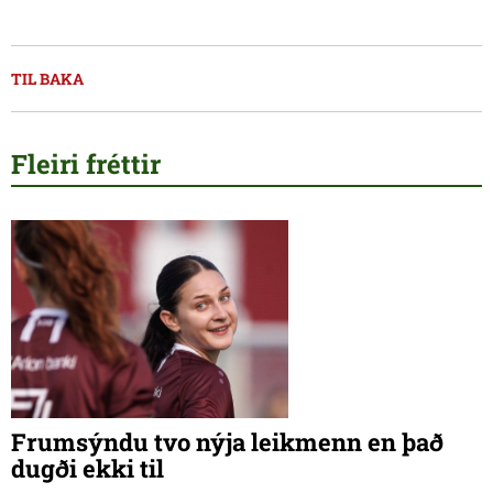
TIL BAKA
Fleiri fréttir
Frumsýndu tvo nýja leikmenn en það
dugði ekki til