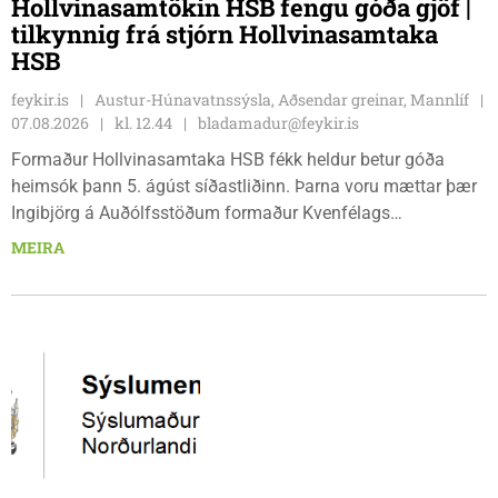
Hollvinasamtökin HSB fengu góða gjöf |
tilkynnig frá stjórn Hollvinasamtaka
HSB
feykir.is
Austur-Húnavatnssýsla, Aðsendar greinar, Mannlíf
07.08.2026
kl. 12.44
bladamadur@feykir.is
Formaður Hollvinasamtaka HSB fékk heldur betur góða
heimsók þann 5. ágúst síðastliðinn. Þarna voru mættar þær
Ingibjörg á Auðólfsstöðum formaður Kvenfélags
Bólstaðarhlíðarhrepps og Guðrún á Auðkúlu formaður
MEIRA
Kvenfélags Svínavatnshrepps. Afhentu þær Sigurlaugu Þóru
gjafabréf að upphæð kr: 737.800 upp í kaup á
höggbylgjutæki í aðstöðu sjúkraþjálfara.