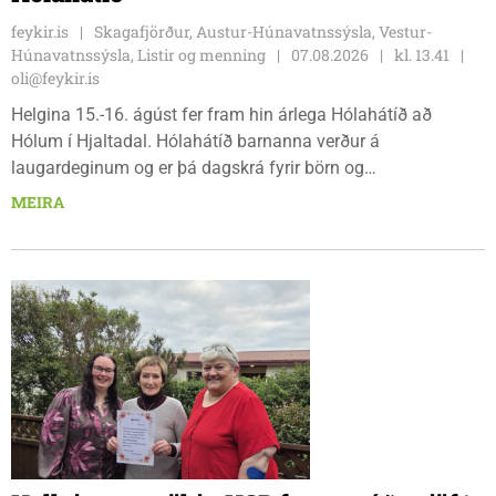
feykir.is
Skagafjörður, Austur-Húnavatnssýsla, Vestur-
Húnavatnssýsla, Listir og menning
07.08.2026
kl. 13.41
oli@feykir.is
Helgina 15.-16. ágúst fer fram hin árlega Hólahátíð að
Hólum í Hjaltadal. Hólahátíð barnanna verður á
laugardeginum og er þá dagskrá fyrir börn og
fjölskyldur.Lydía Einarsdóttir svæðisstjóri æskulýðsmála og
MEIRA
Karl Lúðvíksson íþróttakennari sjá um dagskrána.