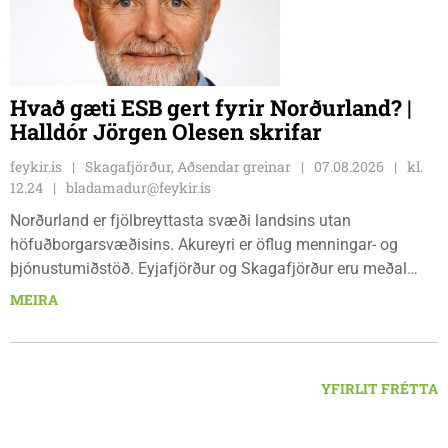
frá og með mánudeginum 17. ágúst 2026.
Hvað gæti ESB gert fyrir Norðurland? |
Halldór Jörgen Olesen skrifar
feykir.is
Skagafjörður, Aðsendar greinar
07.08.2026
kl.
12.24
bladamadur@feykir.is
Norðurland er fjölbreyttasta svæði landsins utan
höfuðborgarsvæðisins. Akureyri er öflug menningar- og
þjónustumiðstöð. Eyjafjörður og Skagafjörður eru meðal
bestu landbúnaðarsvæða landsins. Dalvík, Siglufjörður og
MEIRA
Húsavík byggja á sjávarútvegi og ferðaþjónustu. Og víða á
svæðinu er verið að þróa orkuverkefni og nýsköpun.
YFIRLIT FRÉTTA