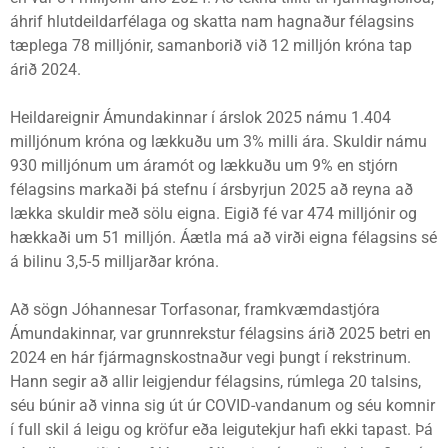
áhrif hlutdeildarfélaga og skatta nam hagnaður félagsins
tæplega 78 milljónir, samanborið við 12 milljón króna tap
árið 2024.
Heildareignir Ámundakinnar í árslok 2025 námu 1.404
milljónum króna og lækkuðu um 3% milli ára. Skuldir námu
930 milljónum um áramót og lækkuðu um 9% en stjórn
félagsins markaði þá stefnu í ársbyrjun 2025 að reyna að
lækka skuldir með sölu eigna. Eigið fé var 474 milljónir og
hækkaði um 51 milljón. Áætla má að virði eigna félagsins sé
á bilinu 3,5-5 milljarðar króna.
Að sögn Jóhannesar Torfasonar, framkvæmdastjóra
Ámundakinnar, var grunnrekstur félagsins árið 2025 betri en
2024 en hár fjármagnskostnaður vegi þungt í rekstrinum.
Hann segir að allir leigjendur félagsins, rúmlega 20 talsins,
séu búnir að vinna sig út úr COVID-vandanum og séu komnir
í full skil á leigu og kröfur eða leigutekjur hafi ekki tapast. Þá