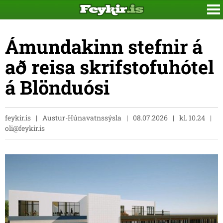
Ámundakinn stefnir á
að reisa skrifstofuhótel
á Blönduósi
feykir.is
Austur-Húnavatnssýsla
08.07.2026
kl. 10.24
oli@feykir.is