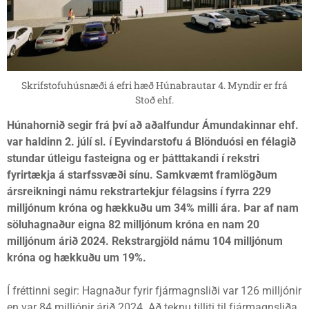
Skrifstofuhúsnæði á efri hæð Húnabrautar 4. Myndir er frá
Stoð ehf.
Húnahornið segir frá því að aðalfundur Ámundakinnar ehf.
var haldinn 2. júlí sl. í Eyvindarstofu á Blönduósi en félagið
stundar útleigu fasteigna og er þátttakandi í rekstri
fyrirtækja á starfssvæði sínu. Samkvæmt framlögðum
ársreikningi námu rekstrartekjur félagsins í fyrra 229
milljónum króna og hækkuðu um 34% milli ára. Þar af nam
söluhagnaður eigna 82 milljónum króna en nam 20
milljónum árið 2024. Rekstrargjöld námu 104 milljónum
króna og hækkuðu um 19%.
Í fréttinni segir: Hagnaður fyrir fjármagnsliði var 126 milljónir
en var 84 milljónir árið 2024. Að teknu tilliti til fjármagnsliða,