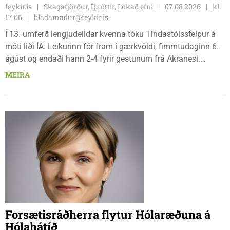
feykir.is
Skagafjörður, Íþróttir, Lokað efni
07.08.2026
kl.
17.06
bladamadur@feykir.is
Í 13. umferð lengjudeildar kvenna tóku Tindastólsstelpur á
móti liði ÍA. Leikurinn fór fram í gærkvöldi, fimmtudaginn 6.
ágúst og endaði hann 2-4 fyrir gestunum frá Akranesi.
Tindastólsliðið frumsýndi tvo nýja leikmenn en þær dönsku
MEIRA
Cecilie Lillesoe Esbak Pedersen og Sandra Pedersen eru
tvíburar.
Forsætisráðherra flytur Hólaræðuna á
Hólahátíð