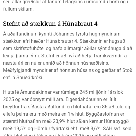
séu allar greiðslur af lánum félagsins í umsömdu horfi og í
fullum skilum.
Stefnt að stækkun á Húnabraut 4
Á aðalfundinum kynnti Jóhannes fyrstu hugmyndir um
stækkun efri hæðar Húnabrautar 4. Stækkunin er hugsuð
sem skrifstofuhótel og hafa allmargir aðilar sýnt áhuga á að
leigja þarna rými. Stefnt er að því að hefja framkvæmdir á
næsta ári en nú er unnið að hönnun húsnæðisins.
Meðfylgjandi myndir er af hönnun hússins og gerðar af Stoð
ehf. á Sauðárkróki.
Hlutafé Ámundakinnar var rúmlega 245 milljónir í árslok
2025 og var óbreytt milli ára. Eigendahópurinn er lítið
breyttur frá síðasta aðalfundi en hluthafar eru 86 að tölu og
ellefu þeirra eru með meira en 1% hlut. Byggðastofnun er
stærsti hluthafinn með 23,9% hlut síðan kemur Húnabyggð
með 19,5% og Hömlur fyrirtæki ehf. með 8,6%. SAH svf. seldi
7,5% hlut sinn í félaginu í lok árs 2025 og nýtti stjórn