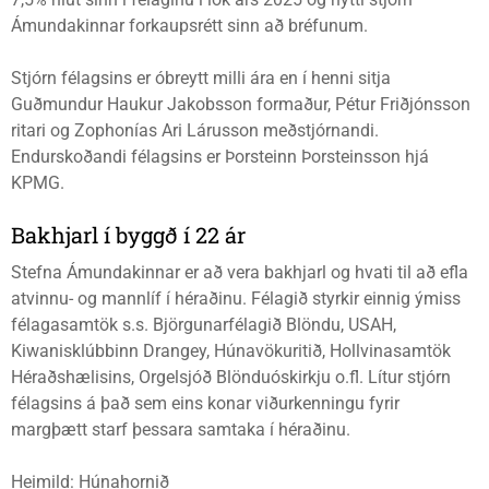
Ámundakinnar forkaupsrétt sinn að bréfunum.
Stjórn félagsins er óbreytt milli ára en í henni sitja
Guðmundur Haukur Jakobsson formaður, Pétur Friðjónsson
ritari og Zophonías Ari Lárusson meðstjórnandi.
Endurskoðandi félagsins er Þorsteinn Þorsteinsson hjá
KPMG.
Bakhjarl í byggð í 22 ár
Stefna Ámundakinnar er að vera bakhjarl og hvati til að efla
atvinnu- og mannlíf í héraðinu. Félagið styrkir einnig ýmiss
félagasamtök s.s. Björgunarfélagið Blöndu, USAH,
Kiwanisklúbbinn Drangey, Húnavökuritið, Hollvinasamtök
Héraðshælisins, Orgelsjóð Blönduóskirkju o.fl. Lítur stjórn
félagsins á það sem eins konar viðurkenningu fyrir
margþætt starf þessara samtaka í héraðinu.
Heimild: Húnahornið