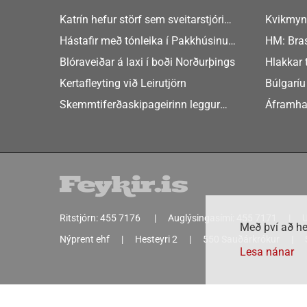
Katrín hefur störf sem sveitarstjóri
Kvikmyn
Þingeyjarsveitar
GusGus
Hástafir með tónleika í Pakkhúsinu
HM: Bras
Hafnarstræti 19
Blóraveiðar á laxi í boði Norðurþings
Hlakkar 
Europe
Kertafleyting við Leirutjörn
Búlgaríu
að Sche
Skemmtiferðaskipageirinn leggur
Áframha
áherslu á aukið samstarf við íslensk
hryðjuve
sveitarfélög
Ritstjórn:
455 7176
Auglýsingasími:
455 7171
U
Með því að he
Nýprent ehf
Hesteyri 2
550 Sauðárkrókur
Lesa nánar