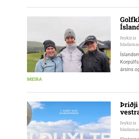
Golfk
Íslan
feykir.is
bladamad
Íslandsm
Korpúlfs
ársins o
hæfileika
MEIRA
ár: þær 
nýkrýndu
Þriðj
vestr
feykir.is
bladamad