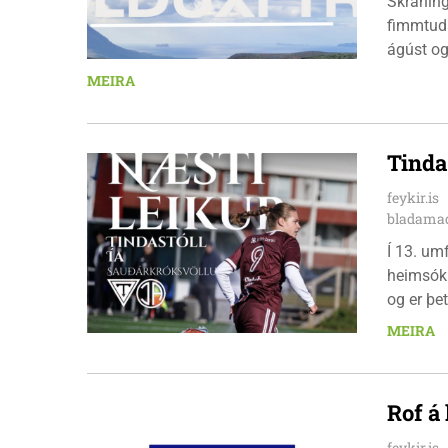
Skráningu
fimmtuda
ágúst og
km em kl
MEIRA
heimavis
bæjarbúar
hlaupar
Tinda
feykir.is
bladamad
Í 13. um
heimsókn
og er þet
leikinn e
MEIRA
að gera a
Rof á
feykir.is