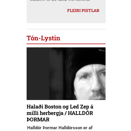
FLEIRI PISTLAR
Tón-Lystin
Halaði Boston og Led Zep á
milli herbergja / HALLDÓR
ÞORMAR
Halldór Þormar Halldórsson er af