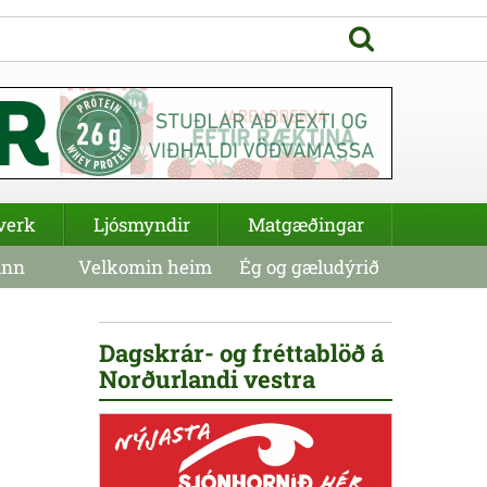
verk
Ljósmyndir
Matgæðingar
inn
Velkomin heim
Ég og gæludýrið
Dagskrár- og fréttablöð á
Norðurlandi vestra