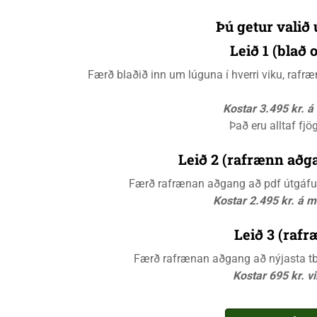
Þú getur valið 
Leið 1 (blað
Færð blaðið inn um lúguna í hverri viku, raf
Kostar 3.495 kr. 
Það eru alltaf fjö
Leið 2 (rafrænn aðga
Færð rafrænan aðgang að pdf útgáfunn
Kostar 2.495 kr. á 
Leið 3 (rafr
Færð rafrænan aðgang að nýjasta tbl.
Kostar 695 kr. v