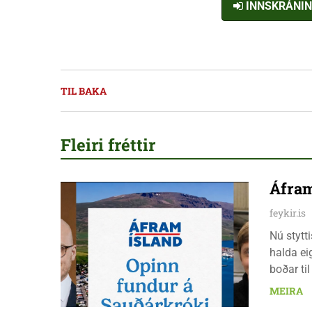
INNSKRÁNI
TIL BAKA
Fleiri fréttir
Áfram
feykir.is
Nú stytt
halda ei
boðar ti
laugarda
MEIRA
er nauðs