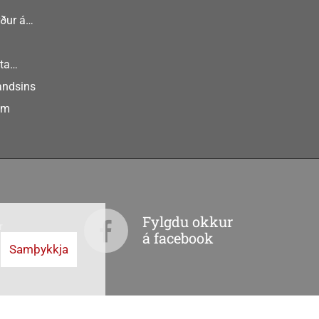
ður á
nlist
ta
landsins
um
Fylgdu okkur
r
á facebook
Samþykkja