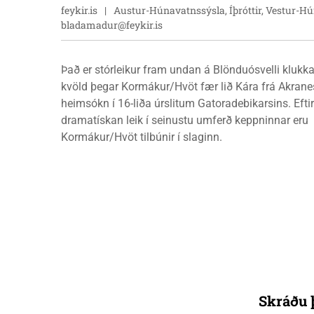
feykir.is
Austur-Húnavatnssýsla, Íþróttir, Vestur-H
bladamadur@feykir.is
Það er stórleikur fram undan á Blönduósvelli klukka
kvöld þegar Kormákur/Hvöt fær lið Kára frá Akranes
heimsókn í 16-liða úrslitum Gatoradebikarsins. Eftir
dramatískan leik í seinustu umferð keppninnar eru
Kormákur/Hvöt tilbúnir í slaginn.
Skráðu þ