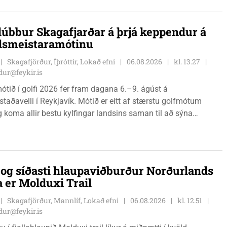
lúbbur Skagafjarðar á þrjá keppendur á
dsmeistaramótinu
Skagafjörður, Íþróttir, Lokað efni
06.08.2026
kl. 13.27
ur@feykir.is
ótið í golfi 2026 fer fram dagana 6.–9. ágúst á
staðavelli í Reykjavík. Mótið er eitt af stærstu golfmótum
g koma allir bestu kylfingar landsins saman til að sýna
 sína. Golfklúbbur Skagafjarðar sendir þrjár stelpur til leiks í
Önnu Karen Hjartardóttir, Dagbjörtu Sísí Einarsdóttur, sem er
r klúbbmeistari GSS, og Unu Karen Guðmundsdóttur.
i og síðasti hlaupaviðburður Norðurlands
a er Molduxi Trail
Skagafjörður, Mannlíf, Lokað efni
06.08.2026
kl. 12.51
ur@feykir.is