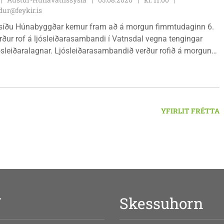
ur@feykir.is
síðu Húnabyggðar kemur fram að á morgun fimmtudaginn 6.
rður rof á ljósleiðarasambandi í Vatnsdal vegna tengingar
jósleiðaralagnar. Ljósleiðarasambandið verður rofið á morgun
g klukkan 9:00 í vestanverðum Vatnsdal.
YFIRLIT FRÉTTA
V
Skessuhorn