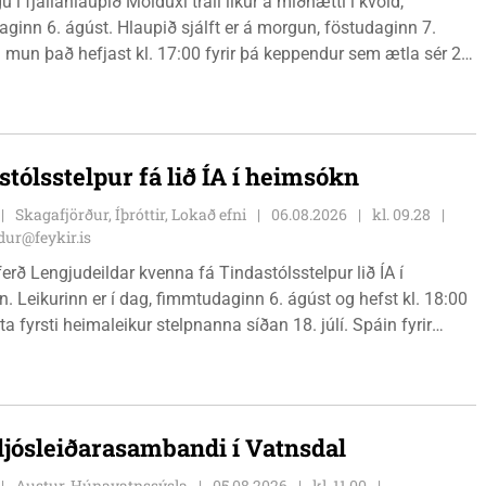
 í fjallahlaupið Molduxi trail líkur á miðnætti í kvöld,
ginn 6. ágúst. Hlaupið sjálft er á morgun, föstudaginn 7.
 mun það hefjast kl. 17:00 fyrir þá keppendur sem ætla sér 20
. 18:00 fyrir 12 km hlauparana. Rásmarkið er fyrir aftan
t fjölbrautaskólans en þar er líka komið í mark þannig
 og aðrir gestir eru hvött til þess að kíkja við og styðja
ana áfram.
stólsstelpur fá lið ÍA í heimsókn
Skagafjörður, Íþróttir, Lokað efni
06.08.2026
kl. 09.28
ur@feykir.is
ferð Lengjudeildar kvenna fá Tindastólsstelpur lið ÍA í
. Leikurinn er í dag, fimmtudaginn 6. ágúst og hefst kl. 18:00
ta fyrsti heimaleikur stelpnanna síðan 18. júlí. Spáin fyrir
r fín, lítil háttar rigning og tíu gráðu hiti, þannig að það er um
ð klæða sig eftir veðri og skella sér á völlinn.
 ljósleiðarasambandi í Vatnsdal
Austur-Húnavatnssýsla
05.08.2026
kl. 11.00