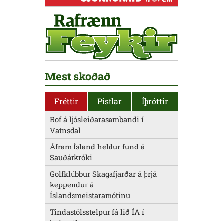
Mest skoðað
Fréttir
Pistlar
Íþróttir
Rof á ljósleiðarasambandi í
Vatnsdal
Áfram Ísland heldur fund á
Sauðárkróki
Golfklúbbur Skagafjarðar á þrjá
keppendur á
Íslandsmeistaramótinu
Tindastólsstelpur fá lið ÍA í