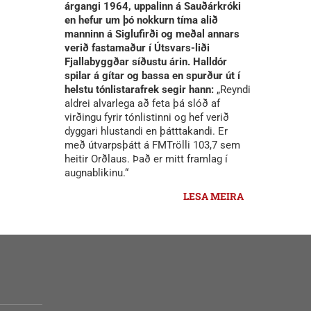
árgangi 1964, uppalinn á Sauðárkróki
en hefur um þó nokkurn tíma alið
manninn á Siglufirði og meðal annars
verið fastamaður í Útsvars-liði
Fjallabyggðar síðustu árin. Halldór
spilar á gítar og bassa en spurður út í
helstu tónlistarafrek segir hann:
„Reyndi
aldrei alvarlega að feta þá slóð af
virðingu fyrir tónlistinni og hef verið
dyggari hlustandi en þátttakandi. Er
með útvarpsþátt á FMTrölli 103,7 sem
heitir Orðlaus. Það er mitt framlag í
augnablikinu.“
LESA MEIRA