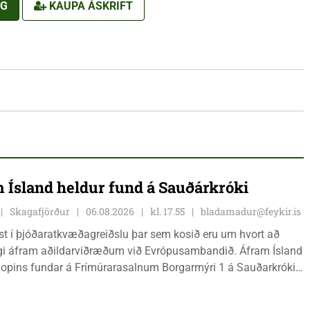
NG
KAUPA ÁSKRIFT
 Ísland heldur fund á Sauðárkróki
Skagafjörður
06.08.2026
kl. 17.55
bladamadur@feykir.is
ist í þjóðaratkvæðagreiðslu þar sem kosið eru um hvort að
gi áfram aðildarviðræðum við Evrópusambandið. Áfram Ísland
l opins fundar á Frímúrarasalnum Borgarmýri 1 á Sauðarkróki,
ginn 8. ágúst kl. 17:30. Fundurinn er öllum opinn en skráning
ynleg.