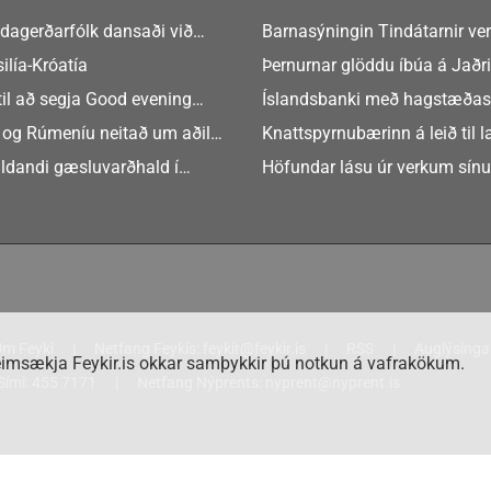
dagerðarfólk dansaði við
Barnasýningin Tindátarnir ver
Bókasafni Akraness í dag ? tó
ilía-Króatía
Þernurnar glöddu íbúa á Jaðri
eftir Soffíu Björg
til að segja Good evening
Íslandsbanki með hagstæðas
tilboðið
 og Rúmeníu neitað um aðild
Knattspyrnubærinn á leið til 
ngen
ldandi gæsluvarðhald í
Höfundar lásu úr verkum sín
rkamáli
m Feyki
Netfang Feykis:
feykir@feykir.is
RSS
Auglýsinga
imsækja Feykir.is okkar samþykkir þú notkun á vafrakökum.
Sími:
455 7171
Netfang Nýprents:
nyprent@nyprent.is