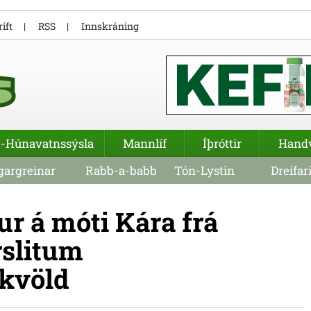
ift
RSS
Innskráning
-Húnavatnssýsla
Mannlíf
Íþróttir
Hand
argreinar
Rabb-a-babb
Tón-Lystin
Dreifar
r á móti Kára frá
rslitum
 kvöld