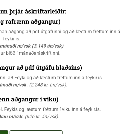
um þrjár áskriftarleiðir:
 og rafrænn aðgangur)
rænan aðgang að pdf útgáfunni og að læstum fréttum inn á
feykir.is.
á mánuði m/vsk (3.149 án/vsk)
gur blöð í mánaðaráskriftinni.
ngur að pdf útgáfu blaðsins)
i að Feyki og að læstum fréttum inn á feykir.is.
mánuði m/vsk.
(2.248 kr. án/vsk).
ænn aðgangur í viku)
 Feykis og læstum fréttum í viku inn á feykir.is.
ikan m/vsk.
(626 kr. án/vsk).