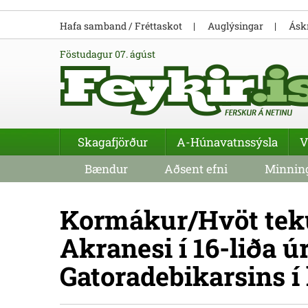
Hafa samband / Fréttaskot
Auglýsingar
Áskr
föstudagur 07. ágúst
Skagafjörður
A-Húnavatnssýsla
V
Bændur
Aðsent efni
Minning
Kormákur/Hvöt teku
Akranesi í 16-liða ú
Gatoradebikarsins í