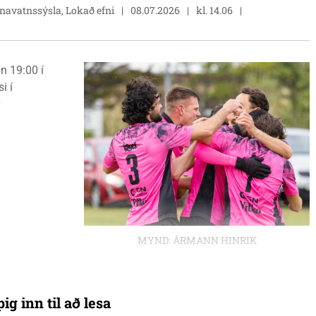
únavatnssýsla, Lokað efni
08.07.2026
kl. 14.06
n 19:00 í
i í
MYND: ÁRMANN HINRIK
ig inn til að lesa