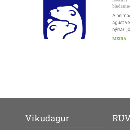
bladamad
Á heima
ágúst ve
nýrrar l
fimmtuda
MEIRA
Vikudagur
RU