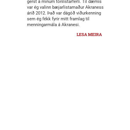
gerst á mínum tónlistarferli. Til dæmis
var ég valinn bæjarlistamaður Akraness
árið 2012. Það var dágóð viðurkenning
sem ég fékk fyrir mitt framlag til
menningarmála á Akranesi.
LESA MEIRA