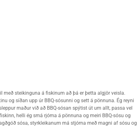
til með steikinguna á fiskinum að þá er þetta algjör veisla.
itinu og síðan upp úr BBQ-sósunni og sett á pönnuna. Ég reyni
á sleppur maður við að BBQ-sósan spýtist út um allt, passa vel
an fiskinn, helli ég smá rjóma á pönnuna og meiri BBQ-sósu og
ragðgóð sósa, styrkleikanum má stjórna með magni af sósu og