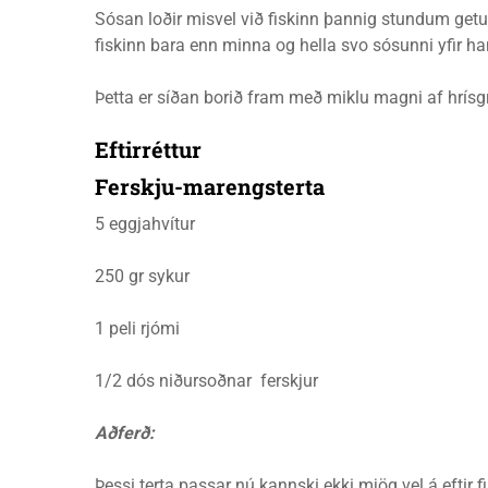
Sósan loðir misvel við fiskinn þannig stundum getur þe
fiskinn bara enn minna og hella svo sósunni yfir han
Þetta er síðan borið fram með miklu magni af hrísg
Eftirréttur
Ferskju-marengsterta
5 eggjahvítur
250 gr sykur
1 peli rjómi
1/2 dós niðursoðnar ferskjur
Aðferð:
Þessi terta passar nú kannski ekki mjög vel á eftir 