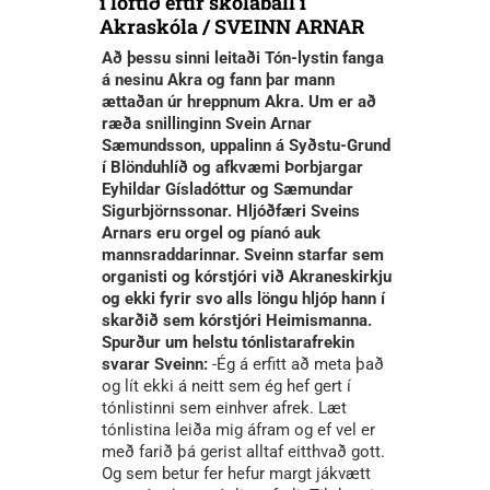
í loftið eftir skólaball í
Akraskóla / SVEINN ARNAR
Að þessu sinni leitaði Tón-lystin fanga
á nesinu Akra og fann þar mann
ættaðan úr hreppnum Akra. Um er að
ræða snillinginn Svein Arnar
Sæmundsson, uppalinn á Syðstu-Grund
í Blönduhlíð og afkvæmi Þorbjargar
Eyhildar Gísladóttur og Sæmundar
Sigurbjörnssonar. Hljóðfæri Sveins
Arnars eru orgel og píanó auk
mannsraddarinnar. Sveinn starfar sem
organisti og kórstjóri við Akraneskirkju
og ekki fyrir svo alls löngu hljóp hann í
skarðið sem kórstjóri Heimismanna.
Spurður um helstu tónlistarafrekin
svarar Sveinn:
-Ég á erfitt að meta það
og lít ekki á neitt sem ég hef gert í
tónlistinni sem einhver afrek. Læt
tónlistina leiða mig áfram og ef vel er
með farið þá gerist alltaf eitthvað gott.
Og sem betur fer hefur margt jákvætt