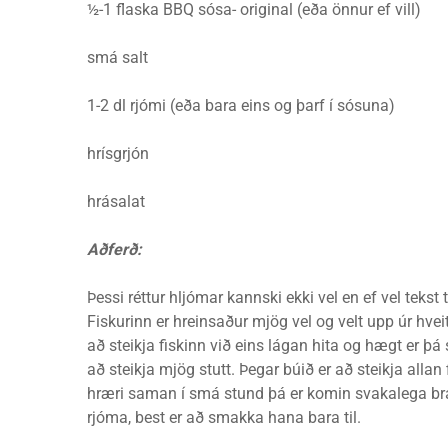
½-1 flaska BBQ sósa- original (eða önnur ef vill)
smá salt
1-2 dl rjómi (eða bara eins og þarf í sósuna)
hrísgrjón
hrásalat
Aðferð:
Þessi réttur hljómar kannski ekki vel en ef vel tekst 
Fiskurinn er hreinsaður mjög vel og velt upp úr hve
að steikja fiskinn við eins lágan hita og hægt er þ
að steikja mjög stutt. Þegar búið er að steikja all
hræri saman í smá stund þá er komin svakalega b
rjóma, best er að smakka hana bara til.