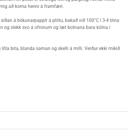
i mig að koma henni á framfæri.
 síðan á bökunarpappír á plötu, bakað við 100°C í 3-4 tíma
in og slekk svo á ofninum og læt botnana bara kólna í
litla bita, blanda saman og skelli á milli. Verður ekki mikið