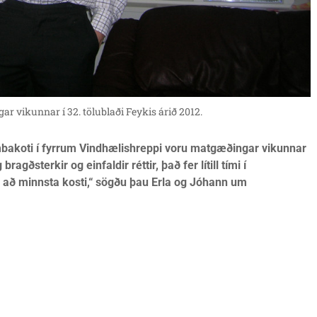
 vikunnar í 32. tölublaði Feykis árið 2012.
mbakoti í fyrrum Vindhælishreppi voru matgæðingar vikunnar
agðsterkir og einfaldir réttir, það fer lítill tími í
 að minnsta kosti,“ sögðu þau Erla og Jóhann um