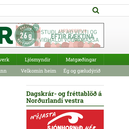
verk
Ljósmyndir
Matgæðingar
inn
Velkomin heim
Ég og gæludýrið
Dagskrár- og fréttablöð á
Norðurlandi vestra