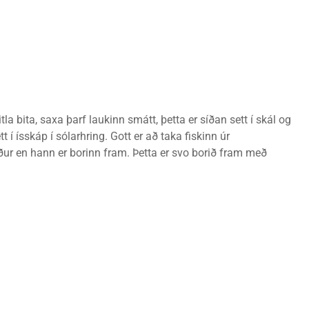
tla bita, saxa þarf laukinn smátt, þetta er síðan sett í skál og
t í ísskáp í sólarhring. Gott er að taka fiskinn úr
áður en hann er borinn fram. Þetta er svo borið fram með