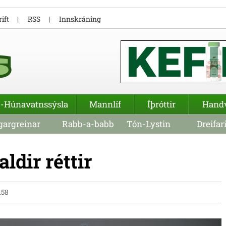
ift
RSS
Innskráning
-Húnavatnssýsla
Mannlíf
Íþróttir
Hand
argreinar
Rabb-a-babb
Tón-Lystin
Dreifar
ldir réttir
.58