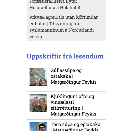
Forsætisráðherra flytur
Hólaræðuna á Hólahátíð
Atkvæðagreiðsla utan kjörfundar
er hafin | Tilkynning frá
sýslumanninum á Norðurlandi
vestra
Uppskriftir frá lesendum
Gúllassúpa og
ostakaka |
Matgæðingur Feykis
Kjúklingur í ofni og
vinsælasti
eftirrétturinn |
Matgæðingar Feykis
Taco súpa og eplakaka
| Matgæðingar Feykis