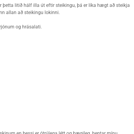
tta litið hálf illa út eftir steikingu, þá er líka hægt að steikja
n allan að steikingu lokinni.
rjónum og hrásalati.
fiskinum en þessi er ótrúlega létt og þægileg, hentar mínu