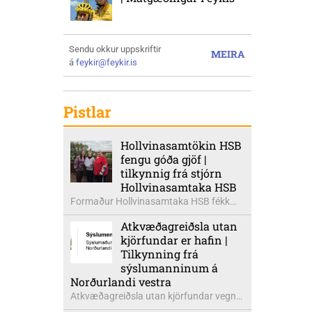
Sendu okkur uppskriftir
MEIRA
á
feykir@feykir.is
Pistlar
Hollvinasamtökin HSB
fengu góða gjöf |
tilkynnig frá stjórn
Hollvinasamtaka HSB
Formaður Hollvinasamtaka HSB fékk
heldur betur góða heimsók þann 5.
Atkvæðagreiðsla utan
ágúst síðastliðinn. Þarna voru mættar
kjörfundar er hafin |
þær Ingibjörg á Auðólfsstöðum
Tilkynning frá
formaður Kvenfélags
sýslumanninum á
Bólstaðarhlíðarhrepps og Guðrún á
Norðurlandi vestra
Auðkúlu formaður Kvenfélags
Atkvæðagreiðsla utan kjörfundar vegna
Svínavatnshrepps. Afhentu þær
þjóðaratkvæðagreiðslu um