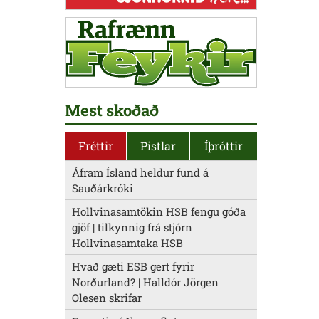
Mest skoðað
Fréttir
Pistlar
Íþróttir
Áfram Ísland heldur fund á
Sauðárkróki
Hollvinasamtökin HSB fengu góða
gjöf | tilkynnig frá stjórn
Hollvinasamtaka HSB
Hvað gæti ESB gert fyrir
Norðurland? | Halldór Jörgen
Olesen skrifar