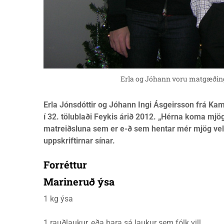
Erla og Jóhann voru matgæðingar
Erla Jónsdóttir og Jóhann Ingi Ásgeirsson frá Ka
í 32. tölublaði Feykis árið 2012. „Hérna koma mjög br
matreiðsluna sem er e-ð sem hentar mér mjög vel
uppskriftirnar sínar.
Forréttur
Marineruð ýsa
1 kg ýsa
1 rauðlaukur, eða bara sá laukur sem fólk vill