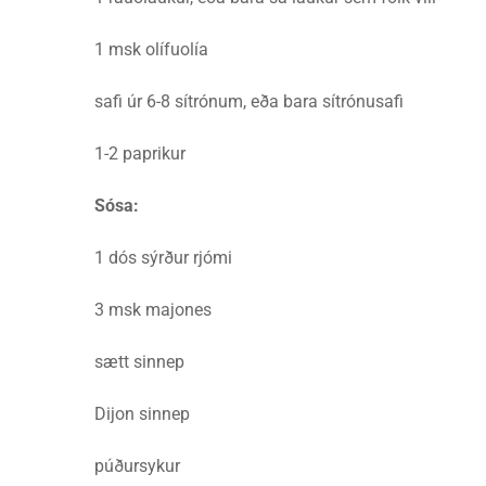
1 msk olífuolía
safi úr 6-8 sítrónum, eða bara sítrónusafi
1-2 paprikur
Sósa:
1 dós sýrður rjómi
3 msk majones
sætt sinnep
Dijon sinnep
púðursykur