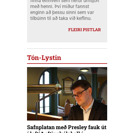
finna einhvern sem hefur umsjón
með henni. Því miður fannst
enginn að þessu sinni sem var
tilbúinn til að taka við keflinu.
FLEIRI PISTLAR
Tón-Lystin
Safnplatan með Presley fauk út