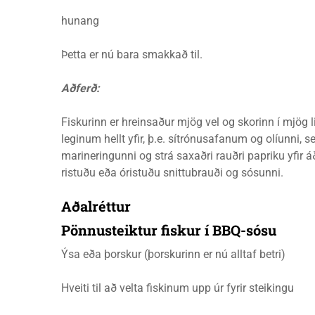
hunang
Þetta er nú bara smakkað til.
Aðferð:
Fiskurinn er hreinsaður mjög vel og skorinn í mjög li
leginum hellt yfir, þ.e. sítrónusafanum og olíunni, set
marineringunni og strá saxaðri rauðri papriku yfir 
ristuðu eða óristuðu snittubrauði og sósunni.
Aðalréttur
Pönnusteiktur fiskur í BBQ-sósu
Ýsa eða þorskur (þorskurinn er nú alltaf betri)
Hveiti til að velta fiskinum upp úr fyrir steikingu