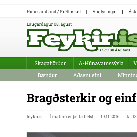
Hafa samband / Fréttaskot
Auglýsingar
Áskr
laugardagur 08. ágúst
Skagafjörður
A-Húnavatnssýsla
V
Bændur
Aðsent efni
Minning
Bragðsterkir og einfa
feykir.is
Í matinn er þetta helst
19.11.2016
kl. 13