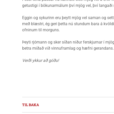
getustigi í bökunarmálum því mjög vel, því langað
Eggin og sykurinn eru þeytt mjög vel saman og sett
með blæstri, ég geri þetta nú stundum bara á kvöld
ofninum til morguns.
Þeyti rjómann og sker síðan niður ferskjurnar í mjög 
betra miðað við vinnuframlag og hæfni gerandans.
Verði ykkur að góðu!
TIL BAKA