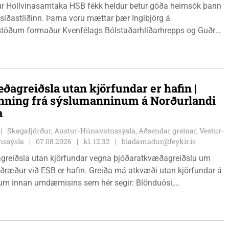
r Hollvinasamtaka HSB fékk heldur betur góða heimsók þann
 síðastliðinn. Þarna voru mættar þær Ingibjörg á
stöðum formaður Kvenfélags Bólstaðarhlíðarhrepps og Guðrún
lu formaður Kvenfélags Svínavatnshrepps. Afhentu þær
gu Þóru gjafabréf að upphæð kr: 737.800 upp í kaup á
jutæki í aðstöðu sjúkraþjálfara.
ðagreiðsla utan kjörfundar er hafin |
nning frá sýslumanninum á Norðurlandi
a
Skagafjörður, Austur-Húnavatnssýsla, Aðsendar greinar, Vestur-
nssýsla
07.08.2026
kl. 12.32
bladamadur@feykir.is
greiðsla utan kjörfundar vegna þjóðaratkvæðagreiðslu um
ið ESB er hafin. Greiða má atkvæði utan kjörfundar á
m innan umdæmisins sem hér segir: Blönduósi,
fstofu, Hnjúkabyggð 33, Blönduósi, virka daga, kl. 09:00 -
auðárkróki, sýsluskrifstofu, Suðurgötu 1, Sauðárkróki, virka
. 09:00 - 15:00. Hvammstanga, ráðhúsi Húnaþings vestra að