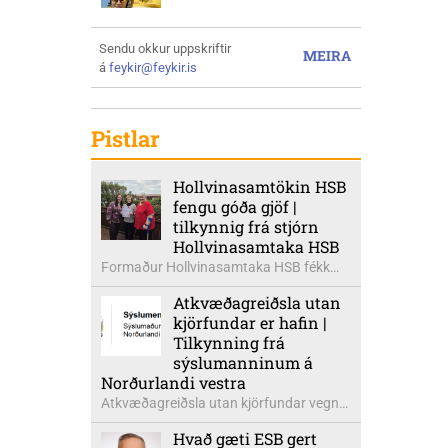
Sendu okkur uppskriftir
MEIRA
á
feykir@feykir.is
Pistlar
Hollvinasamtökin HSB
fengu góða gjöf |
tilkynnig frá stjórn
Hollvinasamtaka HSB
Formaður Hollvinasamtaka HSB fékk
heldur betur góða heimsók þann 5.
Atkvæðagreiðsla utan
ágúst síðastliðinn. Þarna voru mættar
kjörfundar er hafin |
þær Ingibjörg á Auðólfsstöðum
Tilkynning frá
formaður Kvenfélags
sýslumanninum á
Bólstaðarhlíðarhrepps og Guðrún á
Norðurlandi vestra
Auðkúlu formaður Kvenfélags
Atkvæðagreiðsla utan kjörfundar vegna
Svínavatnshrepps. Afhentu þær
þjóðaratkvæðagreiðslu um
Sigurlaugu Þóru gjafabréf að upphæð
Hvað gæti ESB gert
aðildarviðræður við ESB er hafin. Greiða
kr: 737.800 upp í kaup á höggbylgjutæki