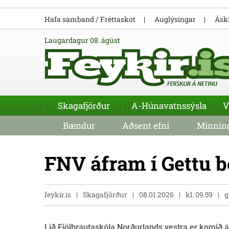
Hafa samband / Fréttaskot
Auglýsingar
Áskr
laugardagur 08. ágúst
Skagafjörður
A-Húnavatnssýsla
V
Bændur
Aðsent efni
Minning
FNV áfram í Gettu b
feykir.is
Skagafjörður
08.01.2026
kl. 09.59
g
Lið Fjölbrautaskóla Norðurlands vestra er komið á