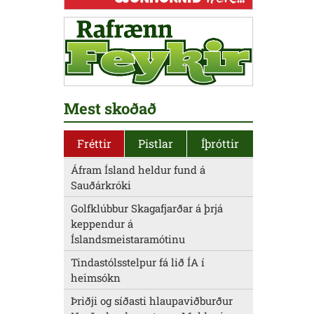
Mest skoðað
Fréttir
Pistlar
Íþróttir
Áfram Ísland heldur fund á
Sauðárkróki
Golfklúbbur Skagafjarðar á þrjá
keppendur á
Íslandsmeistaramótinu
Tindastólsstelpur fá lið ÍA í
heimsókn
Þriðji og síðasti hlaupaviðburður