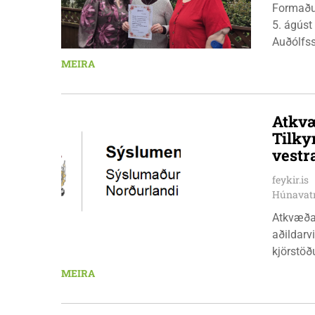
Formaðu
5. ágúst
Auðólfs
á Auðkú
MEIRA
Sigurlau
höggbylg
Atkvæ
Tilky
vestr
feykir.is
Húnavat
Atkvæða
aðildarviðræður v
kjörstöðu
aðalskri
MEIRA
15:00. S
daga, kl