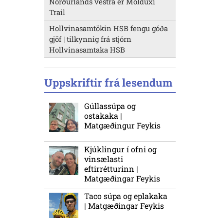
Norðurlands vestra er Molduxi
Trail
Hollvinasamtökin HSB fengu góða
gjöf | tilkynnig frá stjórn
Hollvinasamtaka HSB
Uppskriftir frá lesendum
Gúllassúpa og
ostakaka |
Matgæðingur Feykis
Kjúklingur í ofni og
vinsælasti
eftirrétturinn |
Matgæðingar Feykis
Taco súpa og eplakaka
| Matgæðingar Feykis