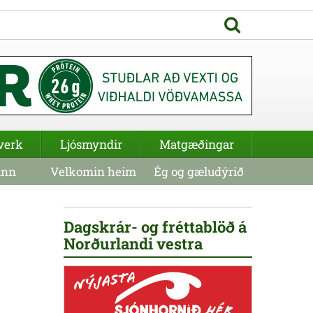
verk
Ljósmyndir
Matgæðingar
inn
Velkomin heim
Ég og gæludýrið
Dagskrár- og fréttablöð á
Norðurlandi vestra