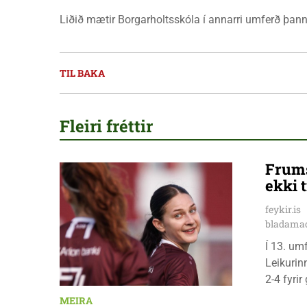
Liðið mætir Borgarholtsskóla í annarri umferð þann
TIL BAKA
Fleiri fréttir
Frums
ekki t
feykir.is
bladamad
Í 13. um
Leikurin
2-4 fyri
leikmenn
MEIRA