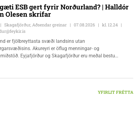
angabraut 5, Hvammstanga, mánudaga - fimmtudaga kl.
gæti ESB gert fyrir Norðurland? | Halldór
14:00 og föstudaga kl. 10:00 - 12:00. Skagaströnd,
n Olesen skrifar
sluhúsi að Túnbraut 1-3, Skagaströnd, mánudaga -
ga kl. 09:00 - 12:00 og 13:00 - 15:00, frá og með
Skagafjörður, Aðsendar greinar
07.08.2026
kl. 12.24
inum 17. ágúst 2026.
ur@feykir.is
nd er fjölbreyttasta svæði landsins utan
garsvæðisins. Akureyri er öflug menningar- og
miðstöð. Eyjafjörður og Skagafjörður eru meðal bestu
ðarsvæða landsins. Dalvík, Siglufjörður og Húsavík byggja á
vegi og ferðaþjónustu. Og víða á svæðinu er verið að þróa
efni og nýsköpun.
YFIRLIT FRÉTTA