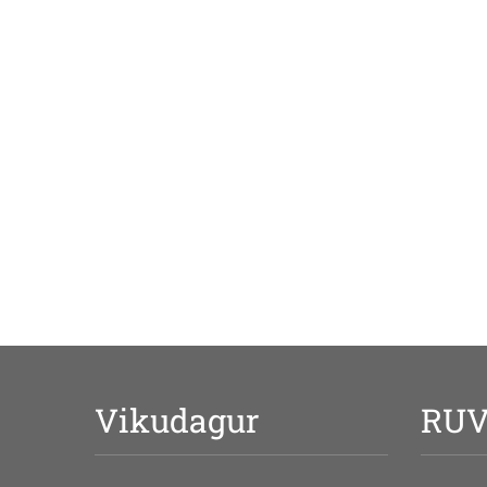
Vikudagur
RU