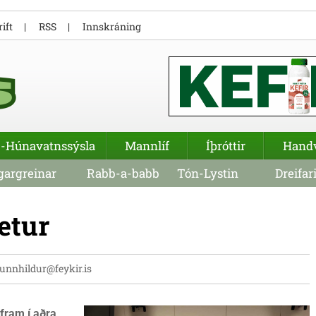
ift
RSS
Innskráning
-Húnavatnssýsla
Mannlíf
Íþróttir
Hand
argreinar
Rabb-a-babb
Tón-Lystin
Dreifar
etur
unnhildur@feykir.is
fram í aðra