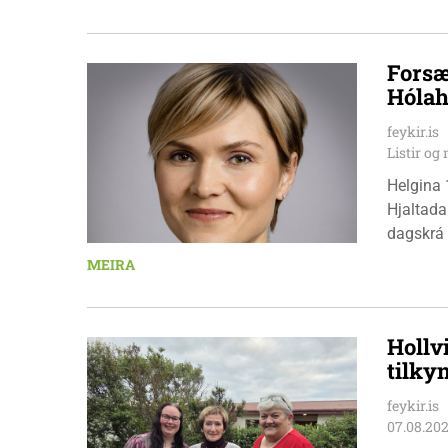
Pedersen
Forsæ
Hólah
feykir.is
Listir o
Helgina 
Hjaltada
dagskrá 
æskulýðs
MEIRA
Hollv
tilky
feykir.is
07.08.20