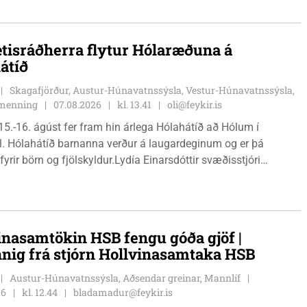
 eru tvíburar.
tisráðherra flytur Hólaræðuna á
átíð
Skagafjörður, Austur-Húnavatnssýsla, Vestur-Húnavatnssýsla,
g menning
07.08.2026
kl. 13.41
oli@feykir.is
15.-16. ágúst fer fram hin árlega Hólahátíð að Hólum í
l. Hólahátíð barnanna verður á laugardeginum og er þá
fyrir börn og fjölskyldur.Lydía Einarsdóttir svæðisstjóri
mála og Karl Lúðvíksson íþróttakennari sjá um dagskrána.
inasamtökin HSB fengu góða gjöf |
nnig frá stjórn Hollvinasamtaka HSB
Austur-Húnavatnssýsla, Aðsendar greinar, Mannlíf
26
kl. 12.44
bladamadur@feykir.is