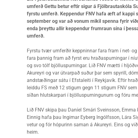
umferð Gettu betur eftir sigur á Fjölbrautaskóla S
fyrstu umferð. Keppendur FNV hafa æft af kappi s
september og var að vonum mikil spenna fyrir við
enda þreyttu allir keppendur frumraun sína í þessa
umferð.
Fyrstu tvær umferðir keppninnar fara fram í net- og
fara þannig fram að fyrst eru hraðaspurningar í ní
og svo tólf bjölluspurningar. Lið FNV mætti í hljóð
Akureyri og var útvarpað suður þar sem spyrill, dó
andstæðingar sátu í Efstaleiti í Reykjavík. Eftir hr
leiddu FS með 12 stigum gegn 11 stigum FNV sem
síðan hlutskarpari í bjölluspurningunum og fóru me
Lið FNV skipa þau Daníel Smári Sveinsson, Emma Ka
Einnig hafa þau Ingimar Eyberg Ingólfsson, Lára Si
vetur og fór hópurinn saman á Akureyri. Eins og við 
heim.