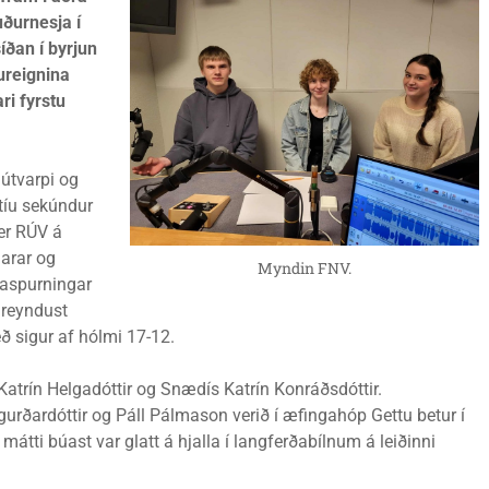
uðurnesja í
íðan í byrjun
ureignina
ri fyrstu
 útvarpi og
utíu sekúndur
ver RÚV á
marar og
Myndin FNV.
aðaspurningar
 reyndust
ð sigur af hólmi 17-12.
trín Helgadóttir og Snædís Katrín Konráðsdóttir.
gurðardóttir og Páll Pálmason verið í æfingahóp Gettu betur í
mátti búast var glatt á hjalla í langferðabílnum á leiðinni