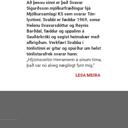
Að þessu sinni er það Svavar
Sigurðsson mjólkurfræðingur hjá
Mjólkursamlagi KS sem svarar Tón-
lystinni. Svabbi er fæddur 1969, sonur
Helenu Svavarsdóttur og Reynis
Barðdal, fæddur og uppalinn á
Sauðárkróki og segist heimakær með
afbrigðum. Verkfæri Svabba í
tónlistinni er gítar og spurður um helst
tónlistarafrek svarar hann:
„Hljómsveitin Herramenn á sínum tíma,
það var nú alveg nægilegt fyrir mig.“
LESA MEIRA