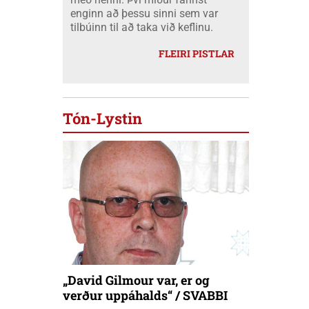
enginn að þessu sinni sem var
tilbúinn til að taka við keflinu.
FLEIRI PISTLAR
Tón-Lystin
„David Gilmour var, er og
verður uppáhalds“ / SVABBI