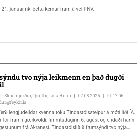
 21. janúar nk, þetta kemur fram á vef FNV.
ýndu tvo nýja leikmenn en það dugði
il
Skagafjörður, Íþróttir, Lokað efni
07.08.2026
kl. 17.06
ur@feykir.is
ferð lengjudeildar kvenna tóku Tindastólsstelpur á móti liði ÍA.
n fór fram í gærkvöldi, fimmtudaginn 6. ágúst og endaði hann
r gestunum frá Akranesi. Tindastólsliðið frumsýndi tvo nýja
 en þær dönsku Cecilie Lillesoe Esbak Pedersen og Sandra