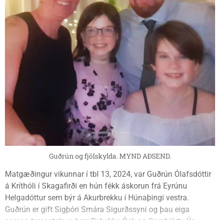
Guðrún og fjölskylda. MYND AÐSEND.
Matgæðingur vikunnar í tbl 13, 2024, var Guðrún Ólafsdóttir
á Kríthóli í Skagafirði en hún fékk áskorun frá Eyrúnu
Helgadóttur sem býr á Akurbrekku í Húnaþingi vestra.
Guðrún er gift Sigþóri Smára Sigurðssyni og þau eiga