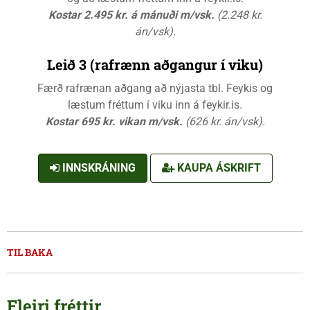
Kostar 2.495 kr. á mánuði m/vsk.
(2.248 kr.
án/vsk).
Leið 3 (rafrænn aðgangur í viku)
Færð rafrænan aðgang að nýjasta tbl. Feykis og
læstum fréttum í viku inn á feykir.is.
Kostar 695 kr. vikan m/vsk.
(626 kr. án/vsk).
INNSKRÁNING
KAUPA ÁSKRIFT
TIL BAKA
Fleiri fréttir