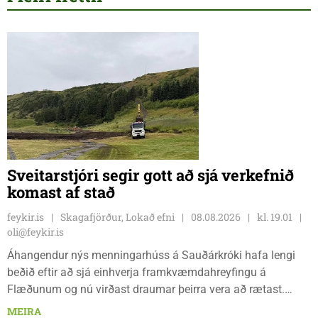
Sveitarstjóri segir gott að sjá verkefnið
komast af stað
feykir.is
Skagafjörður, Lokað efni
08.08.2026
kl. 19.01
oli@feykir.is
Áhangendur nýs menningarhúss á Sauðárkróki hafa lengi
beðið eftir að sjá einhverja framkvæmdahreyfingu á
Flæðunum og nú virðast draumar þeirra vera að rætast.
Þórður Hansen mætti með tæki og tól og hóf
MEIRA