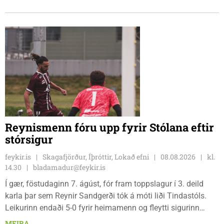
Reynismenn fóru upp fyrir Stólana eftir
stórsigur
feykir.is
Skagafjörður, Íþróttir, Lokað efni
08.08.2026
kl.
14.30
bladamadur@feykir.is
Í gær, föstudaginn 7. ágúst, fór fram toppslagur í 3. deild
karla þar sem Reynir Sandgerði tók á móti liði Tindastóls.
Leikurinn endaði 5-0 fyrir heimamenn og fleytti sigurinn
Reynismönnum á topp deildarinnar en Stólunum í annað
MEIRA