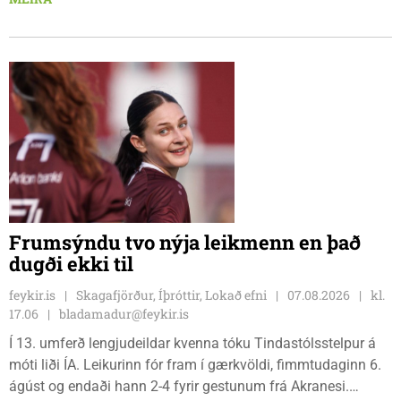
sætið. Tindastólsliðið frumsýndi jafnframt nýjan leikmann í
leiknum.
Frumsýndu tvo nýja leikmenn en það
dugði ekki til
feykir.is
Skagafjörður, Íþróttir, Lokað efni
07.08.2026
kl.
17.06
bladamadur@feykir.is
Í 13. umferð lengjudeildar kvenna tóku Tindastólsstelpur á
móti liði ÍA. Leikurinn fór fram í gærkvöldi, fimmtudaginn 6.
ágúst og endaði hann 2-4 fyrir gestunum frá Akranesi.