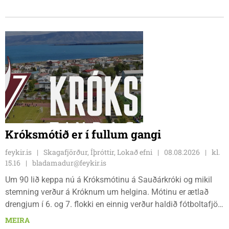
jarðvegsframkvæmdir vegna menningarhúss nú fyrir helgina
og sagði Magnús Barðdal sveitarstjóri það vera virkilega
ánægjulegt að sjá að loksins sé farið að vinna á svæðinu,
þegar Feykir spurði hann út í málið.
Króksmótið er í fullum gangi
feykir.is
Skagafjörður, Íþróttir, Lokað efni
08.08.2026
kl.
15.16
bladamadur@feykir.is
Um 90 lið keppa nú á Króksmótinu á Sauðárkróki og mikil
stemning verður á Króknum um helgina. Mótinu er ætlað
drengjum í 6. og 7. flokki en einnig verður haldið fótboltafjör
fyrir yngri systkini. Mótið hófst í gær, föstudaginn 7. ágúst
MEIRA
og því lýkur á morgun, sunnudaginn 9. ágúst.