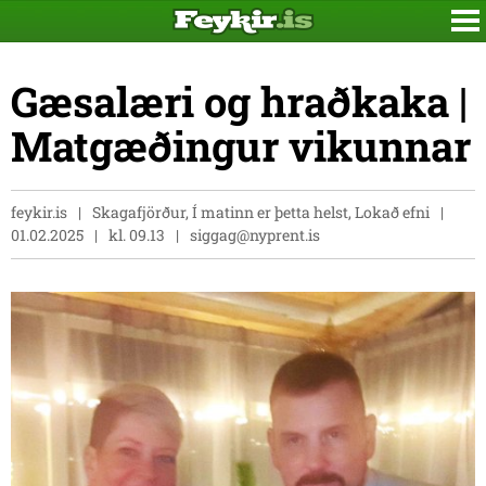
Gæsalæri og hraðkaka |
Matgæðingur vikunnar
feykir.is
Skagafjörður, Í matinn er þetta helst, Lokað efni
01.02.2025
kl. 09.13
siggag@nyprent.is