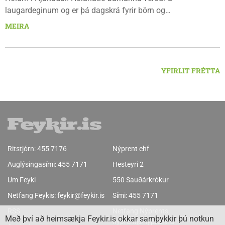
laugardeginum og er þá dagskrá fyrir börn og
fjölskyldur.Lydía Einarsdóttir svæðisstjóri æskulýðsmála og
MEIRA
Karl Lúðvíksson íþróttakennari sjá um dagskrána.
YFIRLIT FRÉTTA
Ritstjórn:
455 7176
Nýprent ehf
Auglýsingasími:
455 7171
Hesteyri 2
Um Feyki
550 Sauðárkrókur
Netfang Feykis:
feykir@feykir.is
Sími:
455 7171
RSS
Netfang Nýprents:
Með því að heimsækja Feykir.is okkar samþykkir þú notkun
nyprent@nyprent.is