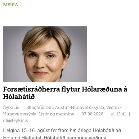
Tindastólsliðið frumsýndi tvo nýja leikmenn en þær dönsku
MEIRA
Cecilie Lillesoe Esbak Pedersen og Sandra Pedersen eru
tvíburar.
Forsætisráðherra flytur Hólaræðuna á
Hólahátíð
feykir.is
Skagafjörður, Austur-Húnavatnssýsla, Vestur-
Húnavatnssýsla, Listir og menning
07.08.2026
kl. 13.41
oli@feykir.is
Helgina 15.-16. ágúst fer fram hin árlega Hólahátíð að
Hólum í Hjaltadal. Hólahátíð barnanna verður á