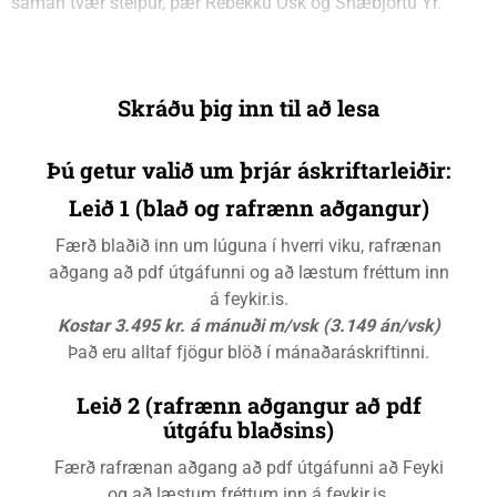
saman tvær stelpur, þær Rebekku Ósk og Snæbjörtu Ýr.
Skráðu þig inn til að lesa
Þú getur valið um þrjár áskriftarleiðir:
Leið 1 (blað og rafrænn aðgangur)
Færð blaðið inn um lúguna í hverri viku, rafrænan
aðgang að pdf útgáfunni og að læstum fréttum inn
á feykir.is.
Kostar 3.495 kr. á mánuði m/vsk (3.149 án/vsk)
Það eru alltaf fjögur blöð í mánaðaráskriftinni.
Leið 2 (rafrænn aðgangur að pdf
útgáfu blaðsins)
Færð rafrænan aðgang að pdf útgáfunni að Feyki
og að læstum fréttum inn á feykir.is.