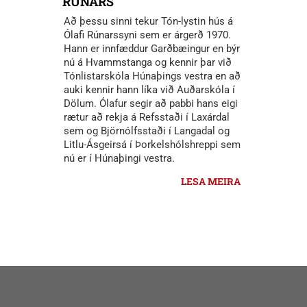
RÚNARS
Að þessu sinni tekur Tón-lystin hús á
Ólafi Rúnarssyni sem er árgerð 1970.
Hann er innfæddur Garðbæingur en býr
nú á Hvammstanga og kennir þar við
Tónlistarskóla Húnaþings vestra en að
auki kennir hann líka við Auðarskóla í
Dölum. Ólafur segir að pabbi hans eigi
rætur að rekja á Refsstaði í Laxárdal
sem og Björnólfsstaði í Langadal og
Litlu-Ásgeirsá í Þorkelshólshreppi sem
nú er í Húnaþingi vestra.
LESA MEIRA