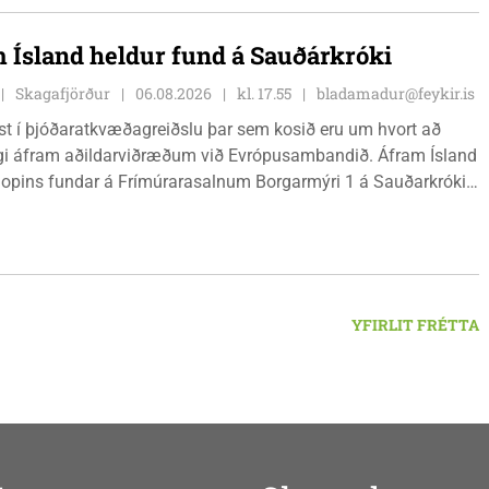
efni og nýsköpun.
 Ísland heldur fund á Sauðárkróki
Skagafjörður
06.08.2026
kl. 17.55
bladamadur@feykir.is
ist í þjóðaratkvæðagreiðslu þar sem kosið eru um hvort að
gi áfram aðildarviðræðum við Evrópusambandið. Áfram Ísland
l opins fundar á Frímúrarasalnum Borgarmýri 1 á Sauðarkróki,
ginn 8. ágúst kl. 17:30. Fundurinn er öllum opinn en skráning
ynleg.
YFIRLIT FRÉTTA