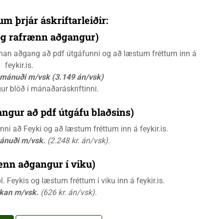
um þrjár áskriftarleiðir:
 og rafrænn aðgangur)
rænan aðgang að pdf útgáfunni og að læstum fréttum inn á
feykir.is.
á mánuði m/vsk (3.149 án/vsk)
gur blöð í mánaðaráskriftinni.
ngur að pdf útgáfu blaðsins)
i að Feyki og að læstum fréttum inn á feykir.is.
mánuði m/vsk.
(2.248 kr. án/vsk).
ænn aðgangur í viku)
 Feykis og læstum fréttum í viku inn á feykir.is.
ikan m/vsk.
(626 kr. án/vsk).