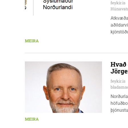
feykir.is
Húnavat
Atkvæða
aðildarviðræður v
kjörstöðu
aðalskri
MEIRA
15:00. S
daga, kl
Hvammst
Hvað 
10:00 - 
Jörge
stjórnsý
fimmtuda
feykir.is
mánudeg
bladamad
Norðurla
höfuðbor
þjónustu
landbúna
MEIRA
sjávarút