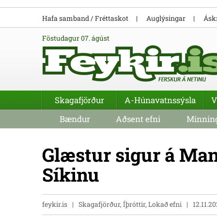
Hafa samband / Fréttaskot
Auglýsingar
Áskr
föstudagur 07. ágúst
Skagafjörður
A-Húnavatnssýsla
V
Bændur
Aðsent efni
Minning
Glæstur sigur á Man
Síkinu
feykir.is
Skagafjörður, Íþróttir, Lokað efni
12.11.2