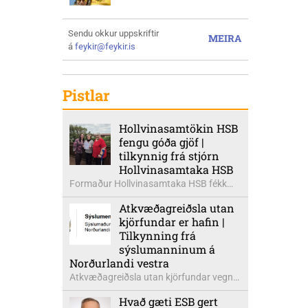
Sendu okkur uppskriftir
MEIRA
á
feykir@feykir.is
Pistlar
Hollvinasamtökin HSB
fengu góða gjöf |
tilkynnig frá stjórn
Hollvinasamtaka HSB
Formaður Hollvinasamtaka HSB fékk
heldur betur góða heimsók þann 5.
Atkvæðagreiðsla utan
ágúst síðastliðinn. Þarna voru mættar
kjörfundar er hafin |
þær Ingibjörg á Auðólfsstöðum
Tilkynning frá
formaður Kvenfélags
sýslumanninum á
Bólstaðarhlíðarhrepps og Guðrún á
Norðurlandi vestra
Auðkúlu formaður Kvenfélags
Atkvæðagreiðsla utan kjörfundar vegna
Svínavatnshrepps. Afhentu þær
þjóðaratkvæðagreiðslu um
Sigurlaugu Þóru gjafabréf að upphæð
Hvað gæti ESB gert
aðildarviðræður við ESB er hafin. Greiða
kr: 737.800 upp í kaup á höggbylgjutæki