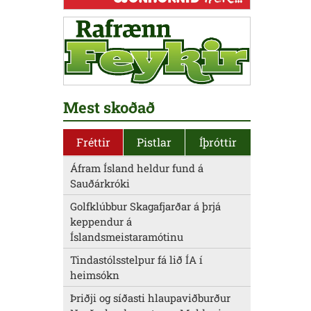
Mest skoðað
Fréttir
Pistlar
Íþróttir
Áfram Ísland heldur fund á
Sauðárkróki
Golfklúbbur Skagafjarðar á þrjá
keppendur á
Íslandsmeistaramótinu
Tindastólsstelpur fá lið ÍA í
heimsókn
Þriðji og síðasti hlaupaviðburður