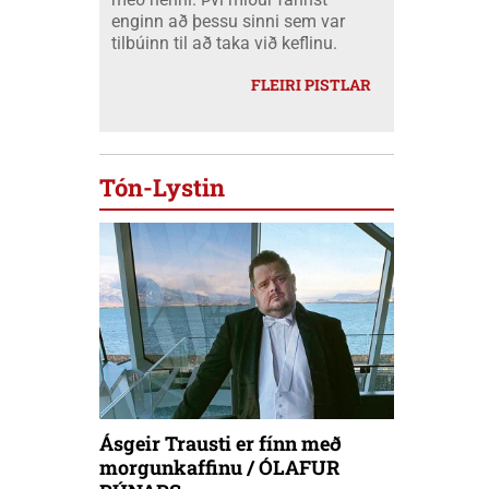
enginn að þessu sinni sem var
tilbúinn til að taka við keflinu.
FLEIRI PISTLAR
Tón-Lystin
Ásgeir Trausti er fínn með
morgunkaffinu / ÓLAFUR