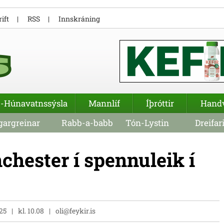
ift
RSS
Innskráning
-Húnavatnssýsla
Mannlíf
Íþróttir
Hand
argreinar
Rabb-a-babb
Tón-Lystin
Dreifar
chester í spennuleik í
025
kl. 10.08
oli@feykir.is