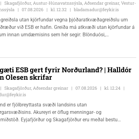
Skagafjörður, Austur-Húnavatnssýsla, Aðsendar greinar, Vestur-
nssýsla
07.08.2026
kl. 12.32
bladamadur@feykir.is
greiðsla utan kjörfundar vegna þjóðaratkvæðagreiðslu um
ið ESB er hafin. Greiða má atkvæði utan kjörfundar á
m innan umdæmisins sem hér segir: Blönduósi,
fstofu, Hnjúkabyggð 33, Blönduósi, virka daga, kl. 09:00 -
auðárkróki, sýsluskrifstofu, Suðurgötu 1, Sauðárkróki, virka
. 09:00 - 15:00. Hvammstanga, ráðhúsi Húnaþings vestra að
angabraut 5, Hvammstanga, mánudaga - fimmtudaga kl.
gæti ESB gert fyrir Norðurland? | Halldór
14:00 og föstudaga kl. 10:00 - 12:00. Skagaströnd,
n Olesen skrifar
sluhúsi að Túnbraut 1-3, Skagaströnd, mánudaga -
ga kl. 09:00 - 12:00 og 13:00 - 15:00, frá og með
Skagafjörður, Aðsendar greinar
07.08.2026
kl. 12.24
inum 17. ágúst 2026.
ur@feykir.is
nd er fjölbreyttasta svæði landsins utan
garsvæðisins. Akureyri er öflug menningar- og
miðstöð. Eyjafjörður og Skagafjörður eru meðal bestu
ðarsvæða landsins. Dalvík, Siglufjörður og Húsavík byggja á
vegi og ferðaþjónustu. Og víða á svæðinu er verið að þróa