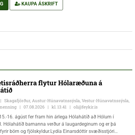
NG
KAUPA ÁSKRIFT
tisráðherra flytur Hólaræðuna á
átíð
Skagafjörður, Austur-Húnavatnssýsla, Vestur-Húnavatnssýsla,
g menning
07.08.2026
kl. 13.41
oli@feykir.is
15.-16. ágúst fer fram hin árlega Hólahátíð að Hólum í
l. Hólahátíð barnanna verður á laugardeginum og er þá
fyrir börn og fjölskyldur.Lydía Einarsdóttir svæðisstjóri