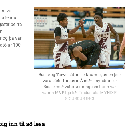
nni var
horfendur.
estir þeirra
n,
r og þá var
atölur 100-
Basile og Taiwo sáttir í leiknum í gær en þeir
voru báðir frábærir. Á neðri myndinni er
Basile með viðurkenningu en hann var
valinn MVP hjá liði Tindastóls. MYNDIR:
SIGURÐUR INGI
ig inn til að lesa