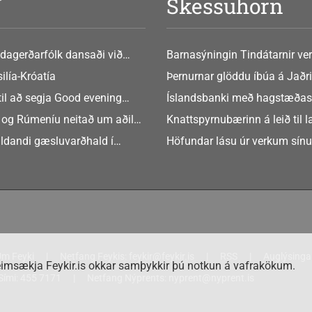
V
Skessuhorn
dagerðarfólk dansaði við
Barnasýningin Tindátarnir ver
Bókasafni Akraness í dag ? tó
ilía-Króatía
Þernurnar glöddu íbúa á Jaðri
eftir Soffíu Björg
til að segja Good evening
Íslandsbanki með hagstæðas
tilboðið
 og Rúmeníu neitað um aðild
Knattspyrnubærinn á leið til 
ngen
ldandi gæsluvarðhald í
Höfundar lásu úr verkum sín
rkamáli
m Feyki
Netfang Feykis:
feykir@feykir.is
RSS
Auglýsinga
imsækja Feykir.is okkar samþykkir þú notkun á vafrakökum.
Sími:
455 7171
Netfang Nýprents:
nyprent@nyprent.is