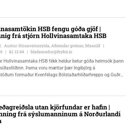
mála og Karl Lúðvíksson íþróttakennari sjá um dagskrána.
inasamtökin HSB fengu góða gjöf |
nnig frá stjórn Hollvinasamtaka HSB
Austur-Húnavatnssýsla, Aðsendar greinar, Mannlíf
26
kl. 12.44
bladamadur@feykir.is
r Hollvinasamtaka HSB fékk heldur betur góða heimsók þann
 síðastliðinn. Þarna voru mættar þær Ingibjörg á
stöðum formaður Kvenfélags Bólstaðarhlíðarhrepps og Guðrún
lu formaður Kvenfélags Svínavatnshrepps. Afhentu þær
gu Þóru gjafabréf að upphæð kr: 737.800 upp í kaup á
jutæki í aðstöðu sjúkraþjálfara.
ðagreiðsla utan kjörfundar er hafin |
nning frá sýslumanninum á Norðurlandi
a