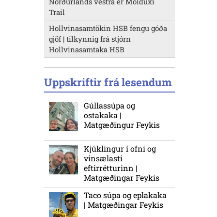
Norðurlands vestra er Molduxi
Trail
Hollvinasamtökin HSB fengu góða
gjöf | tilkynnig frá stjórn
Hollvinasamtaka HSB
Uppskriftir frá lesendum
Gúllassúpa og
ostakaka |
Matgæðingur Feykis
Kjúklingur í ofni og
vinsælasti
eftirrétturinn |
Matgæðingar Feykis
Taco súpa og eplakaka
| Matgæðingar Feykis