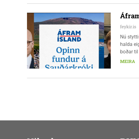
orkuverk
Áfram
feykir.is
Nú stytt
halda ei
boðar ti
laugarda
MEIRA
er nauðs