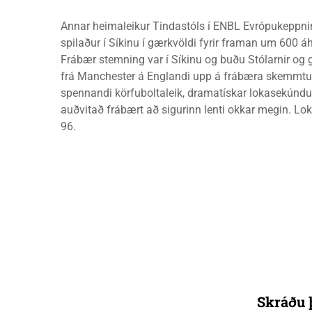
Annar heimaleikur Tindastóls í ENBL Evrópukeppni
spilaður í Síkinu í gærkvöldi fyrir framan um 600 á
Frábær stemning var í Síkinu og buðu Stólarnir og g
frá Manchester á Englandi upp á frábæra skemmtu
spennandi körfuboltaleik, dramatískar lokasekúndu
auðvitað frábært að sigurinn lenti okkar megin. Lok
96.
Skráðu þ