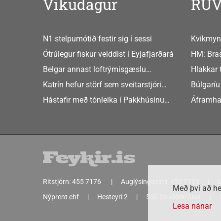
Vikudagur
RU
N1 stelpumótið festir sig í sessi
Kvikmyn
GusGus
Ótrúlegur fiskur veiddist í Eyjafjarðará
HM: Bras
Belgar annast loftrýmisgæslu
Hlakkar 
Atlandshafsbandalagsins
Europe
Katrín hefur störf sem sveitarstjóri
Búlgaríu
Þingeyjarsveitar
að Sche
Hástafir með tónleika í Pakkhúsinu
Áframha
Hafnarstræti 19
hryðjuve
Ritstjórn:
455 7176
Auglýsingasími:
455 7171
U
Með því að he
Nýprent ehf
Hesteyri 2
550 Sauðárkrókur
Lesa nánar