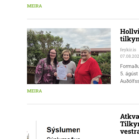
æskulýðs
MEIRA
Hollv
tilky
feykir.is
07.08.20
Formaðu
5. ágúst
Auðólfs
á Auðkú
MEIRA
Sigurlau
höggbylg
Atkvæ
Tilky
vestr