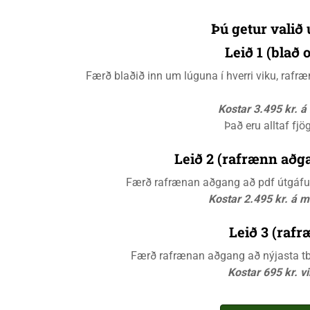
Þú getur valið 
Leið 1 (blað
Færð blaðið inn um lúguna í hverri viku, raf
Kostar 3.495 kr. 
Það eru alltaf fjö
Leið 2 (rafrænn aðga
Færð rafrænan aðgang að pdf útgáfunn
Kostar 2.495 kr. á 
Leið 3 (rafr
Færð rafrænan aðgang að nýjasta tbl.
Kostar 695 kr. v