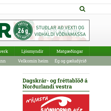
verk
Ljósmyndir
Matgæðingar
inn
Velkomin heim
Ég og gæludýrið
Dagskrár- og fréttablöð á
Norðurlandi vestra