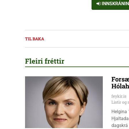
INNSKRÁNI
TIL BAKA
Fleiri fréttir
Forsæ
Hólah
feykir.is
Listir o
Helgina 
Hjaltada
dagskrá 