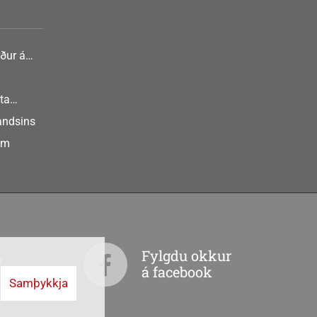
ður á
nlist
ta
landsins
um
Fylgdu okkur
r
á facebook
Samþykkja