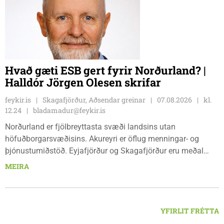
Skagaströnd, stjórnsýsluhúsi að Túnbraut 1-3, Skagaströnd,
mánudaga - fimmtudaga kl. 09:00 - 12:00 og 13:00 - 15:00,
frá og með mánudeginum 17. ágúst 2026.
Hvað gæti ESB gert fyrir Norðurland? |
Halldór Jörgen Olesen skrifar
feykir.is
Skagafjörður, Aðsendar greinar
07.08.2026
kl.
12.24
bladamadur@feykir.is
Norðurland er fjölbreyttasta svæði landsins utan
höfuðborgarsvæðisins. Akureyri er öflug menningar- og
þjónustumiðstöð. Eyjafjörður og Skagafjörður eru meðal
bestu landbúnaðarsvæða landsins. Dalvík, Siglufjörður og
MEIRA
Húsavík byggja á sjávarútvegi og ferðaþjónustu. Og víða á
svæðinu er verið að þróa orkuverkefni og nýsköpun.
YFIRLIT FRÉTTA