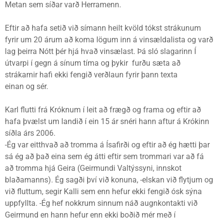
Metan sem síðar varð Herramenn.
Eftir að hafa setið við símann heilt kvöld tókst strákunum
fyrir um 20 árum að koma lögum inn á vinsældalista og varð
lag þeirra Nótt þér hjá hvað vinsælast. Þá sló slagarinn Í
útvarpi í gegn á sínum tíma og þykir furðu sæta að
strákarnir hafi ekki fengið verðlaun fyrir þann texta
einan og sér.
Karl flutti frá Króknum í leit að frægð og frama og eftir að
hafa þvælst um landið í ein 15 ár snéri hann aftur á Krókinn
síðla árs 2006.
-Ég var eitthvað að tromma á Ísafirði og eftir að ég hætti þar
sá ég að það eina sem ég átti eftir sem trommari var að fá
að tromma hjá Geira (Geirmundi Valtýssyni, innskot
blaðamanns). Ég sagði því við konuna, -elskan við flytjum og
við fluttum, segir Kalli sem enn hefur ekki fengið ósk sýna
uppfyllta. -Ég hef nokkrum sinnum náð augnkontakti við
Geirmund en hann hefur enn ekki boðið mér með í