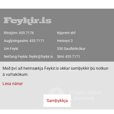
Ritstjórn:
455 7176
Nýprent ehf
Auglýsingasími:
455 7171
Hesteyri 2
Um Feyki
550 Sauðárkrókur
Netfang Feykis:
feykir@feykir.is
Sími:
455 7171
RSS
Netfang Nýprents:
Með því að heimsækja Feykir.is okkar samþykkir þú notkun
nyprent@nyprent.is
Auglýsingar
á vafrakökum.
Lesa nánar
Fylgdu okkur
á facebook
Samþykkja