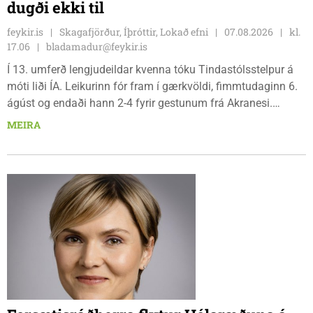
dugði ekki til
feykir.is
Skagafjörður, Íþróttir, Lokað efni
07.08.2026
kl.
17.06
bladamadur@feykir.is
Í 13. umferð lengjudeildar kvenna tóku Tindastólsstelpur á
móti liði ÍA. Leikurinn fór fram í gærkvöldi, fimmtudaginn 6.
ágúst og endaði hann 2-4 fyrir gestunum frá Akranesi.
Tindastólsliðið frumsýndi tvo nýja leikmenn en þær dönsku
MEIRA
Cecilie Lillesoe Esbak Pedersen og Sandra Pedersen eru
tvíburar.