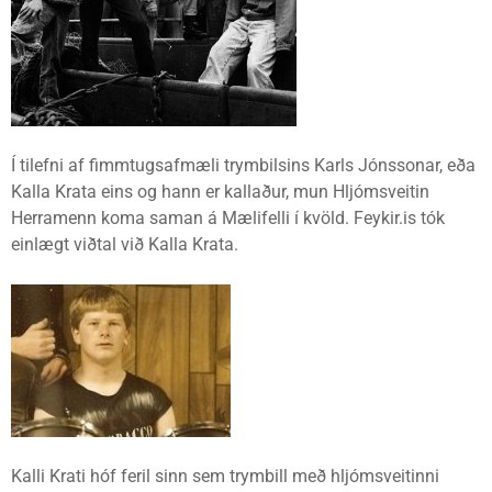
Í tilefni af fimmtugsafmæli trymbilsins Karls Jónssonar, eða
Kalla Krata eins og hann er kallaður, mun Hljómsveitin
Herramenn koma saman á Mælifelli í kvöld. Feykir.is tók
einlægt viðtal við Kalla Krata.
Kalli Krati hóf feril sinn sem trymbill með hljómsveitinni