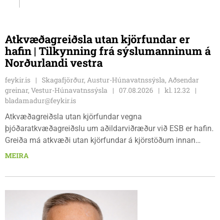
Atkvæðagreiðsla utan kjörfundar er
hafin | Tilkynning frá sýslumanninum á
Norðurlandi vestra
feykir.is
Skagafjörður, Austur-Húnavatnssýsla, Aðsendar
greinar, Vestur-Húnavatnssýsla
07.08.2026
kl. 12.32
bladamadur@feykir.is
Atkvæðagreiðsla utan kjörfundar vegna
þjóðaratkvæðagreiðslu um aðildarviðræður við ESB er hafin.
Greiða má atkvæði utan kjörfundar á kjörstöðum innan
umdæmisins sem hér segir: Blönduósi, aðalskrifstofu,
MEIRA
Hnjúkabyggð 33, Blönduósi, virka daga, kl. 09:00 - 15:00.
Sauðárkróki, sýsluskrifstofu, Suðurgötu 1, Sauðárkróki, virka
daga, kl. 09:00 - 15:00. Hvammstanga, ráðhúsi Húnaþings
vestra að Hvammstangabraut 5, Hvammstanga, mánudaga -
fimmtudaga kl. 10:00 - 14:00 og föstudaga kl. 10:00 - 12:00.