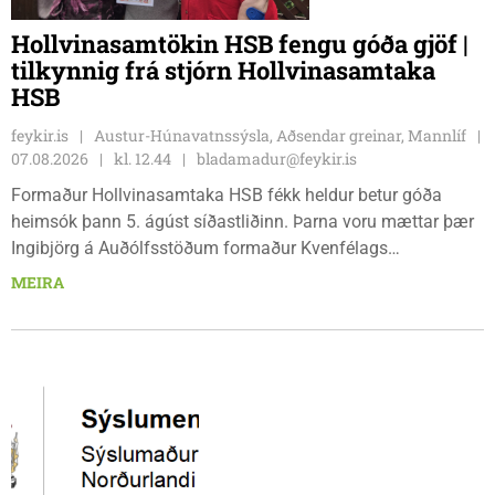
Hollvinasamtökin HSB fengu góða gjöf |
tilkynnig frá stjórn Hollvinasamtaka
HSB
feykir.is
Austur-Húnavatnssýsla, Aðsendar greinar, Mannlíf
07.08.2026
kl. 12.44
bladamadur@feykir.is
Formaður Hollvinasamtaka HSB fékk heldur betur góða
heimsók þann 5. ágúst síðastliðinn. Þarna voru mættar þær
Ingibjörg á Auðólfsstöðum formaður Kvenfélags
Bólstaðarhlíðarhrepps og Guðrún á Auðkúlu formaður
MEIRA
Kvenfélags Svínavatnshrepps. Afhentu þær Sigurlaugu Þóru
gjafabréf að upphæð kr: 737.800 upp í kaup á
höggbylgjutæki í aðstöðu sjúkraþjálfara.