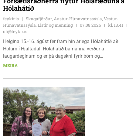
Forsætisráðherra flytur Hólaræðuna á
Hólahátíð
feykir.is
Skagafjörður, Austur-Húnavatnssýsla, Vestur-
Húnavatnssýsla, Listir og menning
07.08.2026
kl. 13.41
oli@feykir.is
Helgina 15.-16. ágúst fer fram hin árlega Hólahátíð að
Hólum í Hjaltadal. Hólahátíð barnanna verður á
laugardeginum og er þá dagskrá fyrir börn og
fjölskyldur.Lydía Einarsdóttir svæðisstjóri æskulýðsmála og
MEIRA
Karl Lúðvíksson íþróttakennari sjá um dagskrána.