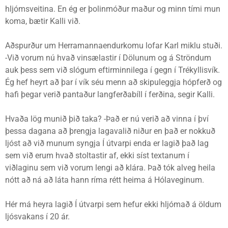
hljómsveitina. En ég er þolinmóður maður og minn tími mun
koma, bætir Kalli við.
Aðspurður um Herramannaendurkomu lofar Karl miklu stuði.
-Við vorum nú hvað vinsælastir í Dölunum og á Ströndum
auk þess sem við slógum eftirminnilega í gegn í Trékyllisvík.
Ég hef heyrt að þar í vík séu menn að skipuleggja hópferð og
hafi þegar verið pantaður langferðabíll í ferðina, segir Kalli.
Hvaða lög munið þið taka? -Það er nú verið að vinna í því
þessa dagana að þrengja lagavalið niður en það er nokkuð
ljóst að við munum syngja Í útvarpi enda er lagið það lag
sem við erum hvað stoltastir af, ekki síst textanum í
viðlaginu sem við vorum lengi að klára. Það tók alveg heila
nótt að ná að láta hann ríma rétt heima á Hólaveginum.
Hér má heyra lagið Í útvarpi sem hefur ekki hljómað á öldum
ljósvakans í 20 ár.