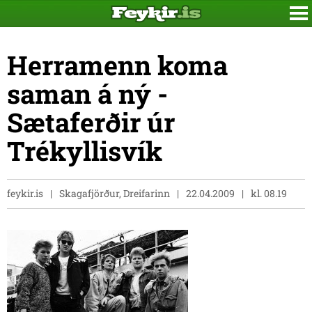
Herramenn koma
saman á ný -
Sætaferðir úr
Trékyllisvík
feykir.is
Skagafjörður, Dreifarinn
22.04.2009
kl. 08.19