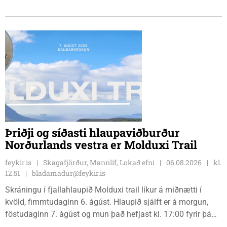
sendir þrjár stelpur til leiks í ár: þær Önnu Karen Hjartardóttir,
Dagbjörtu Sísí Einarsdóttur, sem er nýkrýndur klúbbmeistari
GSS, og Unu Karen Guðmundsdóttur.
Þriðji og síðasti hlaupaviðburður
Norðurlands vestra er Molduxi Trail
feykir.is
Skagafjörður, Mannlíf, Lokað efni
06.08.2026
kl.
12.51
bladamadur@feykir.is
Skráningu í fjallahlaupið Molduxi trail líkur á miðnætti í
kvöld, fimmtudaginn 6. ágúst. Hlaupið sjálft er á morgun,
föstudaginn 7. ágúst og mun það hefjast kl. 17:00 fyrir þá
keppendur sem ætla sér 20 km em kl. 18:00 fyrir 12 km