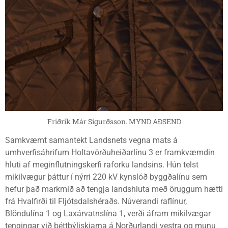
Friðrik Már Sigurðsson. MYND AÐSEND
Samkvæmt samantekt Landsnets vegna mats á
umhverfisáhrifum Holtavörðuheiðarlínu 3 er framkvæmdin
hluti af meginflutningskerfi raforku landsins. Hún telst
mikilvægur þáttur í nýrri 220 kV kynslóð byggðalínu sem
hefur það markmið að tengja landshluta með öruggum hætti
frá Hvalfirði til Fljótsdalshéraðs. Núverandi raflínur,
Blöndulína 1 og Laxárvatnslína 1, verði áfram mikilvægar
tengingar við þéttbýliskjarna á Norðurlandi vestra og munu