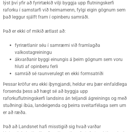
lýst því yfir að fyrirtækið vilji byggja upp flutningskerfi
raforku í samstarfi við heimamenn, fylgi eigin gögnum sem
það leggur sjálft fram í opinberu samráði.
Það er ekki of mikið ætlast að:
fyrirætlanir séu í samræmi við framlagða
valkostagreiningu
ákvarðanir byggi einungis á þeim gögnum sem voru
hluti af opinberu ferli
samráð sé raunverulegt en ekki formsatriði
Þessar kröfur eru ekki íþyngjandi, heldur eru þær einfaldlega
forsenda þess að hægt sé að byggja upp
raforkuflutningskerfi landsins án teljandi ágreinings og með
stuðningi íbúa, landeigenda og þeirra sveitarfélaga sem um
er að ræða.
Það að Landsnet hafi misstigið sig hvað varðar