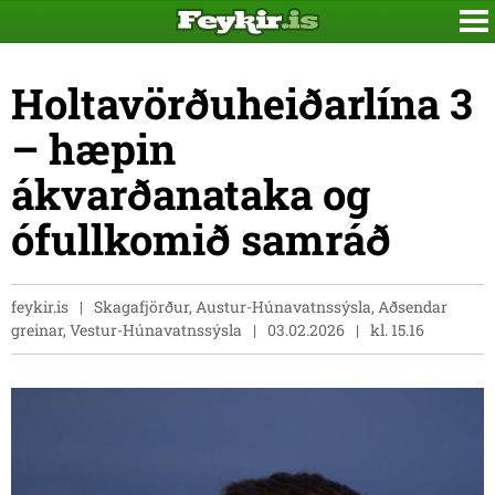
Holtavörðuheiðarlína 3
– hæpin
ákvarðanataka og
ófullkomið samráð
feykir.is
Skagafjörður, Austur-Húnavatnssýsla, Aðsendar
greinar, Vestur-Húnavatnssýsla
03.02.2026
kl. 15.16