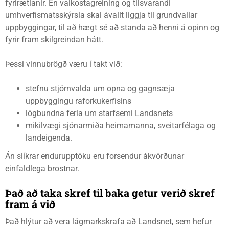
fyrirætlanir. En valkostagreining og tilsvarandi
umhverfismatsskýrsla skal ávallt liggja til grundvallar
uppbyggingar, til að hægt sé að standa að henni á opinn og
fyrir fram skilgreindan hátt.
Þessi vinnubrögð væru í takt við:
stefnu stjórnvalda um opna og gagnsæja
uppbyggingu raforkukerfisins
lögbundna ferla um starfsemi Landsnets
mikilvægi sjónarmiða heimamanna, sveitarfélaga og
landeigenda.
Án slíkrar endurupptöku eru forsendur ákvörðunar
einfaldlega brostnar.
Það að taka skref til baka getur verið skref
fram á við
Það hlýtur að vera lágmarkskrafa að Landsnet, sem hefur