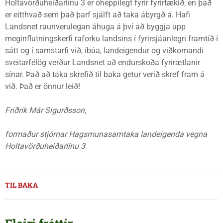
Holtavörðuheiðarlínu 3 er óheppilegt fyrir fyrirtækið, en það
er eitthvað sem það þarf sjálft að taka ábyrgð á. Hafi
Landsnet raunverulegan áhuga á því að byggja upp
meginflutningskerfi raforku landsins í fyrirsjáanlegri framtíð í
sátt og í samstarfi við, íbúa, landeigendur og viðkomandi
sveitarfélög verður Landsnet að endurskoða fyrirætlanir
sínar. Það að taka skrefið til baka getur verið skref fram á
við. Það er önnur leið!
Friðrik Már Sigurðsson,
formaður stjórnar Hagsmunasamtaka landeigenda vegna
Holtavörðuheiðarlínu 3
TIL BAKA