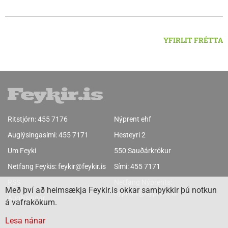
klukkan 9:00 í vestanverðum Vatnsdal.
YFIRLIT FRÉTTA
Ritstjórn:
455 7176
Nýprent ehf
Auglýsingasími:
455 7171
Hesteyri 2
Um Feyki
550 Sauðárkrókur
Netfang Feykis:
feykir@feykir.is
Sími:
455 7171
RSS
Netfang Nýprents:
Með því að heimsækja Feykir.is okkar samþykkir þú notkun
nyprent@nyprent.is
Auglýsingar
á vafrakökum.
Lesa nánar