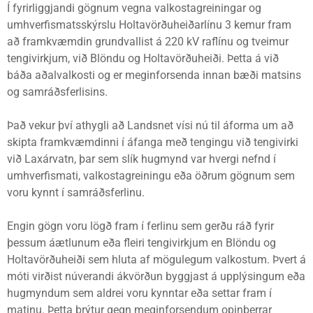
Í fyrirliggjandi gögnum vegna valkostagreiningar og
umhverfismatsskýrslu Holtavörðuheiðarlínu 3 kemur fram
að framkvæmdin grundvallist á 220 kV raflínu og tveimur
tengivirkjum, við Blöndu og Holtavörðuheiði. Þetta á við
báða aðalvalkosti og er meginforsenda innan bæði matsins
og samráðsferlisins.
Það vekur því athygli að Landsnet vísi nú til áforma um að
skipta framkvæmdinni í áfanga með tengingu við tengivirki
við Laxárvatn, þar sem slík hugmynd var hvergi nefnd í
umhverfismati, valkostagreiningu eða öðrum gögnum sem
voru kynnt í samráðsferlinu.
Engin gögn voru lögð fram í ferlinu sem gerðu ráð fyrir
þessum áætlunum eða fleiri tengivirkjum en Blöndu og
Holtavörðuheiði sem hluta af mögulegum valkostum. Þvert á
móti virðist núverandi ákvörðun byggjast á upplýsingum eða
hugmyndum sem aldrei voru kynntar eða settar fram í
matinu. Þetta brýtur gegn meginforsendum opinberrar