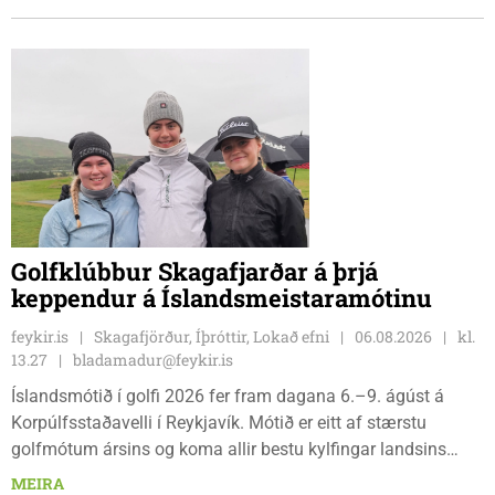
nauðsynleg.
Golfklúbbur Skagafjarðar á þrjá
keppendur á Íslandsmeistaramótinu
feykir.is
Skagafjörður, Íþróttir, Lokað efni
06.08.2026
kl.
13.27
bladamadur@feykir.is
Íslandsmótið í golfi 2026 fer fram dagana 6.–9. ágúst á
Korpúlfsstaðavelli í Reykjavík. Mótið er eitt af stærstu
golfmótum ársins og koma allir bestu kylfingar landsins
saman til að sýna hæfileika sína. Golfklúbbur Skagafjarðar
MEIRA