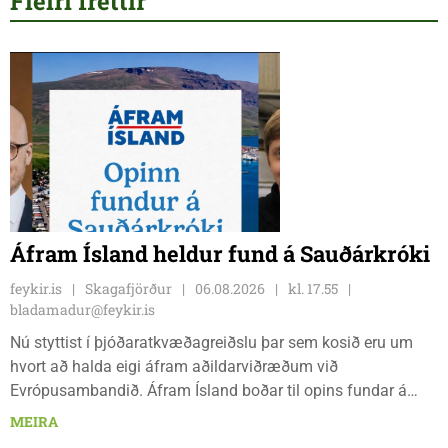
Fleiri fréttir
Áfram Ísland heldur fund á Sauðárkróki
feykir.is
Skagafjörður
06.08.2026
kl. 17.55
bladamadur@feykir.is
Nú styttist í þjóðaratkvæðagreiðslu þar sem kosið eru um
hvort að halda eigi áfram aðildarviðræðum við
Evrópusambandið. Áfram Ísland boðar til opins fundar á
Frímúrarasalnum Borgarmýri 1 á Sauðarkróki, laugardaginn
MEIRA
8. ágúst kl. 17:30. Fundurinn er öllum opinn en skráning er