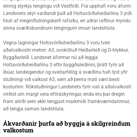
einnig styrkja tengingu við Vestfirði. Frá upphafi voru áform
Landsnets skýr varðandi það að Holtavörðuheiðarlína 3 yrði
hluti af meginflutningskerfi raforku, en aðrar raflínur myndu
sinna svæðisbundnum tengingum innan landshluta.
Vegna lagningar Holtavörðuheiðarlínu 3 voru tveir
aðalvalkostir metnir: A3, svokölluð Heiðarleið og D-hlykkur,
Byggðarleið. Landsnet áformar nú að leggja
Holtavörðuheiðarlínu 3 eftir byggðaleiðinni, þrátt fyrir að
íbúar, landeigendur og sveitarfélög á svæðinu hafi lýst yfir
stuðningi við valkost A3, sem að þeirra mati væri besti
kosturinn. Rökstuðningur Landsnets fyrir vali á aðalvalkosti
virðist um margt vera eftiráskýringar, enda eru þar dregin
fram atriði sem ekki tengjast markmiði framkvæmdarinnar,
að tengja saman landshluta.
Ákvarðanir þurfa að byggja á skilgreindum
valkostum