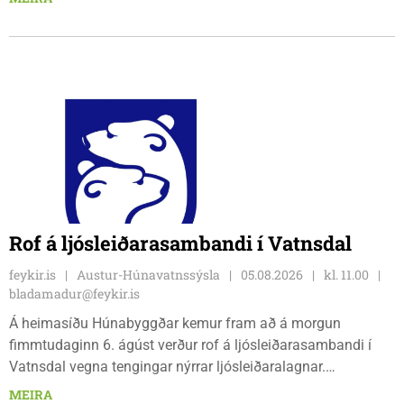
tíu gráðu hiti, þannig að það er um að gera að klæða sig eftir
veðri og skella sér á völlinn.
Rof á ljósleiðarasambandi í Vatnsdal
feykir.is
Austur-Húnavatnssýsla
05.08.2026
kl. 11.00
bladamadur@feykir.is
Á heimasíðu Húnabyggðar kemur fram að á morgun
fimmtudaginn 6. ágúst verður rof á ljósleiðarasambandi í
Vatnsdal vegna tengingar nýrrar ljósleiðaralagnar.
Ljósleiðarasambandið verður rofið á morgun fimmtudag
MEIRA