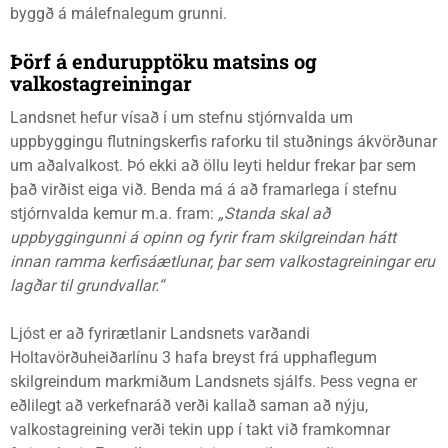
byggð á málefnalegum grunni.
Þörf á endurupptöku matsins og
valkostagreiningar
Landsnet hefur vísað í um stefnu stjórnvalda um
uppbyggingu flutningskerfis raforku til stuðnings ákvörðunar
um aðalvalkost. Þó ekki að öllu leyti heldur frekar þar sem
það virðist eiga við. Benda má á að framarlega í stefnu
stjórnvalda kemur m.a. fram:
„Standa skal að
uppbyggingunni á opinn og fyrir fram skilgreindan hátt
innan ramma kerfisáætlunar, þar sem valkostagreiningar eru
lagðar til grundvallar.“
Ljóst er að fyrirætlanir Landsnets varðandi
Holtavörðuheiðarlínu 3 hafa breyst frá upphaflegum
skilgreindum markmiðum Landsnets sjálfs. Þess vegna er
eðlilegt að verkefnaráð verði kallað saman að nýju,
valkostagreining verði tekin upp í takt við framkomnar