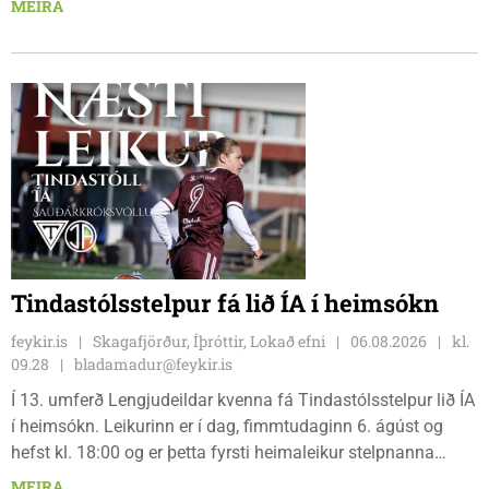
MEIRA
hlauparana. Rásmarkið er fyrir aftan heimavist
fjölbrautaskólans en þar er líka komið í mark þannig
bæjarbúar og aðrir gestir eru hvött til þess að kíkja við og
styðja hlauparana áfram.
Tindastólsstelpur fá lið ÍA í heimsókn
feykir.is
Skagafjörður, Íþróttir, Lokað efni
06.08.2026
kl.
09.28
bladamadur@feykir.is
Í 13. umferð Lengjudeildar kvenna fá Tindastólsstelpur lið ÍA
í heimsókn. Leikurinn er í dag, fimmtudaginn 6. ágúst og
hefst kl. 18:00 og er þetta fyrsti heimaleikur stelpnanna
síðan 18. júlí. Spáin fyrir leikinn er fín, lítil háttar rigning og
MEIRA