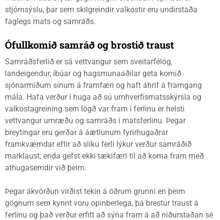
stjórnsýslu, þar sem skilgreindir valkostir eru undirstaða
faglegs mats og samráðs.
Ófullkomið samráð og brostið traust
Samráðsferlið er sá vettvangur sem sveitarfélög,
landeigendur, íbúar og hagsmunaaðilar geta komið
sjónarmiðum sínum á framfæri og haft áhrif á framgang
mála. Hafa verður í huga að sú umhverfismatsskýrsla og
valkostagreining sem lögð var fram í ferlinu er helsti
vettvangur umræðu og samráðs í matsferlinu. Þegar
breytingar eru gerðar á áætlunum fyrirhugaðrar
framkvæmdar eftir að slíku ferli lýkur verður samráðið
marklaust, enda gefst ekki tækifæri til að koma fram með
athugasemdir við þeim.
Þegar ákvörðun virðist tekin á öðrum grunni en þeim
gögnum sem kynnt voru opinberlega, þá brestur traust á
ferlinu og það verður erfitt að sýna fram á að niðurstaðan sé